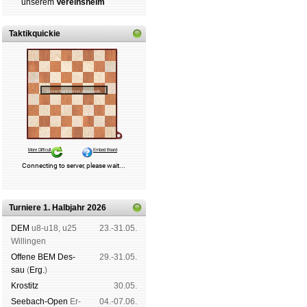
un­se­rem
Ver­eins­heim
Taktikquickie
Turniere 1. Halbjahr 2026
DEM
u8-u18, u25
23.-31.05.
Wil­lin­gen
Offene BEM Des­
29.-31.05.
sau
(
Erg.
)
Kros­titz
30.05.
See­bach-Open
Er­
04.-07.06.