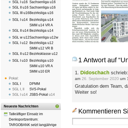
SGL I u16
Sachsenliga u16
SGL II u16
Sachsenliga u16
SGL III u16
Bezirksliga u16
SGL I u14
Bezirksliga u14
SMM u14 VR A
SGL II u14
Bezirksliga u14
SGL w u12
Sachsenliga u12w
SGL I u12
Bezirksliga u12
SMM u12 VR B
SGL II u12
Bezirksklasse u12
1 Antwort auf “U
SGL I u10
Bezirksliga u10
SMM u10 VR A
SMM u10 ER
Didoschach
1.
schrieb:
Pokal:
am
26. September 2020
um 1
SGL I
DPMM
Gratulation dem Team, das
SGL I
,
II
SVS-Pokal
Weiter so!
SGL I
u14
JSBS-Pokal
u14
Neueste Nachrichten
Kommentieren Si
Tatkräftiger Einsatz im
Denksportzentrum:
TARGOBANK setzt langjährige