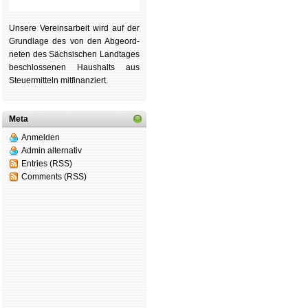
Unsere Ver­eins­ar­beit wird auf der
Grund­lage des von den Ab­ge­ord­
ne­ten des Säch­si­schen Land­tages
be­schlos­se­nen Haus­halts aus
Steu­er­mitteln mit­fi­nan­ziert.
Meta
Anmelden
Admin alternativ
Entries (RSS)
Comments (RSS)