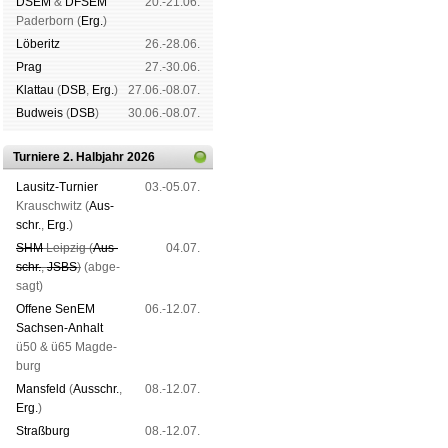
DSEM
&
DFSEM
20.-21.06.
Pader­born (
Erg.
)
Lö­be­ritz
26.-28.06.
Prag
27.-30.06.
Klat­tau
(
DSB
,
Erg.
)
27.06.-08.07.
Bud­weis
(
DSB
)
30.06.-08.07.
Turniere 2. Halbjahr 2026
Lau­sitz-Tur­nier
03.-05.07.
Krausch­witz (
Aus­
schr.
,
Erg.
)
SHM
Leip­zig (
Aus­
04.07.
schr.
,
JSBS
)
(ab­ge­
sagt)
Offene SenEM
06.-12.07.
Sach­sen-An­halt
ü50 & ü65 Mag­de­
burg
Mans­feld
(
Aus­schr.
,
08.-12.07.
Erg.
)
Straß­burg
08.-12.07.