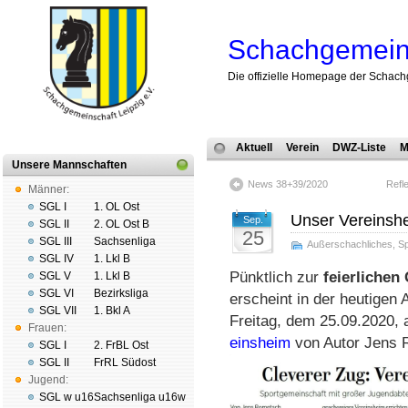
Schachgemeins
Die offizielle Homepage der Schach
Aktuell
Verein
DWZ-Liste
M
Unsere Mannschaften
News 38+39/2020
Refl
Männer:
SGL I
1. OL Ost
Unser Vereinshe
Sep.
SGL II
2. OL Ost B
25
SGL III
Sachsenliga
Außerschachliches
,
Sp
SGL IV
1. Lkl B
Pünkt­lich zur
feier­lichen
SGL V
1. Lkl B
SGL VI
Bezirksliga
er­scheint in der heu­ti­gen 
SGL VII
1. Bkl A
Frei­tag, dem 25.09.2020, 
Frauen:
eins­heim
von Au­tor Jens R
SGL I
2. FrBL Ost
SGL II
FrRL Südost
Jugend:
SGL w u16
Sachsenliga u16w