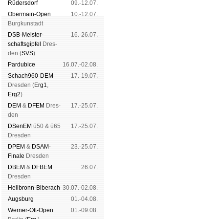
Rüders­dorf
09.-12.07.
Ober­main-Open
10.-12.07.
Burg­kun­stadt
DSB-Meister­
16.-26.07.
schafts­gipfel
Dres­
den (
SVS
)
Pardu­bice
16.07.-02.08.
Schach960-DEM
17.-19.07.
Dres­den (
Erg1
,
Erg2
)
DEM
&
DFEM
Dres­
17.-25.07.
den
DSenEM
ü50 & ü65
17.-25.07.
Dres­den
DPEM
&
DSAM-
23.-25.07.
Finale
Dres­den
DBEM
&
DFBEM
26.07.
Dres­den
Heil­bronn-Bi­ber­ach
30.07.-02.08.
Augs­burg
01.-04.08.
Werner-Ott-Open
01.-09.08.