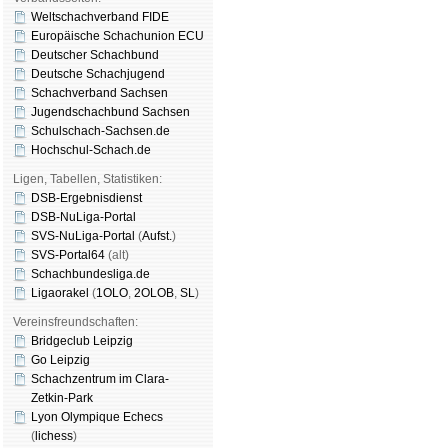
Weltschachverband FIDE
Europäische Schachunion ECU
Deutscher Schachbund
Deutsche Schachjugend
Schachverband Sachsen
Jugendschachbund Sachsen
Schulschach-Sachsen.de
Hochschul-Schach.de
Ligen, Tabellen, Statistiken:
DSB-Ergebnisdienst
DSB-NuLiga-Portal
SVS-NuLiga-Portal
(
Aufst.
)
SVS-Portal64
(alt)
Schachbundesliga.de
Ligaorakel
(
1OLO
,
2OLOB
,
SL
)
Vereinsfreundschaften:
Bridgeclub Leipzig
Go Leipzig
Schachzentrum im Clara-
Zetkin-Park
Lyon Olympique Echecs
(
lichess
)