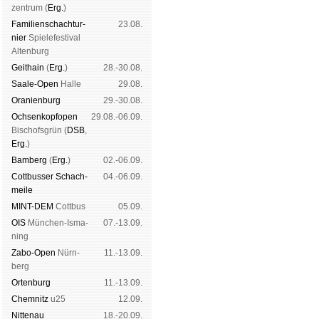
zen­trum (
Erg.
)
Familien­schach­tur­
23.08.
nier
Spiele­fes­ti­val
Al­ten­burg
Geit­hain
(
Erg.
)
28.-30.08.
Saale-Open
Halle
29.08.
Oranien­burg
29.-30.08.
Och­sen­kopf­open
29.08.-06.09.
Bischofs­grün (
DSB
,
Erg.
)
Bam­berg
(
Erg.
)
02.-06.09.
Cott­busser Schach­
04.-06.09.
meile
MINT-DEM
Cott­bus
05.09.
OIS
Mün­chen-Is­ma­
07.-13.09.
ning
Zabo-Open
Nürn­
11.-13.09.
berg
Orten­burg
11.-13.09.
Chem­nitz
u25
12.09.
Nitte­nau
18.-20.09.