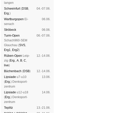
lan­gen
Schwein­furt
(
DSB
,
04.-07.06.
Erg.
)
Wart­burg­open
Ei­
06.06.
se­nach
Strö­beck
06.06.
Turm-Open
06.-07.06.
Schach960-SEM
Glau­chau (
SVS
,
Erg1
,
Erg2
)
Rüben-Open
Leip­
12.-14.06.
zig (
Erg.
,
A
,
B
,
C
,
live
)
Büchen­bach
(
DSB
)
12.-14.06.
Lipsiade
u7-u10
13.06.
(
Erg.
) Denk­sport­
zen­trum
Lipsiade
u12-u18
14.06.
(
Erg.
) Denk­sport­
zen­trum
Tep­litz
13.-21.06.