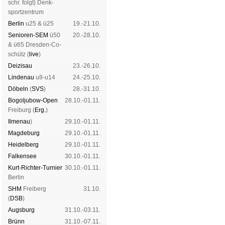
schr. folgt
) Denk­
sport­zen­trum
Ber­lin
u25 & ü25
19.-21.10.
Senioren-SEM
ü50
20.-28.10.
& ü65 Dres­den-Co­
schütz (
live
)
Dei­zi­sau
23.-26.10.
Lin­de­nau
u8-u14
24.-25.10.
Dö­beln
(
SVS
)
28.-31.10.
Bogoljubow-Open
28.10.-01.11.
Frei­burg (
Erg.
)
Il­me­nau
)
29.10.-01.11.
Mag­de­burg
29.10.-01.11.
Hei­del­berg
29.10.-01.11.
Fal­ken­see
30.10.-01.11.
Kurt-Rich­ter-Tur­nier
30.10.-01.11.
Ber­lin
SHM
Frei­berg
31.10.
(
DSB
)
Augs­burg
31.10.-03.11.
Brünn
31.10.-07.11.