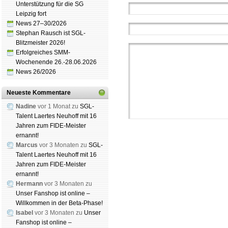
Unterstützung für die SG
Leipzig fort
News 27–30/2026
Stephan Rausch ist SGL-
Blitzmeister 2026!
Erfolgreiches SMM-
Wochenende 26.-28.06.2026
News 26/2026
Neueste Kommentare
Nadine
vor 1 Monat zu
SGL-
Talent Laertes Neuhoff mit 16
Jahren zum FIDE-Meister
ernannt!
Marcus
vor 3 Monaten zu
SGL-
Talent Laertes Neuhoff mit 16
Jahren zum FIDE-Meister
ernannt!
Hermann
vor 3 Monaten zu
Schachgemeinschaft Leipzig
Unser Fanshop ist online –
Mitgliedschaft
|
Vereinsheim
Willkommen in der Beta-Phase!
schluss
|
Daten­schutz­er­klä­r
Isabel
vor 3 Monaten zu
Unser
Fanshop ist online –