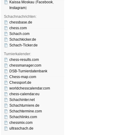
Kaissa Moskau
(
Face­book
,
Insta­gram
)
Schachnachrichten:
chessbase.de
chess.com
Schach.com
Schachkicker.de
Schach-Ticker.de
Turnierkalender:
chess-results.com
chessmanager.com
DSB-Turnierdatenbank
Chess-map.com
Chessport.de
worldchesscalendar.com
chess-calendar.eu
Schachinter.net
Schachturniere.de
Schachtermine.com
Schachlinks.com
chessmix.com
ultraschach.de