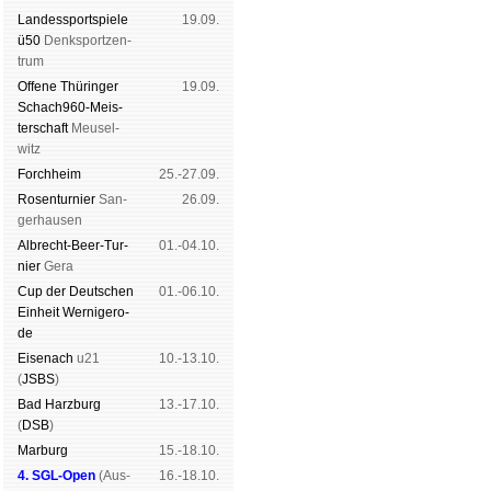
Landes­sport­spiele
19.09.
ü50
Denk­sport­zen­
trum
Offene Thü­rin­ger
19.09.
Schach960-Meis­
ter­schaft
Meu­sel­
witz
Forch­heim
25.-27.09.
Rosen­tur­nier
San­
26.09.
ger­hau­sen
Albrecht-Beer-Tur­
01.-04.10.
nier
Ge­ra
Cup der Deut­schen
01.-06.10.
Ein­heit
Wer­ni­ge­ro­
de
Eise­nach
u21
10.-13.10.
(
JSBS
)
Bad Harz­burg
13.-17.10.
(
DSB
)
Mar­burg
15.-18.10.
4. SGL-Open
(
Aus­
16.-18.10.