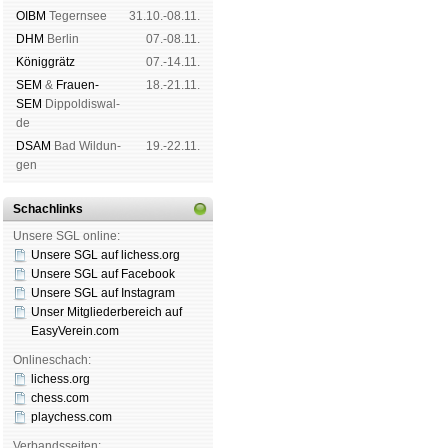
OIBM
Tegern­see
31.10.-08.11.
DHM
Ber­lin
07.-08.11.
König­grätz
07.-14.11.
SEM
&
Frauen-
18.-21.11.
SEM
Dip­pol­dis­wal­
de
DSAM
Bad Wil­dun­
19.-22.11.
gen
Schachlinks
Unsere SGL online:
Unsere SGL auf li­chess.org
Unsere SGL auf Face­book
Unsere SGL auf Insta­gram
Unser Mitgliederbereich auf
EasyVerein.com
Onlineschach:
lichess.org
chess.com
playchess.com
Verbandsseiten: