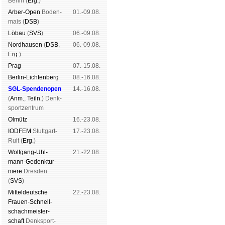
Ber­lin (
Erg.
)
Arber-Open
Boden­
01.-09.08.
mais (
DSB
)
Lö­bau
(
SVS
)
06.-09.08.
Nord­hau­sen
(
DSB
,
06.-09.08.
Erg.
)
Prag
07.-15.08.
Berlin-Lich­ten­berg
08.-16.08.
SGL-Spenden­open
14.-16.08.
(
Anm.
,
Teiln.
) Denk­
sport­zen­trum
Ol­mütz
16.-23.08.
IODFEM
Stutt­gart-
17.-23.08.
Ruit (
Erg.
)
Wolf­gang-Uhl­
21.-22.08.
mann-Ge­denk­tur­
niere
Dres­den
(
SVS
)
Mit­tel­deu­tsche
22.-23.08.
Frauen-Schnell­
schach­meis­ter­
schaft
Denk­sport­