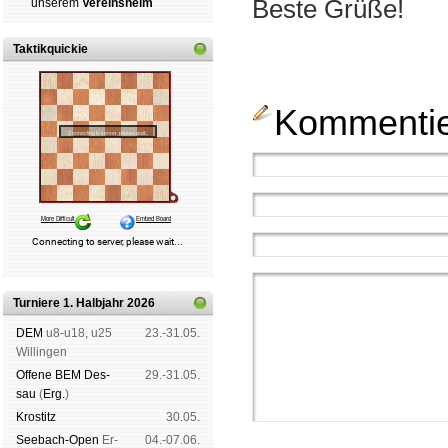
Beste Grüße!
un­se­rem
Ver­eins­heim
Taktikquickie
Kommentier
Turniere 1. Halbjahr 2026
DEM
u8-u18, u25
23.-31.05.
Wil­lin­gen
Offene BEM Des­
29.-31.05.
sau
(
Erg.
)
Kros­titz
30.05.
See­bach-Open
Er­
04.-07.06.