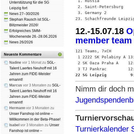
 1. Russia               
Unterstützung für die SG
 2. Saint-Petersburg     
Leipzig fort
 3. Germany 2            
News 27–30/2026
23. Schachfreunde Leipzi
Stephan Rausch ist SGL-
Blitzmeister 2026!
12.-15.07.18
O
Erfolgreiches SMM-
Wochenende 26.-28.06.2026
member team 
News 26/2026
121 Teams, 7xCH

Neueste Kommentare
 1 2222 SK Polabiny A 13:
Nadine
vor 1 Monat zu
SGL-
 2 SK Oaza Praha A    12:
Talent Laertes Neuhoff mit 16
Jahren zum FIDE-Meister
22 SG Leipzig          9
ernannt!
Marcus
vor 3 Monaten zu
SGL-
Nimm dir doch ma
Talent Laertes Neuhoff mit 16
Jahren zum FIDE-Meister
Jugendspendenbr
ernannt!
Hermann
vor 3 Monaten zu
Unser Fanshop ist online –
Turniervorscha
Willkommen in der Beta-Phase!
Isabel
vor 3 Monaten zu
Unser
Turnierkalender
Fanshop ist online –