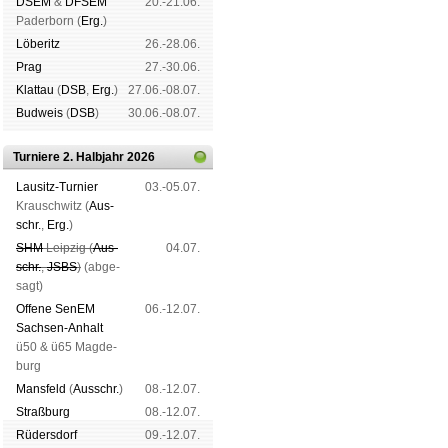
DSEM
&
DFSEM
20.-21.06.
Pader­born (
Erg.
)
Lö­be­ritz
26.-28.06.
Prag
27.-30.06.
Klat­tau
(
DSB
,
Erg.
)
27.06.-08.07.
Bud­weis
(
DSB
)
30.06.-08.07.
Turniere 2. Halbjahr 2026
Lau­sitz-Tur­nier
03.-05.07.
Krausch­witz (
Aus­
schr.
,
Erg.
)
SHM
Leip­zig (
Aus­
04.07.
schr.
,
JSBS
)
(ab­ge­
sagt)
Offene SenEM
06.-12.07.
Sach­sen-An­halt
ü50 & ü65 Mag­de­
burg
Mans­feld
(
Aus­schr.
)
08.-12.07.
Straß­burg
08.-12.07.
Rüders­dorf
09.-12.07.