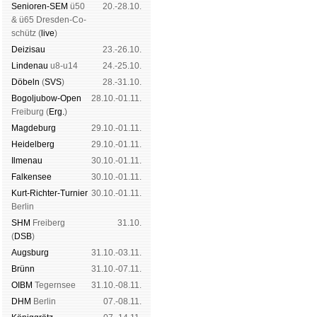
Senioren-SEM
ü50
20.-28.10.
& ü65 Dres­den-Co­
schütz (
live
)
Dei­zi­sau
23.-26.10.
Lin­de­nau
u8-u14
24.-25.10.
Dö­beln
(
SVS
)
28.-31.10.
Bogoljubow-Open
28.10.-01.11.
Frei­burg (
Erg.
)
Mag­de­burg
29.10.-01.11.
Hei­del­berg
29.10.-01.11.
Il­me­nau
30.10.-01.11.
Fal­ken­see
30.10.-01.11.
Kurt-Rich­ter-Tur­nier
30.10.-01.11.
Ber­lin
SHM
Frei­berg
31.10.
(
DSB
)
Augs­burg
31.10.-03.11.
Brünn
31.10.-07.11.
OIBM
Tegern­see
31.10.-08.11.
DHM
Ber­lin
07.-08.11.