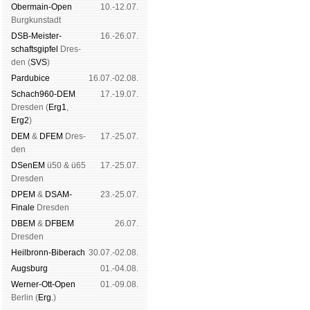
Ober­main-Open
10.-12.07.
Burg­kun­stadt
DSB-Meister­
16.-26.07.
schafts­gipfel
Dres­
den (
SVS
)
Pardu­bice
16.07.-02.08.
Schach960-DEM
17.-19.07.
Dres­den (
Erg1
,
Erg2
)
DEM
&
DFEM
Dres­
17.-25.07.
den
DSenEM
ü50 & ü65
17.-25.07.
Dres­den
DPEM
&
DSAM-
23.-25.07.
Finale
Dres­den
DBEM
&
DFBEM
26.07.
Dres­den
Heil­bronn-Bi­ber­ach
30.07.-02.08.
Augs­burg
01.-04.08.
Werner-Ott-Open
01.-09.08.
Ber­lin (
Erg.
)