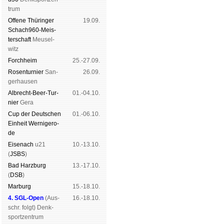
trum
Offene Thü­rin­ger
19.09.
Schach960-Meis­
ter­schaft
Meu­sel­
witz
Forch­heim
25.-27.09.
Rosen­tur­nier
San­
26.09.
ger­hau­sen
Albrecht-Beer-Tur­
01.-04.10.
nier
Ge­ra
Cup der Deut­schen
01.-06.10.
Ein­heit
Wer­ni­ge­ro­
de
Eise­nach
u21
10.-13.10.
(
JSBS
)
Bad Harz­burg
13.-17.10.
(
DSB
)
Mar­burg
15.-18.10.
4. SGL-Open
(
Aus­
16.-18.10.
schr. folgt
) Denk­
sport­zen­trum