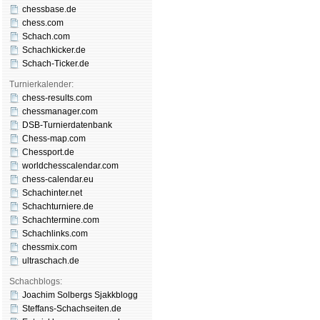
chessbase.de
chess.com
Schach.com
Schachkicker.de
Schach-Ticker.de
Turnierkalender:
chess-results.com
chessmanager.com
DSB-Turnierdatenbank
Chess-map.com
Chessport.de
worldchesscalendar.com
chess-calendar.eu
Schachinter.net
Schachturniere.de
Schachtermine.com
Schachlinks.com
chessmix.com
ultraschach.de
Schachblogs:
Joachim Solbergs Sjakkblogg
Steffans-Schachseiten.de