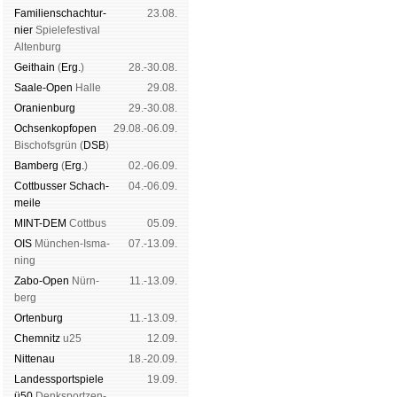
Familien­schach­tur­
23.08.
nier
Spiele­fes­ti­val
Al­ten­burg
Geit­hain
(
Erg.
)
28.-30.08.
Saale-Open
Halle
29.08.
Oranien­burg
29.-30.08.
Och­sen­kopf­open
29.08.-06.09.
Bischofs­grün (
DSB
)
Bam­berg
(
Erg.
)
02.-06.09.
Cott­busser Schach­
04.-06.09.
meile
MINT-DEM
Cott­bus
05.09.
OIS
Mün­chen-Is­ma­
07.-13.09.
ning
Zabo-Open
Nürn­
11.-13.09.
berg
Orten­burg
11.-13.09.
Chem­nitz
u25
12.09.
Nitte­nau
18.-20.09.
Landes­sport­spiele
19.09.
ü50
Denk­sport­zen­