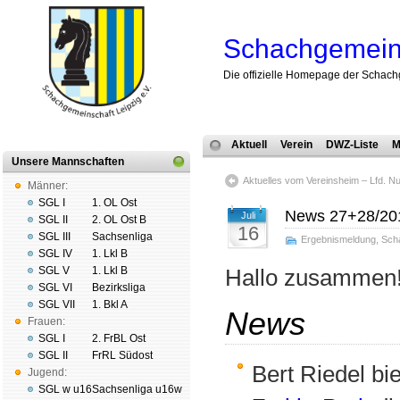
Schachgemeins
Die offizielle Homepage der Schach
Aktuell
Verein
DWZ-Liste
M
Unsere Mannschaften
Aktuelles vom Vereinsheim – Lfd. 
Männer:
SGL I
1. OL Ost
News 27+28/20
Juli
SGL II
2. OL Ost B
16
SGL III
Sachsenliga
Ergebnismeldung
,
Sch
SGL IV
1. Lkl B
SGL V
1. Lkl B
Hallo zusammen
SGL VI
Bezirksliga
SGL VII
1. Bkl A
News
Frauen:
SGL I
2. FrBL Ost
SGL II
FrRL Südost
Bert Riedel bi
Jugend:
SGL w u16
Sachsenliga u16w