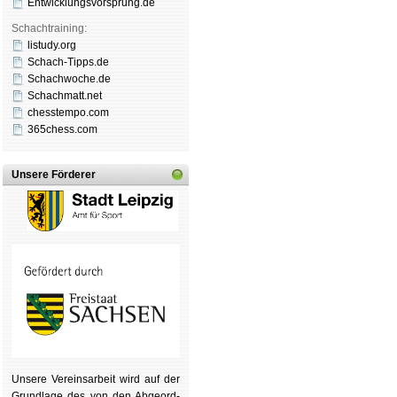
Entwicklungsvorsprung.de
Schachtraining:
listudy.org
Schach-Tipps.de
Schachwoche.de
Schachmatt.net
chesstempo.com
365chess.com
Unsere Förderer
Unsere Ver­eins­ar­beit wird auf der
Grund­lage des von den Ab­ge­ord­