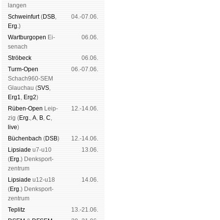
lan­gen
Schwein­furt
(
DSB
,
04.-07.06.
Erg.
)
Wart­burg­open
Ei­
06.06.
se­nach
Strö­beck
06.06.
Schachgemeinsch
Turm-Open
06.-07.06.
|
Vereinsheim
|
Sp
Schach960-SEM
Glau­chau (
SVS
,
er­klä­rung
Erg1
,
Erg2
)
Rüben-Open
Leip­
12.-14.06.
zig (
Erg.
,
A
,
B
,
C
,
live
)
Büchen­bach
(
DSB
)
12.-14.06.
Lipsiade
u7-u10
13.06.
(
Erg.
) Denk­sport­
zen­trum
Lipsiade
u12-u18
14.06.
(
Erg.
) Denk­sport­
zen­trum
Tep­litz
13.-21.06.