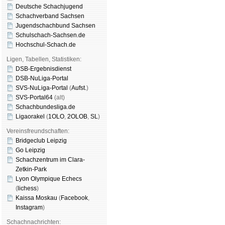
Deutsche Schachjugend
Schachverband Sachsen
Jugendschachbund Sachsen
Schulschach-Sachsen.de
Hochschul-Schach.de
Ligen, Tabellen, Statistiken:
DSB-Ergebnisdienst
DSB-NuLiga-Portal
SVS-NuLiga-Portal
(
Aufst.
)
SVS-Portal64
(alt)
Schachbundesliga.de
Ligaorakel
(
1OLO
,
2OLOB
,
SL
)
Vereinsfreundschaften:
Bridgeclub Leipzig
Go Leipzig
Schachzentrum im Clara-
Zetkin-Park
Lyon Olympique Echecs
(
lichess
)
Kaissa Moskau
(
Face­book
,
Insta­gram
)
Schachnachrichten: