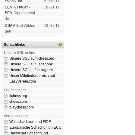
König­grätz
07.-14.11.
SEM
&
Frauen-
18.-21.11.
SEM
Dip­pol­dis­wal­
de
DSAM
Bad Wil­dun­
19.-22.11.
gen
Schachlinks
Unsere SGL online:
Unsere SGL auf li­chess.org
Unsere SGL auf Face­book
Unsere SGL auf Insta­gram
Unser Mitgliederbereich auf
EasyVerein.com
Onlineschach:
lichess.org
chess.com
playchess.com
Verbandsseiten:
Weltschachverband FIDE
Europäische Schachunion ECU
Deutscher Schachbund