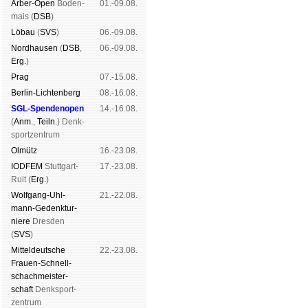
Arber-Open
Boden­
01.-09.08.
mais (
DSB
)
Lö­bau
(
SVS
)
06.-09.08.
Nord­hau­sen
(
DSB
,
06.-09.08.
Erg.
)
Prag
07.-15.08.
Berlin-Lich­ten­berg
08.-16.08.
SGL-Spenden­open
14.-16.08.
(
Anm.
,
Teiln.
) Denk­
sport­zen­trum
Ol­mütz
16.-23.08.
IODFEM
Stutt­gart-
17.-23.08.
Ruit (
Erg.
)
Wolf­gang-Uhl­
21.-22.08.
mann-Ge­denk­tur­
niere
Dres­den
(
SVS
)
Mit­tel­deu­tsche
22.-23.08.
Frauen-Schnell­
schach­meis­ter­
schaft
Denk­sport­
zen­trum