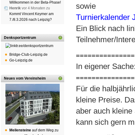
Willkommen in der Beta-Phase!
sowie
Henrik
vor 4 Monaten zu
Kommt Vincent Keymer am
Turnierkalender
7./8.3.2026 nach Leipzig?
Ein Blick nach lin
Teilnehmer/Inter
Denksportzentrum
===============
Bridge-Club-Leipzig.de
Go-Leipzig.de
In eigener Sache
===============
Neues vom Vereinsheim
Für die halbjähr
kleine Preise. D
aber auch kleine
kann sich gern mi
Mei­len­stei­ne
auf dem Weg zu