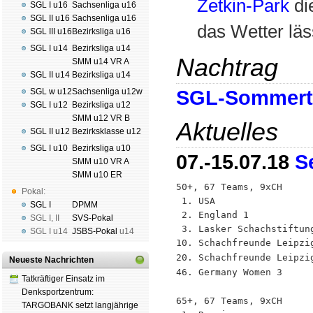
Zetkin-Park
di
SGL I u16
Sachsenliga u16
SGL II u16
Sachsenliga u16
das Wetter läs
SGL III u16
Bezirksliga u16
SGL I u14
Bezirksliga u14
Nachtrag
SMM u14 VR A
SGL II u14
Bezirksliga u14
SGL w u12
Sachsenliga u12w
SGL-Sommertu
SGL I u12
Bezirksliga u12
SMM u12 VR B
Aktuelles
SGL II u12
Bezirksklasse u12
SGL I u10
Bezirksliga u10
07.-15.07.18
S
SMM u10 VR A
SMM u10 ER
50+, 67 Teams, 9xCH

Pokal:
 1. USA                  
SGL I
DPMM
 2. England 1            
SGL I
,
II
SVS-Pokal
 3. Lasker Schachstiftung
SGL I
u14
JSBS-Pokal
u14
10. Schachfreunde Leipzi
20. Schachfreunde Leipzi
Neueste Nachrichten
46. Germany Women 3     
Tatkräftiger Einsatz im
Denksportzentrum:
65+, 67 Teams, 9xCH

TARGOBANK setzt langjährige