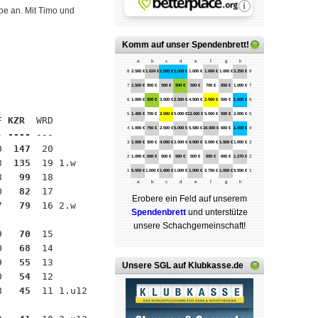
pe an. Mit Timo und
Komm auf
unser Spendenbrett
!
a
b
c
d
e
f
g
h
8
2.500 €
1.024 €
1.000 €
1.000 €
1.000 €
1.000 €
1.000 €
3.250 €
8
7
1.500 €
900 €
500 €
500 €
500 €
700 €
650 €
1.000 €
7
6
1.000 €
500 €
3.500 €
2.500 €
4.500 €
2.500 €
500 €
1.000 €
6
5
1.400 €
700 €
2.500 €
5.000 €
13.000 €
5.000 €
500 €
2.000 €
5
F 
KZR 
 WRD

4
1.000 €
750 €
2.500 €
5.000 €
5.580 €
10.000 €
600 €
1.000 €
4
- 
----
 ---

3
1.000 €
500 €
4.000 €
2.500 €
4.000 €
3.000 €
1.500 €
1.000 €
3
0 
 147
  20

2
1.000 €
600 €
500 €
500 €
500 €
500 €
600 €
1.270 €
2
3 
 135
  19 1.w

1
5.500 €
1.000 €
1.600 €
1.000 €
1.000 €
2.750 €
1.000 €
5.550 €
1
8 
  99
  18

a
b
c
d
e
f
g
h
0 
  82
  17

Erobere ein Feld auf unserem
7 
  79
  16 2.w

Spenden­brett
und unterstütze
unsere Schach­ge­mein­schaft!
9 
  70
  15

0 
  68
  14

9 
  55
  13

Unsere SGL auf Klubkasse.de
0 
  54
  12

8 
  45
  11 1.u12
