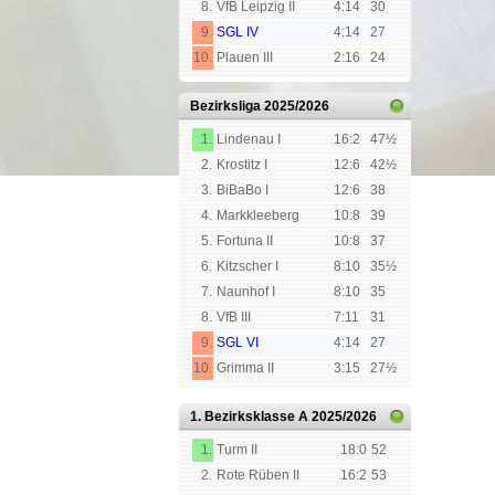
8.
VfB Leipzig II
4:14
30
9.
SGL IV
4:14
27
10.
Plauen III
2:16
24
Bezirksliga
2025/2026
1.
Lindenau I
16:2
47½
2.
Krostitz I
12:6
42½
3.
BiBaBo I
12:6
38
4.
Markkleeberg
10:8
39
5.
Fortuna II
10:8
37
6.
Kitzscher I
8:10
35½
7.
Naunhof I
8:10
35
8.
VfB III
7:11
31
9.
SGL VI
4:14
27
10.
Grimma II
3:15
27½
1. Bezirksklasse A
2025/2026
1.
Turm II
18:0
52
2.
Rote Rüben II
16:2
53