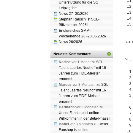
 11
Unterstützung für die SG
 12
Leipzig fort
 13
News 27–30/2026
 14
Stephan Rausch ist SGL-
 15
Blitzmeister 2026!
Erfolgreiches SMM-
Wochenende 26.-28.06.2026
News 26/2026
B-G
   
Neueste Kommentare
Pl.
Nadine
vor 1 Monat zu
SGL-
---
Talent Laertes Neuhoff mit 16
  1
Jahren zum FIDE-Meister
  2
ernannt!
  3
Marcus
vor 3 Monaten zu
SGL-
  4
Talent Laertes Neuhoff mit 16
  5
Jahren zum FIDE-Meister
ernannt!
Hermann
vor 3 Monaten zu
  6
Unser Fanshop ist online –
  7
Willkommen in der Beta-Phase!
  8
Isabel
vor 3 Monaten zu
Unser
  9
Fanshop ist online –
 10