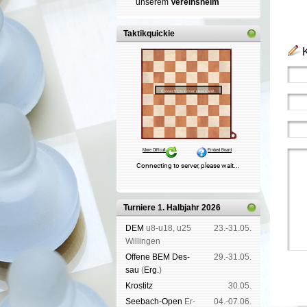
un­se­rem
Ver­eins­heim
Taktikquickie
Turniere 1. Halbjahr 2026
DEM
u8-u18, u25
23.-31.05.
Wil­lin­gen
Offene BEM Des­
29.-31.05.
sau
(
Erg.
)
Kros­titz
30.05.
See­bach-Open
Er­
04.-07.06.