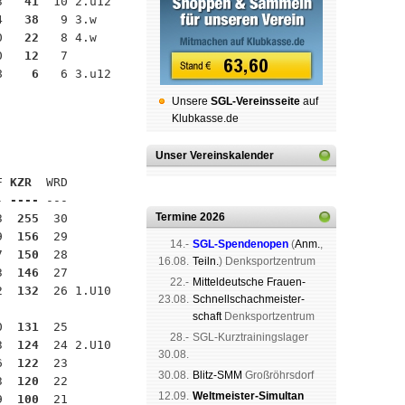
3 
  41
  10 2.u12

4 
  38
   9 3.w

0 
  22
   8 4.w

0 
  12
   7

8 
   6
   6 3.u12

Unsere
SGL-Ver­eins­sei­te
auf
Klubkasse.de
Unser Vereinskalender
F 
KZR 
 WRD

- 
----
 ---

Termine 2026
3 
 255
  30

9 
 156
  29

14.-
SGL-Spenden­open
(
Anm.
,
7 
 150
  28

16.08.
Teiln.
) Denk­sport­zen­trum
3 
 146
  27

22.-
Mit­tel­deu­tsche Frauen-
2 
 132
  26 1.U10

23.08.
Schnell­schach­meis­ter­
schaft
Denk­sport­zen­trum
0 
 131
  25

28.-
SGL-Kurz­trai­nings­lager
3 
 124
  24 2.U10

30.08.
6 
 122
  23

30.08.
Blitz-SMM
Groß­röhrs­dorf
3 
 120
  22

12.09.
Weltmeister-Simultan
9 
 100
  21
