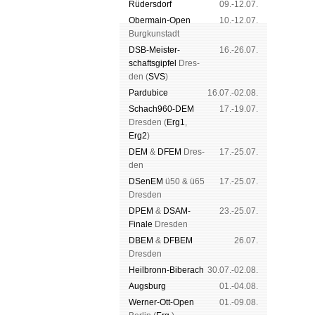
Rüders­dorf
09.-12.07.
Ober­main-Open
10.-12.07.
Burg­kun­stadt
DSB-Meister­
16.-26.07.
schafts­gipfel
Dres­
den (
SVS
)
Pardu­bice
16.07.-02.08.
Schach960-DEM
17.-19.07.
Dres­den (
Erg1
,
Erg2
)
DEM
&
DFEM
Dres­
17.-25.07.
den
DSenEM
ü50 & ü65
17.-25.07.
Dres­den
DPEM
&
DSAM-
23.-25.07.
Finale
Dres­den
DBEM
&
DFBEM
26.07.
Dres­den
Heil­bronn-Bi­ber­ach
30.07.-02.08.
Augs­burg
01.-04.08.
Werner-Ott-Open
01.-09.08.