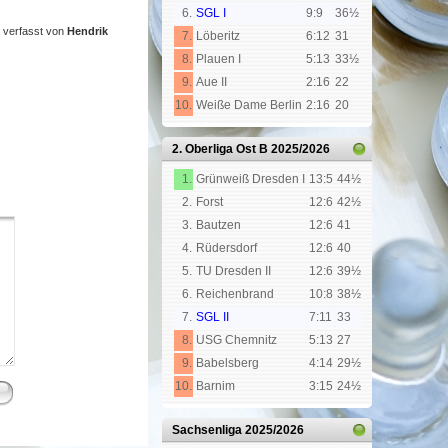
6.
SGL I
9:9
36½
verfasst von
Hendrik
7.
Löberitz
6:12
31
8.
Plauen I
5:13
33½
9.
Aue II
2:16
22
10.
Weiße Dame Berlin
2:16
20
2. Oberliga Ost B
2025/2026
1.
Grünweiß Dresden I
13:5
44½
2.
Forst
12:6
42½
3.
Bautzen
12:6
41
4.
Rüdersdorf
12:6
40
5.
TU Dresden II
12:6
39½
6.
Reichenbrand
10:8
38½
7.
SGL II
7:11
33
8.
USG Chemnitz
5:13
27
9.
Babelsberg
4:14
29½
10.
Barnim
3:15
24½
Sachsenliga
2025/2026