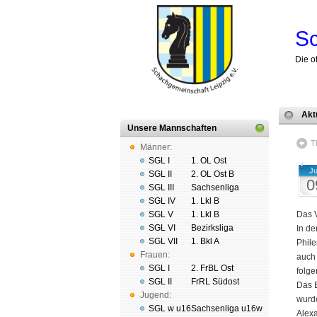
Sc
Die o
Akt
Unsere Mannschaften
T
Männer:
SGL I
1. OL Ost
Ju
SGL II
2. OL Ost B
0
SGL III
Sachsenliga
SGL IV
1. Lkl B
SGL V
1. Lkl B
Das 
SGL VI
Bezirksliga
In de
SGL VII
1. Bkl A
Phile
Frauen:
auch 
SGL I
2. FrBL Ost
folge
SGL II
FrRL Südost
Das B
Jugend:
wurde
SGL w u16
Sachsenliga u16w
Alexa