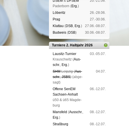
DSEM
&
DFSEM
20.-21.06.
Pader­born (
Erg.
)
Lö­be­ritz
26.-28.06.
Prag
27.-30.06.
Klat­tau
(
DSB
,
Erg.
)
27.06.-08.07.
Bud­weis
(
DSB
)
30.06.-08.07.
Turniere 2. Halbjahr 2026
Lau­sitz-Tur­nier
03.-05.07.
Krausch­witz (
Aus­
schr.
,
Erg.
)
SHM
Leip­zig (
Aus­
04.07.
schr.
,
JSBS
)
(ab­ge­
sagt)
Offene SenEM
06.-12.07.
Sach­sen-An­halt
ü50 & ü65 Mag­de­
burg
Mans­feld
(
Aus­schr.
,
08.-12.07.
Erg.
)
Straß­burg
08.-12.07.