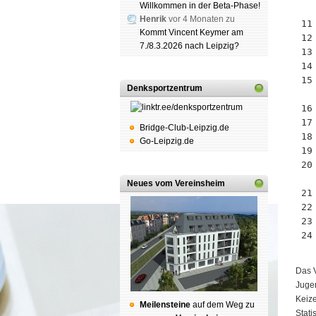
Willkommen in der Beta-Phase!
Henrik
vor 4 Monaten zu
 11
Kommt Vincent Keymer am
 12
7./8.3.2026 nach Leipzig?
 13
 14
 15
Denksportzentrum
 16
 17
Bridge-Club-Leipzig.de
 18
Go-Leipzig.de
 19
 20
Neues vom Vereinsheim
 21
 22
 23
 24
Das V
Juge
Keize
Mei­len­stei­ne
auf dem Weg zu
Stati