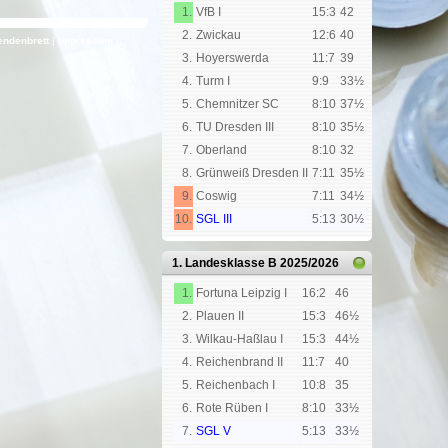
1.
VfB I
15:3
42
2.
Zwickau
12:6
40
endenbrett
|
Impressum
|
3.
Hoyerswerda
11:7
39
4.
Turm I
9:9
33½
5.
Chemnitzer SC
8:10
37½
6.
TU Dresden III
8:10
35½
7.
Oberland
8:10
32
8.
Grünweiß Dresden II
7:11
35½
9.
Coswig
7:11
34½
10.
SGL III
5:13
30½
1. Landesklasse B
2025/2026
1.
Fortuna Leipzig I
16:2
46
2.
Plauen II
15:3
46½
3.
Wilkau-Haßlau I
15:3
44½
4.
Reichenbrand II
11:7
40
5.
Reichenbach I
10:8
35
6.
Rote Rüben I
8:10
33½
7.
SGL V
5:13
33½