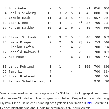
   3 Jöri Weber           7    5     2  
 5 
  71 1056 105
   4 Fabius Sjöberg      10    3  2  5  
 4 
  40  880  78
   2 Jasmin Heck         11    3  3  5  
 4½
  40 1057  79
  19 Noah Kinne          12    4  1  7  
 4½
  37  700  73
  17 Martin Kalkhof      10    2  2  6  
 3 
  30  700  66
  28 Oliver S. Looß      10    3  2  5  
 4 
  40  700  67
  16 Fiene Krüger         9    2  1  6  
 2½
  27  753  56
   6 Florian Lafin        6    2     4  
 2 
  33  700  73
  12 Leopold Rakowski     3    2     1  
 2 
  66  700  87
  27 Max Mosert           7    1     6  
 1 
  14  700  44
  30 Linus Rohland        1    1        
 1 
 100  700  89
  29 Timo Li              4          4  
      700  33
  26 Brian Riekewald      1          1  
      700  50
  15 Jannes Schellenberg  1          1  
      970  79
ereinsturnier wird immer dienstags ab ca. 17.30 Uhr im SpoFo gespielt, nachdem 
ndlichen eine Stunde beim Training geschwitzt haben. Gespielt wird nach dem so
rsystem. Eine ausführliche Erklärung des Systems findet man z.B.
hier
. Spielfreie 
stik oben nicht auf, sind aber für die Keizerpunkte (KZR) berücksichtigt.