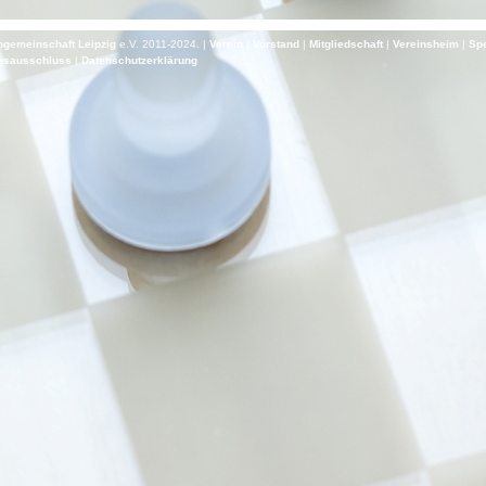
gemeinschaft Leipzig
e.V. 2011-2024. |
Verein
|
Vorstand
|
Mitgliedschaft
|
Vereinsheim
|
Sp
gs­aus­schluss
|
Daten­schutz­er­klä­rung