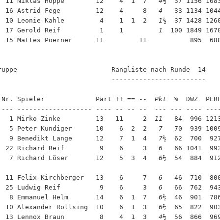
  11 Niklas Hoppe        12    4  1  7  
 4½
  37 1156 108
  16 Astrid Fege         12    4     8  
 4 
  33 1134 104
  10 Leonie Kahle         4    1  1  2  
 1½
  37 1428 126
  17 Gerold Reif          1    1        
 1 
 100 1849 167
  15 Mattes Poerner      11         11  
      895  68
ruppe                        Rangliste nach Runde  14

                             ------------------------

 Nr. Spieler             Part ++ == --  
Pkt
  %  DWZ  PER
 --- ------------------- ---- -- -- --  
---
 --- ---- ---
   1 Mirko Zinke         13   11     2  
11 
  84  996 121
   5 Peter Kündiger      10    6  2  2  
 7 
  70  939 100
   9 Benedikt Lange      12    7  1  4  
 7½
  62  700  92
  22 Richard Reif         9    6     3  
 6 
  66 1041  99
   7 Richard Löser       12    5  3  4  
 6½
  54  884  91
  11 Felix Kirchberger   13    6     7  
 6 
  46  710  80
  25 Ludwig Reif          9    6     3  
 6 
  66  762  94
   8 Emmanuel Helm       14    6  1  7  
 6½
  46  901  78
  10 Alexander Rollsing  10    6  1  3  
 6½
  65  822  90
  13 Lennox Braun         8    4  1  3  
 4½
  56  866  96