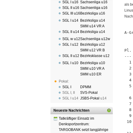
SGL I u16
Sachsenliga u16
als b
SGL II u16
Sachsenliga u16
Linus
SGL III u16
Bezirksliga u16
Nach
SGL I u14
Bezirksliga u14
SMM u14 VR A
SGL II u14
Bezirksliga u14
A-G
   
SGL w u12
Sachsenliga u12w
SGL I u12
Bezirksliga u12
SMM u12 VR B
Pl.
SGL II u12
Bezirksklasse u12
---
  1
SGL I u10
Bezirksliga u10
  2
SMM u10 VR A
  3
SMM u10 ER
  4
Pokal:
  5
SGL I
DPMM
SGL I
,
II
SVS-Pokal
  6
SGL I
u14
JSBS-Pokal
u14
  7
  8
Neueste Nachrichten
  9
Tatkräftiger Einsatz im
 10
Denksportzentrum:
TARGOBANK setzt langjährige