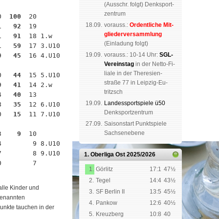
(
Aus­schr. folgt
) Denk­sport­
zen­trum
0 
 100
  20

18.09.
vorauss.:
Or­dent­li­che Mit­
1 
  92
  19

glie­der­ver­samm­lung
1 
  91
  18 1.w

(Ein­la­dung folgt)
1 
  59
  17 3.U10

19.09.
vor­auss.: 10-14 Uhr:
SGL-
9 
  45
  16 4.U10

Ver­eins­tag
in der Netto-Fi­
li­a­le in der The­re­sien­
0 
  44
  15 5.U10

straße 77 in Leip­zig-Eu­
9 
  41
  14 2.w

tritzsch
4 
  40
  13

19.09.
Landes­sport­spiele ü50
8 
  35
  12 6.U10

Denk­sport­zen­trum
0 
  15
  11 7.U10

27.09.
Saison­start Punkt­spiele
Sachsen­ebene
3 
   9
  10

4 
   9 8.U10

7 
   8 9.U10

1. Oberliga Ost
2025/2026
0 
   7

1.
Görlitz
17:1
47½
2.
Tegel
14:4
43½
alle Kinder und
3.
SF Berlin II
13:5
45½
genannten
4.
Pankow
12:6
40½
Punkte tauchen in der
5.
Kreuzberg
10:8
40