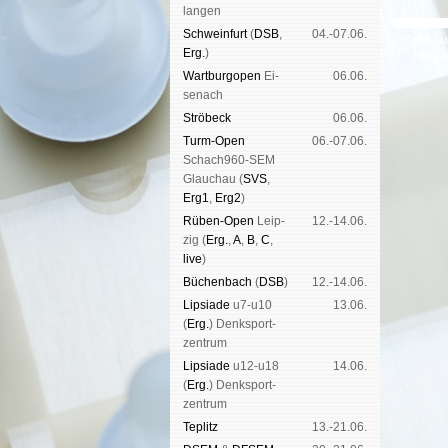
lan­gen
Schwein­furt
(
DSB
,
04.-07.06.
Schach
Erg.
)
Haf­tun
Wart­burg­open
Ei­
06.06.
se­nach
Strö­beck
06.06.
Turm-Open
06.-07.06.
Schach960-SEM
Glau­chau (
SVS
,
Erg1
,
Erg2
)
Rüben-Open
Leip­
12.-14.06.
zig (
Erg.
,
A
,
B
,
C
,
live
)
Büchen­bach
(
DSB
)
12.-14.06.
Lipsiade
u7-u10
13.06.
(
Erg.
) Denk­sport­
zen­trum
Lipsiade
u12-u18
14.06.
(
Erg.
) Denk­sport­
zen­trum
Tep­litz
13.-21.06.