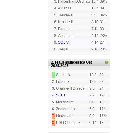
3.
Falkenhain/Oschatz
11:7
39½
4.
Allianz I
11:7
39
5.
Taucha II
9:9
34½
6.
Krostitz II
8:10
31
7.
Fortuna III
7:11
33
8.
Altenhain
4:14
28½
9.
SGL VII
4:14
27
10.
Torgau
2:16
20½
2. Frauenbundesliga Ost
2025/2026
1.
Seeblick
12:2
30
2.
Löberitz
12:2
28
3.
Grünweiß Dresden
9:5
24
4.
SGL I
7:7
19
5.
Merseburg
6:8
19
6.
Zeulenroda
5:9
17½
7.
Lindenau I
5:9
17½
8.
USG Chemnitz
0:14
13