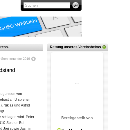
ress.
Rettung unseres Vereinsheims
-Sommerturnier 2016
ndstand
 zugunsten von
ebastian U spielten
, Niklas und Astrid
lgt.
e schlagen wird. Peter
U10-Spieler. Bei
nd Jöri sowie Jasmin