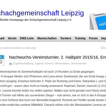
hachgemeinschaft Leipzig
ffizielle Homepage der Schachgemeinschaft Leipzig e.V.
uell
Verein
DWZ-Liste
Mannschaften
Turniere
Training
Forum
Imp
he same procedure as last year
SGL
Nachwuchs-Vereinsturnier, 2. Halbjahr 2015/16, E
li
9
Ergebnismeldung
,
Jugend
,
Schach
,
Vereinsleben
,
Vereinsturnier
Vereinsturnier im Sommerhalbjahr ist nach 14 Runden zu Ende gegangen.
r A-Gruppe liferten sich Philemon und Lena einen Zweikampf, der am Ende knapp
mon ausging. Erasmus hielt den 3. Platz vor Ruiming und Karla. Sebastian L und S
recht gut – waren aber nicht so häufig anwesend. Raphael, Daniel, Hannah (1.U12)
n. Leonie konnte leider nur selten spielen. Mattes war nicht gerade vom Glück verfo
-Turnier sah Mirko als souveränen Sieger – mal sehen, wie er sich in der A-Grupp
 zum Schluss fast noch von Benedikt eingeholt. Richard als Fünfter wurde bester 
nder endet das vordere Mittelfeld. Danach reihen sich die Wenigspieler Lennox u