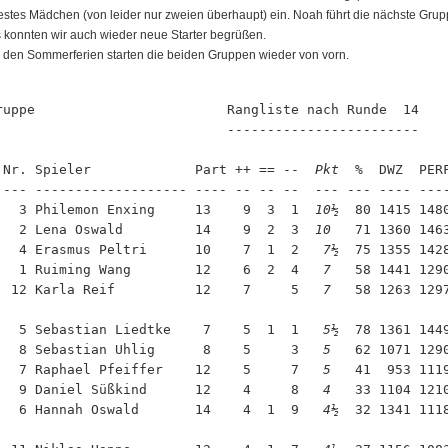
estes Mädchen (von leider nur zweien überhaupt) ein. Noah führt die nächste Grup
 konnten wir auch wieder neue Starter begrüßen.
 den Sommerferien starten die beiden Gruppen wieder von vorn.
ruppe                        Rangliste nach Runde  14

                             ------------------------

 Nr. Spieler             Part ++ == --  
Pkt
  %  DWZ  PER
 --- ------------------- ---- -- -- --  
---
 --- ---- ---
   3 Philemon Enxing     13    9  3  1  
10½
  80 1415 148
   2 Lena Oswald         14    9  2  3  
10 
  71 1360 146
   4 Erasmus Peltri      10    7  1  2  
 7½
  75 1355 142
   1 Ruiming Wang        12    6  2  4  
 7 
  58 1441 129
  12 Karla Reif          12    7     5  
 7 
  58 1263 129
   5 Sebastian Liedtke    7    5  1  1  
 5½
  78 1361 144
   8 Sebastian Uhlig      8    5     3  
 5 
  62 1071 129
   7 Raphael Pfeiffer    12    5     7  
 5 
  41  953 111
   9 Daniel Süßkind      12    4     8  
 4 
  33 1104 121
   6 Hannah Oswald       14    4  1  9  
 4½
  32 1341 111