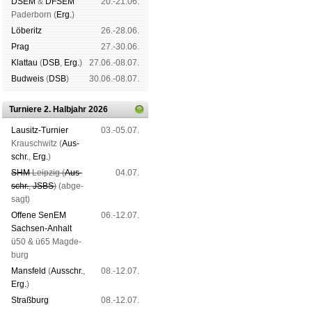
DSEM
&
DFSEM
20.-21.06.
Pader­born (
Erg.
)
Lö­be­ritz
26.-28.06.
Prag
27.-30.06.
Klat­tau
(
DSB
,
Erg.
)
27.06.-08.07.
Bud­weis
(
DSB
)
30.06.-08.07.
Turniere 2. Halbjahr 2026
Lau­sitz-Tur­nier
03.-05.07.
Krausch­witz (
Aus­
schr.
,
Erg.
)
SHM
Leip­zig (
Aus­
04.07.
schr.
,
JSBS
)
(ab­ge­
sagt)
Offene SenEM
06.-12.07.
Sach­sen-An­halt
ü50 & ü65 Mag­de­
burg
Mans­feld
(
Aus­schr.
,
08.-12.07.
Erg.
)
Straß­burg
08.-12.07.