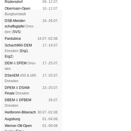
Rüders­dorf
09.-12.07.
Ober­main-Open
10.-12.07.
Burg­kun­stadt
DSB-Meister­
16.-26.07.
schafts­gipfel
Dres­
den (
SVS
)
Pardu­bice
16.07.-02.08.
Schach960-DEM
17.-19.07.
Dres­den (
Erg1
,
Erg2
)
DEM
&
DFEM
Dres­
17.-25.07.
den
DSenEM
ü50 & ü65
17.-25.07.
Dres­den
DPEM
&
DSAM-
23.-25.07.
Finale
Dres­den
DBEM
&
DFBEM
26.07.
Dres­den
Heil­bronn-Bi­ber­ach
30.07.-02.08.
Augs­burg
01.-04.08.
Werner-Ott-Open
01.-09.08.