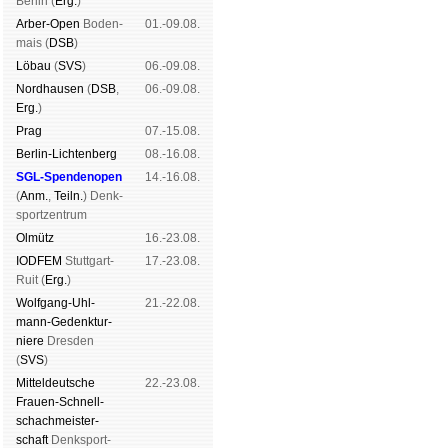
Ber­lin (
Erg.
)
Arber-Open
Boden­
01.-09.08.
mais (
DSB
)
Lö­bau
(
SVS
)
06.-09.08.
Nord­hau­sen
(
DSB
,
06.-09.08.
Erg.
)
Prag
07.-15.08.
Berlin-Lich­ten­berg
08.-16.08.
SGL-Spenden­open
14.-16.08.
(
Anm.
,
Teiln.
) Denk­
sport­zen­trum
Ol­mütz
16.-23.08.
IODFEM
Stutt­gart-
17.-23.08.
Ruit (
Erg.
)
Wolf­gang-Uhl­
21.-22.08.
mann-Ge­denk­tur­
niere
Dres­den
(
SVS
)
Mit­tel­deu­tsche
22.-23.08.
Frauen-Schnell­
schach­meis­ter­
schaft
Denk­sport­