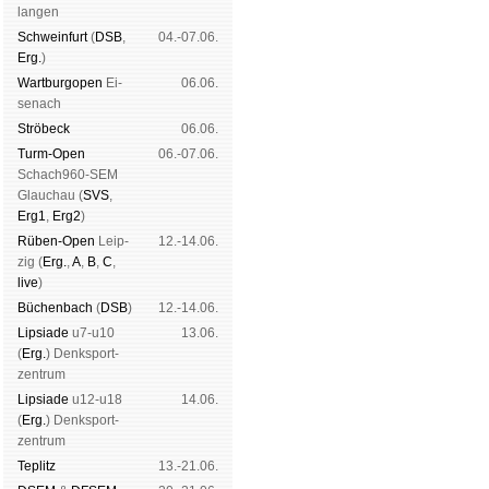
lan­gen
Schwein­furt
(
DSB
,
04.-07.06.
Erg.
)
Wart­burg­open
Ei­
06.06.
se­nach
Strö­beck
06.06.
Turm-Open
06.-07.06.
Schach960-SEM
Glau­chau (
SVS
,
Erg1
,
Erg2
)
Rüben-Open
Leip­
12.-14.06.
zig (
Erg.
,
A
,
B
,
C
,
live
)
Büchen­bach
(
DSB
)
12.-14.06.
Lipsiade
u7-u10
13.06.
(
Erg.
) Denk­sport­
zen­trum
Lipsiade
u12-u18
14.06.
(
Erg.
) Denk­sport­
zen­trum
Tep­litz
13.-21.06.