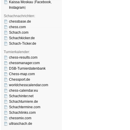
Kaissa Moskau
(
Face­book
,
Insta­gram
)
Schachnachrichten:
chessbase.de
chess.com
Schach.com
Schachkicker.de
Schach-Ticker.de
Turnierkalender:
chess-results.com
chessmanager.com
DSB-Turnierdatenbank
Chess-map.com
Chessport.de
worldchesscalendar.com
chess-calendar.eu
Schachinter.net
Schachturniere.de
Schachtermine.com
Schachlinks.com
chessmix.com
ultraschach.de