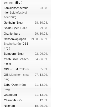
zen­trum (
Erg.
)
Familien­schach­tur­
23.08.
nier
Spiele­fes­ti­val
Al­ten­burg
Geit­hain
(
Erg.
)
28.-30.08.
Saale-Open
Halle
29.08.
Oranien­burg
29.-30.08.
Och­sen­kopf­open
29.08.-06.09.
Bischofs­grün (
DSB
,
Erg.
)
Bam­berg
(
Erg.
)
02.-06.09.
Cott­busser Schach­
04.-06.09.
meile
MINT-DEM
Cott­bus
05.09.
OIS
Mün­chen-Is­ma­
07.-13.09.
ning
Zabo-Open
Nürn­
11.-13.09.
berg
Orten­burg
11.-13.09.
Chem­nitz
u25
12.09.
Nitte­nau
18.-20.09.