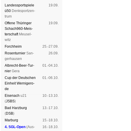
Landes­sport­spiele
19.09.
ü50
Denk­sport­zen­
trum
Offene Thü­rin­ger
19.09.
Schach960-Meis­
ter­schaft
Meu­sel­
witz
Forch­heim
25.-27.09.
Rosen­tur­nier
San­
26.09.
ger­hau­sen
Albrecht-Beer-Tur­
01.-04.10.
nier
Ge­ra
Cup der Deut­schen
01.-06.10.
Ein­heit
Wer­ni­ge­ro­
de
Eise­nach
u21
10.-13.10.
(
JSBS
)
Bad Harz­burg
13.-17.10.
(
DSB
)
Mar­burg
15.-18.10.
4. SGL-Open
(
Aus­
16.-18.10.