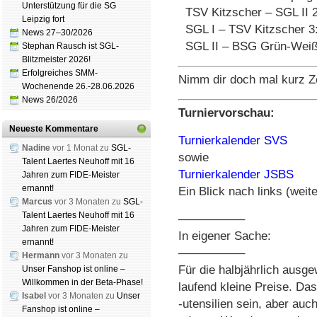
Unterstützung für die SG
TSV Kitzscher – SGL II 2
Leipzig fort
SGL I – TSV Kitzscher 3
News 27–30/2026
SGL II – BSG Grün-Weiß 
Stephan Rausch ist SGL-
Blitzmeister 2026!
Erfolgreiches SMM-
Nimm dir doch mal kurz Z
Wochenende 26.-28.06.2026
News 26/2026
Turniervorschau:
Neueste Kommentare
Turnierkalender SVS
Nadine
vor 1 Monat zu
SGL-
sowie
Talent Laertes Neuhoff mit 16
Turnierkalender JSBS
Jahren zum FIDE-Meister
ernannt!
Ein Blick nach links (weite
Marcus
vor 3 Monaten zu
SGL-
Talent Laertes Neuhoff mit 16
—————–
Jahren zum FIDE-Meister
In eigener Sache:
ernannt!
—————–
Hermann
vor 3 Monaten zu
Für die halbjährlich ausg
Unser Fanshop ist online –
Willkommen in der Beta-Phase!
laufend kleine Preise. D
Isabel
vor 3 Monaten zu
Unser
-utensilien sein, aber auc
Fanshop ist online –