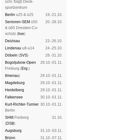
schr. folgt
) Denk­
sport­zen­trum
Ber­lin
u25 & ü25
19.-21.10.
Senioren-SEM
ü50
20.-28.10.
& ü65 Dres­den-Co­
schütz (
live
)
Dei­zi­sau
23.-26.10.
Lin­de­nau
u8-u14
24.-25.10.
Dö­beln
(
SVS
)
28.-31.10.
Bogoljubow-Open
28.10.-01.11.
Frei­burg (
Erg.
)
Il­me­nau
)
29.10.-01.11.
Mag­de­burg
29.10.-01.11.
Hei­del­berg
29.10.-01.11.
Fal­ken­see
30.10.-01.11.
Kurt-Rich­ter-Tur­nier
30.10.-01.11.
Ber­lin
SHM
Frei­berg
31.10.
(
DSB
)
Augs­burg
31.10.-03.11.
Brünn
31.10.-07.11.