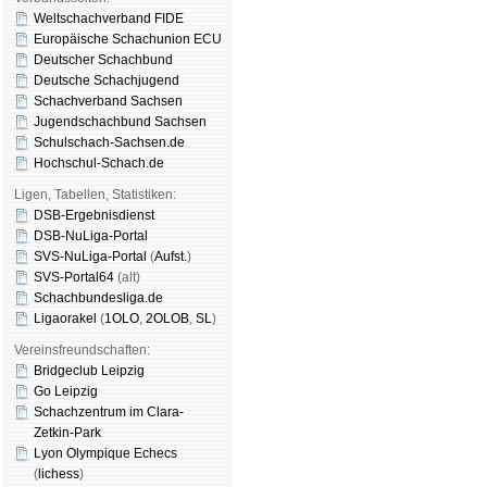
Weltschachverband FIDE
Europäische Schachunion ECU
Deutscher Schachbund
Deutsche Schachjugend
Schachverband Sachsen
Jugendschachbund Sachsen
Schulschach-Sachsen.de
Hochschul-Schach.de
Ligen, Tabellen, Statistiken:
DSB-Ergebnisdienst
DSB-NuLiga-Portal
SVS-NuLiga-Portal
(
Aufst.
)
SVS-Portal64
(alt)
Schachbundesliga.de
Ligaorakel
(
1OLO
,
2OLOB
,
SL
)
Vereinsfreundschaften:
Bridgeclub Leipzig
Go Leipzig
Schachzentrum im Clara-
Zetkin-Park
Lyon Olympique Echecs
(
lichess
)