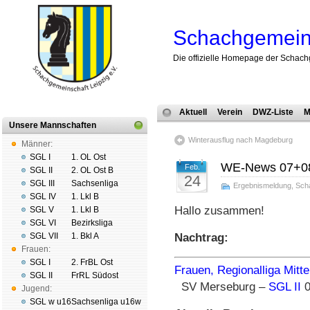
Schachgemeins
Die offizielle Homepage der Schach
Aktuell
Verein
DWZ-Liste
M
Unsere Mannschaften
Winterausflug nach Magdeburg
Männer:
SGL I
1. OL Ost
WE-News 07+0
Feb.
SGL II
2. OL Ost B
24
SGL III
Sachsenliga
Ergebnismeldung
,
Sch
SGL IV
1. Lkl B
Hallo zusammen!
SGL V
1. Lkl B
SGL VI
Bezirksliga
SGL VII
1. Bkl A
Nachtrag:
Frauen:
SGL I
2. FrBL Ost
Frauen, Regionalliga Mitte
SGL II
FrRL Südost
SV Merseburg –
SGL II
0
Jugend:
SGL w u16
Sachsenliga u16w