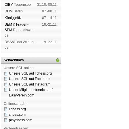
OIBM
Tegern­see
31.10.-08.11.
DHM
Ber­lin
07.-08.11.
König­grätz
07.-14.11.
SEM
&
Frauen-
18.-21.11.
SEM
Dip­pol­dis­wal­
de
DSAM
Bad Wil­dun­
19.-22.11.
gen
Schachlinks
Unsere SGL online:
Unsere SGL auf li­chess.org
Unsere SGL auf Face­book
Unsere SGL auf Insta­gram
Unser Mitgliederbereich auf
EasyVerein.com
Onlineschach:
lichess.org
chess.com
playchess.com
Verbandsseiten: