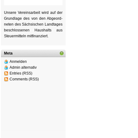
Unsere Ver­eins­ar­beit wird auf der
Grund­lage des von den Ab­ge­ord­
ne­ten des Säch­si­schen Land­tages
be­schlos­se­nen Haus­halts aus
Steu­er­mitteln mit­fi­nan­ziert.
Meta
Anmelden
Admin alternativ
Entries (RSS)
Comments (RSS)