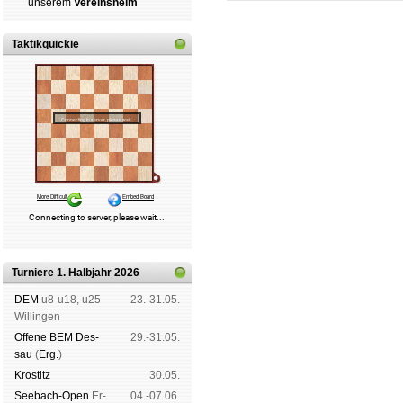
un­se­rem
Ver­eins­heim
Taktikquickie
Schachgemeinschaft Leipzig
Mitgliedschaft
|
Vereinsheim
schluss
|
Daten­schutz­er­klä­r
Turniere 1. Halbjahr 2026
DEM
u8-u18, u25
23.-31.05.
Wil­lin­gen
Offene BEM Des­
29.-31.05.
sau
(
Erg.
)
Kros­titz
30.05.
See­bach-Open
Er­
04.-07.06.