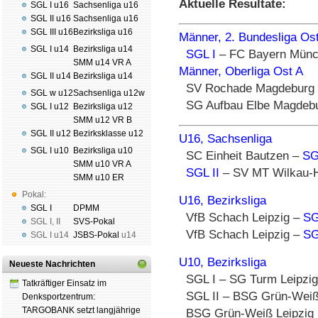
Aktuelle Resultate:
SGL I u16
Sachsenliga u16
SGL II u16
Sachsenliga u16
SGL III u16
Bezirksliga u16
Männer, 2. Bundesliga Os
SGL I u14
Bezirksliga u14
SGL I
– FC Bayern Mün
SMM u14 VR A
Männer, Oberliga Ost A
SGL II u14
Bezirksliga u14
SV Rochade Magdeburg
SGL w u12
Sachsenliga u12w
SG Aufbau Elbe Magdeb
SGL I u12
Bezirksliga u12
SMM u12 VR B
SGL II u12
Bezirksklasse u12
U16, Sachsenliga
SGL I u10
Bezirksliga u10
SC Einheit Bautzen –
SG
SMM u10 VR A
SGL II
– SV MT Wilkau-H
SMM u10 ER
Pokal:
U16, Bezirksliga
SGL I
DPMM
VfB Schach Leipzig –
SG
SGL I
,
II
SVS-Pokal
VfB Schach Leipzig –
SG
SGL I
u14
JSBS-Pokal
u14
U10, Bezirksliga
Neueste Nachrichten
SGL I – SG Turm Leipzig
Tatkräftiger Einsatz im
SGL II – BSG Grün-Weiß L
Denksportzentrum:
TARGOBANK setzt langjährige
BSG Grün-Weiß Leipzig I