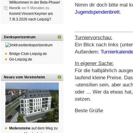
Willkommen in der Beta-Phase!
Nimm dir doch bitte mal k
Henrik
vor 5 Monaten zu
Jugendspendenbrett
.
Kommt Vincent Keymer am
7./8.3.2026 nach Leipzig?
Turniervorschau:
Denksportzentrum
Ein Blick nach links (unte
Außerdem:
Turnierkalend
Bridge-Club-Leipzig.de
Go-Leipzig.de
In eigener Sache:
Für die halbjährlich ausg
laufend kleine Preise. D
Neues vom Vereinsheim
-utensilien sein, aber auc
oder … Wer da etwas hat, 
setzen.
Beste Grüße
Mei­len­stei­ne
auf dem Weg zu