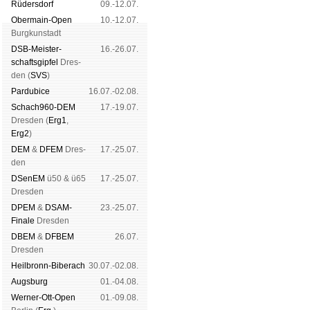
Rüders­dorf
09.-12.07.
Ober­main-Open
10.-12.07.
Burg­kun­stadt
DSB-Meister­
16.-26.07.
schafts­gipfel
Dres­
den (
SVS
)
Pardu­bice
16.07.-02.08.
Schach960-DEM
17.-19.07.
Dres­den (
Erg1
,
Erg2
)
DEM
&
DFEM
Dres­
17.-25.07.
den
DSenEM
ü50 & ü65
17.-25.07.
Dres­den
DPEM
&
DSAM-
23.-25.07.
Finale
Dres­den
DBEM
&
DFBEM
26.07.
Dres­den
Heil­bronn-Bi­ber­ach
30.07.-02.08.
Augs­burg
01.-04.08.
Werner-Ott-Open
01.-09.08.