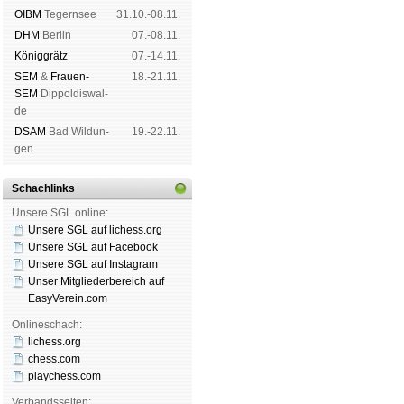
OIBM
Tegern­see
31.10.-08.11.
DHM
Ber­lin
07.-08.11.
König­grätz
07.-14.11.
SEM
&
Frauen-
18.-21.11.
SEM
Dip­pol­dis­wal­
de
DSAM
Bad Wil­dun­
19.-22.11.
gen
Schachlinks
Unsere SGL online:
Unsere SGL auf li­chess.org
Unsere SGL auf Face­book
Unsere SGL auf Insta­gram
Unser Mitgliederbereich auf
EasyVerein.com
Onlineschach:
lichess.org
chess.com
playchess.com
Verbandsseiten: