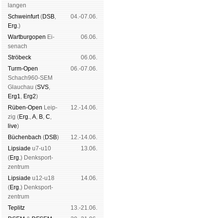
Mitgliedschaft
|
Vereinsheim
lan­gen
schluss
|
Daten­schutz­er­klä­r
Schwein­furt
(
DSB
,
04.-07.06.
Erg.
)
Wart­burg­open
Ei­
06.06.
se­nach
Strö­beck
06.06.
Turm-Open
06.-07.06.
Schach960-SEM
Glau­chau (
SVS
,
Erg1
,
Erg2
)
Rüben-Open
Leip­
12.-14.06.
zig (
Erg.
,
A
,
B
,
C
,
live
)
Büchen­bach
(
DSB
)
12.-14.06.
Lipsiade
u7-u10
13.06.
(
Erg.
) Denk­sport­
zen­trum
Lipsiade
u12-u18
14.06.
(
Erg.
) Denk­sport­
zen­trum
Tep­litz
13.-21.06.