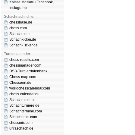
Kaissa Moskau
(
Face­book
,
Insta­gram
)
Schachnachrichten:
chessbase.de
chess.com
Schach.com
Schachkicker.de
Schach-Ticker.de
Turnierkalender:
chess-results.com
chessmanager.com
DSB-Turnierdatenbank
Chess-map.com
Chessport.de
worldchesscalendar.com
chess-calendar.eu
Schachinter.net
Schachturniere.de
Schachtermine.com
Schachlinks.com
chessmix.com
ultraschach.de