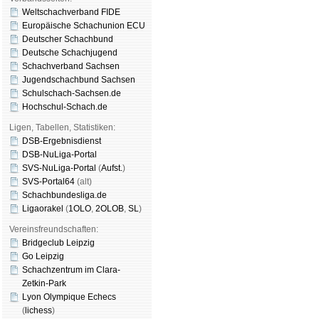
Weltschachverband FIDE
Europäische Schachunion ECU
Deutscher Schachbund
Deutsche Schachjugend
Schachverband Sachsen
Jugendschachbund Sachsen
Schulschach-Sachsen.de
Hochschul-Schach.de
Ligen, Tabellen, Statistiken:
DSB-Ergebnisdienst
DSB-NuLiga-Portal
SVS-NuLiga-Portal
(
Aufst.
)
SVS-Portal64
(alt)
Schachbundesliga.de
Ligaorakel
(
1OLO
,
2OLOB
,
SL
)
Vereinsfreundschaften:
Bridgeclub Leipzig
Go Leipzig
Schachzentrum im Clara-
Zetkin-Park
Lyon Olympique Echecs
(
lichess
)