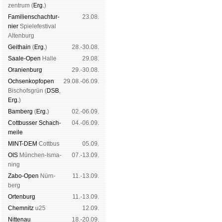
zen­trum (
Erg.
)
Familien­schach­tur­
23.08.
nier
Spiele­fes­ti­val
Al­ten­burg
Geit­hain
(
Erg.
)
28.-30.08.
Saale-Open
Halle
29.08.
Oranien­burg
29.-30.08.
Och­sen­kopf­open
29.08.-06.09.
Bischofs­grün (
DSB
,
Erg.
)
Bam­berg
(
Erg.
)
02.-06.09.
Cott­busser Schach­
04.-06.09.
meile
MINT-DEM
Cott­bus
05.09.
OIS
Mün­chen-Is­ma­
07.-13.09.
ning
Zabo-Open
Nürn­
11.-13.09.
berg
Orten­burg
11.-13.09.
Chem­nitz
u25
12.09.
Nitte­nau
18.-20.09.