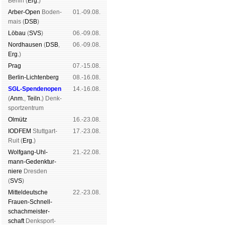
Ber­lin (
Erg.
)
Arber-Open
Boden­
01.-09.08.
mais (
DSB
)
Lö­bau
(
SVS
)
06.-09.08.
Nord­hau­sen
(
DSB
,
06.-09.08.
Erg.
)
Prag
07.-15.08.
Berlin-Lich­ten­berg
08.-16.08.
SGL-Spenden­open
14.-16.08.
(
Anm.
,
Teiln.
) Denk­
sport­zen­trum
Ol­mütz
16.-23.08.
IODFEM
Stutt­gart-
17.-23.08.
Ruit (
Erg.
)
Wolf­gang-Uhl­
21.-22.08.
mann-Ge­denk­tur­
niere
Dres­den
(
SVS
)
Mit­tel­deu­tsche
22.-23.08.
Frauen-Schnell­
schach­meis­ter­
schaft
Denk­sport­