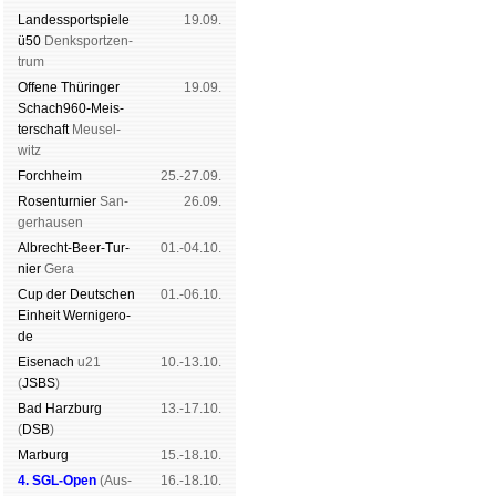
Landes­sport­spiele
19.09.
ü50
Denk­sport­zen­
trum
Offene Thü­rin­ger
19.09.
Schach960-Meis­
ter­schaft
Meu­sel­
witz
Forch­heim
25.-27.09.
Rosen­tur­nier
San­
26.09.
ger­hau­sen
Albrecht-Beer-Tur­
01.-04.10.
nier
Ge­ra
Cup der Deut­schen
01.-06.10.
Ein­heit
Wer­ni­ge­ro­
de
Eise­nach
u21
10.-13.10.
(
JSBS
)
Bad Harz­burg
13.-17.10.
(
DSB
)
Mar­burg
15.-18.10.
4. SGL-Open
(
Aus­
16.-18.10.