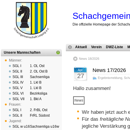
Schachgemeins
Die offizielle Homepage der Schach
Aktuell
Verein
DWZ-Liste
M
Unsere Mannschaften
News 18/2026
Männer:
SGL I
1. OL Ost
News 17/2026
Apr.
SGL II
2. OL Ost B
27
SGL III
Sachsenliga
Ergebnismeldung
,
Sch
SGL IV
1. Lkl B
Hallo zusammen!
SGL V
1. Lkl B
SGL VI
Bezirksliga
SGL VII
1. Bkl A
News
Frauen:
SGL I
2. FrBL Ost
Wir haben jetzt auch 
SGL II
FrRL Südost
Für das
freitägliche 
Jugend:
jegliche Verstärkung 
SGL w u16
Sachsenliga u16w