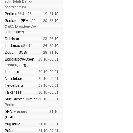
schr. folgt
) Denk­
sport­zen­trum
Ber­lin
u25 & ü25
19.-21.10.
Senioren-SEM
ü50
20.-28.10.
& ü65 Dres­den-Co­
schütz (
live
)
Dei­zi­sau
23.-26.10.
Lin­de­nau
u8-u14
24.-25.10.
Dö­beln
(
SVS
)
28.-31.10.
Bogoljubow-Open
28.10.-01.11.
Frei­burg (
Erg.
)
Il­me­nau
)
29.10.-01.11.
Mag­de­burg
29.10.-01.11.
Hei­del­berg
29.10.-01.11.
Fal­ken­see
30.10.-01.11.
Kurt-Rich­ter-Tur­nier
30.10.-01.11.
Ber­lin
SHM
Frei­berg
31.10.
(
DSB
)
Augs­burg
31.10.-03.11.
Brünn
31.10.-07.11.