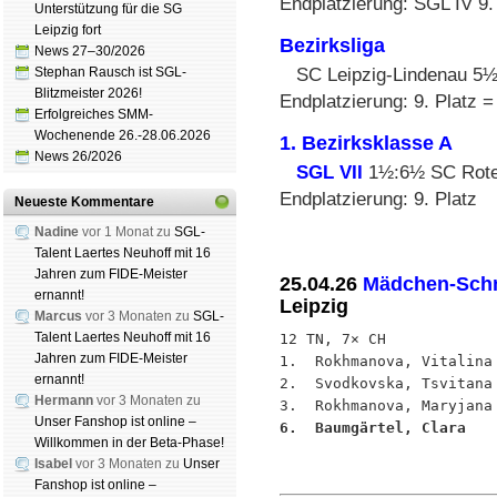
Endplatzierung: SGL IV 9.
Unterstützung für die SG
Leipzig fort
Bezirksliga
News 27–30/2026
Stephan Rausch ist SGL-
SC Leipzig-Lindenau 5
Blitzmeister 2026!
Endplatzierung: 9. Platz =
Erfolgreiches SMM-
Wochenende 26.-28.06.2026
1. Bezirksklasse A
News 26/2026
SGL VII
1½:6½ SC Rote 
Endplatzierung: 9. Platz
Neueste Kommentare
Nadine
vor 1 Monat zu
SGL-
Talent Laertes Neuhoff mit 16
Jahren zum FIDE-Meister
25.04.26
Mädchen-Schn
ernannt!
Leipzig
Marcus
vor 3 Monaten zu
SGL-
Talent Laertes Neuhoff mit 16
12 TN, 7× CH

Jahren zum FIDE-Meister
1.  Rokhmanova, Vitalina
ernannt!
2.  Svodkovska, Tsvitana
Hermann
vor 3 Monaten zu
Unser Fanshop ist online –
6.  Baumgärtel, Clara   
Willkommen in der Beta-Phase!
Isabel
vor 3 Monaten zu
Unser
Fanshop ist online –