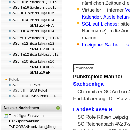
SGL I u16
Sachsenliga u16
nämlichen Zeitpunkt e
SGL II u16
Sachsenliga u16
Virtueller + interner
V
SGL III u16
Bezirksliga u16
Kalender
,
Ausleihefun
SGL I u14
Bezirksliga u14
SGL auf Lichess
; bit
SMM u14 VR A
Nachname) in die Anme
SGL II u14
Bezirksliga u14
manuell
SGL w u12
Sachsenliga u12w
SGL I u12
Bezirksliga u12
In eigener Sache … s.
SMM u12 VR B
SGL II u12
Bezirksklasse u12
SGL I u10
Bezirksliga u10
SMM u10 VR A
Realschach
SMM u10 ER
Punktspiele Männer
Pokal:
Sachsenliga
SGL I
DPMM
SGL I
,
II
SVS-Pokal
Chemnitzer SC Aufbau
SGL I
u14
JSBS-Pokal
u14
Endplatzierung: 10. Platz 
Neueste Nachrichten
Landesklasse B
Tatkräftiger Einsatz im
SC Rote Rüben Leipzig 
Denksportzentrum:
SC Reichenbach 4½:3
TARGOBANK setzt langjährige