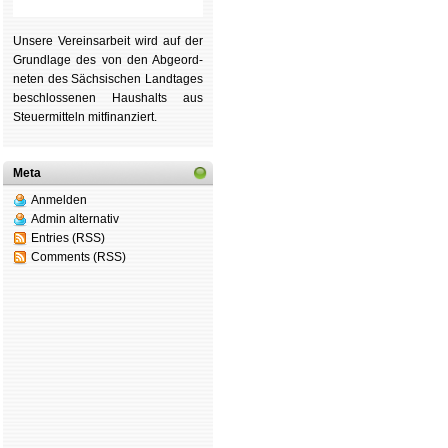
Unsere Ver­eins­ar­beit wird auf der
Grund­lage des von den Ab­ge­ord­
ne­ten des Säch­si­schen Land­tages
be­schlos­se­nen Haus­halts aus
Steu­er­mitteln mit­fi­nan­ziert.
Meta
Anmelden
Admin alternativ
Entries (RSS)
Comments (RSS)