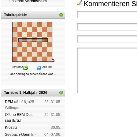
un­se­rem
Ver­eins­heim
Kommentieren Si
Taktikquickie
Turniere 1. Halbjahr 2026
DEM
u8-u18, u25
23.-31.05.
Wil­lin­gen
Offene BEM Des­
29.-31.05.
sau
(
Erg.
)
Kros­titz
30.05.
Schachgemeinschaft Leipzig
See­bach-Open
Er­
04.-07.06.