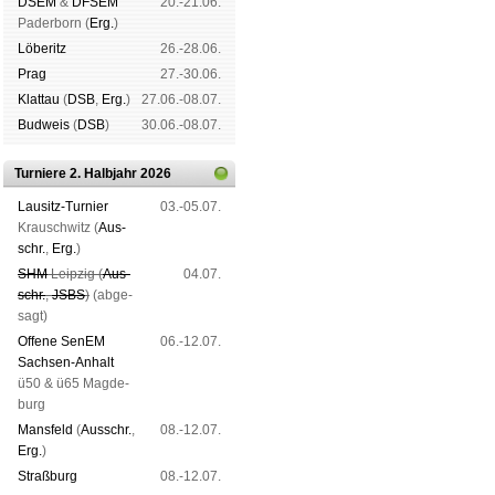
DSEM
&
DFSEM
20.-21.06.
Pader­born (
Erg.
)
Lö­be­ritz
26.-28.06.
Prag
27.-30.06.
Klat­tau
(
DSB
,
Erg.
)
27.06.-08.07.
Bud­weis
(
DSB
)
30.06.-08.07.
Turniere 2. Halbjahr 2026
Lau­sitz-Tur­nier
03.-05.07.
Krausch­witz (
Aus­
schr.
,
Erg.
)
SHM
Leip­zig (
Aus­
04.07.
schr.
,
JSBS
)
(ab­ge­
sagt)
Offene SenEM
06.-12.07.
Sach­sen-An­halt
ü50 & ü65 Mag­de­
burg
Mans­feld
(
Aus­schr.
,
08.-12.07.
Erg.
)
Straß­burg
08.-12.07.