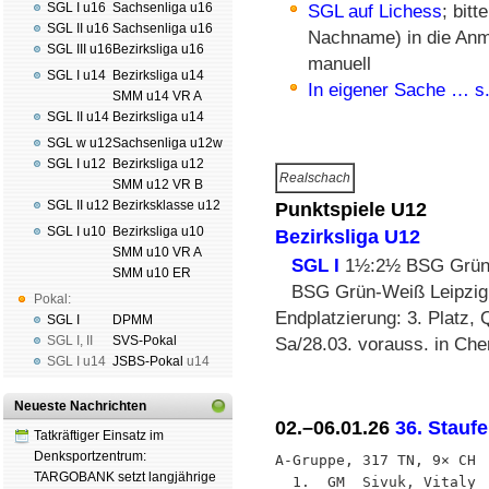
SGL I u16
Sachsenliga u16
SGL auf Lichess
; bit
SGL II u16
Sachsenliga u16
Nachname) in die Anme
SGL III u16
Bezirksliga u16
manuell
SGL I u14
Bezirksliga u14
In eigener Sache … s.
SMM u14 VR A
SGL II u14
Bezirksliga u14
SGL w u12
Sachsenliga u12w
SGL I u12
Bezirksliga u12
Realschach
SMM u12 VR B
SGL II u12
Bezirksklasse u12
Punktspiele U12
SGL I u10
Bezirksliga u10
Bezirksliga U12
SMM u10 VR A
SGL I
1½:2½ BSG Grün-
SMM u10 ER
BSG Grün-Weiß Leipzig 
Pokal:
Endplatzierung: 3. Platz,
SGL I
DPMM
SGL I
,
II
SVS-Pokal
Sa/28.03. vorauss. in Che
SGL I
u14
JSBS-Pokal
u14
Neueste Nachrichten
02.–06.01.26
36. Stauf
Tatkräftiger Einsatz im
Denksportzentrum:
A-Gruppe, 317 TN, 9× CH

TARGOBANK setzt langjährige
  1.  GM  Sivuk, Vitaly 