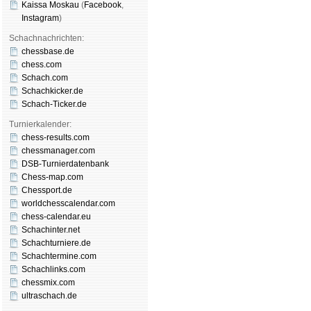
Kaissa Moskau
(
Face­book
,
Insta­gram
)
Schachnachrichten:
chessbase.de
chess.com
Schach.com
Schachkicker.de
Schach-Ticker.de
Turnierkalender:
chess-results.com
chessmanager.com
DSB-Turnierdatenbank
Chess-map.com
Chessport.de
worldchesscalendar.com
chess-calendar.eu
Schachinter.net
Schachturniere.de
Schachtermine.com
Schachlinks.com
chessmix.com
ultraschach.de