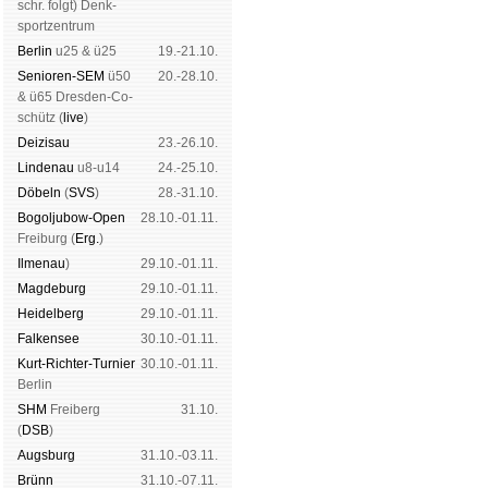
schr. folgt
) Denk­
sport­zen­trum
Ber­lin
u25 & ü25
19.-21.10.
Senioren-SEM
ü50
20.-28.10.
& ü65 Dres­den-Co­
schütz (
live
)
Dei­zi­sau
23.-26.10.
Lin­de­nau
u8-u14
24.-25.10.
Dö­beln
(
SVS
)
28.-31.10.
Bogoljubow-Open
28.10.-01.11.
Frei­burg (
Erg.
)
Il­me­nau
)
29.10.-01.11.
Mag­de­burg
29.10.-01.11.
Hei­del­berg
29.10.-01.11.
Fal­ken­see
30.10.-01.11.
Kurt-Rich­ter-Tur­nier
30.10.-01.11.
Ber­lin
SHM
Frei­berg
31.10.
(
DSB
)
Augs­burg
31.10.-03.11.
Brünn
31.10.-07.11.