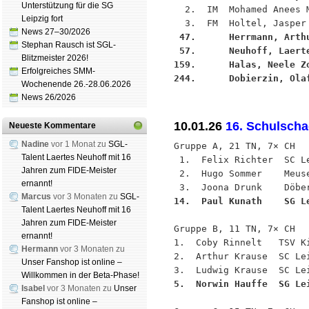
Unterstützung für die SG
  2.  IM  Mohamed Anees 
Leipzig fort
News 27–30/2026
 47.      Herrmann, Arth
Stephan Rausch ist SGL-
 57.      Neuhoff, Laert
Blitzmeister 2026!
159.      Halas, Neele Z
Erfolgreiches SMM-
244.      Dobierzin, Ola
Wochenende 26.-28.06.2026
News 26/2026
10.01.26
16. Schulsch
Neueste Kommentare
Nadine
vor 1 Monat zu
SGL-
Gruppe A, 21 TN, 7× CH

Talent Laertes Neuhoff mit 16
 1.  Felix Richter  SC Le
Jahren zum FIDE-Meister
 2.  Hugo Sommer    Meuse
ernannt!
Marcus
vor 3 Monaten zu
SGL-
14.  Paul Kunath    SG L
Talent Laertes Neuhoff mit 16
Jahren zum FIDE-Meister
Gruppe B, 11 TN, 7× CH

ernannt!
1.  Coby Rinnelt   TSV Ki
Hermann
vor 3 Monaten zu
2.  Arthur Krause  SC Lei
Unser Fanshop ist online –
Willkommen in der Beta-Phase!
5.  Norwin Hauffe  SG Le
Isabel
vor 3 Monaten zu
Unser
Fanshop ist online –