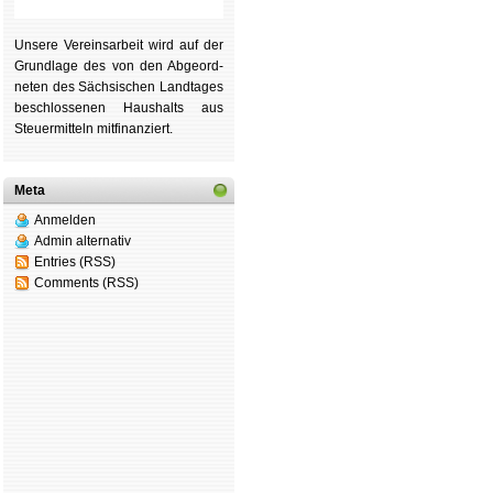
Unsere Ver­eins­ar­beit wird auf der
Grund­lage des von den Ab­ge­ord­
ne­ten des Säch­si­schen Land­tages
be­schlos­se­nen Haus­halts aus
Steu­er­mitteln mit­fi­nan­ziert.
Meta
Anmelden
Admin alternativ
Entries (RSS)
Comments (RSS)