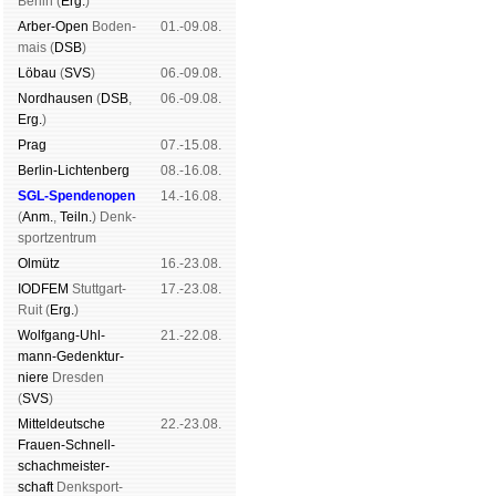
Ber­lin (
Erg.
)
Arber-Open
Boden­
01.-09.08.
mais (
DSB
)
Lö­bau
(
SVS
)
06.-09.08.
Nord­hau­sen
(
DSB
,
06.-09.08.
Erg.
)
Prag
07.-15.08.
Berlin-Lich­ten­berg
08.-16.08.
SGL-Spenden­open
14.-16.08.
(
Anm.
,
Teiln.
) Denk­
sport­zen­trum
Ol­mütz
16.-23.08.
IODFEM
Stutt­gart-
17.-23.08.
Ruit (
Erg.
)
Wolf­gang-Uhl­
21.-22.08.
mann-Ge­denk­tur­
niere
Dres­den
(
SVS
)
Mit­tel­deu­tsche
22.-23.08.
Frauen-Schnell­
schach­meis­ter­
schaft
Denk­sport­