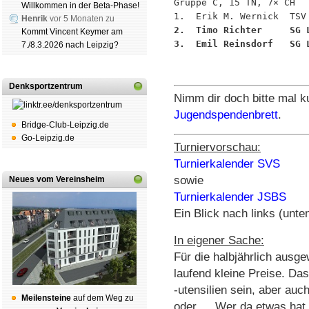
Gruppe C, 15 TN, 7× CH

Willkommen in der Beta-Phase!
Henrik
vor 5 Monaten zu
2.  Timo Richter     SG 
Kommt Vincent Keymer am
3.  Emil Reinsdorf   SG 
7./8.3.2026 nach Leipzig?
Denksportzentrum
Nimm dir doch bitte mal k
Jugendspendenbrett
.
Bridge-Club-Leipzig.de
Go-Leipzig.de
Turniervorschau:
Turnierkalender SVS
sowie
Neues vom Vereinsheim
Turnierkalender JSBS
Ein Blick nach links (unten
In eigener Sache:
Für die halbjährlich ausg
laufend kleine Preise. D
-utensilien sein, aber auc
Mei­len­stei­ne
auf dem Weg zu
oder … Wer da etwas hat, 