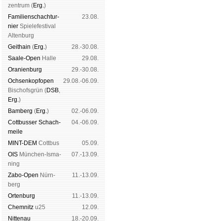
zen­trum (
Erg.
)
Familien­schach­tur­
23.08.
nier
Spiele­fes­ti­val
Al­ten­burg
Geit­hain
(
Erg.
)
28.-30.08.
Saale-Open
Halle
29.08.
Oranien­burg
29.-30.08.
Och­sen­kopf­open
29.08.-06.09.
Bischofs­grün (
DSB
,
Erg.
)
Bam­berg
(
Erg.
)
02.-06.09.
Cott­busser Schach­
04.-06.09.
meile
MINT-DEM
Cott­bus
05.09.
OIS
Mün­chen-Is­ma­
07.-13.09.
ning
Zabo-Open
Nürn­
11.-13.09.
berg
Orten­burg
11.-13.09.
Chem­nitz
u25
12.09.
Nitte­nau
18.-20.09.