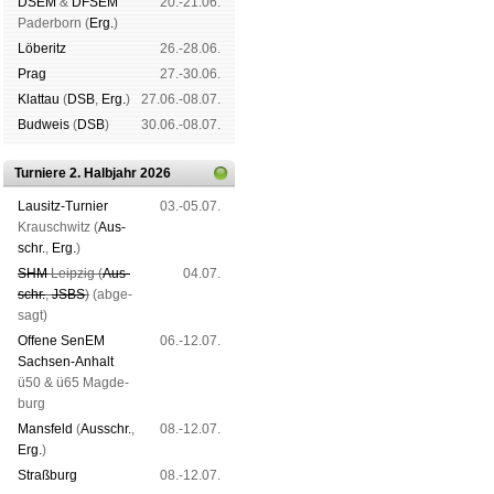
DSEM
&
DFSEM
20.-21.06.
Pader­born (
Erg.
)
Lö­be­ritz
26.-28.06.
Prag
27.-30.06.
Klat­tau
(
DSB
,
Erg.
)
27.06.-08.07.
Bud­weis
(
DSB
)
30.06.-08.07.
Turniere 2. Halbjahr 2026
Lau­sitz-Tur­nier
03.-05.07.
Krausch­witz (
Aus­
schr.
,
Erg.
)
SHM
Leip­zig (
Aus­
04.07.
schr.
,
JSBS
)
(ab­ge­
sagt)
Offene SenEM
06.-12.07.
Sach­sen-An­halt
ü50 & ü65 Mag­de­
burg
Mans­feld
(
Aus­schr.
,
08.-12.07.
Erg.
)
Straß­burg
08.-12.07.