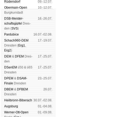
Rüders­dorf
09.-12.07.
Ober­main-Open
10.-12.07.
Burg­kun­stadt
DSB-Meister­
16.-26.07.
schafts­gipfel
Dres­
den (
SVS
)
Pardu­bice
16.07.-02.08.
Schach960-DEM
17.-19.07.
Dres­den (
Erg1
,
Erg2
)
DEM
&
DFEM
Dres­
17.-25.07.
den
DSenEM
ü50 & ü65
17.-25.07.
Dres­den
DPEM
&
DSAM-
23.-25.07.
Finale
Dres­den
DBEM
&
DFBEM
26.07.
Dres­den
Heil­bronn-Bi­ber­ach
30.07.-02.08.
Augs­burg
01.-04.08.
Werner-Ott-Open
01.-09.08.