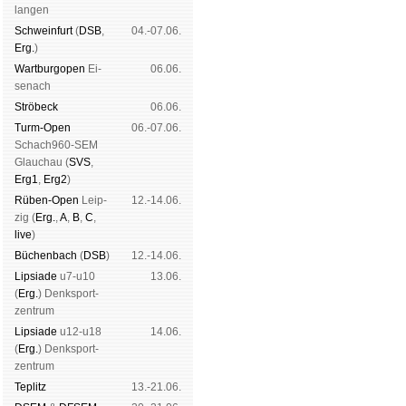
lan­gen
Schwein­furt
(
DSB
,
04.-07.06.
Erg.
)
Wart­burg­open
Ei­
06.06.
se­nach
Strö­beck
06.06.
Schachgemeinschaft Leipzig
Mitgliedschaft
|
Vereinsheim
Turm-Open
06.-07.06.
Schach960-SEM
schluss
|
Daten­schutz­er­klä­r
Glau­chau (
SVS
,
Erg1
,
Erg2
)
Rüben-Open
Leip­
12.-14.06.
zig (
Erg.
,
A
,
B
,
C
,
live
)
Büchen­bach
(
DSB
)
12.-14.06.
Lipsiade
u7-u10
13.06.
(
Erg.
) Denk­sport­
zen­trum
Lipsiade
u12-u18
14.06.
(
Erg.
) Denk­sport­
zen­trum
Tep­litz
13.-21.06.