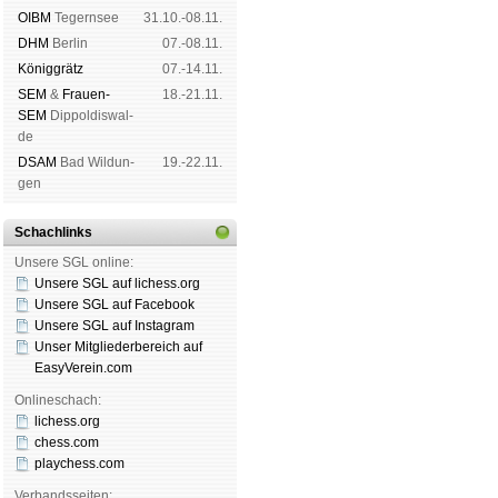
OIBM
Tegern­see
31.10.-08.11.
DHM
Ber­lin
07.-08.11.
König­grätz
07.-14.11.
SEM
&
Frauen-
18.-21.11.
SEM
Dip­pol­dis­wal­
de
DSAM
Bad Wil­dun­
19.-22.11.
gen
Schachlinks
Unsere SGL online:
Unsere SGL auf li­chess.org
Unsere SGL auf Face­book
Unsere SGL auf Insta­gram
Unser Mitgliederbereich auf
EasyVerein.com
Onlineschach:
lichess.org
chess.com
playchess.com
Verbandsseiten: