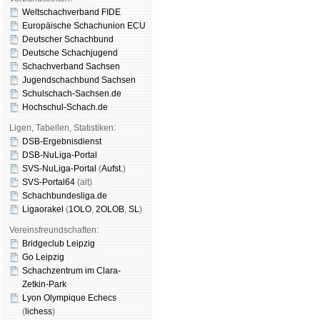
Weltschachverband FIDE
Europäische Schachunion ECU
Deutscher Schachbund
Deutsche Schachjugend
Schachverband Sachsen
Jugendschachbund Sachsen
Schulschach-Sachsen.de
Hochschul-Schach.de
Ligen, Tabellen, Statistiken:
DSB-Ergebnisdienst
DSB-NuLiga-Portal
SVS-NuLiga-Portal
(
Aufst.
)
SVS-Portal64
(alt)
Schachbundesliga.de
Ligaorakel
(
1OLO
,
2OLOB
,
SL
)
Vereinsfreundschaften:
Bridgeclub Leipzig
Go Leipzig
Schachzentrum im Clara-
Zetkin-Park
Lyon Olympique Echecs
(
lichess
)