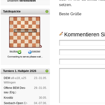
un­se­rem
Ver­eins­heim
setzen.
Taktikquickie
Beste Grüße
Kommentieren Si
Turniere 1. Halbjahr 2026
DEM
u8-u18, u25
23.-31.05.
Wil­lin­gen
Offene BEM Des­
29.-31.05.
sau
(
Erg.
)
Kros­titz
30.05.
See­bach-Open
Er­
04.-07.06.