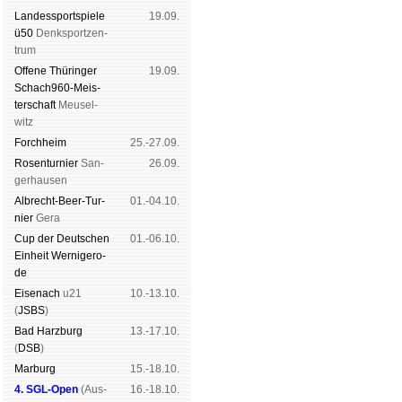
Landes­sport­spiele
19.09.
ü50
Denk­sport­zen­
trum
Offene Thü­rin­ger
19.09.
Schach960-Meis­
ter­schaft
Meu­sel­
witz
Forch­heim
25.-27.09.
Rosen­tur­nier
San­
26.09.
ger­hau­sen
Albrecht-Beer-Tur­
01.-04.10.
nier
Ge­ra
Cup der Deut­schen
01.-06.10.
Ein­heit
Wer­ni­ge­ro­
de
Eise­nach
u21
10.-13.10.
(
JSBS
)
Bad Harz­burg
13.-17.10.
(
DSB
)
Mar­burg
15.-18.10.
4. SGL-Open
(
Aus­
16.-18.10.