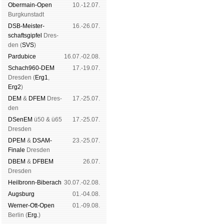
Ober­main-Open
10.-12.07.
Burg­kun­stadt
DSB-Meister­
16.-26.07.
schafts­gipfel
Dres­
den (
SVS
)
Pardu­bice
16.07.-02.08.
Schach960-DEM
17.-19.07.
Dres­den (
Erg1
,
Erg2
)
DEM
&
DFEM
Dres­
17.-25.07.
den
DSenEM
ü50 & ü65
17.-25.07.
Dres­den
DPEM
&
DSAM-
23.-25.07.
Finale
Dres­den
DBEM
&
DFBEM
26.07.
Dres­den
Heil­bronn-Bi­ber­ach
30.07.-02.08.
Augs­burg
01.-04.08.
Werner-Ott-Open
01.-09.08.
Ber­lin (
Erg.
)