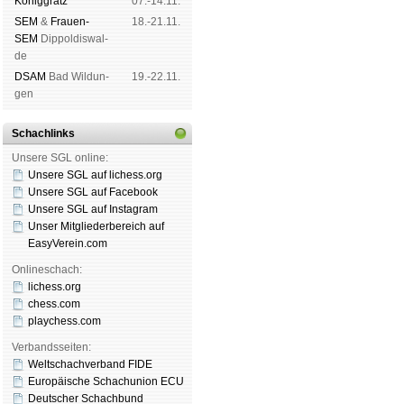
König­grätz
07.-14.11.
SEM
&
Frauen-
18.-21.11.
SEM
Dip­pol­dis­wal­
de
DSAM
Bad Wil­dun­
19.-22.11.
gen
Schachlinks
Unsere SGL online:
Unsere SGL auf li­chess.org
Unsere SGL auf Face­book
Unsere SGL auf Insta­gram
Unser Mitgliederbereich auf
EasyVerein.com
Onlineschach:
lichess.org
chess.com
playchess.com
Verbandsseiten:
Weltschachverband FIDE
Europäische Schachunion ECU
Deutscher Schachbund