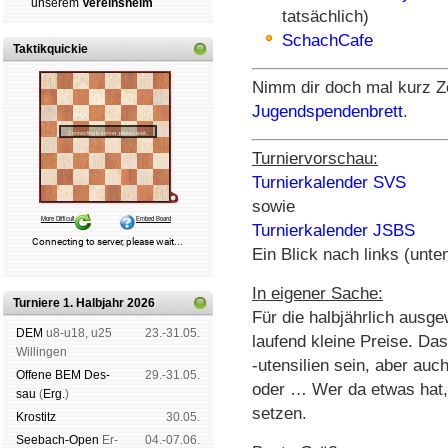
un­se­rem
Ver­eins­heim
tatsächlich)
SchachCafe
Taktikquickie
Nimm dir doch mal kurz Ze
Jugendspendenbrett
.
Turniervorschau:
Turnierkalender SVS
sowie
Turnierkalender JSBS
Ein Blick nach links (unten
In eigener Sache:
Turniere 1. Halbjahr 2026
Für die halbjährlich ausg
DEM
u8-u18, u25
23.-31.05.
laufend kleine Preise. D
Wil­lin­gen
-utensilien sein, aber auc
Offene BEM Des­
29.-31.05.
oder … Wer da etwas hat, 
sau
(
Erg.
)
setzen.
Kros­titz
30.05.
See­bach-Open
Er­
04.-07.06.