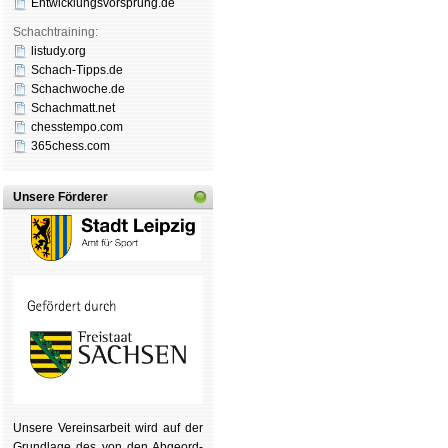
Entwicklungsvorsprung.de
Schachtraining:
listudy.org
Schach-Tipps.de
Schachwoche.de
Schachmatt.net
chesstempo.com
365chess.com
Unsere Förderer
Unsere Ver­eins­ar­beit wird auf der
Grund­lage des von den Ab­ge­ord­