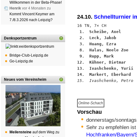
Willkommen in der Beta-Phase!
Henrik
vor 4 Monaten zu
Kommt Vincent Keymer am
24.10.
Schnellturnier 
7./8.3.2026 nach Leipzig?
 1.  Scheibe, Axel      
 2.  Leck, Jakob        
Denksportzentrum
 3.  Huang, Ezra        
 8.  Halas, Neele Zoe   
Bridge-Club-Leipzig.de
 9.  Rupp, Mark         
Go-Leipzig.de
12.  Kühner, Dietmar    
13.  Ivashchenko, Yurii 
14.  Markert, Eberhard  
Neues vom Vereinsheim
15.  Ivashchenko, Petro 
Online-Schach
Vorschau
donnerstags/sonntags
Sehr zu empfehlen ist
Mei­len­stei­ne
auf dem Weg zu
Hochfranken/Bayern/