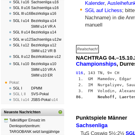
SGL I u16
Sachsenliga u16
Kalender
,
Ausleihefun
SGL II u16
Sachsenliga u16
SGL auf Lichess
; bit
SGL III u16
Bezirksliga u16
Nachname) in die Anme
SGL I u14
Bezirksliga u14
manuell
SMM u14 VR A
SGL II u14
Bezirksliga u14
SGL w u12
Sachsenliga u12w
SGL I u12
Bezirksliga u12
Realschach!
SMM u12 VR B
SGL II u12
Bezirksklasse u12
NACHTRAG 04.–15.10
Championships
, Durre
SGL I u10
Bezirksliga u10
SMM u10 VR A
U16
, 143 TN, 9× CH

SMM u10 ER
 1.  GM  Mamedov, Edgar  
Pokal:
 2.  IM  Nurgaliyev, Saua
SGL I
DPMM
SGL I
,
II
SVS-Pokal
86.      Neuhoff, Laerte
SGL I
u14
JSBS-Pokal
u14
Neueste Nachrichten
Punktspiele Männer
Tatkräftiger Einsatz im
Sachsenliga
Denksportzentrum:
TARGOBANK setzt langjährige
TuS Coswig 5½:2½
SGL 