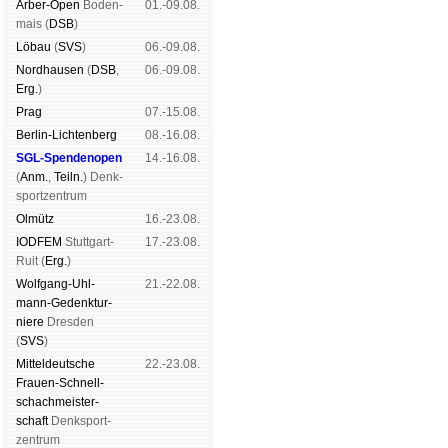
Arber-Open
Boden­
01.-09.08.
mais (
DSB
)
Lö­bau
(
SVS
)
06.-09.08.
Nord­hau­sen
(
DSB
,
06.-09.08.
Erg.
)
Prag
07.-15.08.
Berlin-Lich­ten­berg
08.-16.08.
SGL-Spenden­open
14.-16.08.
(
Anm.
,
Teiln.
) Denk­
sport­zen­trum
Ol­mütz
16.-23.08.
IODFEM
Stutt­gart-
17.-23.08.
Ruit (
Erg.
)
Wolf­gang-Uhl­
21.-22.08.
mann-Ge­denk­tur­
niere
Dres­den
(
SVS
)
Mit­tel­deu­tsche
22.-23.08.
Frauen-Schnell­
schach­meis­ter­
schaft
Denk­sport­
zen­trum