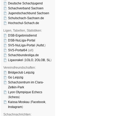
Deutsche Schachjugend
Schachverband Sachsen
Jugendschachbund Sachsen
Schulschach-Sachsen.de
Hochschul-Schach.de
Ligen, Tabellen, Statistiken:
DSB-Ergebnisdienst
DSB-NuLiga-Portal
SVS-NuLiga-Portal
(
Aufst.
)
SVS-Portal64
(alt)
Schachbundesliga.de
Ligaorakel
(
1OLO
,
2OLOB
,
SL
)
Vereinsfreundschaften:
Bridgeclub Leipzig
Go Leipzig
Schachzentrum im Clara-
Zetkin-Park
Lyon Olympique Echecs
(
lichess
)
Kaissa Moskau
(
Face­book
,
Insta­gram
)
Schachnachrichten: