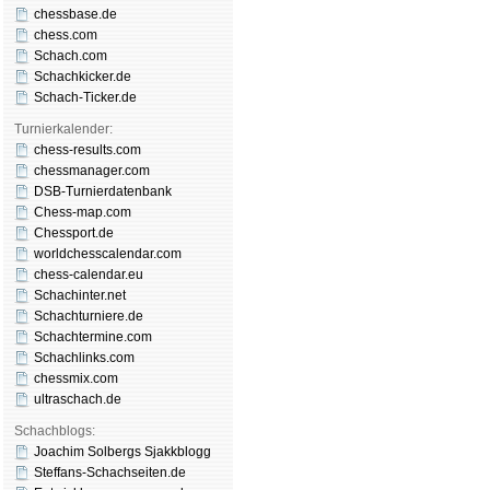
chessbase.de
chess.com
Schach.com
Schachkicker.de
Schach-Ticker.de
Turnierkalender:
chess-results.com
chessmanager.com
DSB-Turnierdatenbank
Chess-map.com
Chessport.de
worldchesscalendar.com
chess-calendar.eu
Schachinter.net
Schachturniere.de
Schachtermine.com
Schachlinks.com
chessmix.com
ultraschach.de
Schachblogs:
Joachim Solbergs Sjakkblogg
Steffans-Schachseiten.de