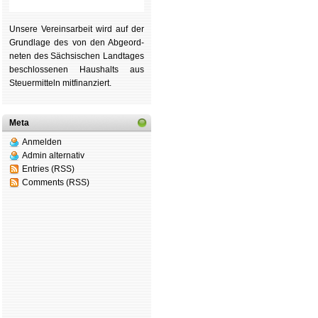
Unsere Ver­eins­ar­beit wird auf der
Grund­lage des von den Ab­ge­ord­
ne­ten des Säch­si­schen Land­tages
be­schlos­se­nen Haus­halts aus
Steu­er­mitteln mit­fi­nan­ziert.
Meta
Anmelden
Admin alternativ
Entries (RSS)
Comments (RSS)