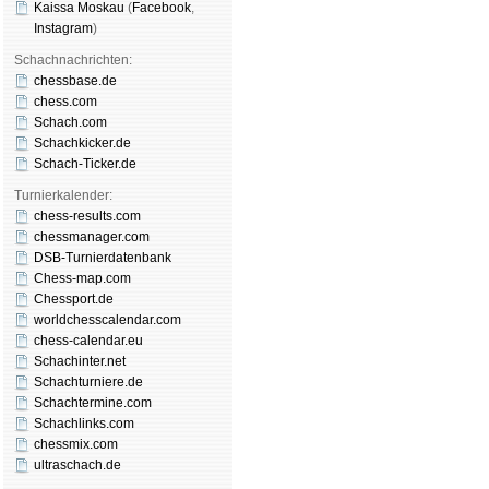
Kaissa Moskau
(
Face­book
,
Insta­gram
)
Schachnachrichten:
chessbase.de
chess.com
Schach.com
Schachkicker.de
Schach-Ticker.de
Turnierkalender:
chess-results.com
chessmanager.com
DSB-Turnierdatenbank
Chess-map.com
Chessport.de
worldchesscalendar.com
chess-calendar.eu
Schachinter.net
Schachturniere.de
Schachtermine.com
Schachlinks.com
chessmix.com
ultraschach.de