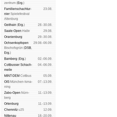
zen­trum (
Erg.
)
Familien­schach­tur­
23.08.
nier
Spiele­fes­ti­val
Al­ten­burg
Geit­hain
(
Erg.
)
28.-30.08.
Saale-Open
Halle
29.08.
Oranien­burg
29.-30.08.
Och­sen­kopf­open
29.08.-06.09.
Bischofs­grün (
DSB
,
Erg.
)
Bam­berg
(
Erg.
)
02.-06.09.
Cott­busser Schach­
04.-06.09.
meile
MINT-DEM
Cott­bus
05.09.
OIS
Mün­chen-Is­ma­
07.-13.09.
ning
Zabo-Open
Nürn­
11.-13.09.
berg
Orten­burg
11.-13.09.
Chem­nitz
u25
12.09.
Nitte­nau
18.-20.09.