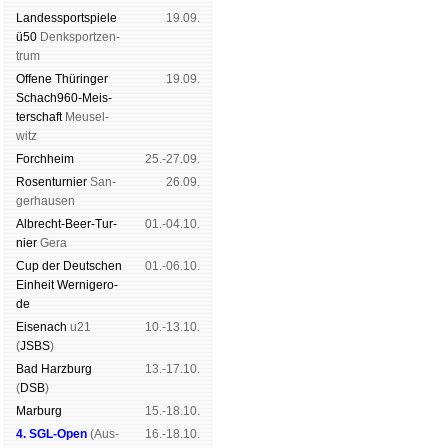
Landes­sport­spiele
19.09.
ü50
Denk­sport­zen­
trum
Offene Thü­rin­ger
19.09.
Schach960-Meis­
ter­schaft
Meu­sel­
witz
Forch­heim
25.-27.09.
Rosen­tur­nier
San­
26.09.
ger­hau­sen
Albrecht-Beer-Tur­
01.-04.10.
nier
Ge­ra
Cup der Deut­schen
01.-06.10.
Ein­heit
Wer­ni­ge­ro­
de
Eise­nach
u21
10.-13.10.
(
JSBS
)
Bad Harz­burg
13.-17.10.
(
DSB
)
Mar­burg
15.-18.10.
4. SGL-Open
(
Aus­
16.-18.10.