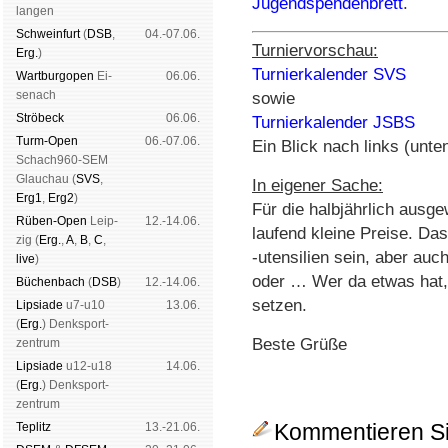
Jugendspendenbrett
.
lan­gen
Schwein­furt
(
DSB
,
04.-07.06.
Turniervorschau:
Erg.
)
Turnierkalender SVS
Wart­burg­open
Ei­
06.06.
se­nach
sowie
Strö­beck
06.06.
Turnierkalender JSBS
Turm-Open
06.-07.06.
Ein Blick nach links (unten
Schach960-SEM
Glau­chau (
SVS
,
In eigener Sache:
Erg1
,
Erg2
)
Für die halbjährlich ausg
Rüben-Open
Leip­
12.-14.06.
laufend kleine Preise. D
zig (
Erg.
,
A
,
B
,
C
,
-utensilien sein, aber auc
live
)
oder … Wer da etwas hat, 
Büchen­bach
(
DSB
)
12.-14.06.
setzen.
Lipsiade
u7-u10
13.06.
(
Erg.
) Denk­sport­
Beste Grüße
zen­trum
Lipsiade
u12-u18
14.06.
(
Erg.
) Denk­sport­
zen­trum
Kommentieren Si
Tep­litz
13.-21.06.