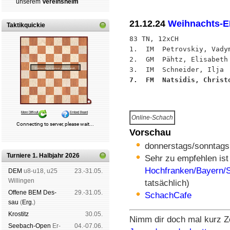
un­se­rem
Ver­eins­heim
21.12.24
Weihnachts-EL
Taktikquickie
83 TN, 12xCH

1.  IM  Petrovskiy, Vady
2.  GM  Pähtz, Elisabeth
7.  FM  Natsidis, Christ
Online-Schach
Vorschau
donnerstags/sonntags
Turniere 1. Halbjahr 2026
Sehr zu empfehlen ist
Hochfranken/Bayern/
DEM
u8-u18, u25
23.-31.05.
Wil­lin­gen
tatsächlich)
Offene BEM Des­
29.-31.05.
SchachCafe
sau
(
Erg.
)
Kros­titz
30.05.
Nimm dir doch mal kurz Ze
See­bach-Open
Er­
04.-07.06.