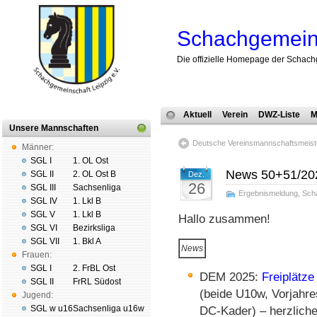
Schachgemeins
Die offizielle Homepage der Schach
Aktuell
Verein
DWZ-Liste
M
Unsere Mannschaften
Deutsche Vereins­mann­schafts­meis­
Männer:
SGL I
1. OL Ost
News 50+51/20
SGL II
2. OL Ost B
Dez.
26
SGL III
Sachsenliga
Ergebnismeldung
,
Sch
SGL IV
1. Lkl B
SGL V
1. Lkl B
Hallo zusammen!
SGL VI
Bezirksliga
SGL VII
1. Bkl A
News
Frauen:
SGL I
2. FrBL Ost
DEM 2025:
Freiplätze
SGL II
FrRL Südost
(beide U10w, Vorjahre
Jugend:
SGL w u16
Sachsenliga u16w
DC-Kader) – herzlich