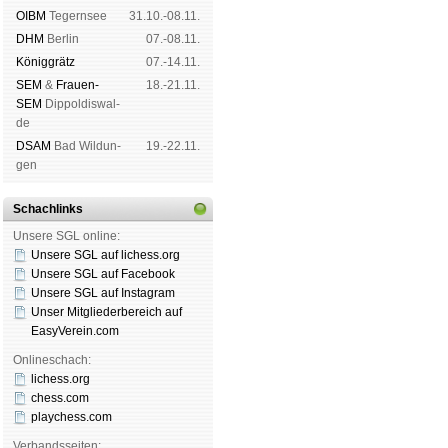
OIBM
Tegern­see
31.10.-08.11.
DHM
Ber­lin
07.-08.11.
König­grätz
07.-14.11.
SEM
&
Frauen-
18.-21.11.
SEM
Dip­pol­dis­wal­
de
DSAM
Bad Wil­dun­
19.-22.11.
gen
Schachlinks
Unsere SGL online:
Unsere SGL auf li­chess.org
Unsere SGL auf Face­book
Unsere SGL auf Insta­gram
Unser Mitgliederbereich auf
EasyVerein.com
Onlineschach:
lichess.org
chess.com
playchess.com
Verbandsseiten: