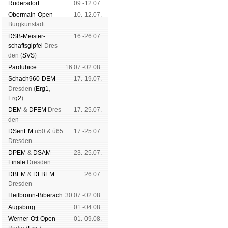
Rüders­dorf
09.-12.07.
Ober­main-Open
10.-12.07.
Burg­kun­stadt
DSB-Meister­
16.-26.07.
schafts­gipfel
Dres­
den (
SVS
)
Pardu­bice
16.07.-02.08.
Schach960-DEM
17.-19.07.
Dres­den (
Erg1
,
Erg2
)
DEM
&
DFEM
Dres­
17.-25.07.
den
DSenEM
ü50 & ü65
17.-25.07.
Dres­den
DPEM
&
DSAM-
23.-25.07.
Finale
Dres­den
DBEM
&
DFBEM
26.07.
Dres­den
Heil­bronn-Bi­ber­ach
30.07.-02.08.
Augs­burg
01.-04.08.
Werner-Ott-Open
01.-09.08.