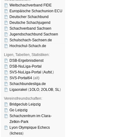
Weltschachverband FIDE
Europäische Schachunion ECU
Deutscher Schachbund
Deutsche Schachjugend
Schachverband Sachsen
Jugendschachbund Sachsen
Schulschach-Sachsen.de
Hochschul-Schach.de
Ligen, Tabellen, Statistiken:
DSB-Ergebnisdienst
DSB-NuLiga-Portal
SVS-NuLiga-Portal
(
Aufst.
)
SVS-Portal64
(alt)
Schachbundesliga.de
Ligaorakel
(
1OLO
,
2OLOB
,
SL
)
Vereinsfreundschaften:
Bridgeclub Leipzig
Go Leipzig
Schachzentrum im Clara-
Zetkin-Park
Lyon Olympique Echecs
(
lichess
)