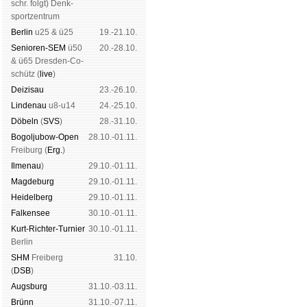
schr. folgt
) Denk­
sport­zen­trum
Ber­lin
u25 & ü25
19.-21.10.
Senioren-SEM
ü50
20.-28.10.
& ü65 Dres­den-Co­
schütz (
live
)
Dei­zi­sau
23.-26.10.
Lin­de­nau
u8-u14
24.-25.10.
Dö­beln
(
SVS
)
28.-31.10.
Bogoljubow-Open
28.10.-01.11.
Frei­burg (
Erg.
)
Il­me­nau
)
29.10.-01.11.
Mag­de­burg
29.10.-01.11.
Hei­del­berg
29.10.-01.11.
Fal­ken­see
30.10.-01.11.
Kurt-Rich­ter-Tur­nier
30.10.-01.11.
Ber­lin
SHM
Frei­berg
31.10.
(
DSB
)
Augs­burg
31.10.-03.11.
Brünn
31.10.-07.11.