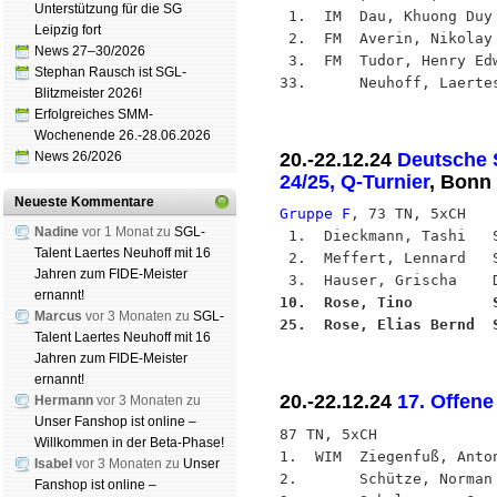
Unterstützung für die SG
 1.  IM  Dau, Khuong Duy 
Leipzig fort
 2.  FM  Averin, Nikolay 
News 27–30/2026
 3.  FM  Tudor, Henry Edw
Stephan Rausch ist SGL-
Blitzmeister 2026!
Erfolgreiches SMM-
Wochenende 26.-28.06.2026
20.-22.12.24
Deutsche 
News 26/2026
24/25, Q-Turnier
, Bonn
Neueste Kommentare
Gruppe F
, 73 TN, 5xCH

Nadine
vor 1 Monat zu
SGL-
 1.  Dieckmann, Tashi   
Talent Laertes Neuhoff mit 16
 2.  Meffert, Lennard   
Jahren zum FIDE-Meister
ernannt!
10.  Rose, Tino         
Marcus
vor 3 Monaten zu
SGL-
25.  Rose, Elias Bernd  
Talent Laertes Neuhoff mit 16
Jahren zum FIDE-Meister
ernannt!
20.-22.12.24
17. Offen
Hermann
vor 3 Monaten zu
Unser Fanshop ist online –
87 TN, 5xCH

Willkommen in der Beta-Phase!
1.  WIM  Ziegenfuß, Anto
Isabel
vor 3 Monaten zu
Unser
2.       Schütze, Norman
Fanshop ist online –