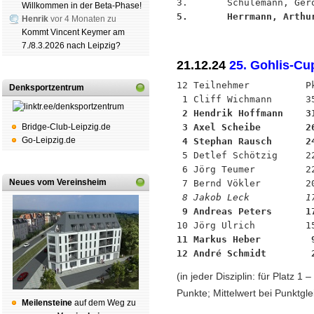
Willkommen in der Beta-Phase!
5.       Herrmann, Arthu
Henrik
vor 4 Monaten zu
Kommt Vincent Keymer am
7./8.3.2026 nach Leipzig?
21.12.24
25. Gohlis-Cu
12 Teilnehmer          P
Denksportzentrum
 2 Hendrik Hoffmann    3
Bridge-Club-Leipzig.de
 3 Axel Scheibe        2
Go-Leipzig.de
 4 Stephan Rausch      2

 5 Detlef Schötzig     2
 6 Jörg Teumer         22
Neues vom Vereinsheim
 8 Jakob Leck          1
 9 Andreas Peters      1
11 Markus Heber         
12 André Schmidt        
(in jeder Disziplin: für Platz 1
Punkte; Mittelwert bei Punktgle
Mei­len­stei­ne
auf dem Weg zu