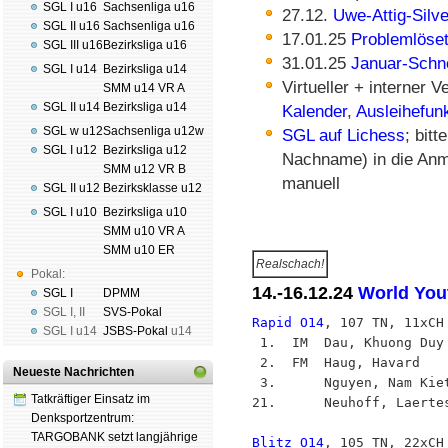
SGL I u16
Sachsenliga u16
27.12.
Uwe-Attig-Silve
SGL II u16
Sachsenliga u16
17.01.25
Problemlöset
SGL III u16
Bezirksliga u16
31.01.25
Januar-Schne
SGL I u14
Bezirksliga u14
Virtueller + interner 
SMM u14 VR A
SGL II u14
Bezirksliga u14
Kalender
,
Ausleihefun
SGL w u12
Sachsenliga u12w
SGL auf Lichess
; bit
SGL I u12
Bezirksliga u12
Nachname) in die Anme
SMM u12 VR B
manuell
SGL II u12
Bezirksklasse u12
SGL I u10
Bezirksliga u10
SMM u10 VR A
SMM u10 ER
Realschach!
Pokal:
14.-16.12.24
World Yout
SGL I
DPMM
SGL I
,
II
SVS-Pokal
Rapid O14
, 107 TN, 11xCH

SGL I
u14
JSBS-Pokal
u14
 1.  IM  Dau, Khuong Duy 
 2.  FM  Haug, Havard    
Neueste Nachrichten
 3.      Nguyen, Nam Kiet
Tatkräftiger Einsatz im
21.      Neuhoff, Laertes
Denksportzentrum:
TARGOBANK setzt langjährige
Blitz O14
, 105 TN, 22xCH
