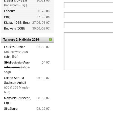
DSEM
&
DFSEM
20.-21.06.
Pader­born (
Erg.
)
Lö­be­ritz
26.-28.06.
Prag
27.-30.06.
Klat­tau
(
DSB
,
Erg.
)
27.06.-08.07.
Bud­weis
(
DSB
)
30.06.-08.07.
Turniere 2. Halbjahr 2026
Lau­sitz-Tur­nier
03.-05.07.
Krausch­witz (
Aus­
schr.
,
Erg.
)
SHM
Leip­zig (
Aus­
04.07.
schr.
,
JSBS
)
(ab­ge­
sagt)
Offene SenEM
06.-12.07.
Sach­sen-An­halt
ü50 & ü65 Mag­de­
burg
Mans­feld
(
Aus­schr.
,
08.-12.07.
Schachgemeinschaft Leipzig
Erg.
)
Mitgliedschaft
|
Vereinsheim
Straß­burg
08.-12.07.
schluss
|
Daten­schutz­er­klä­r