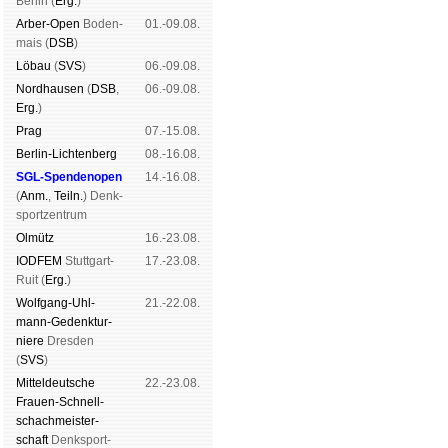
Ber­lin (
Erg.
)
Arber-Open
Boden­
01.-09.08.
mais (
DSB
)
Lö­bau
(
SVS
)
06.-09.08.
Nord­hau­sen
(
DSB
,
06.-09.08.
Erg.
)
Prag
07.-15.08.
Berlin-Lich­ten­berg
08.-16.08.
SGL-Spenden­open
14.-16.08.
(
Anm.
,
Teiln.
) Denk­
sport­zen­trum
Ol­mütz
16.-23.08.
IODFEM
Stutt­gart-
17.-23.08.
Ruit (
Erg.
)
Wolf­gang-Uhl­
21.-22.08.
mann-Ge­denk­tur­
niere
Dres­den
(
SVS
)
Mit­tel­deu­tsche
22.-23.08.
Frauen-Schnell­
schach­meis­ter­
schaft
Denk­sport­