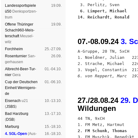
Landes­sport­spiele
19.09.
 6. Limpert, Michael    
ü50
Denk­sport­zen­
14. Reichardt, Ronald   
trum
Offene Thü­rin­ger
19.09.
Schach960-Meis­
ter­schaft
Meu­sel­
07.-08.09.24
3. S
witz
Forch­heim
25.-27.09.
A-Gruppe, 20 TN, 5xCH

Rosen­tur­nier
San­
26.09.
1. Noeldner, Julian   221
ger­hau­sen
2. Strache, Michael   224
Albrecht-Beer-Tur­
01.-04.10.
nier
Ge­ra
6. von Reppert, Marc  19
Cup der Deut­schen
01.-06.10.
Ein­heit
Wer­ni­ge­ro­
de
27./28.08.24
29. 
Eise­nach
u21
10.-13.10.
Wildungen
(
JSBS
)
Bad Harz­burg
13.-17.10.
44 TN, 9xCH

(
DSB
)
Mar­burg
15.-18.10.
2. FM Schunk, Thomas    
4. SGL-Open
(
Aus­
16.-18.10.