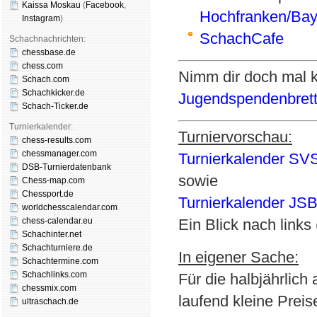
Kaissa Moskau
(
Face­book
,
Hochfranken/Bay
Insta­gram
)
SchachCafe
Schachnachrichten:
chessbase.de
chess.com
Nimm dir doch mal k
Schach.com
Schachkicker.de
Jugendspendenbret
Schach-Ticker.de
Turnierkalender:
Turniervorschau:
chess-results.com
chessmanager.com
Turnierkalender SV
DSB-Turnierdatenbank
sowie
Chess-map.com
Chessport.de
Turnierkalender JS
worldchesscalendar.com
chess-calendar.eu
Ein Blick nach links 
Schachinter.net
Schachturniere.de
In eigener Sache:
Schachtermine.com
Schachlinks.com
Für die halbjährlic
chessmix.com
laufend kleine Prei
ultraschach.de