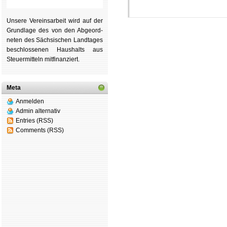
Unsere Ver­eins­ar­beit wird auf der
Grund­lage des von den Ab­ge­ord­
ne­ten des Säch­si­schen Land­tages
be­schlos­se­nen Haus­halts aus
Steu­er­mitteln mit­fi­nan­ziert.
Schachgemeinschaft 
Meta
Mitgliedschaft
|
Verei
Anmelden
Admin alternativ
schluss
|
Daten­schutz­
Entries (RSS)
Comments (RSS)