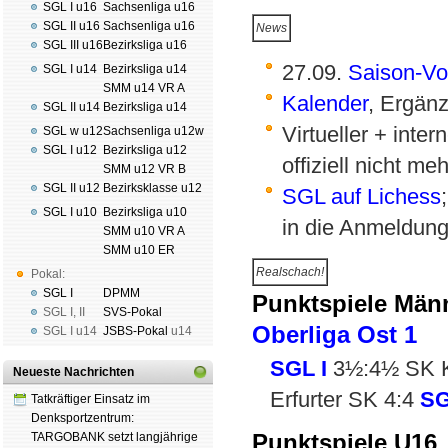
SGL I u16
Sachsenliga u16
SGL II u16
Sachsenliga u16
News
SGL III u16
Bezirksliga u16
27.09.
Saison-Vo
SGL I u14
Bezirksliga u14
SMM u14 VR A
Kalender
, Ergän
SGL II u14
Bezirksliga u14
Virtueller + inte
SGL w u12
Sachsenliga u12w
SGL I u12
Bezirksliga u12
offiziell nicht me
SMM u12 VR B
SGL II u12
Bezirksklasse u12
SGL auf Lichess
SGL I u10
Bezirksliga u10
in die Anmeldung
SMM u10 VR A
SMM u10 ER
Realschach!
Pokal:
SGL I
DPMM
Punktspiele Män
SGL I
,
II
SVS-Pokal
Oberliga Ost 1
SGL I
u14
JSBS-Pokal
u14
SGL I
3½:4½ SK K
Neueste Nachrichten
Erfurter SK 4:4
SG
Tatkräftiger Einsatz im
Denksportzentrum:
Punktspiele U16
TARGOBANK setzt langjährige