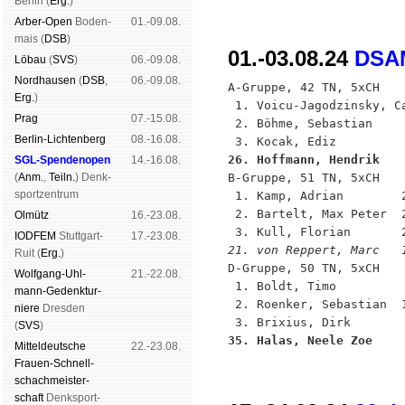
Ber­lin (
Erg.
)
Arber-Open
Boden­
01.-09.08.
mais (
DSB
)
01.-03.08.24
DSAM
Lö­bau
(
SVS
)
06.-09.08.
Nord­hau­sen
(
DSB
,
06.-09.08.
A-Gruppe, 42 TN, 5xCH

Erg.
)
 1. Voicu-Jagodzinsky, C
Prag
07.-15.08.
 2. Böhme, Sebastian    
Berlin-Lich­ten­berg
08.-16.08.
26. Hoffmann, Hendrik   
SGL-Spenden­open
14.-16.08.
(
Anm.
,
Teiln.
) Denk­

B-Gruppe, 51 TN, 5xCH

sport­zen­trum
 1. Kamp, Adrian        2
 2. Bartelt, Max Peter  2
Ol­mütz
16.-23.08.
IODFEM
Stutt­gart-
17.-23.08.
21. von Reppert, Marc   
Ruit (
Erg.
)

D-Gruppe, 50 TN, 5xCH

Wolf­gang-Uhl­
21.-22.08.
 1. Boldt, Timo          
mann-Ge­denk­tur­
 2. Roenker, Sebastian  1
niere
Dres­den
(
SVS
)
35. Halas, Neele Zoe    
Mit­tel­deu­tsche
22.-23.08.
Frauen-Schnell­
schach­meis­ter­
schaft
Denk­sport­