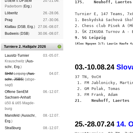
DSEM
&
DFSEM
20.-21.06.
175.    Neuhoff, Laertes
Pader­born (
Erg.
)
Lö­be­ritz
26.-28.06.
Turnier E, 147 Teams, 7xC
1. Beskydská šachová ško
Prag
27.-30.06.
2. Chess club Písek A (MČ
Klat­tau
(
DSB
,
Erg.
)
27.06.-08.07.
Bud­weis
(
DSB
)
30.06.-08.07.
9. SG Leipzig           
(Alex Nguyen 3/7; Laurin Haufe 4
Turniere 2. Halbjahr 2026
Lau­sitz-Tur­nier
03.-05.07.
Krausch­witz (
Aus­
03.-10.08.24
Slov
schr.
,
Erg.
)
SHM
Leip­zig (
Aus­
04.07.
37 TN, 9xCH

schr.
,
JSBS
)
(ab­ge­
 1. FM Jablonicky, Marti
sagt)
 2. GM Polak, Tomas     
Offene SenEM
06.-12.07.
Sach­sen-An­halt
21.    Neuhoff, Laertes 
ü50 & ü65 Mag­de­
burg
Mans­feld
(
Aus­schr.
,
08.-12.07.
Erg.
)
25.-28.07.24
14. 
Straß­burg
08.-12.07.