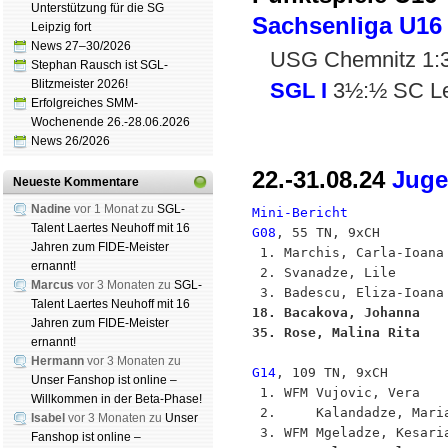
Unterstützung für die SG
Sachsenliga U16
Leipzig fort
News 27–30/2026
USG Chemnitz 1:
Stephan Rausch ist SGL-
Blitzmeister 2026!
SGL I
3½:½ SC Le
Erfolgreiches SMM-
Wochenende 26.-28.06.2026
News 26/2026
22.-31.08.24
Juge
Neueste Kommentare
Nadine
vor 1 Monat zu
SGL-
Mini-Bericht
Talent Laertes Neuhoff mit 16
G08
, 55 TN, 9xCH

Jahren zum FIDE-Meister
 1. Marchis, Carla-Ioana 
ernannt!
 2. Svanadze, Lile       
Marcus
vor 3 Monaten zu
SGL-
Talent Laertes Neuhoff mit 16
18. Bacakova, Johanna   
Jahren zum FIDE-Meister
35. Rose, Malina Rita   
ernannt!
Hermann
vor 3 Monaten zu
G14
, 109 TN, 9xCH

Unser Fanshop ist online –
 1. WFM Vujovic, Vera    
Willkommen in der Beta-Phase!
 2.     Kalandadze, Maria
Isabel
vor 3 Monaten zu
Unser
Fanshop ist online –