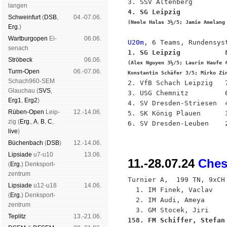
lan­gen
4. SG Leipzig           
Schwein­furt
(
DSB
,
04.-07.06.
(Neele Halas 3½/5; Jamie Amelang
Erg.
)
Wart­burg­open
Ei­
06.06.
U20m
se­nach
1. SG Leipzig           
Strö­beck
06.06.
(Alex Nguyen 3½/5; Laurin Haufe 4
Turm-Open
06.-07.06.
Konstantin Schäfer 3/5; Mirko Zi
Schach960-SEM

2. VfB Schach Leipzig   7
Glau­chau (
SVS
,
3. USG Chemnitz         6
Erg1
,
Erg2
)
4. SV Dresden-Striesen  4
Rüben-Open
Leip­
12.-14.06.
5. SK König Plauen      3
zig (
Erg.
,
A
,
B
,
C
,
live
)
Büchen­bach
(
DSB
)
12.-14.06.
Lipsiade
u7-u10
13.06.
11.-28.07.24
Ches
(
Erg.
) Denk­sport­
zen­trum
Turnier A,  199 TN, 9xCH

Lipsiade
u12-u18
14.06.
  1. IM Finek, Vaclav    
(
Erg.
) Denk­sport­
  2. IM Audi, Ameya      
zen­trum
Tep­litz
13.-21.06.
158. FM Schiffer, Stefan