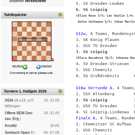
un­se­rem
Ver­eins­heim
6. SG Leipzig           
Taktikquickie
(Elias Rose 3/5; Lev Vaulin 1/4; 
 Anton Gottmann ½/5; Johan Marti
U12w
, 6 Teams, Rundensyst
1. SK König Plauen       
3. SG Leipzig           
(Klara Bacakova 3½/5; Johanna Ba

4. SV Dresden-Striesen  
5. USG Chemnitz          
6. SG Großdrebnitz      0
U16w Vorrunde A
, 4 Teams
Turniere 1. Halbjahr 2026
2. SG Leipzig           
DEM
u8-u18, u25
23.-31.05.

3. USV TU Dresden       3
Wil­lin­gen
Offene BEM Des­
29.-31.05.
Finale A
, 4 Teams, Runden
sau
(
Erg.
)
1. Chemnitzer SC Aufbau  
Kros­titz
30.05.
2. USG Chemnitz          
See­bach-Open
Er­
04.-07.06.