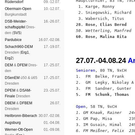
Hauptturnier, 83 TN, 7xCH
Rüders­dorf
09.-12.07.
 1. Karge, Ronny        
Ober­main-Open
10.-12.07.
 2. Sniegowski, Richard  
Burg­kun­stadt
DSB-Meister­
16.-26.07.
28. Rose, Elias Bernd   
schafts­gipfel
Dres­
50. Wetterling, Manfred 
den (
SVS
)
60. Rose, Malina Rita   
Pardu­bice
16.07.-02.08.
Schach960-DEM
17.-19.07.
Dres­den (
Erg1
,
Erg2
)
27.07.-04.08.24
Ar
DEM
&
DFEM
Dres­
17.-25.07.
Senioren
, 80 TN, 9xCH

den
1.  FM  Belke, Frank    
DSenEM
ü50 & ü65
17.-25.07.
2.  GM  Legky, Nikolay A
Dres­den
DPEM
&
DSAM-
23.-25.07.
5.  FM  Schunk, Thomas  
Finale
Dres­den
DBEM
&
DFBEM
26.07.
Open
Dres­den
1. GM Knaak, Rainer   24
Heil­bronn-Bi­ber­ach
30.07.-02.08.

2. GM Pap, Misa       23
Augs­burg
01.-04.08.
Werner-Ott-Open
01.-09.08.
6. FM Meißner, Felix  23