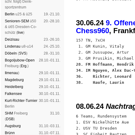
schr. folgt
) Denk­
sport­zen­trum
Ber­lin
u25 & ü25
19.-21.10.
30.06.24
9. Offe
Senioren-SEM
ü50
20.-28.10.
& ü65 Dres­den-Co­
Chess960
, Frank
schütz (
live
)
Dei­zi­sau
23.-26.10.
157 TN, 7xCH

 1. GM Kunin, Vitaly    
Lin­de­nau
u8-u14
24.-25.10.
 2. GM Jussupow, Artur  
Dö­beln
(
SVS
)
28.-31.10.
Bogoljubow-Open
28.10.-01.11.
28. FM Hoffmann, Hendrik
Frei­burg (
Erg.
)
34. IM Nguyen, Alex Dac-
Il­me­nau
)
29.10.-01.11.
36.    Richter, Leonard 
Mag­de­burg
29.10.-01.11.
38.    Haufe, Laurin    
Hei­del­berg
29.10.-01.11.
Fal­ken­see
30.10.-01.11.
Kurt-Rich­ter-Tur­nier
30.10.-01.11.
08.06.24
Nachtra
Ber­lin
SHM
Frei­berg
31.10.
6 Teams, Rundensystem

(
DSB
)
1. ESV Nickelhütte Aue   
Augs­burg
31.10.-03.11.
2. USV TU Dresden        
Brünn
31.10.-07.11.
3. SC Einheit Bautzen    