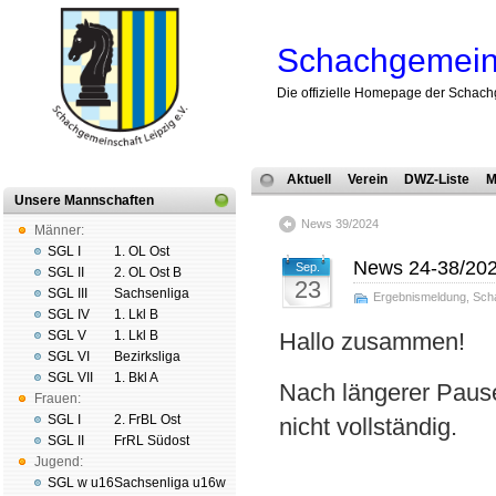
Schachgemeins
Die offizielle Homepage der Schach
Aktuell
Verein
DWZ-Liste
M
Unsere Mannschaften
News 39/2024
Männer:
SGL I
1. OL Ost
News 24-38/20
Sep.
SGL II
2. OL Ost B
23
SGL III
Sachsenliga
Ergebnismeldung
,
Sch
SGL IV
1. Lkl B
SGL V
1. Lkl B
Hallo zusammen!
SGL VI
Bezirksliga
SGL VII
1. Bkl A
Nach längerer Pause
Frauen:
SGL I
2. FrBL Ost
nicht vollständig.
SGL II
FrRL Südost
Jugend:
SGL w u16
Sachsenliga u16w