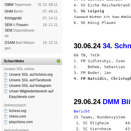
OIBM
Tegern­see
31.10.-08.11.
5. SG Leipzig           
DHM
Ber­lin
07.-08.11.
(Leonard Richter 2/5; Sven Römli
König­grätz
07.-14.11.
SEM
&
Frauen-
18.-21.11.
SEM
Dip­pol­dis­wal­
de
DSAM
Bad Wil­dun­
19.-22.11.
30.06.24
34. Sch
gen
60 TN, 7xCH

1. FM Sidletskyi, Ivan  
Schachlinks
2.    Böhme, Sebastian  
Unsere SGL online:
Unsere SGL auf li­chess.org
4. FM Natsidis, Christop
Unsere SGL auf Face­book
Unsere SGL auf Insta­gram
Unser Mitgliederbereich auf
EasyVerein.com
29.06.24
DMM Bli
Onlineschach:
lichess.org
Bericht
chess.com

25 Teams, Rundensystem

playchess.com
 1. SC Ötigheim       44:
 2. SC Viernheim      43:
Verbandsseiten: