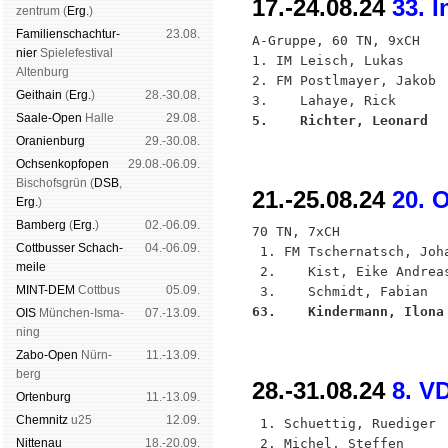
17.-24.08.24
33. 
zen­trum (
Erg.
)
Familien­schach­tur­
23.08.
A-Gruppe, 60 TN, 9xCH

nier
Spiele­fes­ti­val
1. IM Leisch, Lukas     
Al­ten­burg
2. FM Postlmayer, Jakob 
Geit­hain
(
Erg.
)
28.-30.08.
Saale-Open
Halle
29.08.
5.    Richter, Leonard  
Oranien­burg
29.-30.08.
Och­sen­kopf­open
29.08.-06.09.
Bischofs­grün (
DSB
,
21.-25.08.24
20. 
Erg.
)
Bam­berg
(
Erg.
)
02.-06.09.
70 TN, 7xCH

Cott­busser Schach­
04.-06.09.
 1. FM Tschernatsch, Joh
meile
 2.    Kist, Eike Andrea
MINT-DEM
Cott­bus
05.09.
63.    Kindermann, Ilona
OIS
Mün­chen-Is­ma­
07.-13.09.
ning
Zabo-Open
Nürn­
11.-13.09.
berg
28.-31.08.24
8. V
Orten­burg
11.-13.09.
Chem­nitz
u25
12.09.
 1. Schuettig, Ruediger 
 2. Michel, Steffen     
Nitte­nau
18.-20.09.