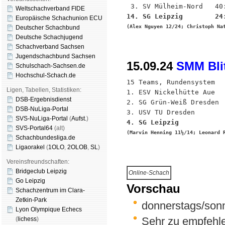
Weltschachverband FIDE
14. SG Leipzig        24
Europäische Schachunion ECU
(Alex Nguyen 12/24; Christoph Na
Deutscher Schachbund
Deutsche Schachjugend
Schachverband Sachsen
Jugendschachbund Sachsen
15.09.24
SMM Bli
Schulschach-Sachsen.de
Hochschul-Schach.de
15 Teams, Rundensystem

Ligen, Tabellen, Statistiken:
1. ESV Nickelhütte Aue   
DSB-Ergebnisdienst
2. SG Grün-Weiß Dresden  
DSB-NuLiga-Portal
SVS-NuLiga-Portal
(
Aufst.
)
4. SG Leipzig           
SVS-Portal64
(alt)
(Marvin Henning 11½/14; Leonard 
Schachbundesliga.de
Ligaorakel
(
1OLO
,
2OLOB
,
SL
)
Vereinsfreundschaften:
Bridgeclub Leipzig
Online-Schach
Go Leipzig
Vorschau
Schachzentrum im Clara-
Zetkin-Park
donnerstags/son
Lyon Olympique Echecs
Sehr zu empfehle
(
lichess
)