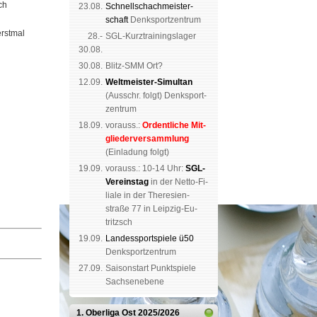
ch
23.08.
Schnell­schach­meis­ter­
schaft
Denk­sport­zen­trum
erstmal
28.-
SGL-Kurz­trai­nings­lager
30.08.
30.08.
Blitz-SMM Ort?
12.09.
Weltmeister-Simultan
(
Aus­schr. folgt
) Denk­sport­
zen­trum
18.09.
vorauss.:
Or­dent­li­che Mit­
glie­der­ver­samm­lung
(Ein­la­dung folgt)
19.09.
vor­auss.: 10-14 Uhr:
SGL-
Ver­eins­tag
in der Netto-Fi­
li­a­le in der The­re­sien­
straße 77 in Leip­zig-Eu­
tritzsch
19.09.
Landes­sport­spiele ü50
Denk­sport­zen­trum
27.09.
Saison­start Punkt­spiele
Sachsen­ebene
1. Oberliga Ost
2025/2026