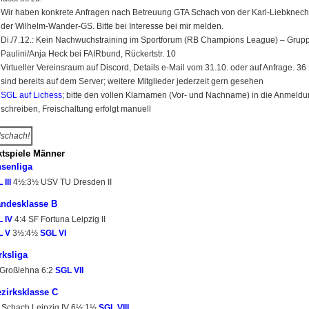
Wir haben konkrete Anfragen nach Betreuung GTA Schach von der Karl-Liebknec
der Wilhelm-Wander-GS. Bitte bei Interesse bei mir melden.
Di./7.12.: Kein Nachwuchstraining im Sportforum (RB Champions League) – Grup
Paulini/Anja Heck bei FAIRbund, Rückertstr. 10
Virtueller Vereinsraum auf Discord, Details e-Mail vom 31.10. oder auf Anfrage. 3
sind bereits auf dem Server; weitere Mitglieder jederzeit gern gesehen
SGL auf Lichess
; bitte den vollen Klarnamen (Vor- und Nachname) in die Anmeld
schreiben, Freischaltung erfolgt manuell
schach!
tspiele Männer
senliga
 III
4½:3½ USV TU Dresden II
andesklasse B
 IV
4:4 SF Fortuna Leipzig II
L V
3½:4½
SGL VI
rksliga
roßlehna 6:2
SGL VII
ezirksklasse C
Schach Leipzig IV 6½:1½
SGL VIII