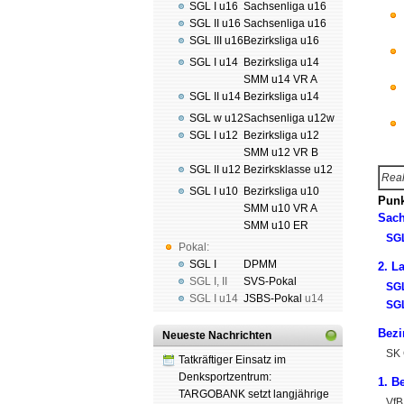
SGL I u16
Sachsenliga u16
SGL II u16
Sachsenliga u16
SGL III u16
Bezirksliga u16
SGL I u14
Bezirksliga u14
SMM u14 VR A
SGL II u14
Bezirksliga u14
SGL w u12
Sachsenliga u12w
SGL I u12
Bezirksliga u12
SMM u12 VR B
SGL II u12
Bezirksklasse u12
Real
SGL I u10
Bezirksliga u10
Punk
SMM u10 VR A
Sach
SMM u10 ER
SGL
Pokal:
SGL I
DPMM
2. L
SGL I
,
II
SVS-Pokal
SGL
SGL I
u14
JSBS-Pokal
u14
SG
Bezi
Neueste Nachrichten
SK G
Tatkräftiger Einsatz im
Denksportzentrum:
1. B
TARGOBANK setzt langjährige
VfB 