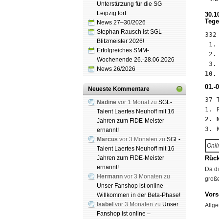
Unterstützung für die SG
Leipzig fort
30.1
Tege
News 27–30/2026
Stephan Rausch ist SGL-
332
Blitzmeister 2026!
 1.
Erfolgreiches SMM-
 2.
Wochenende 26.-28.06.2026
News 26/2026
10.
01.-
Neueste Kommentare
37 
Nadine
vor 1 Monat zu
SGL-
Talent Laertes Neuhoff mit 16
2. 
Jahren zum FIDE-Meister
ernannt!
Marcus
vor 3 Monaten zu
SGL-
Onli
Talent Laertes Neuhoff mit 16
Jahren zum FIDE-Meister
Rück
ernannt!
Da di
Hermann
vor 3 Monaten zu
große
Unser Fanshop ist online –
Vors
Willkommen in der Beta-Phase!
Isabel
vor 3 Monaten zu
Unser
Allge
Fanshop ist online –