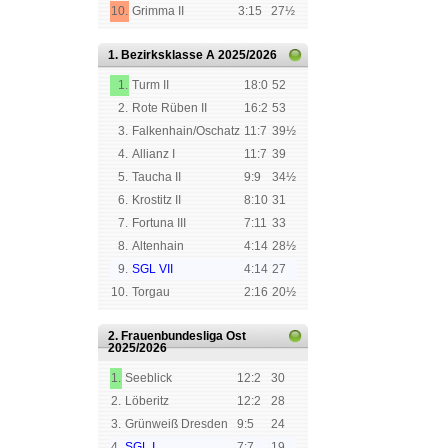
10.
Grimma II
3:15
27½
1. Bezirksklasse A
2025/2026
1.
Turm II
18:0
52
2.
Rote Rüben II
16:2
53
3.
Falkenhain/Oschatz
11:7
39½
4.
Allianz I
11:7
39
5.
Taucha II
9:9
34½
6.
Krostitz II
8:10
31
7.
Fortuna III
7:11
33
8.
Altenhain
4:14
28½
9.
SGL VII
4:14
27
10.
Torgau
2:16
20½
2. Frauenbundesliga Ost
2025/2026
1.
Seeblick
12:2
30
2.
Löberitz
12:2
28
3.
Grünweiß Dresden
9:5
24
4.
SGL I
7:7
19