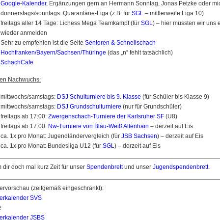
Google-Kalender
, Ergänzungen gern an Hermann Sonntag, Jonas Petzke oder mi
donnerstags/sonntags: Quarantäne-Liga (z.B. für
SGL
– mittlerweile Liga 10)
freitags aller 14 Tage: Lichess Mega Teamkampf (für
SGL
) – hier müssten wir uns 
wieder anmelden
Sehr zu empfehlen ist die Seite
Senioren & Schnellschach
Hochfranken/Bayern/Sachsen/Thüringe
(das „n“ fehlt tatsächlich)
SchachCafe
den Nachwuchs:
mittwochs/samstags:
DSJ Schulturniere bis 9. Klasse
(für Schüler bis Klasse 9)
mittwochs/samstags:
DSJ Grundschulturniere
(nur für Grundschüler)
freitags ab 17:00:
Zwergenschach-Turniere der Karlsruher SF
(U8)
freitags ab 17:00:
Nw-Turniere von Blau-Weiß Altenhain
– derzeit auf Eis
ca. 1x pro Monat: Jugendländervergleich (für
JSB Sachsen
) – derzeit auf Eis
ca. 1x pro Monat: Bundesliga U12 (für
SGL
) – derzeit auf Eis
dir doch mal kurz Zeit für unser
Spendenbrett
und unser
Jugendspendenbrett
.
ervorschau (zeitgemäß eingeschränkt):
ierkalender SVS
e
ierkalender JSBS