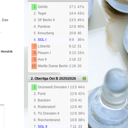
1.
Görlitz
17:1
47½
2.
Tegel
14:4
43½
e. Das
3.
SF Berlin II
13:5
45½
4.
Pankow
12:6
40½
.
5.
Kreuzberg
10:8
40
6.
SGL I
9:9
36½
7.
Löberitz
6:12
31
n
Hendrik
8.
Plauen I
5:13
33½
9.
Aue II
2:16
22
10.
Weiße Dame Berlin
2:16
20
2. Oberliga Ost B
2025/2026
1.
Grünweiß Dresden I
13:5
44½
2.
Forst
12:6
42½
3.
Bautzen
12:6
41
4.
Rüdersdorf
12:6
40
5.
TU Dresden II
12:6
39½
6.
Reichenbrand
10:8
38½
7.
SGL II
7:11
33