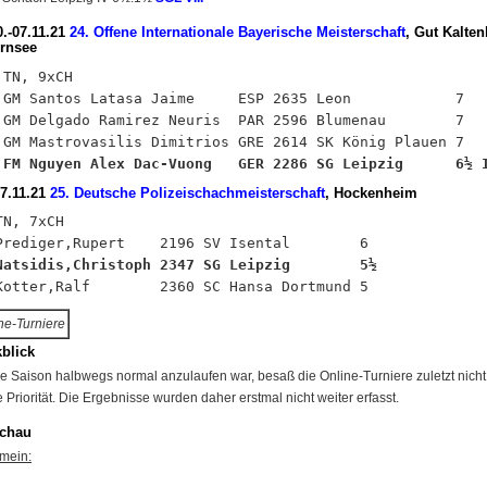
0.-07.11.21
24. Offene Internationale Bayerische Meisterschaft
, Gut Kalte
rnsee
 TN, 9xCH

 GM Santos Latasa Jaime     ESP 2635 Leon            7

 GM Delgado Ramirez Neuris  PAR 2596 Blumenau        7

 FM Nguyen Alex Dac-Vuong   GER 2286 SG Leipzig      6½ 
07.11.21
25. Deutsche Polizeischachmeisterschaft
, Hockenheim
TN, 7xCH

Natsidis,Christoph 2347 SG Leipzig        5½
ne-Turniere
blick
e Saison halbwegs normal anzulaufen war, besaß die Online-Turniere zuletzt nicht
 Priorität. Die Ergebnisse wurden daher erstmal nicht weiter erfasst.
chau
mein: