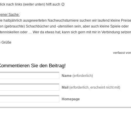
lick nach links (weiter unten) hilft auch 😉
gener Sache:
ie halbjährlich ausgewerteten Nachwuchsturniere suchen wir laufend kleine Preis
n (gebrauchte) Schachbücher und -utensilien sein, aber auch kleine Spiele oder
tenniskellen oder … Wer da etwas hat, kann sich gern mit mir in Verbindung setzen
e Grüße
verfasst vo
Kommentieren Sie den Beitrag!
Name
(erforderlich)
Mail
(erforderlich, erscheint nicht mit)
Homepage