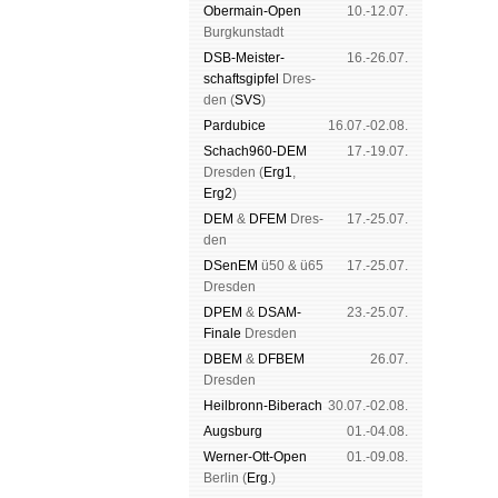
Ober­main-Open
10.-12.07.
Burg­kun­stadt
DSB-Meister­
16.-26.07.
schafts­gipfel
Dres­
den (
SVS
)
Pardu­bice
16.07.-02.08.
Schach960-DEM
17.-19.07.
Dres­den (
Erg1
,
Erg2
)
DEM
&
DFEM
Dres­
17.-25.07.
den
DSenEM
ü50 & ü65
17.-25.07.
Dres­den
DPEM
&
DSAM-
23.-25.07.
Finale
Dres­den
DBEM
&
DFBEM
26.07.
Dres­den
Heil­bronn-Bi­ber­ach
30.07.-02.08.
Augs­burg
01.-04.08.
Werner-Ott-Open
01.-09.08.
Ber­lin (
Erg.
)