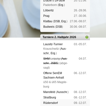
DSEM
&
DFSEM
20.-21.06.
Pader­born (
Erg.
)
Lö­be­ritz
26.-28.06.
Prag
27.-30.06.
Klat­tau
(
DSB
,
Erg.
)
27.06.-08.07.
Bud­weis
(
DSB
)
30.06.-08.07.
Turniere 2. Halbjahr 2026
Lau­sitz-Tur­nier
03.-05.07.
Krausch­witz (
Aus­
schr.
,
Erg.
)
SHM
Leip­zig (
Aus­
04.07.
schr.
,
JSBS
)
(ab­ge­
sagt)
Offene SenEM
06.-12.07.
Sach­sen-An­halt
ü50 & ü65 Mag­de­
burg
Mans­feld
(
Aus­schr.
)
08.-12.07.
Straß­burg
08.-12.07.
Rüders­dorf
09.-12.07.