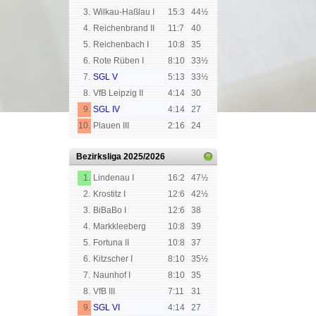
3.
Wilkau-Haßlau I
15:3
44½
4.
Reichenbrand II
11:7
40
5.
Reichenbach I
10:8
35
6.
Rote Rüben I
8:10
33½
7.
SGL V
5:13
33½
8.
VfB Leipzig II
4:14
30
9.
SGL IV
4:14
27
10.
Plauen III
2:16
24
Bezirksliga
2025/2026
1.
Lindenau I
16:2
47½
2.
Krostitz I
12:6
42½
3.
BiBaBo I
12:6
38
4.
Markkleeberg
10:8
39
5.
Fortuna II
10:8
37
6.
Kitzscher I
8:10
35½
7.
Naunhof I
8:10
35
8.
VfB III
7:11
31
9.
SGL VI
4:14
27