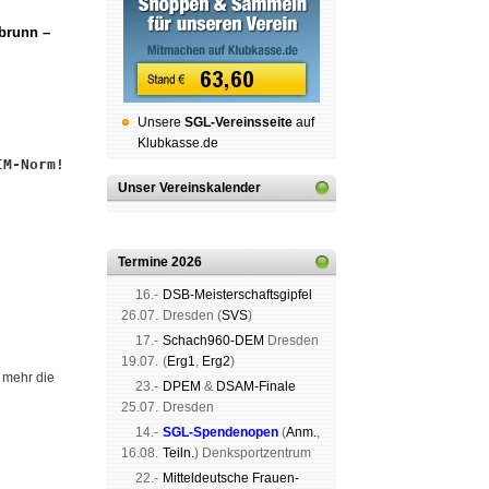
nbrunn –
Unsere
SGL-Ver­eins­sei­te
auf
Klubkasse.de
IM-Norm!
Unser Vereinskalender
Termine 2026
16.-
DSB-Meister­schafts­gipfel
26.07.
Dres­den (
SVS
)
17.-
Schach960-DEM
Dres­den
19.07.
(
Erg1
,
Erg2
)
 mehr die
23.-
DPEM
&
DSAM-Finale
25.07.
Dres­den
14.-
SGL-Spenden­open
(
Anm.
,
16.08.
Teiln.
) Denk­sport­zen­trum
22.-
Mit­tel­deu­tsche Frauen-