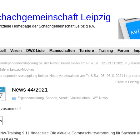
hachgemeinschaft Leipzig
ffizielle Homepage der Schachgemeinschaft Leipzig e.V.
uell
Verein
DWZ-Liste
Mannschaften
Turniere
Training
Forum
Imp
fandspendenverdopplung bei der Netto-Vereinsaktion am Fr. & Sa., 12.-13.11.2021 in „unsere
iliale in Leipzig-Mockau
andspendenverdopplung bei der Netto-Vereinsaktion am Fr. & Sa., 05.-06.11.2021 in „unserer
Filiale in Leipz
News 44/2021
v.
7
Ergebnismeldung
,
Schach
,
Verein
,
Vereinsleben
;
WE-News
o zusammen!
s
Nw-Training 9.11. findet statt. Die aktuelle Coronaschutzverordnung für Sachsen a
lässt es zu.