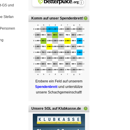
ht-GS und
pe Stefan
Komm auf
unser Spendenbrett
!
a
b
c
d
e
f
g
h
6 Personen
8
2.500 €
1.024 €
1.000 €
1.000 €
1.000 €
1.000 €
1.000 €
3.250 €
8
7
1.500 €
900 €
500 €
500 €
500 €
700 €
650 €
1.000 €
7
ung
6
1.000 €
500 €
3.500 €
2.500 €
4.500 €
2.500 €
500 €
1.000 €
6
5
1.400 €
700 €
2.500 €
5.000 €
13.000 €
5.000 €
500 €
2.000 €
5
4
1.000 €
750 €
2.500 €
5.000 €
5.580 €
10.000 €
600 €
1.000 €
4
3
1.000 €
500 €
4.000 €
2.500 €
4.000 €
3.000 €
1.500 €
1.000 €
3
2
1.000 €
600 €
500 €
500 €
500 €
500 €
600 €
1.270 €
2
1
5.500 €
1.000 €
1.600 €
1.000 €
1.000 €
2.750 €
1.000 €
5.550 €
1
a
b
c
d
e
f
g
h
Erobere ein Feld auf unserem
Spenden­brett
und unterstütze
unsere Schach­ge­mein­schaft!
Unsere SGL auf Klubkasse.de