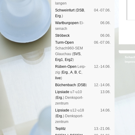
lan­gen
Schwein­furt
(
DSB
,
04.-07.06.
Erg.
)
Wart­burg­open
Ei­
06.06.
se­nach
Strö­beck
06.06.
Turm-Open
06.-07.06.
Schach960-SEM
Glau­chau (
SVS
,
Schach
Erg1
,
Erg2
)
Impre
Rüben-Open
Leip­
12.-14.06.
zig (
Erg.
,
A
,
B
,
C
,
live
)
Büchen­bach
(
DSB
)
12.-14.06.
Lipsiade
u7-u10
13.06.
(
Erg.
) Denk­sport­
zen­trum
Lipsiade
u12-u18
14.06.
(
Erg.
) Denk­sport­
zen­trum
Tep­litz
13.-21.06.