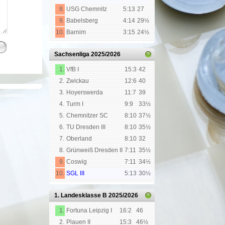
8.
USG Chemnitz
5:13
27
9.
Babelsberg
4:14
29½
10.
Barnim
3:15
24½
Sachsenliga
2025/2026
1.
VfB I
15:3
42
2.
Zwickau
12:6
40
3.
Hoyerswerda
11:7
39
endenbrett
|
4.
Turm I
9:9
33½
5.
Chemnitzer SC
8:10
37½
6.
TU Dresden III
8:10
35½
7.
Oberland
8:10
32
8.
Grünweiß Dresden II
7:11
35½
9.
Coswig
7:11
34½
10.
SGL III
5:13
30½
1. Landesklasse B
2025/2026
1.
Fortuna Leipzig I
16:2
46
2.
Plauen II
15:3
46½