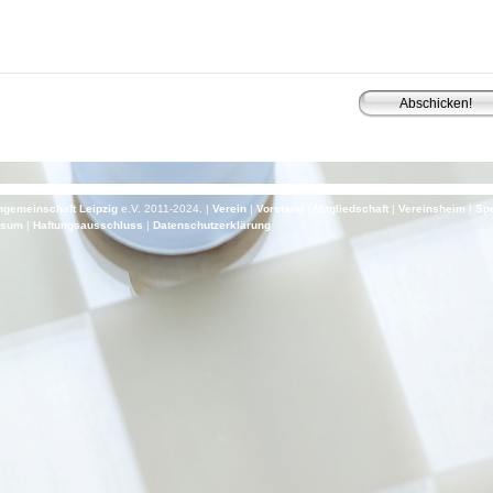
gemeinschaft Leipzig
e.V. 2011-2024. |
Verein
|
Vorstand
|
Mitgliedschaft
|
Vereinsheim
|
Sp
ssum
|
Haf­tungs­aus­schluss
|
Daten­schutz­er­klä­rung