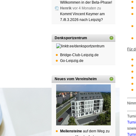
Willkommen in der Beta-Phase!
Henrik
vor 4 Monaten zu
Kommt Vincent Keymer am
7./8.3.2026 nach Leipzig?
Denksportzentrum
Für 
Bridge-Club-Leipzig.de
Go-Leipzig.de
Neues vom Vereinsheim
Nimm 
Turni
Turn
sowi
Mei­len­stei­ne
auf dem Weg zu
Turn