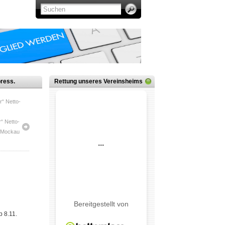
ress.
Rettung unseres Vereinsheims
r“ Netto-
“ Netto-
ig-Mockau
b 8.11.