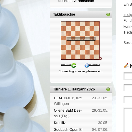
un­se­rem
Ver­eins­heim
Ein B
Taktikquickie
In ei
Für d
könne
Tisch
Best
Turniere 1. Halbjahr 2026
DEM
u8-u18, u25
23.-31.05.
Wil­lin­gen
Offene BEM Des­
29.-31.05.
sau
(
Erg.
)
Kros­titz
30.05.
See­bach-Open
Er­
04.-07.06.