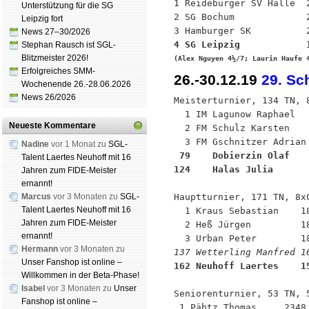
1 Reideburger SV Halle  2
Unterstützung für die SG
2 SG Bochum             2
Leipzig fort
News 27–30/2026
Stephan Rausch ist SGL-
Blitzmeister 2026!
(Alex Nguyen 4½/7; Laurin Haufe 
Erfolgreiches SMM-
26.-30.12.19
29. Sc
Wochenende 26.-28.06.2026
News 26/2026
Meisterturnier, 134 TN, 8
  1 IM Lagunow Raphael   
Neueste Kommentare
  2 FM Schulz Karsten    
Nadine
vor 1 Monat zu
SGL-
 79    Dobierzin Olaf   
Talent Laertes Neuhoff mit 16
124    Halas Julia      
Jahren zum FIDE-Meister
ernannt!
Marcus
vor 3 Monaten zu
SGL-
Hauptturnier, 171 TN, 8xC
Talent Laertes Neuhoff mit 16
  1 Kraus Sebastian    18
Jahren zum FIDE-Meister
  2 Heß Jürgen         18
ernannt!
Hermann
vor 3 Monaten zu
137 Wetterling Manfred 1
Unser Fanshop ist online –
162 Neuhoff Laertes    1
Willkommen in der Beta-Phase!
Isabel
vor 3 Monaten zu
Unser
Seniorenturnier, 53 TN, 5
Fanshop ist online –
 1 Pähtz Thomas     2348 