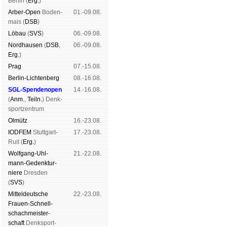
Ber­lin (
Erg.
)
Arber-Open
Boden­
01.-09.08.
mais (
DSB
)
Lö­bau
(
SVS
)
06.-09.08.
Nord­hau­sen
(
DSB
,
06.-09.08.
Erg.
)
Prag
07.-15.08.
Berlin-Lich­ten­berg
08.-16.08.
SGL-Spenden­open
14.-16.08.
(
Anm.
,
Teiln.
) Denk­
sport­zen­trum
Ol­mütz
16.-23.08.
IODFEM
Stutt­gart-
17.-23.08.
Ruit (
Erg.
)
Wolf­gang-Uhl­
21.-22.08.
mann-Ge­denk­tur­
niere
Dres­den
(
SVS
)
Mit­tel­deu­tsche
22.-23.08.
Frauen-Schnell­
schach­meis­ter­
schaft
Denk­sport­