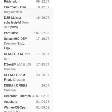
Rüders­dorf
09.-12.07.
Ober­main-Open
10.-12.07.
Burg­kun­stadt
DSB-Meister­
16.-26.07.
schafts­gipfel
Dres­
den (
SVS
)
Pardu­bice
16.07.-02.08.
Schach960-DEM
17.-19.07.
Dres­den (
Erg1
,
Erg2
)
DEM
&
DFEM
Dres­
17.-25.07.
den
DSenEM
ü50 & ü65
17.-25.07.
Dres­den
DPEM
&
DSAM-
23.-25.07.
Finale
Dres­den
DBEM
&
DFBEM
26.07.
Dres­den
Heil­bronn-Bi­ber­ach
30.07.-02.08.
Augs­burg
01.-04.08.
Werner-Ott-Open
01.-09.08.