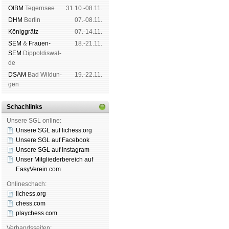
OIBM
Tegern­see
31.10.-08.11.
DHM
Ber­lin
07.-08.11.
König­grätz
07.-14.11.
SEM
&
Frauen-
18.-21.11.
SEM
Dip­pol­dis­wal­
de
DSAM
Bad Wil­dun­
19.-22.11.
gen
Schachlinks
Unsere SGL online:
Unsere SGL auf li­chess.org
Unsere SGL auf Face­book
Unsere SGL auf Insta­gram
Unser Mitgliederbereich auf
EasyVerein.com
Onlineschach:
lichess.org
chess.com
playchess.com
Verbandsseiten: