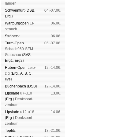
lan­gen
Schwein­furt
(
DSB
,
04.-07.06.
Erg.
)
Wart­burg­open
Ei­
06.06.
se­nach
Strö­beck
06.06.
Schachgemeinschaft Leip
Turm-Open
06.-07.06.
Vereinsheim
|
Spendenbre
Schach960-SEM
er­klä­rung
Glau­chau (
SVS
,
Erg1
,
Erg2
)
Rüben-Open
Leip­
12.-14.06.
zig (
Erg.
,
A
,
B
,
C
,
live
)
Büchen­bach
(
DSB
)
12.-14.06.
Lipsiade
u7-u10
13.06.
(
Erg.
) Denk­sport­
zen­trum
Lipsiade
u12-u18
14.06.
(
Erg.
) Denk­sport­
zen­trum
Tep­litz
13.-21.06.