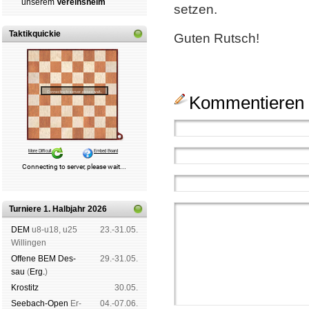
un­se­rem
Ver­eins­heim
setzen.
Taktikquickie
Guten Rutsch!
Kommentieren S
Turniere 1. Halbjahr 2026
DEM
u8-u18, u25
23.-31.05.
Wil­lin­gen
Offene BEM Des­
29.-31.05.
sau
(
Erg.
)
Kros­titz
30.05.
See­bach-Open
Er­
04.-07.06.