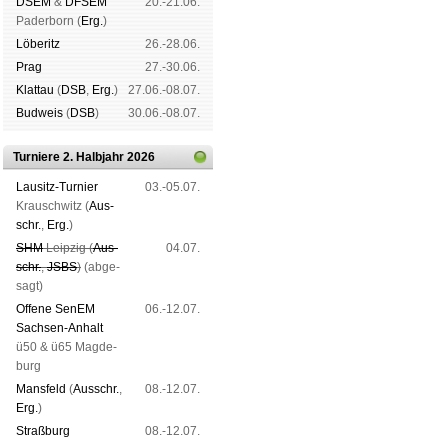
DSEM
&
DFSEM
20.-21.06.
Pader­born (
Erg.
)
Lö­be­ritz
26.-28.06.
Prag
27.-30.06.
Klat­tau
(
DSB
,
Erg.
)
27.06.-08.07.
Bud­weis
(
DSB
)
30.06.-08.07.
Turniere 2. Halbjahr 2026
Lau­sitz-Tur­nier
03.-05.07.
Krausch­witz (
Aus­
schr.
,
Erg.
)
SHM
Leip­zig (
Aus­
04.07.
schr.
,
JSBS
)
(ab­ge­
sagt)
Offene SenEM
06.-12.07.
Sach­sen-An­halt
ü50 & ü65 Mag­de­
burg
Mans­feld
(
Aus­schr.
,
08.-12.07.
Erg.
)
Straß­burg
08.-12.07.