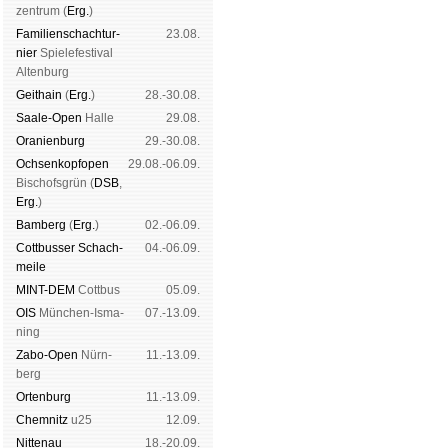
zen­trum (
Erg.
)
Familien­schach­tur­
23.08.
nier
Spiele­fes­ti­val
Al­ten­burg
Geit­hain
(
Erg.
)
28.-30.08.
Saale-Open
Halle
29.08.
Oranien­burg
29.-30.08.
Och­sen­kopf­open
29.08.-06.09.
Bischofs­grün (
DSB
,
Erg.
)
Bam­berg
(
Erg.
)
02.-06.09.
Cott­busser Schach­
04.-06.09.
meile
MINT-DEM
Cott­bus
05.09.
OIS
Mün­chen-Is­ma­
07.-13.09.
ning
Zabo-Open
Nürn­
11.-13.09.
berg
Orten­burg
11.-13.09.
Chem­nitz
u25
12.09.
Nitte­nau
18.-20.09.