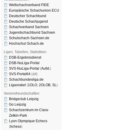
Weltschachverband FIDE
Europäische Schachunion ECU
Deutscher Schachbund
Deutsche Schachjugend
Schachverband Sachsen
Jugendschachbund Sachsen
Schulschach-Sachsen.de
Hochschul-Schach.de
Ligen, Tabellen, Statistiken:
DSB-Ergebnisdienst
DSB-NuLiga-Portal
SVS-NuLiga-Portal
(
Aufst.
)
SVS-Portal64
(alt)
Schachbundesliga.de
Ligaorakel
(
1OLO
,
2OLOB
,
SL
)
Vereinsfreundschaften:
Bridgeclub Leipzig
Go Leipzig
Schachzentrum im Clara-
Zetkin-Park
Lyon Olympique Echecs
(
lichess
)