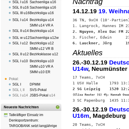
Nachtrag
SGL I u16
Sachsenliga u16
SGL II u16
Sachsenliga u16
14.12.19
19. Weihna
SGL III u16
Bezirksliga u16
36 TN, 9xCH (10'-Partien)
SGL I u14
Bezirksliga u14
SMM u14 VR A
SGL II u14
Bezirksliga u14
2. Nguyen, Alex Dac FM 2
SGL w u12
Sachsenliga u12w
6. Lauckner, Jörg      1
SGL I u12
Bezirksliga u12
SMM u12 VR B
Aktuelles
SGL II u12
Bezirksklasse u12
26.-30.12.19
Deutsc
SGL I u10
Bezirksliga u10
SMM u10 VR A
U14w
, Neumünster
SMM u10 ER
17 Teams, 7xCH

Pokal:
SGL I
DPMM
SGL I
,
II
SVS-Pokal
(Elisa Reuter (G) 4½; Hannah Osw
SGL I
u14
JSBS-Pokal
u14
Neueste Nachrichten
26.-30.12.19
Deutsc
U16m
, Magdeburg
Tatkräftiger Einsatz im
Denksportzentrum:
20 Teams, 7xCH

TARGOBANK setzt langjährige