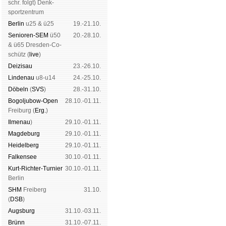
schr. folgt
) Denk­
sport­zen­trum
Ber­lin
u25 & ü25
19.-21.10.
Senioren-SEM
ü50
20.-28.10.
& ü65 Dres­den-Co­
schütz (
live
)
Dei­zi­sau
23.-26.10.
Lin­de­nau
u8-u14
24.-25.10.
Dö­beln
(
SVS
)
28.-31.10.
Bogoljubow-Open
28.10.-01.11.
Frei­burg (
Erg.
)
Il­me­nau
)
29.10.-01.11.
Mag­de­burg
29.10.-01.11.
Hei­del­berg
29.10.-01.11.
Fal­ken­see
30.10.-01.11.
Kurt-Rich­ter-Tur­nier
30.10.-01.11.
Ber­lin
SHM
Frei­berg
31.10.
(
DSB
)
Augs­burg
31.10.-03.11.
Brünn
31.10.-07.11.