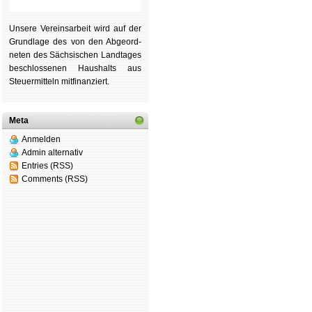
Unsere Ver­eins­ar­beit wird auf der
Grund­lage des von den Ab­ge­ord­
ne­ten des Säch­si­schen Land­tages
be­schlos­se­nen Haus­halts aus
Steu­er­mitteln mit­fi­nan­ziert.
Meta
Anmelden
Admin alternativ
Entries (RSS)
Comments (RSS)