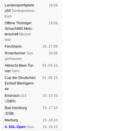
Landes­sport­spiele
19.09.
ü50
Denk­sport­zen­
trum
Offene Thü­rin­ger
19.09.
Schach960-Meis­
ter­schaft
Meu­sel­
witz
Forch­heim
25.-27.09.
Rosen­tur­nier
San­
26.09.
ger­hau­sen
Albrecht-Beer-Tur­
01.-04.10.
nier
Ge­ra
Cup der Deut­schen
01.-06.10.
Ein­heit
Wer­ni­ge­ro­
de
Eise­nach
u21
10.-13.10.
(
JSBS
)
Bad Harz­burg
13.-17.10.
(
DSB
)
Mar­burg
15.-18.10.
4. SGL-Open
(
Aus­
16.-18.10.