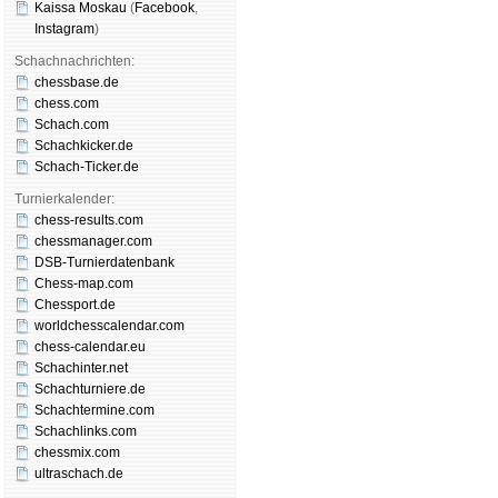
Kaissa Moskau
(
Face­book
,
Insta­gram
)
Schachnachrichten:
chessbase.de
chess.com
Schach.com
Schachkicker.de
Schach-Ticker.de
Turnierkalender:
chess-results.com
chessmanager.com
DSB-Turnierdatenbank
Chess-map.com
Chessport.de
worldchesscalendar.com
chess-calendar.eu
Schachinter.net
Schachturniere.de
Schachtermine.com
Schachlinks.com
chessmix.com
ultraschach.de