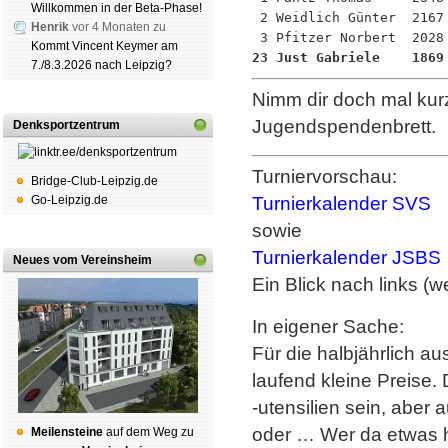
Willkommen in der Beta-Phase!
 2 Weidlich Günter  2167 
Henrik
vor 4 Monaten zu
Kommt Vincent Keymer am
23 Just Gabriele    1869
7./8.3.2026 nach Leipzig?
Nimm dir doch mal kurz
Jugendspendenbrett.
Denksportzentrum
Turniervorschau:
Bridge-Club-Leipzig.de
Go-Leipzig.de
Turnierkalender SVS
sowie
Turnierkalender JSBS
Neues vom Vereinsheim
Ein Blick nach links (we
In eigener Sache:
Für die halbjährlich 
laufend kleine Preise
-utensilien sein, aber 
oder … Wer da etwas ha
Mei­len­stei­ne
auf dem Weg zu