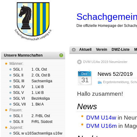
Schachgemeins
Die offizielle Homepage der Schach
Aktuell
Verein
DWZ-Liste
M
Unsere Mannschaften
DVM U14w 2019 Neumünster
Männer:
SGL I
1. OL Ost
News 52/2019
Dez.
SGL II
2. OL Ost B
31
SGL III
Sachsenliga
Ergebnismeldung
,
Sch
SGL IV
1. Lkl B
SGL V
1. Lkl B
Hallo zusammen!
SGL VI
Bezirksliga
News
SGL VII
1. Bkl A
Frauen:
SGL I
2. FrBL Ost
DVM U14w
in Neum
SGL II
FrRL Südost
DVM U16m
in Magd
Jugend:
SGL w u16
Sachsenliga u16w