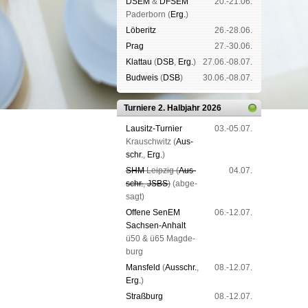
DSEM
&
DFSEM
20.-21.06.
Pader­born (
Erg.
)
Lö­be­ritz
26.-28.06.
Prag
27.-30.06.
Klat­tau
(
DSB
,
Erg.
)
27.06.-08.07.
Bud­weis
(
DSB
)
30.06.-08.07.
Turniere 2. Halbjahr 2026
Lau­sitz-Tur­nier
03.-05.07.
Krausch­witz (
Aus­
schr.
,
Erg.
)
SHM
Leip­zig (
Aus­
04.07.
schr.
,
JSBS
)
(ab­ge­
sagt)
Offene SenEM
06.-12.07.
Sach­sen-An­halt
ü50 & ü65 Mag­de­
burg
Mans­feld
(
Aus­schr.
,
08.-12.07.
Erg.
)
Straß­burg
08.-12.07.