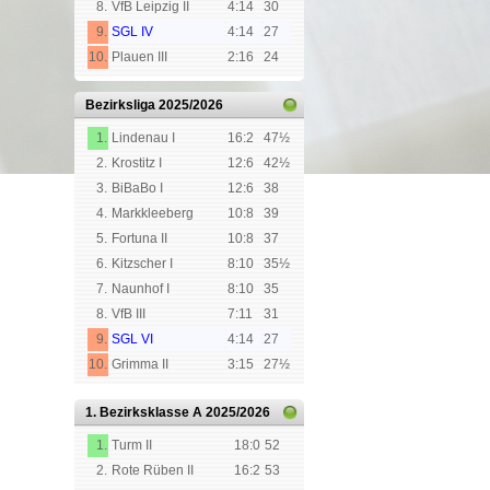
8.
VfB Leipzig II
4:14
30
9.
SGL IV
4:14
27
10.
Plauen III
2:16
24
Bezirksliga
2025/2026
1.
Lindenau I
16:2
47½
2.
Krostitz I
12:6
42½
3.
BiBaBo I
12:6
38
4.
Markkleeberg
10:8
39
5.
Fortuna II
10:8
37
6.
Kitzscher I
8:10
35½
7.
Naunhof I
8:10
35
8.
VfB III
7:11
31
9.
SGL VI
4:14
27
10.
Grimma II
3:15
27½
1. Bezirksklasse A
2025/2026
1.
Turm II
18:0
52
2.
Rote Rüben II
16:2
53