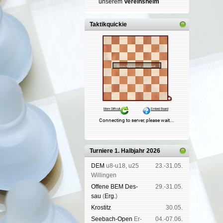
un­se­rem
Ver­eins­heim
Taktikquickie
Turniere 1. Halbjahr 2026
DEM
u8-u18, u25
23.-31.05.
Wil­lin­gen
Offene BEM Des­
29.-31.05.
sau
(
Erg.
)
Kros­titz
30.05.
See­bach-Open
Er­
04.-07.06.