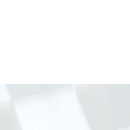
gemeinschaft Leipzig
e.V. 2011-2024. |
Verein
|
Vorstand
|
Mitgliedschaft
|
Vereinsheim
|
nbrett
|
Impressum
|
Haf­tungs­aus­schluss
|
Daten­schutz­er­klä­rung