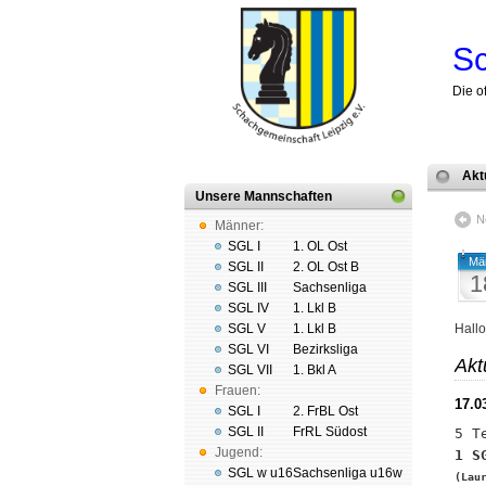
Sc
Die o
Akt
Unsere Mannschaften
N
Männer:
SGL I
1. OL Ost
Mä
SGL II
2. OL Ost B
1
SGL III
Sachsenliga
SGL IV
1. Lkl B
SGL V
1. Lkl B
Hall
SGL VI
Bezirksliga
Akt
SGL VII
1. Bkl A
Frauen:
17.0
SGL I
2. FrBL Ost
SGL II
FrRL Südost
Jugend:
SGL w u16
Sachsenliga u16w
(Lau