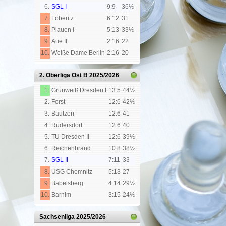
6.
SGL I
9:9
36½
7.
Löberitz
6:12
31
8.
Plauen I
5:13
33½
9.
Aue II
2:16
22
10.
Weiße Dame Berlin
2:16
20
2. Oberliga Ost B
2025/2026
1.
Grünweiß Dresden I
13:5
44½
2.
Forst
12:6
42½
3.
Bautzen
12:6
41
4.
Rüdersdorf
12:6
40
5.
TU Dresden II
12:6
39½
6.
Reichenbrand
10:8
38½
7.
SGL II
7:11
33
8.
USG Chemnitz
5:13
27
9.
Babelsberg
4:14
29½
10.
Barnim
3:15
24½
Sachsenliga
2025/2026