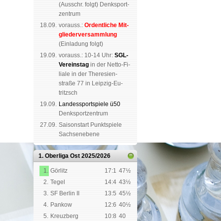
(
Aus­schr. folgt
) Denk­sport­
zen­trum
18.09.
vorauss.:
Or­dent­li­che Mit­
glie­der­ver­samm­lung
(Ein­la­dung folgt)
19.09.
vor­auss.: 10-14 Uhr:
SGL-
Ver­eins­tag
in der Netto-Fi­
li­a­le in der The­re­sien­
straße 77 in Leip­zig-Eu­
tritzsch
19.09.
Landes­sport­spiele ü50
Denk­sport­zen­trum
27.09.
Saison­start Punkt­spiele
Sachsen­ebene
1. Oberliga Ost
2025/2026
1.
Görlitz
17:1
47½
2.
Tegel
14:4
43½
3.
SF Berlin II
13:5
45½
4.
Pankow
12:6
40½
5.
Kreuzberg
10:8
40