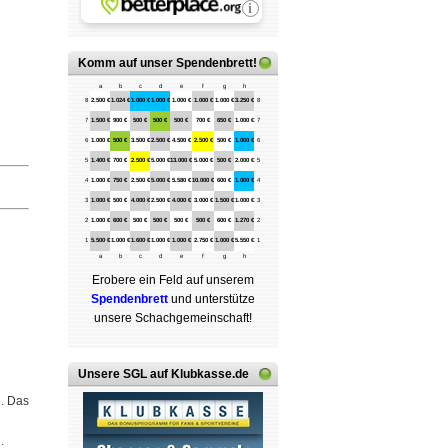
Komm auf
unser Spendenbrett
!
a
b
c
d
e
f
g
h
8
2.500 €
1.024 €
1.000 €
1.000 €
1.000 €
1.000 €
1.000 €
3.250 €
8
7
1.500 €
900 €
500 €
500 €
500 €
700 €
650 €
1.000 €
7
6
1.000 €
500 €
3.500 €
2.500 €
4.500 €
2.500 €
500 €
1.000 €
6
5
1.400 €
700 €
2.500 €
5.000 €
13.000 €
5.000 €
500 €
2.000 €
5
4
1.000 €
750 €
2.500 €
5.000 €
5.580 €
10.000 €
600 €
1.000 €
4
3
1.000 €
500 €
4.000 €
2.500 €
4.000 €
3.000 €
1.500 €
1.000 €
3
2
1.000 €
600 €
500 €
500 €
500 €
500 €
600 €
1.270 €
2
1
5.500 €
1.000 €
1.600 €
1.000 €
1.000 €
2.750 €
1.000 €
5.550 €
1
a
b
c
d
e
f
g
h
Erobere ein Feld auf unserem
Spenden­brett
und unterstütze
unsere Schach­ge­mein­schaft!
Unsere SGL auf Klubkasse.de
e. Das
.