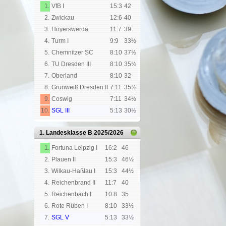
1.
VfB I
15:3
42
2.
Zwickau
12:6
40
3.
Hoyerswerda
11:7
39
4.
Turm I
9:9
33½
5.
Chemnitzer SC
8:10
37½
6.
TU Dresden III
8:10
35½
7.
Oberland
8:10
32
8.
Grünweiß Dresden II
7:11
35½
9.
Coswig
7:11
34½
10.
SGL III
5:13
30½
1. Landesklasse B
2025/2026
1.
Fortuna Leipzig I
16:2
46
2.
Plauen II
15:3
46½
3.
Wilkau-Haßlau I
15:3
44½
4.
Reichenbrand II
11:7
40
5.
Reichenbach I
10:8
35
6.
Rote Rüben I
8:10
33½
7.
SGL V
5:13
33½