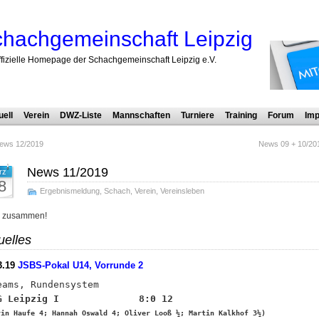
hachgemeinschaft Leipzig
ffizielle Homepage der Schachgemeinschaft Leipzig e.V.
uell
Verein
DWZ-Liste
Mannschaften
Turniere
Training
Forum
Imp
ews 12/2019
News 09 + 10/20
News 11/2019
rz
8
Ergebnismeldung
,
Schach
,
Verein
,
Vereinsleben
o zusammen!
uelles
3.19
JSBS-Pokal U14, Vorrunde 2
rin Haufe 4; Hannah Oswald 4; Oliver Looß ½; Martin Kalkhof 3½)