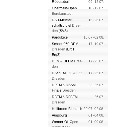
Rüders­dorf
09.-12.07.
Ober­main-Open
10.-12.07.
Burg­kun­stadt
DSB-Meister­
16.-26.07.
schafts­gipfel
Dres­
den (
SVS
)
Pardu­bice
16.07.-02.08.
Schach960-DEM
17.-19.07.
Dres­den (
Erg1
,
Erg2
)
DEM
&
DFEM
Dres­
17.-25.07.
den
DSenEM
ü50 & ü65
17.-25.07.
Dres­den
DPEM
&
DSAM-
23.-25.07.
Finale
Dres­den
DBEM
&
DFBEM
26.07.
Dres­den
Heil­bronn-Bi­ber­ach
30.07.-02.08.
Augs­burg
01.-04.08.
Werner-Ott-Open
01.-09.08.