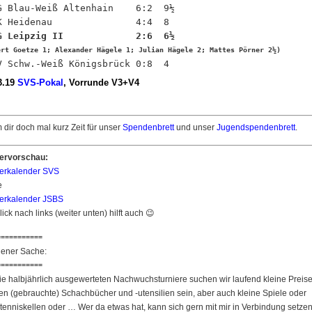
SG Blau-Weiß Altenhain    6:2  9½

ert Goetze 1; Alexander Hägele 1; Julian Hägele 2; Mattes Pörner 2½)
3.19
SVS-Pokal
, Vorrunde V3+V4
dir doch mal kurz Zeit für unser
Spendenbrett
und unser
Jugendspendenbrett
.
iervorschau:
ierkalender SVS
e
ierkalender JSBS
lick nach links (weiter unten) hilft auch 😉
===========
gener Sache:
===========
ie halbjährlich ausgewerteten Nachwuchsturniere suchen wir laufend kleine Preis
n (gebrauchte) Schachbücher und -utensilien sein, aber auch kleine Spiele oder
tenniskellen oder … Wer da etwas hat, kann sich gern mit mir in Verbindung setzen