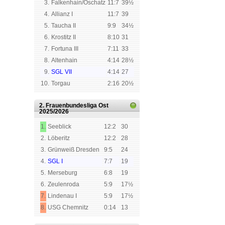
3.
Falkenhain/Oschatz
11:7
39½
4.
Allianz I
11:7
39
5.
Taucha II
9:9
34½
6.
Krostitz II
8:10
31
7.
Fortuna III
7:11
33
8.
Altenhain
4:14
28½
9.
SGL VII
4:14
27
10.
Torgau
2:16
20½
2. Frauenbundesliga Ost
2025/2026
1.
Seeblick
12:2
30
2.
Löberitz
12:2
28
3.
Grünweiß Dresden
9:5
24
4.
SGL I
7:7
19
5.
Merseburg
6:8
19
6.
Zeulenroda
5:9
17½
7.
Lindenau I
5:9
17½
8.
USG Chemnitz
0:14
13