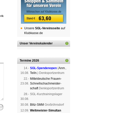
rik
Unsere
SGL-Ver­eins­sei­te
auf
Klubkasse.de
Unser Vereinskalender
Termine 2026
14.-
SGL-Spenden­open
(
Anm.
,
16.08.
Teiln.
) Denk­sport­zen­trum
22.-
Mit­tel­deu­tsche Frauen-
23.08.
Schnell­schach­meis­ter­
schaft
Denk­sport­zen­trum
28.-
SGL-Kurz­trai­nings­lager
30.08.
30.08.
Blitz-SMM
Groß­röhrs­dorf
12.09.
Weltmeister-Simultan