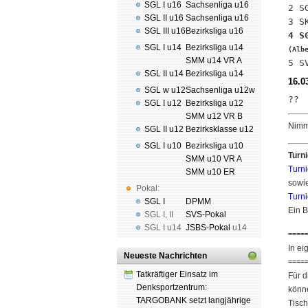
SGL I u16
Sachsenliga u16

2 
SGL II u16
Sachsenliga u16
SGL III u16
Bezirksliga u16
SGL I u14
Bezirksliga u14
(Alb
SMM u14 VR A
SGL II u14
Bezirksliga u14
16.0
SGL w u12
Sachsenliga u12w
SGL I u12
Bezirksliga u12
SMM u12 VR B
Nimm 
SGL II u12
Bezirksklasse u12
SGL I u10
Bezirksliga u10
Turn
SMM u10 VR A
Turn
SMM u10 ER
sowi
Pokal:
Turn
SGL I
DPMM
Ein B
SGL I
,
II
SVS-Pokal
SGL I
u14
JSBS-Pokal
u14
====
In ei
Neueste Nachrichten
====
Tatkräftiger Einsatz im
Für d
Denksportzentrum:
könne
TARGOBANK setzt langjährige
Tisch