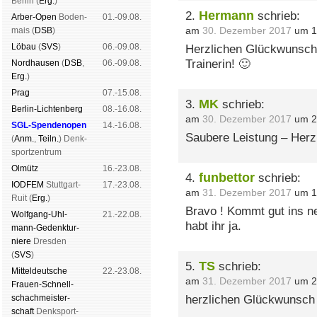
Ber­lin (
Erg.
)
Hermann
2.
schrieb:
Arber-Open
Boden­
01.-09.08.
am
30. Dezember 2017
um 1
mais (
DSB
)
Lö­bau
(
SVS
)
06.-09.08.
Herzlichen Glückwunsch 
Trainerin! 🙂
Nord­hau­sen
(
DSB
,
06.-09.08.
Erg.
)
Prag
07.-15.08.
MK
3.
schrieb:
Berlin-Lich­ten­berg
08.-16.08.
am
30. Dezember 2017
um 2
SGL-Spenden­open
14.-16.08.
Saubere Leistung – Her
(
Anm.
,
Teiln.
) Denk­
sport­zen­trum
Ol­mütz
16.-23.08.
funbettor
4.
schrieb:
IODFEM
Stutt­gart-
17.-23.08.
am
31. Dezember 2017
um 1
Ruit (
Erg.
)
Bravo ! Kommt gut ins n
Wolf­gang-Uhl­
21.-22.08.
habt ihr ja.
mann-Ge­denk­tur­
niere
Dres­den
(
SVS
)
TS
5.
schrieb:
Mit­tel­deu­tsche
22.-23.08.
am
31. Dezember 2017
um 2
Frauen-Schnell­
schach­meis­ter­
herzlichen Glückwunsch
schaft
Denk­sport­