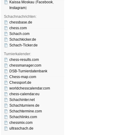
Kaissa Moskau
(
Face­book
,
Insta­gram
)
Schachnachrichten:
chessbase.de
chess.com
Schach.com
Schachkicker.de
Schach-Ticker.de
Turnierkalender:
chess-results.com
chessmanager.com
DSB-Turnierdatenbank
Chess-map.com
Chessport.de
worldchesscalendar.com
chess-calendar.eu
Schachinter.net
Schachturniere.de
Schachtermine.com
Schachlinks.com
chessmix.com
ultraschach.de