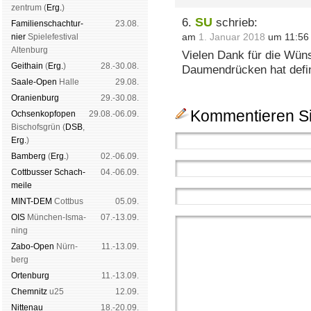
zen­trum (
Erg.
)
SU
6.
schrieb:
Familien­schach­tur­
23.08.
am
1. Januar 2018
um 11:56
nier
Spiele­fes­ti­val
Al­ten­burg
Vielen Dank für die Wün
Geit­hain
(
Erg.
)
28.-30.08.
Daumendrücken hat defin
Saale-Open
Halle
29.08.
Oranien­burg
29.-30.08.
Kommentieren Si
Och­sen­kopf­open
29.08.-06.09.
Bischofs­grün (
DSB
,
Erg.
)
Bam­berg
(
Erg.
)
02.-06.09.
Cott­busser Schach­
04.-06.09.
meile
MINT-DEM
Cott­bus
05.09.
OIS
Mün­chen-Is­ma­
07.-13.09.
ning
Zabo-Open
Nürn­
11.-13.09.
berg
Orten­burg
11.-13.09.
Chem­nitz
u25
12.09.
Nitte­nau
18.-20.09.