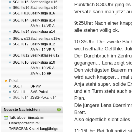
SGL I u16
Sachsenliga u16
Pünktlich 8.30Uhr ging es 
SGL II u16
Sachsenliga u16
Versatz kann man jetzt auc
SGL III u16
Bezirksliga u16
SGL I u14
Bezirksliga u14
9:25Uhr: Nach einer knappe
SMM u14 VR A
alle stehen völlig ok.
SGL II u14
Bezirksliga u14
SGL w u12
Sachsenliga u12w
10.35Uhr: Der zweite Blick
SGL I u12
Bezirksliga u12
wechselhafte Gefühle. Juli
SMM u12 VR B
Der Durchbruch im Zentrum
SGL II u12
Bezirksklasse u12
gegangen… Lena zeigt sich
SGL I u10
Bezirksliga u10
SMM u10 VR A
Den wichtigsten Bauern mus
SMM u10 ER
wird auch knapper… mal se
Pokal:
Anja steht super, solide Er
SGL I
DPMM
und ein Turm steht auch s
SGL I
,
II
SVS-Pokal
SGL I
u14
JSBS-Pokal
u14
Plan.
Die jüngere Lena übernim
Neueste Nachrichten
Brett.
Tatkräftiger Einsatz im
Also eigentlich sieht alles
Denksportzentrum:
TARGOBANK setzt langjährige
11:15Uhr: Bei Juli spitzt s