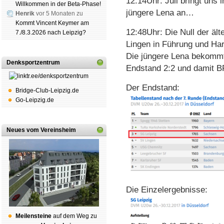
12:14Uhr: Juli bringt uns 
Willkommen in der Beta-Phase!
jüngere Lena an…
Henrik
vor 5 Monaten zu
Kommt Vincent Keymer am
12:48Uhr: Die Null der ält
7./8.3.2026 nach Leipzig?
Lingen in Führung und Ha
Die jüngere Lena bekomm
Denksportzentrum
Endstand 2:2 und damit 
Der Endstand:
Bridge-Club-Leipzig.de
Go-Leipzig.de
Neues vom Vereinsheim
Die Einzelergebnisse:
Mei­len­stei­ne
auf dem Weg zu