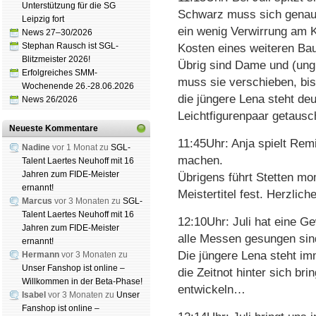
Unterstützung für die SG
Schwarz muss sich genau v
Leipzig fort
ein wenig Verwirrung am K
News 27–30/2026
Stephan Rausch ist SGL-
Kosten eines weiteren Baue
Blitzmeister 2026!
Übrig sind Dame und (ung
Erfolgreiches SMM-
muss sie verschieben, bis 
Wochenende 26.-28.06.2026
die jüngere Lena steht deu
News 26/2026
Leichtfigurenpaar getausc
Neueste Kommentare
11:45Uhr: Anja spielt Re
Nadine
vor 1 Monat zu
SGL-
machen.
Talent Laertes Neuhoff mit 16
Jahren zum FIDE-Meister
Übrigens führt Stetten mo
ernannt!
Meistertitel fest. Herzli
Marcus
vor 3 Monaten zu
SGL-
Talent Laertes Neuhoff mit 16
12:10Uhr: Juli hat eine Ge
Jahren zum FIDE-Meister
alle Messen gesungen sin
ernannt!
Die jüngere Lena steht im
Hermann
vor 3 Monaten zu
Unser Fanshop ist online –
die Zeitnot hinter sich b
Willkommen in der Beta-Phase!
entwickeln…
Isabel
vor 3 Monaten zu
Unser
Fanshop ist online –