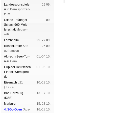
Landes­sport­spiele
19.09.
ü50
Denk­sport­zen­
trum
Offene Thü­rin­ger
19.09.
Schach960-Meis­
ter­schaft
Meu­sel­
witz
Schachgemeinschaft Leipzig
Forch­heim
25.-27.09.
Mitgliedschaft
|
Vereinsheim
schluss
|
Daten­schutz­er­klä­r
Rosen­tur­nier
San­
26.09.
ger­hau­sen
Albrecht-Beer-Tur­
01.-04.10.
nier
Ge­ra
Cup der Deut­schen
01.-06.10.
Ein­heit
Wer­ni­ge­ro­
de
Eise­nach
u21
10.-13.10.
(
JSBS
)
Bad Harz­burg
13.-17.10.
(
DSB
)
Mar­burg
15.-18.10.
4. SGL-Open
(
Aus­
16.-18.10.