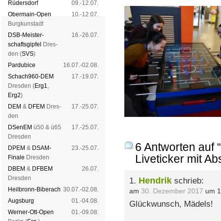
Rüders­dorf
09.-12.07.
Ober­main-Open
10.-12.07.
Burg­kun­stadt
DSB-Meister­
16.-26.07.
schafts­gipfel
Dres­
den (
SVS
)
Pardu­bice
16.07.-02.08.
Schach960-DEM
17.-19.07.
Dres­den (
Erg1
,
Erg2
)
DEM
&
DFEM
Dres­
17.-25.07.
den
DSenEM
ü50 & ü65
17.-25.07.
Dres­den
6 Antworten auf
DPEM
&
DSAM-
23.-25.07.
Liveticker mit Ab
Finale
Dres­den
DBEM
&
DFBEM
26.07.
Dres­den
Hendrik
1.
schrieb:
Heil­bronn-Bi­ber­ach
30.07.-02.08.
am
30. Dezember 2017
um 1
Augs­burg
01.-04.08.
Glückwunsch, Mädels!
Werner-Ott-Open
01.-09.08.