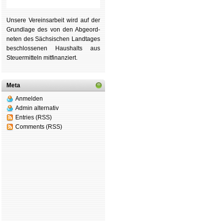
Unsere Ver­eins­ar­beit wird auf der
Grund­lage des von den Ab­ge­ord­
ne­ten des Säch­si­schen Land­tages
be­schlos­se­nen Haus­halts aus
Steu­er­mitteln mit­fi­nan­ziert.
Meta
Anmelden
Admin alternativ
Entries (RSS)
Comments (RSS)