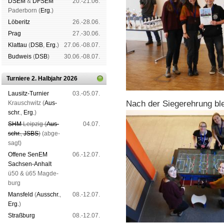
DSEM
&
DFSEM
20.-21.06.
Pader­born (
Erg.
)
Lö­be­ritz
26.-28.06.
Prag
27.-30.06.
Klat­tau
(
DSB
,
Erg.
)
27.06.-08.07.
Bud­weis
(
DSB
)
30.06.-08.07.
Turniere 2. Halbjahr 2026
Lau­sitz-Tur­nier
03.-05.07.
Nach der Siegerehrung blei
Krausch­witz (
Aus­
schr.
,
Erg.
)
SHM
Leip­zig (
Aus­
04.07.
schr.
,
JSBS
)
(ab­ge­
sagt)
Offene SenEM
06.-12.07.
Sach­sen-An­halt
ü50 & ü65 Mag­de­
burg
Mans­feld
(
Aus­schr.
,
08.-12.07.
Erg.
)
Straß­burg
08.-12.07.