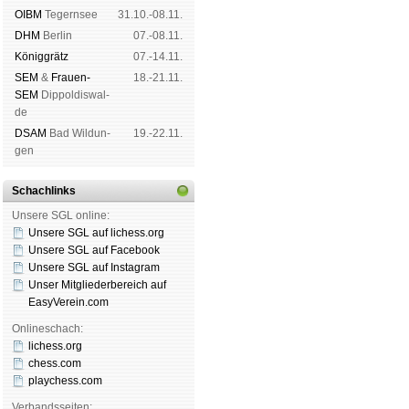
OIBM
Tegern­see
31.10.-08.11.
DHM
Ber­lin
07.-08.11.
König­grätz
07.-14.11.
SEM
&
Frauen-
18.-21.11.
SEM
Dip­pol­dis­wal­
de
DSAM
Bad Wil­dun­
19.-22.11.
gen
Schachlinks
Unsere SGL online:
Unsere SGL auf li­chess.org
Unsere SGL auf Face­book
Unsere SGL auf Insta­gram
Unser Mitgliederbereich auf
EasyVerein.com
Onlineschach:
lichess.org
chess.com
playchess.com
Verbandsseiten: