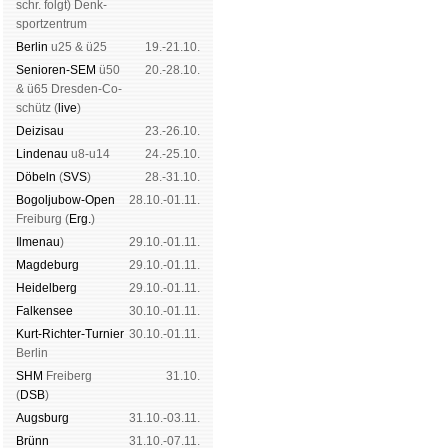
schr. folgt
) Denk­
sport­zen­trum
Ber­lin
u25 & ü25
19.-21.10.
Senioren-SEM
ü50
20.-28.10.
& ü65 Dres­den-Co­
schütz (
live
)
Dei­zi­sau
23.-26.10.
Lin­de­nau
u8-u14
24.-25.10.
Dö­beln
(
SVS
)
28.-31.10.
Bogoljubow-Open
28.10.-01.11.
Frei­burg (
Erg.
)
Il­me­nau
)
29.10.-01.11.
Mag­de­burg
29.10.-01.11.
Hei­del­berg
29.10.-01.11.
Fal­ken­see
30.10.-01.11.
Kurt-Rich­ter-Tur­nier
30.10.-01.11.
Ber­lin
SHM
Frei­berg
31.10.
(
DSB
)
Augs­burg
31.10.-03.11.
Brünn
31.10.-07.11.