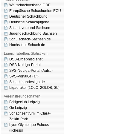
Weltschachverband FIDE
Europäische Schachunion ECU
Deutscher Schachbund
Deutsche Schachjugend
Schachverband Sachsen
Jugendschachbund Sachsen
Schulschach-Sachsen.de
Hochschul-Schach.de
Ligen, Tabellen, Statistiken:
DSB-Ergebnisdienst
DSB-NuLiga-Portal
SVS-NuLiga-Portal
(
Aufst.
)
SVS-Portal64
(alt)
Schachbundesliga.de
Ligaorakel
(
1OLO
,
2OLOB
,
SL
)
Vereinsfreundschaften:
Bridgeclub Leipzig
Go Leipzig
Schachzentrum im Clara-
Zetkin-Park
Lyon Olympique Echecs
(
lichess
)