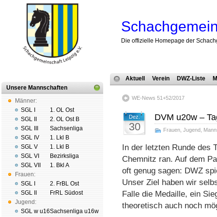
Schachgemeins
Die offizielle Homepage der Schach
Aktuell
Verein
DWZ-Liste
M
Unsere Mannschaften
WE-News 51+52/2017
Männer:
SGL I
1. OL Ost
DVM u20w – Tag 
Dez.
SGL II
2. OL Ost B
30
SGL III
Sachsenliga
Frauen
,
Jugend
,
Mann
SGL IV
1. Lkl B
In der letzten Runde des
SGL V
1. Lkl B
SGL VI
Bezirksliga
Chemnitz ran. Auf dem Pap
SGL VII
1. Bkl A
oft genug sagen: DWZ spi
Frauen:
Unser Ziel haben wir selbs
SGL I
2. FrBL Ost
SGL II
FrRL Südost
Falle die Medaille, ein Sieg
Jugend:
theoretisch auch noch mö
SGL w u16
Sachsenliga u16w