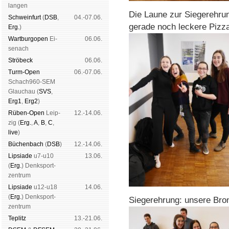
lan­gen
Die Laune zur Siegerehru
Schwein­furt
(
DSB
,
04.-07.06.
gerade noch leckere Piz
Erg.
)
Wart­burg­open
Ei­
06.06.
se­nach
Strö­beck
06.06.
Turm-Open
06.-07.06.
Schach960-SEM
Glau­chau (
SVS
,
Erg1
,
Erg2
)
Rüben-Open
Leip­
12.-14.06.
zig (
Erg.
,
A
,
B
,
C
,
live
)
Büchen­bach
(
DSB
)
12.-14.06.
Lipsiade
u7-u10
13.06.
(
Erg.
) Denk­sport­
zen­trum
Lipsiade
u12-u18
14.06.
(
Erg.
) Denk­sport­
Siegerehrung: unsere Bro
zen­trum
Tep­litz
13.-21.06.