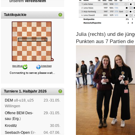
un­se­rem
Ver­eins­heim
Taktikquickie
Julia (rechts) und die jüng
Punkten aus 7 Partien die
Turniere 1. Halbjahr 2026
DEM
u8-u18, u25
23.-31.05.
Wil­lin­gen
Offene BEM Des­
29.-31.05.
sau
(
Erg.
)
Kros­titz
30.05.
See­bach-Open
Er­
04.-07.06.