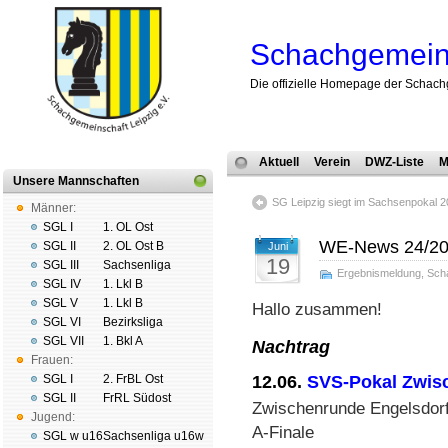
Schachgemeins
Die offizielle Homepage der Schach
Aktuell
Verein
DWZ-Liste
M
Unsere Mannschaften
SG Leipzig siegt im Sachsenpokal 2
Männer:
SGL I
1. OL Ost
WE-News 24/2
SGL II
2. OL Ost B
Juni
19
SGL III
Sachsenliga
Ergebnismeldung
,
Sch
SGL IV
1. Lkl B
SGL V
1. Lkl B
Hallo zusammen!
SGL VI
Bezirksliga
SGL VII
1. Bkl A
Nachtrag
Frauen:
12.06.
SVS-Pokal Zwis
SGL I
2. FrBL Ost
SGL II
FrRL Südost
Zwischenrunde Engelsdor
Jugend:
A-Finale
SGL w u16
Sachsenliga u16w