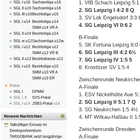
1. VfB Schach Leipzig 5:1
SGL I u16
Sachsenliga u16
SGL II u16
Sachsenliga u16
2. SG Leipzig I 4:2 8 Q
SGL III u16
Bezirksliga u16
3. SV Lok Engelsdorf 3:3 
SGL I u14
Bezirksliga u14
4. SG Leipzig VI 0:6 2
SMM u14 VR A
SGL II u14
Bezirksliga u14
B-Finale
SGL w u12
Sachsenliga u12w
5. SK Fortuna Leipzig 6:0
SGL I u12
Bezirksliga u12
6. SG Leipzig III 4:2 6½
SMM u12 VR B
SGL II u12
Bezirksklasse u12
7. SG Leipzig IV 1:5 5
SGL I u10
Bezirksliga u10
8. Krostitzer SV 1:5 4
SMM u10 VR A
SMM u10 ER
Zwischenrunde Neukirche
Pokal:
A-Finale
SGL I
DPMM
1. ESV Nickelhütte Aue 5:
SGL I
,
II
SVS-Pokal
2. SG Leipzig II 5:1 7 Q
SGL I
u14
JSBS-Pokal
u14
3. SG Neukirchen 1:5 4½
Neueste Nachrichten
4. MT Wilkau-Haßlau II 1
Tatkräftiger Einsatz im
Zwischenrunde Dresden
Denksportzentrum:
A-Finale
TARGOBANK setzt langjährige