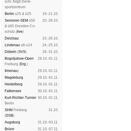
schr. folgt
) Denk­
sport­zen­trum
Ber­lin
u25 & ü25
19.-21.10.
Senioren-SEM
ü50
20.-28.10.
& ü65 Dres­den-Co­
schütz (
live
)
Dei­zi­sau
23.-26.10.
Lin­de­nau
u8-u14
24.-25.10.
Dö­beln
(
SVS
)
28.-31.10.
Bogoljubow-Open
28.10.-01.11.
Frei­burg (
Erg.
)
Il­me­nau
)
29.10.-01.11.
Mag­de­burg
29.10.-01.11.
Hei­del­berg
29.10.-01.11.
Fal­ken­see
30.10.-01.11.
Kurt-Rich­ter-Tur­nier
30.10.-01.11.
Ber­lin
SHM
Frei­berg
31.10.
(
DSB
)
Augs­burg
31.10.-03.11.
Brünn
31.10.-07.11.