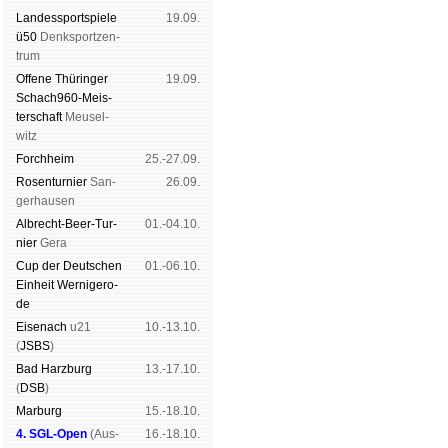
Landes­sport­spiele
19.09.
ü50
Denk­sport­zen­
trum
Offene Thü­rin­ger
19.09.
Schach960-Meis­
ter­schaft
Meu­sel­
witz
Forch­heim
25.-27.09.
Rosen­tur­nier
San­
26.09.
ger­hau­sen
Albrecht-Beer-Tur­
01.-04.10.
nier
Ge­ra
Cup der Deut­schen
01.-06.10.
Ein­heit
Wer­ni­ge­ro­
de
Eise­nach
u21
10.-13.10.
(
JSBS
)
Bad Harz­burg
13.-17.10.
(
DSB
)
Mar­burg
15.-18.10.
4. SGL-Open
(
Aus­
16.-18.10.