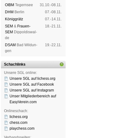
OIBM
Tegern­see
31.10.-08.11.
DHM
Ber­lin
07.-08.11.
König­grätz
07.-14.11.
SEM
&
Frauen-
18.-21.11.
SEM
Dip­pol­dis­wal­
de
DSAM
Bad Wil­dun­
19.-22.11.
gen
Schachlinks
Unsere SGL online:
Unsere SGL auf li­chess.org
Unsere SGL auf Face­book
Unsere SGL auf Insta­gram
Unser Mitgliederbereich auf
EasyVerein.com
Onlineschach:
lichess.org
chess.com
playchess.com
Verbandsseiten: