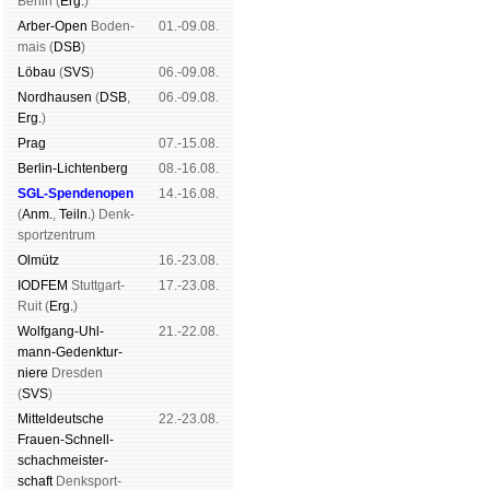
Ber­lin (
Erg.
)
Arber-Open
Boden­
01.-09.08.
mais (
DSB
)
Lö­bau
(
SVS
)
06.-09.08.
Nord­hau­sen
(
DSB
,
06.-09.08.
Erg.
)
Prag
07.-15.08.
Berlin-Lich­ten­berg
08.-16.08.
SGL-Spenden­open
14.-16.08.
(
Anm.
,
Teiln.
) Denk­
sport­zen­trum
Ol­mütz
16.-23.08.
IODFEM
Stutt­gart-
17.-23.08.
Ruit (
Erg.
)
Wolf­gang-Uhl­
21.-22.08.
mann-Ge­denk­tur­
niere
Dres­den
(
SVS
)
Mit­tel­deu­tsche
22.-23.08.
Frauen-Schnell­
schach­meis­ter­
schaft
Denk­sport­