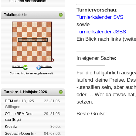
un­se­rem
Ver­eins­heim
Turniervorschau:
Taktikquickie
Turnierkalender SVS
sowie
Turnierkalender JSBS
Ein Blick nach links (weite
—————–
In eigener Sache:
—————–
Für die halbjährlich ausg
laufend kleine Preise. D
-utensilien sein, aber auc
Turniere 1. Halbjahr 2026
oder … Wer da etwas hat, 
DEM
u8-u18, u25
23.-31.05.
setzen.
Wil­lin­gen
Beste Grüße!
Offene BEM Des­
29.-31.05.
sau
(
Erg.
)
Kros­titz
30.05.
See­bach-Open
Er­
04.-07.06.