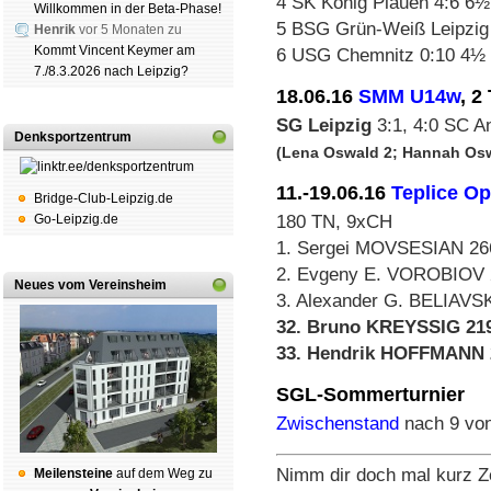
4 SK König Plauen 4:6 6½
Willkommen in der Beta-Phase!
5 BSG Grün-Weiß Leipzig 
Henrik
vor 5 Monaten zu
Kommt Vincent Keymer am
6 USG Chemnitz 0:10 4½
7./8.3.2026 nach Leipzig?
18.06.16
SMM U14w
, 2
SG Leipzig
3:1, 4:0 SC A
Denksportzentrum
(Lena Oswald 2; Hannah Oswa
11.-19.06.16
Teplice O
Bridge-Club-Leipzig.de
Go-Leipzig.de
180 TN, 9xCH
1. Sergei MOVSESIAN 2
2. Evgeny E. VOROBIOV
Neues vom Vereinsheim
3. Alexander G. BELIAV
32. Bruno KREYSSIG 219
33. Hendrik HOFFMANN 
SGL-Sommerturnier
Zwischenstand
nach 9 vo
Nimm dir doch mal kurz Z
Mei­len­stei­ne
auf dem Weg zu