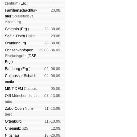
zen­trum (
Erg.
)
Familien­schach­tur­
23.08.
nier
Spiele­fes­ti­val
Al­ten­burg
Geit­hain
(
Erg.
)
28.-30.08.
Saale-Open
Halle
29.08.
Oranien­burg
29.-30.08.
Och­sen­kopf­open
29.08.-06.09.
Bischofs­grün (
DSB
,
Erg.
)
Bam­berg
(
Erg.
)
02.-06.09.
Cott­busser Schach­
04.-06.09.
meile
MINT-DEM
Cott­bus
05.09.
OIS
Mün­chen-Is­ma­
07.-13.09.
ning
Zabo-Open
Nürn­
11.-13.09.
berg
Orten­burg
11.-13.09.
Chem­nitz
u25
12.09.
Nitte­nau
18.-20.09.