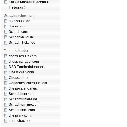
Kaissa Moskau
(
Face­book
,
Insta­gram
)
Schachnachrichten:
chessbase.de
chess.com
Schach.com
Schachkicker.de
Schach-Ticker.de
Turnierkalender:
chess-results.com
chessmanager.com
DSB-Turnierdatenbank
Chess-map.com
Chessport.de
worldchesscalendar.com
chess-calendar.eu
Schachinter.net
Schachturniere.de
Schachtermine.com
Schachlinks.com
chessmix.com
ultraschach.de