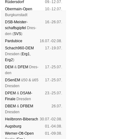
Rüders­dorf
09.-12.07.
Ober­main-Open
10.-12.07.
Burg­kun­stadt
DSB-Meister­
16.-26.07.
schafts­gipfel
Dres­
den (
SVS
)
Pardu­bice
16.07.-02.08.
Schach960-DEM
17.-19.07.
Dres­den (
Erg1
,
Erg2
)
DEM
&
DFEM
Dres­
17.-25.07.
den
DSenEM
ü50 & ü65
17.-25.07.
Dres­den
DPEM
&
DSAM-
23.-25.07.
Finale
Dres­den
DBEM
&
DFBEM
26.07.
Dres­den
Heil­bronn-Bi­ber­ach
30.07.-02.08.
Augs­burg
01.-04.08.
Werner-Ott-Open
01.-09.08.