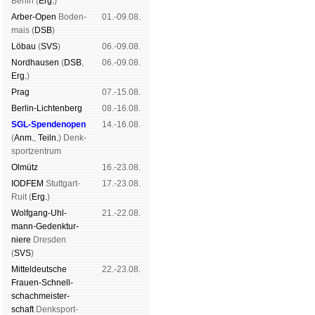
Ber­lin (
Erg.
)
Arber-Open
Boden­
01.-09.08.
mais (
DSB
)
Lö­bau
(
SVS
)
06.-09.08.
Nord­hau­sen
(
DSB
,
06.-09.08.
Erg.
)
Prag
07.-15.08.
Berlin-Lich­ten­berg
08.-16.08.
SGL-Spenden­open
14.-16.08.
(
Anm.
,
Teiln.
) Denk­
sport­zen­trum
Ol­mütz
16.-23.08.
IODFEM
Stutt­gart-
17.-23.08.
Ruit (
Erg.
)
Wolf­gang-Uhl­
21.-22.08.
mann-Ge­denk­tur­
niere
Dres­den
(
SVS
)
Mit­tel­deu­tsche
22.-23.08.
Frauen-Schnell­
schach­meis­ter­
schaft
Denk­sport­