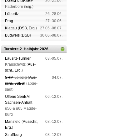
DSEM
&
DFSEM
20.-21.06.
Pader­born (
Erg.
)
Lö­be­ritz
26.-28.06.
Prag
27.-30.06.
Klat­tau
(
DSB
,
Erg.
)
27.06.-08.07.
Bud­weis
(
DSB
)
30.06.-08.07.
Turniere 2. Halbjahr 2026
Lau­sitz-Tur­nier
03.-05.07.
Krausch­witz (
Aus­
schr.
,
Erg.
)
SHM
Leip­zig (
Aus­
04.07.
schr.
,
JSBS
)
(ab­ge­
sagt)
Offene SenEM
06.-12.07.
Sach­sen-An­halt
ü50 & ü65 Mag­de­
burg
Mans­feld
(
Aus­schr.
,
08.-12.07.
Erg.
)
Straß­burg
08.-12.07.