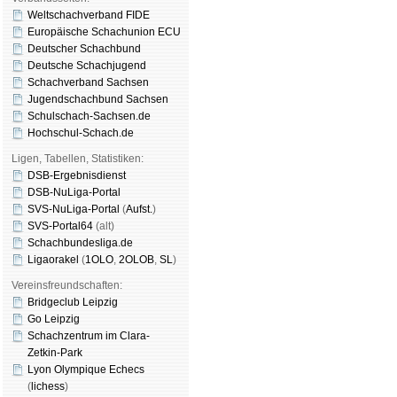
Weltschachverband FIDE
Europäische Schachunion ECU
Deutscher Schachbund
Deutsche Schachjugend
Schachverband Sachsen
Jugendschachbund Sachsen
Schulschach-Sachsen.de
Hochschul-Schach.de
Ligen, Tabellen, Statistiken:
DSB-Ergebnisdienst
DSB-NuLiga-Portal
SVS-NuLiga-Portal
(
Aufst.
)
SVS-Portal64
(alt)
Schachbundesliga.de
Ligaorakel
(
1OLO
,
2OLOB
,
SL
)
Vereinsfreundschaften:
Bridgeclub Leipzig
Go Leipzig
Schachzentrum im Clara-
Zetkin-Park
Lyon Olympique Echecs
(
lichess
)