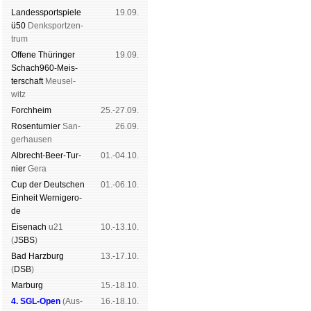
Landes­sport­spiele
19.09.
ü50
Denk­sport­zen­
trum
Offene Thü­rin­ger
19.09.
Schach960-Meis­
ter­schaft
Meu­sel­
witz
Forch­heim
25.-27.09.
Rosen­tur­nier
San­
26.09.
ger­hau­sen
Albrecht-Beer-Tur­
01.-04.10.
nier
Ge­ra
Cup der Deut­schen
01.-06.10.
Ein­heit
Wer­ni­ge­ro­
de
Eise­nach
u21
10.-13.10.
(
JSBS
)
Bad Harz­burg
13.-17.10.
(
DSB
)
Mar­burg
15.-18.10.
4. SGL-Open
(
Aus­
16.-18.10.