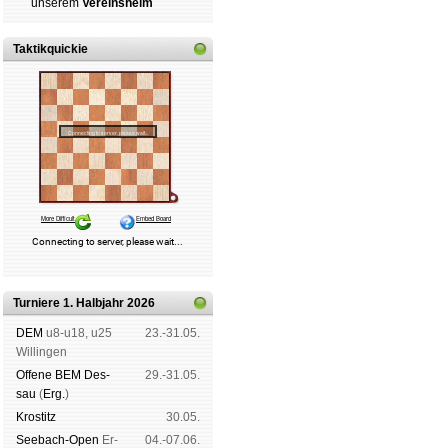
un­se­rem
Ver­eins­heim
Taktikquickie
Turniere 1. Halbjahr 2026
DEM
u8-u18, u25
23.-31.05.
Wil­lin­gen
Offene BEM Des­
29.-31.05.
sau
(
Erg.
)
Kros­titz
30.05.
See­bach-Open
Er­
04.-07.06.