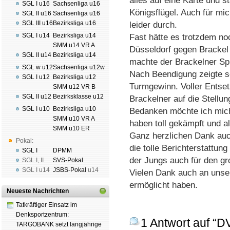
alles auf eine Karte und 
SGL I u16
Sachsenliga u16
Königsflügel. Auch für mi
SGL II u16
Sachsenliga u16
SGL III u16
Bezirksliga u16
leider durch.
SGL I u14
Bezirksliga u14
Fast hätte es trotzdem no
SMM u14 VR A
Düsseldorf gegen Brackel 
SGL II u14
Bezirksliga u14
machte der Brackelner Spi
SGL w u12
Sachsenliga u12w
Nach Beendigung zeigte se
SGL I u12
Bezirksliga u12
Turmgewinn. Voller Entse
SMM u12 VR B
SGL II u12
Bezirksklasse u12
Brackelner auf die Stellun
SGL I u10
Bezirksliga u10
Bedanken möchte ich mich
SMM u10 VR A
haben toll gekämpft und a
SMM u10 ER
Ganz herzlichen Dank au
Pokal:
die tolle Berichterstattu
SGL I
DPMM
der Jungs auch für den gr
SGL I
,
II
SVS-Pokal
SGL I
u14
JSBS-Pokal
u14
Vielen Dank auch an unse
ermöglicht haben.
Neueste Nachrichten
Tatkräftiger Einsatz im
Denksportzentrum:
1 Antwort auf “
TARGOBANK setzt langjährige