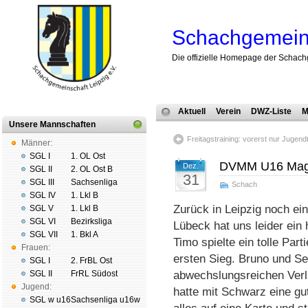
Schachgemeins
Die offizielle Homepage der Schach
Aktuell
Verein
DWZ-Liste
M
Unsere Mannschaften
Freitagstraining: vorerst nur Jugend
Männer:
SGL I
1. OL Ost
DVMM U16 Magd
Dez.
SGL II
2. OL Ost B
31
SGL III
Sachsenliga
Schach
SGL IV
1. Lkl B
Zurück in Leipzig noch ei
SGL V
1. Lkl B
SGL VI
Bezirksliga
Lübeck hat uns leider ein 
SGL VII
1. Bkl A
Timo spielte ein tolle Par
Frauen:
ersten Sieg. Bruno und Se
SGL I
2. FrBL Ost
SGL II
FrRL Südost
abwechslungsreichen Verl
Jugend:
hatte mit Schwarz eine gu
SGL w u16
Sachsenliga u16w