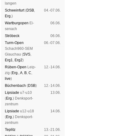
lan­gen
Schwein­furt
(
DSB
,
04.-07.06.
Erg.
)
Wart­burg­open
Ei­
06.06.
se­nach
Strö­beck
06.06.
Turm-Open
06.-07.06.
Schach960-SEM
Glau­chau (
SVS
,
Erg1
,
Erg2
)
Rüben-Open
Leip­
12.-14.06.
zig (
Erg.
,
A
,
B
,
C
,
live
)
Büchen­bach
(
DSB
)
12.-14.06.
Lipsiade
u7-u10
13.06.
(
Erg.
) Denk­sport­
zen­trum
Lipsiade
u12-u18
14.06.
(
Erg.
) Denk­sport­
zen­trum
Tep­litz
13.-21.06.