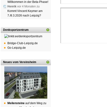
Willkommen in der Beta-Phase!
Henrik
vor 4 Monaten zu
Kommt Vincent Keymer am
7./8.3.2026 nach Leipzig?
Denksportzentrum
Bridge-Club-Leipzig.de
Go-Leipzig.de
Neues vom Vereinsheim
Schachgemeinschaft Leipzig
Mitgliedschaft
|
Vereinsheim
schluss
|
Daten­schutz­er­klä­r
Mei­len­stei­ne
auf dem Weg zu