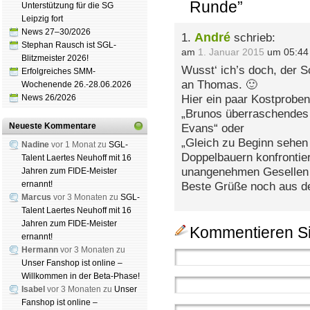
Runde”
Unterstützung für die SG
Leipzig fort
News 27–30/2026
André
1.
schrieb:
Stephan Rausch ist SGL-
am
1. Januar 2015
um 05:44
Blitzmeister 2026!
Wusst‘ ich’s doch, der S
Erfolgreiches SMM-
an Thomas. 🙂
Wochenende 26.-28.06.2026
News 26/2026
Hier ein paar Kostproben
„Brunos überraschendes
Neueste Kommentare
Evans“ oder
„Gleich zu Beginn sehen 
Nadine
vor 1 Monat zu
SGL-
Doppelbauern konfrontier
Talent Laertes Neuhoff mit 16
unangenehmen Gesellen 
Jahren zum FIDE-Meister
ernannt!
Beste Grüße noch aus d
Marcus
vor 3 Monaten zu
SGL-
Talent Laertes Neuhoff mit 16
Jahren zum FIDE-Meister
Kommentieren Si
ernannt!
Hermann
vor 3 Monaten zu
Unser Fanshop ist online –
Willkommen in der Beta-Phase!
Isabel
vor 3 Monaten zu
Unser
Fanshop ist online –