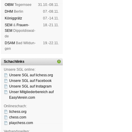
OIBM
Tegern­see
31.10.-08.11.
DHM
Ber­lin
07.-08.11.
König­grätz
07.-14.11.
SEM
&
Frauen-
18.-21.11.
SEM
Dip­pol­dis­wal­
de
DSAM
Bad Wil­dun­
19.-22.11.
gen
Schachlinks
Unsere SGL online:
Unsere SGL auf li­chess.org
Unsere SGL auf Face­book
Unsere SGL auf Insta­gram
Unser Mitgliederbereich auf
EasyVerein.com
Onlineschach:
lichess.org
chess.com
playchess.com
Verbandsseiten: