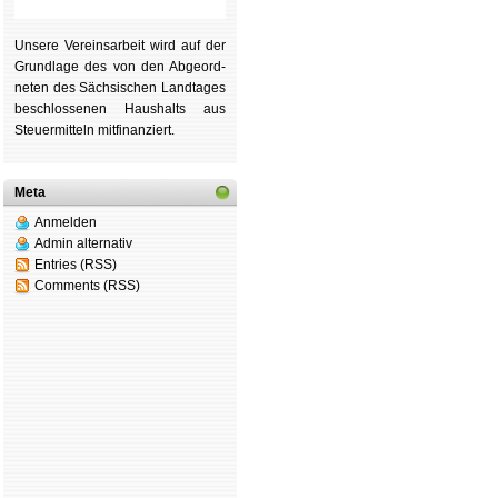
Unsere Ver­eins­ar­beit wird auf der
Grund­lage des von den Ab­ge­ord­
ne­ten des Säch­si­schen Land­tages
be­schlos­se­nen Haus­halts aus
Steu­er­mitteln mit­fi­nan­ziert.
Meta
Anmelden
Admin alternativ
Entries (RSS)
Comments (RSS)