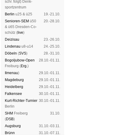
schr. folgt
) Denk­
sport­zen­trum
Ber­lin
u25 & ü25
19.-21.10.
Senioren-SEM
ü50
20.-28.10.
& ü65 Dres­den-Co­
schütz (
live
)
Dei­zi­sau
23.-26.10.
Lin­de­nau
u8-u14
24.-25.10.
Dö­beln
(
SVS
)
28.-31.10.
Bogoljubow-Open
28.10.-01.11.
Frei­burg (
Erg.
)
Il­me­nau
)
29.10.-01.11.
Mag­de­burg
29.10.-01.11.
Hei­del­berg
29.10.-01.11.
Fal­ken­see
30.10.-01.11.
Kurt-Rich­ter-Tur­nier
30.10.-01.11.
Ber­lin
SHM
Frei­berg
31.10.
(
DSB
)
Augs­burg
31.10.-03.11.
Brünn
31.10.-07.11.