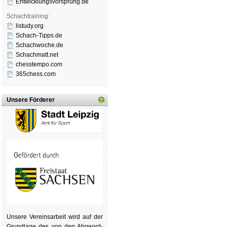
Entwicklungsvorsprung.de
Schachtraining:
listudy.org
Schach-Tipps.de
Schachwoche.de
Schachmatt.net
chesstempo.com
365chess.com
Unsere Förderer
Unsere Ver­eins­ar­beit wird auf der
Grund­lage des von den Ab­ge­ord­