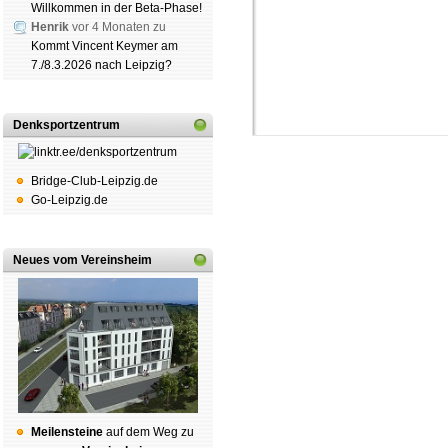
Willkommen in der Beta-Phase!
Henrik
vor 4 Monaten zu
Kommt Vincent Keymer am
7./8.3.2026 nach Leipzig?
Denksportzentrum
Bridge-Club-Leipzig.de
Go-Leipzig.de
Neues vom Vereinsheim
Schachgemeinschaft Leipzig
Mitgliedschaft
|
Vereinsheim
schluss
|
Daten­schutz­er­klä­r
Mei­len­stei­ne
auf dem Weg zu