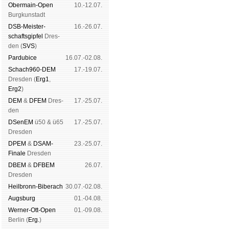
Ober­main-Open
10.-12.07.
Burg­kun­stadt
DSB-Meister­
16.-26.07.
schafts­gipfel
Dres­
den (
SVS
)
Pardu­bice
16.07.-02.08.
Schach960-DEM
17.-19.07.
Dres­den (
Erg1
,
Erg2
)
DEM
&
DFEM
Dres­
17.-25.07.
den
DSenEM
ü50 & ü65
17.-25.07.
Dres­den
DPEM
&
DSAM-
23.-25.07.
Finale
Dres­den
DBEM
&
DFBEM
26.07.
Dres­den
Heil­bronn-Bi­ber­ach
30.07.-02.08.
Augs­burg
01.-04.08.
Werner-Ott-Open
01.-09.08.
Ber­lin (
Erg.
)