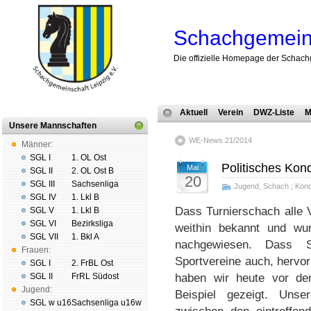
Schachgemeins
Die offizielle Homepage der Schach
Aktuell
Verein
DWZ-Liste
M
Unsere Mannschaften
WE-News 21/2014
Männer:
SGL I
1. OL Ost
Politisches Kond
Mai
SGL II
2. OL Ost B
20
SGL III
Sachsenliga
Jugend
,
Schach
;
Kondi
SGL IV
1. Lkl B
Dass Turnierschach alle V
SGL V
1. Lkl B
SGL VI
Bezirksliga
weithin bekannt und w
SGL VII
1. Bkl A
nachgewiesen. Dass S
Frauen:
Sportvereine auch, hervor
SGL I
2. FrBL Ost
SGL II
FrRL Südost
haben wir heute vor de
Jugend:
Beispiel gezeigt. Unse
SGL w u16
Sachsenliga u16w