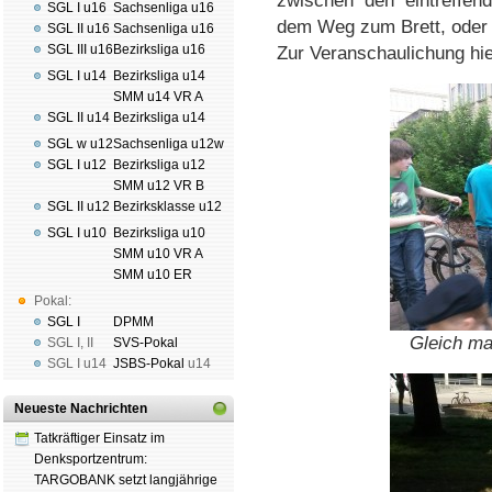
zwischen den eintreffend
SGL I u16
Sachsenliga u16
dem Weg zum Brett, oder
SGL II u16
Sachsenliga u16
SGL III u16
Bezirksliga u16
Zur Veranschaulichung hi
SGL I u14
Bezirksliga u14
SMM u14 VR A
SGL II u14
Bezirksliga u14
SGL w u12
Sachsenliga u12w
SGL I u12
Bezirksliga u12
SMM u12 VR B
SGL II u12
Bezirksklasse u12
SGL I u10
Bezirksliga u10
SMM u10 VR A
SMM u10 ER
Pokal:
SGL I
DPMM
Gleich ma
SGL I
,
II
SVS-Pokal
SGL I
u14
JSBS-Pokal
u14
Neueste Nachrichten
Tatkräftiger Einsatz im
Denksportzentrum:
TARGOBANK setzt langjährige