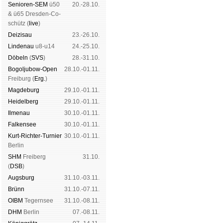
Senioren-SEM
ü50
20.-28.10.
& ü65 Dres­den-Co­
schütz (
live
)
Dei­zi­sau
23.-26.10.
Lin­de­nau
u8-u14
24.-25.10.
Dö­beln
(
SVS
)
28.-31.10.
Bogoljubow-Open
28.10.-01.11.
Frei­burg (
Erg.
)
Mag­de­burg
29.10.-01.11.
Hei­del­berg
29.10.-01.11.
Il­me­nau
30.10.-01.11.
Fal­ken­see
30.10.-01.11.
Kurt-Rich­ter-Tur­nier
30.10.-01.11.
Ber­lin
SHM
Frei­berg
31.10.
(
DSB
)
Augs­burg
31.10.-03.11.
Brünn
31.10.-07.11.
OIBM
Tegern­see
31.10.-08.11.
DHM
Ber­lin
07.-08.11.