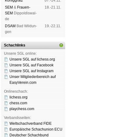
König­grätz
07.-14.11.
SEM
&
Frauen-
18.-21.11.
SEM
Dip­pol­dis­wal­
de
DSAM
Bad Wil­dun­
19.-22.11.
gen
Schachlinks
Unsere SGL online:
Unsere SGL auf li­chess.org
Unsere SGL auf Face­book
Unsere SGL auf Insta­gram
Unser Mitgliederbereich auf
EasyVerein.com
Onlineschach:
lichess.org
chess.com
playchess.com
Verbandsseiten:
Weltschachverband FIDE
Europäische Schachunion ECU
Deutscher Schachbund