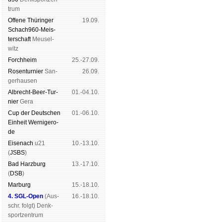
trum
Offene Thü­rin­ger
19.09.
Schach960-Meis­
ter­schaft
Meu­sel­
witz
Forch­heim
25.-27.09.
Rosen­tur­nier
San­
26.09.
ger­hau­sen
Albrecht-Beer-Tur­
01.-04.10.
nier
Ge­ra
Cup der Deut­schen
01.-06.10.
Ein­heit
Wer­ni­ge­ro­
de
Eise­nach
u21
10.-13.10.
(
JSBS
)
Bad Harz­burg
13.-17.10.
(
DSB
)
Mar­burg
15.-18.10.
4. SGL-Open
(
Aus­
16.-18.10.
schr. folgt
) Denk­
sport­zen­trum