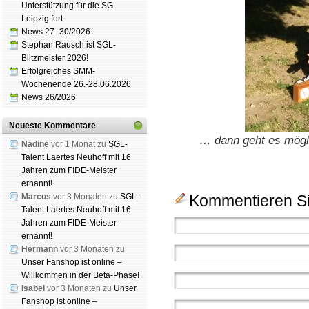
Unterstützung für die SG
Leipzig fort
News 27–30/2026
Stephan Rausch ist SGL-
Blitzmeister 2026!
Erfolgreiches SMM-
Wochenende 26.-28.06.2026
News 26/2026
Neueste Kommentare
… dann geht es mögli
Nadine
vor 1 Monat zu
SGL-
Talent Laertes Neuhoff mit 16
Jahren zum FIDE-Meister
ernannt!
Marcus
vor 3 Monaten zu
SGL-
Kommentieren Si
Talent Laertes Neuhoff mit 16
Jahren zum FIDE-Meister
ernannt!
Hermann
vor 3 Monaten zu
Unser Fanshop ist online –
Willkommen in der Beta-Phase!
Isabel
vor 3 Monaten zu
Unser
Fanshop ist online –