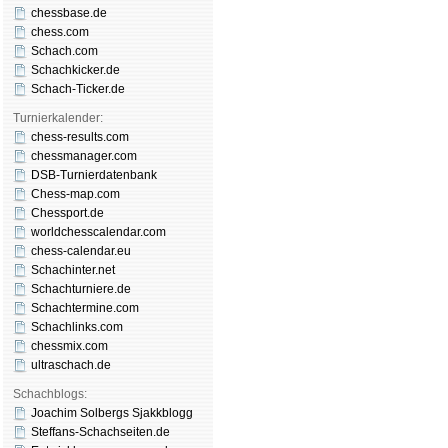
chessbase.de
chess.com
Schach.com
Schachkicker.de
Schach-Ticker.de
Turnierkalender:
chess-results.com
chessmanager.com
DSB-Turnierdatenbank
Chess-map.com
Chessport.de
worldchesscalendar.com
chess-calendar.eu
Schachinter.net
Schachturniere.de
Schachtermine.com
Schachlinks.com
chessmix.com
ultraschach.de
Schachblogs:
Joachim Solbergs Sjakkblogg
Steffans-Schachseiten.de