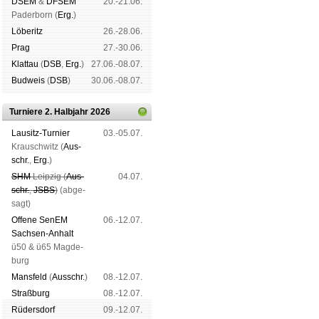
DSEM
&
DFSEM
20.-21.06.
Pader­born (
Erg.
)
Lö­be­ritz
26.-28.06.
Prag
27.-30.06.
Klat­tau
(
DSB
,
Erg.
)
27.06.-08.07.
Bud­weis
(
DSB
)
30.06.-08.07.
Turniere 2. Halbjahr 2026
Lau­sitz-Tur­nier
03.-05.07.
Krausch­witz (
Aus­
schr.
,
Erg.
)
SHM
Leip­zig (
Aus­
04.07.
schr.
,
JSBS
)
(ab­ge­
sagt)
Offene SenEM
06.-12.07.
Sach­sen-An­halt
ü50 & ü65 Mag­de­
burg
Mans­feld
(
Aus­schr.
)
08.-12.07.
Straß­burg
08.-12.07.
Rüders­dorf
09.-12.07.