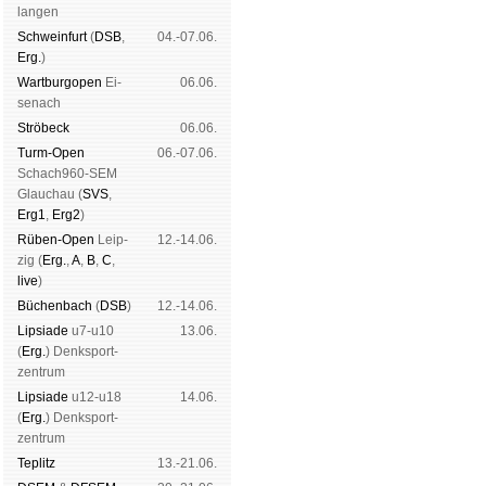
lan­gen
Schwein­furt
(
DSB
,
04.-07.06.
Erg.
)
Wart­burg­open
Ei­
06.06.
se­nach
Strö­beck
06.06.
Turm-Open
06.-07.06.
Schach960-SEM
Glau­chau (
SVS
,
Erg1
,
Erg2
)
Rüben-Open
Leip­
12.-14.06.
zig (
Erg.
,
A
,
B
,
C
,
live
)
Büchen­bach
(
DSB
)
12.-14.06.
Lipsiade
u7-u10
13.06.
(
Erg.
) Denk­sport­
zen­trum
Lipsiade
u12-u18
14.06.
(
Erg.
) Denk­sport­
zen­trum
Tep­litz
13.-21.06.