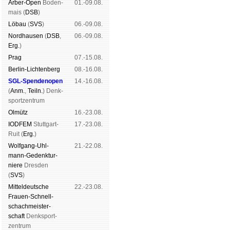
Arber-Open
Boden­
01.-09.08.
mais (
DSB
)
Lö­bau
(
SVS
)
06.-09.08.
Nord­hau­sen
(
DSB
,
06.-09.08.
Erg.
)
Prag
07.-15.08.
Berlin-Lich­ten­berg
08.-16.08.
SGL-Spenden­open
14.-16.08.
(
Anm.
,
Teiln.
) Denk­
sport­zen­trum
Ol­mütz
16.-23.08.
IODFEM
Stutt­gart-
17.-23.08.
Ruit (
Erg.
)
Wolf­gang-Uhl­
21.-22.08.
mann-Ge­denk­tur­
niere
Dres­den
(
SVS
)
Mit­tel­deu­tsche
22.-23.08.
Frauen-Schnell­
schach­meis­ter­
schaft
Denk­sport­
zen­trum