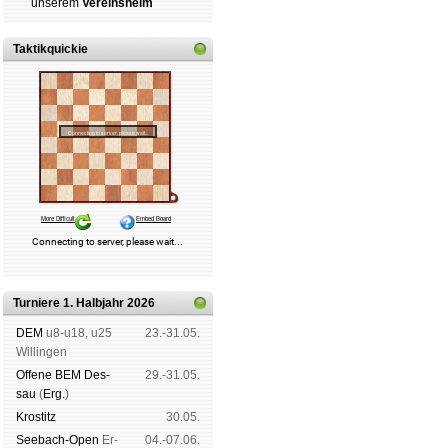
un­se­rem
Ver­eins­heim
Taktikquickie
Turniere 1. Halbjahr 2026
DEM
u8-u18, u25
23.-31.05.
Wil­lin­gen
Offene BEM Des­
29.-31.05.
sau
(
Erg.
)
Kros­titz
30.05.
See­bach-Open
Er­
04.-07.06.