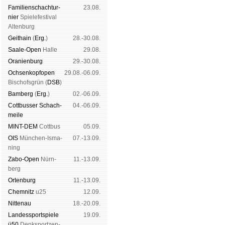
Familien­schach­tur­
23.08.
nier
Spiele­fes­ti­val
Al­ten­burg
Geit­hain
(
Erg.
)
28.-30.08.
Saale-Open
Halle
29.08.
Oranien­burg
29.-30.08.
Och­sen­kopf­open
29.08.-06.09.
Bischofs­grün (
DSB
)
Bam­berg
(
Erg.
)
02.-06.09.
Cott­busser Schach­
04.-06.09.
meile
MINT-DEM
Cott­bus
05.09.
OIS
Mün­chen-Is­ma­
07.-13.09.
ning
Zabo-Open
Nürn­
11.-13.09.
berg
Orten­burg
11.-13.09.
Chem­nitz
u25
12.09.
Nitte­nau
18.-20.09.
Landes­sport­spiele
19.09.
ü50
Denk­sport­zen­