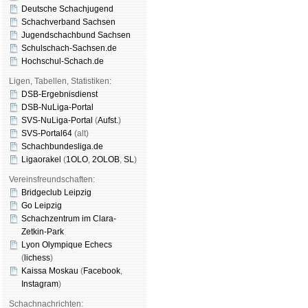
Deutsche Schachjugend
Schachverband Sachsen
Jugendschachbund Sachsen
Schulschach-Sachsen.de
Hochschul-Schach.de
Ligen, Tabellen, Statistiken:
DSB-Ergebnisdienst
DSB-NuLiga-Portal
SVS-NuLiga-Portal
(
Aufst.
)
SVS-Portal64
(alt)
Schachbundesliga.de
Ligaorakel
(
1OLO
,
2OLOB
,
SL
)
Vereinsfreundschaften:
Bridgeclub Leipzig
Go Leipzig
Schachzentrum im Clara-
Zetkin-Park
Lyon Olympique Echecs
(
lichess
)
Kaissa Moskau
(
Face­book
,
Insta­gram
)
Schachnachrichten: