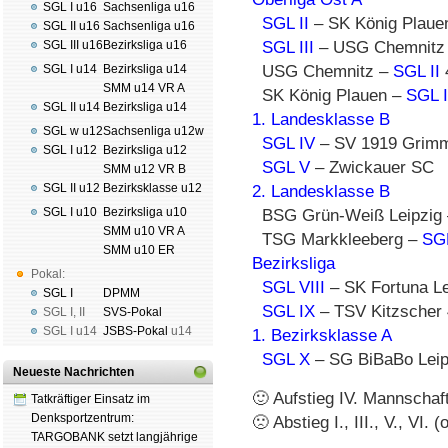
SGL I u16
Sachsenliga u16
SGL II
– SK König Plau
SGL II u16
Sachsenliga u16
SGL III u16
Bezirksliga u16
SGL III
– USG Chemnitz
SGL I u14
Bezirksliga u14
USG Chemnitz –
SGL II
SMM u14 VR A
SK König Plauen –
SGL I
SGL II u14
Bezirksliga u14
1. Landesklasse B
SGL w u12
Sachsenliga u12w
SGL IV
– SV 1919 Grim
SGL I u12
Bezirksliga u12
SGL V
– Zwickauer SC
SMM u12 VR B
SGL II u12
Bezirksklasse u12
2. Landesklasse B
SGL I u10
Bezirksliga u10
BSG Grün-Weiß Leipzig
SMM u10 VR A
TSG Markkleeberg –
SGL
SMM u10 ER
Bezirksliga
Pokal:
SGL VIII
– SK Fortuna Lei
SGL I
DPMM
SGL IX
– TSV Kitzscher 
SGL I
,
II
SVS-Pokal
SGL I
u14
JSBS-Pokal
u14
1. Bezirksklasse A
SGL X
– SG BiBaBo Leipi
Neueste Nachrichten
🙂 Aufstieg IV. Mannschaf
Tatkräftiger Einsatz im
Denksportzentrum:
🙁 Abstieg I., III., V., VI.
TARGOBANK setzt langjährige