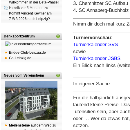
Willkommen in der Beta-Phase!
3. Chemnitzer SC Aufbau 
Henrik
vor 5 Monaten zu
4. SC Annaberg-Buchholz 
Kommt Vincent Keymer am
7./8.3.2026 nach Leipzig?
Nimm dir doch mal kurz Z
Denksportzentrum
Turniervorschau:
Turnierkalender SVS
sowie
Bridge-Club-Leipzig.de
Turnierkalender JSBS
Go-Leipzig.de
Ein Blick nach links (weite
Neues vom Vereinsheim
—————–
In eigener Sache:
—————–
Für die halbjährlich ausg
laufend kleine Preise. D
-utensilien sein, aber auc
oder … Wer da etwas hat, 
setzen.
Mei­len­stei­ne
auf dem Weg zu