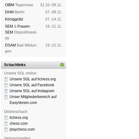
OIBM
Tegern­see
31.10.-08.11.
DHM
Ber­lin
07.-08.11.
König­grätz
07.-14.11.
SEM
&
Frauen-
18.-21.11.
SEM
Dip­pol­dis­wal­
de
DSAM
Bad Wil­dun­
19.-22.11.
gen
Schachlinks
Unsere SGL online:
Unsere SGL auf li­chess.org
Unsere SGL auf Face­book
Unsere SGL auf Insta­gram
Unser Mitgliederbereich auf
EasyVerein.com
Onlineschach:
lichess.org
chess.com
playchess.com
Verbandsseiten: