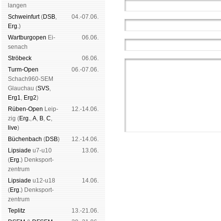
lan­gen
Schwein­furt
(
DSB
,
04.-07.06.
Erg.
)
Wart­burg­open
Ei­
06.06.
se­nach
Strö­beck
06.06.
Turm-Open
06.-07.06.
Schach960-SEM
Glau­chau (
SVS
,
Erg1
,
Erg2
)
Rüben-Open
Leip­
12.-14.06.
zig (
Erg.
,
A
,
B
,
C
,
live
)
Büchen­bach
(
DSB
)
12.-14.06.
Lipsiade
u7-u10
13.06.
(
Erg.
) Denk­sport­
zen­trum
Lipsiade
u12-u18
14.06.
(
Erg.
) Denk­sport­
Schachgemeinschaft Leipzig
zen­trum
Mitgliedschaft
|
Vereinsheim
Tep­litz
13.-21.06.
schluss
|
Daten­schutz­er­klä­r