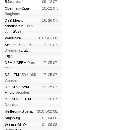
Rüders­dorf
09.-12.07.
Ober­main-Open
10.-12.07.
Burg­kun­stadt
DSB-Meister­
16.-26.07.
schafts­gipfel
Dres­
den (
SVS
)
Pardu­bice
16.07.-02.08.
Schach960-DEM
17.-19.07.
Dres­den (
Erg1
,
Erg2
)
DEM
&
DFEM
Dres­
17.-25.07.
den
DSenEM
ü50 & ü65
17.-25.07.
Dres­den
DPEM
&
DSAM-
23.-25.07.
Finale
Dres­den
DBEM
&
DFBEM
26.07.
Dres­den
Heil­bronn-Bi­ber­ach
30.07.-02.08.
Augs­burg
01.-04.08.
Werner-Ott-Open
01.-09.08.