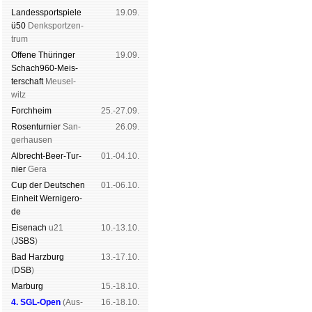
Landes­sport­spiele
19.09.
ü50
Denk­sport­zen­
trum
Offene Thü­rin­ger
19.09.
Schach960-Meis­
ter­schaft
Meu­sel­
witz
Forch­heim
25.-27.09.
Rosen­tur­nier
San­
26.09.
ger­hau­sen
Albrecht-Beer-Tur­
01.-04.10.
nier
Ge­ra
Cup der Deut­schen
01.-06.10.
Ein­heit
Wer­ni­ge­ro­
de
Eise­nach
u21
10.-13.10.
(
JSBS
)
Bad Harz­burg
13.-17.10.
(
DSB
)
Mar­burg
15.-18.10.
4. SGL-Open
(
Aus­
16.-18.10.