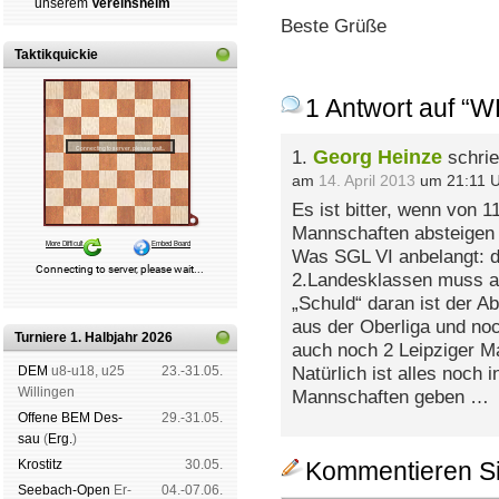
un­se­rem
Ver­eins­heim
Beste Grüße
Taktikquickie
1 Antwort auf “
Georg Heinze
1.
schrie
am
14. April 2013
um 21:11 U
Es ist bitter, wenn von 
Mannschaften absteigen u
Was SGL VI anbelangt: d
2.Landesklassen muss ab
„Schuld“ daran ist der 
aus der Oberliga und no
Turniere 1. Halbjahr 2026
auch noch 2 Leipziger M
DEM
u8-u18, u25
23.-31.05.
Natürlich ist alles noch 
Wil­lin­gen
Mannschaften geben …
Offene BEM Des­
29.-31.05.
sau
(
Erg.
)
Kros­titz
30.05.
Kommentieren Si
See­bach-Open
Er­
04.-07.06.