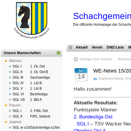
Schachgemeins
Die offizielle Homepage der Schach
Aktuell
Verein
DWZ-Liste
M
Unsere Mannschaften
Oberliga: Und Tschüss….
Verrückt
Männer:
SGL I
1. OL Ost
WE-News 15/2
Apr.
SGL II
2. OL Ost B
14
SGL III
Sachsenliga
Ergebnismeldung
,
Sch
SGL IV
1. Lkl B
Hallo zusammen!
SGL V
1. Lkl B
SGL VI
Bezirksliga
SGL VII
1. Bkl A
Aktuelle Resultate:
Frauen:
Punktspiele Männer
SGL I
2. FrBL Ost
2. Bundesliga Ost
SGL II
FrRL Südost
Jugend:
SGL I
– TSV Wacker Neut
SGL w u16
Sachsenliga u16w
Oberliga Ost A