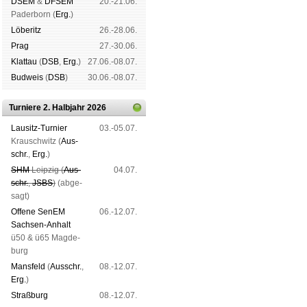
DSEM
&
DFSEM
20.-21.06.
Pader­born (
Erg.
)
Lö­be­ritz
26.-28.06.
Prag
27.-30.06.
Klat­tau
(
DSB
,
Erg.
)
27.06.-08.07.
Bud­weis
(
DSB
)
30.06.-08.07.
Turniere 2. Halbjahr 2026
Lau­sitz-Tur­nier
03.-05.07.
Krausch­witz (
Aus­
schr.
,
Erg.
)
SHM
Leip­zig (
Aus­
04.07.
schr.
,
JSBS
)
(ab­ge­
sagt)
Offene SenEM
06.-12.07.
Sach­sen-An­halt
ü50 & ü65 Mag­de­
burg
Mans­feld
(
Aus­schr.
,
08.-12.07.
Erg.
)
Straß­burg
08.-12.07.