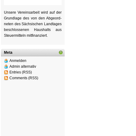
Unsere Ver­eins­ar­beit wird auf der
Grund­lage des von den Ab­ge­ord­
ne­ten des Säch­si­schen Land­tages
be­schlos­se­nen Haus­halts aus
Steu­er­mitteln mit­fi­nan­ziert.
Meta
Anmelden
Admin alternativ
Entries (RSS)
Comments (RSS)