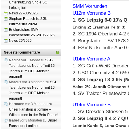
Unterstützung für die SG
SMM Vorrunden
Leipzig fort
U12m Vorrunde B
News 27–30/2026
Stephan Rausch ist SGL-
1. SG Leipzig 6-0 10½ Q
Blitzmeister 2026!
Enxing 2; Erasmus Peltri 3)
Erfolgreiches SMM-
2. SC 1994 Oberland 4-2
Wochenende 26.-28.06.2026
3. Burgstädter TSV 1878 2
News 26/2026
4. ESV Nickelhütte Aue 0-
Neueste Kommentare
U14m Vorrunde A
Nadine
vor 1 Monat zu
SGL-
1. SG Grün-Weiß Dresde
Talent Laertes Neuhoff mit 16
Jahren zum FIDE-Meister
2. USG Chemnitz 4-2 6½
ernannt!
3. SG Leipzig I 3-3 6½
(B
Marcus
vor 3 Monaten zu
SGL-
Halas 2½; Jannik Oltmanns 
Talent Laertes Neuhoff mit 16
4. SV Traktor Priestewitz
Jahren zum FIDE-Meister
ernannt!
Hermann
vor 3 Monaten zu
U14m Vorrunde B
Unser Fanshop ist online –
1. SV Dresden-Striesen 5
Willkommen in der Beta-Phase!
2. SG Leipzig II 4-2 7 Q!
Isabel
vor 3 Monaten zu
Unser
Leonie Kahle 3; Lena Oswald
Fanshop ist online –