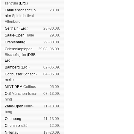
zen­trum (
Erg.
)
Familien­schach­tur­
23.08.
nier
Spiele­fes­ti­val
Al­ten­burg
Geit­hain
(
Erg.
)
28.-30.08.
Saale-Open
Halle
29.08.
Oranien­burg
29.-30.08.
Och­sen­kopf­open
29.08.-06.09.
Bischofs­grün (
DSB
,
Erg.
)
Bam­berg
(
Erg.
)
02.-06.09.
Cott­busser Schach­
04.-06.09.
meile
MINT-DEM
Cott­bus
05.09.
OIS
Mün­chen-Is­ma­
07.-13.09.
ning
Zabo-Open
Nürn­
11.-13.09.
berg
Orten­burg
11.-13.09.
Chem­nitz
u25
12.09.
Nitte­nau
18.-20.09.