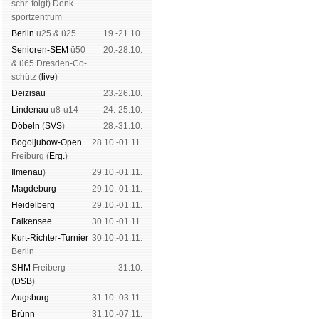
schr. folgt
) Denk­
sport­zen­trum
Ber­lin
u25 & ü25
19.-21.10.
Senioren-SEM
ü50
20.-28.10.
& ü65 Dres­den-Co­
schütz (
live
)
Dei­zi­sau
23.-26.10.
Lin­de­nau
u8-u14
24.-25.10.
Dö­beln
(
SVS
)
28.-31.10.
Bogoljubow-Open
28.10.-01.11.
Frei­burg (
Erg.
)
Il­me­nau
)
29.10.-01.11.
Mag­de­burg
29.10.-01.11.
Hei­del­berg
29.10.-01.11.
Fal­ken­see
30.10.-01.11.
Kurt-Rich­ter-Tur­nier
30.10.-01.11.
Ber­lin
SHM
Frei­berg
31.10.
(
DSB
)
Augs­burg
31.10.-03.11.
Brünn
31.10.-07.11.