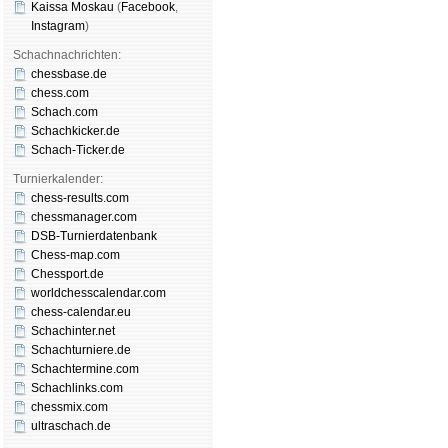
Kaissa Moskau
(
Face­book
,
Insta­gram
)
Schachnachrichten:
chessbase.de
chess.com
Schach.com
Schachkicker.de
Schach-Ticker.de
Turnierkalender:
chess-results.com
chessmanager.com
DSB-Turnierdatenbank
Chess-map.com
Chessport.de
worldchesscalendar.com
chess-calendar.eu
Schachinter.net
Schachturniere.de
Schachtermine.com
Schachlinks.com
chessmix.com
ultraschach.de