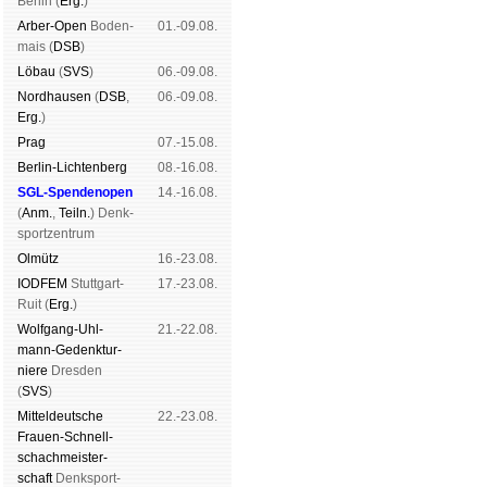
Ber­lin (
Erg.
)
Arber-Open
Boden­
01.-09.08.
mais (
DSB
)
Lö­bau
(
SVS
)
06.-09.08.
Nord­hau­sen
(
DSB
,
06.-09.08.
Erg.
)
Prag
07.-15.08.
Berlin-Lich­ten­berg
08.-16.08.
SGL-Spenden­open
14.-16.08.
(
Anm.
,
Teiln.
) Denk­
sport­zen­trum
Ol­mütz
16.-23.08.
IODFEM
Stutt­gart-
17.-23.08.
Ruit (
Erg.
)
Wolf­gang-Uhl­
21.-22.08.
mann-Ge­denk­tur­
niere
Dres­den
(
SVS
)
Mit­tel­deu­tsche
22.-23.08.
Frauen-Schnell­
schach­meis­ter­
schaft
Denk­sport­