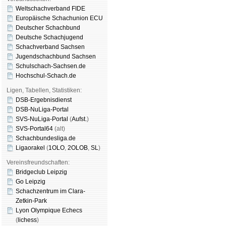
Weltschachverband FIDE
Europäische Schachunion ECU
Deutscher Schachbund
Deutsche Schachjugend
Schachverband Sachsen
Jugendschachbund Sachsen
Schulschach-Sachsen.de
Hochschul-Schach.de
Ligen, Tabellen, Statistiken:
DSB-Ergebnisdienst
DSB-NuLiga-Portal
SVS-NuLiga-Portal
(
Aufst.
)
SVS-Portal64
(alt)
Schachbundesliga.de
Ligaorakel
(
1OLO
,
2OLOB
,
SL
)
Vereinsfreundschaften:
Bridgeclub Leipzig
Go Leipzig
Schachzentrum im Clara-
Zetkin-Park
Lyon Olympique Echecs
(
lichess
)