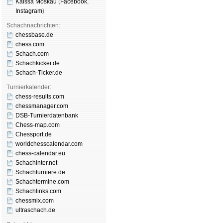
Kaissa Moskau
(
Face­book
,
Insta­gram
)
Schachnachrichten:
chessbase.de
chess.com
Schach.com
Schachkicker.de
Schach-Ticker.de
Turnierkalender:
chess-results.com
chessmanager.com
DSB-Turnierdatenbank
Chess-map.com
Chessport.de
worldchesscalendar.com
chess-calendar.eu
Schachinter.net
Schachturniere.de
Schachtermine.com
Schachlinks.com
chessmix.com
ultraschach.de