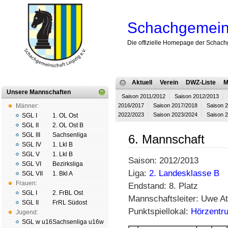
Schachgemeins
Die offizielle Homepage der Schach
Aktuell
Verein
DWZ-Liste
M
Unsere Mannschaften
Saison 2011/2012
Saison 2012/2013
Männer:
2016/2017
Saison 2017/2018
Saison 
2022/2023
Saison 2023/2024
Saison 
SGL I
1. OL Ost
SGL II
2. OL Ost B
SGL III
Sachsenliga
6. Mannschaft
SGL IV
1. Lkl B
SGL V
1. Lkl B
Saison: 2012/2013
SGL VI
Bezirksliga
Liga:
2. Landesklasse B
SGL VII
1. Bkl A
Frauen:
Endstand: 8. Platz
SGL I
2. FrBL Ost
Mannschaftsleiter: Uwe At
SGL II
FrRL Südost
Punktspiellokal:
Hörzentr
Jugend:
SGL w u16
Sachsenliga u16w