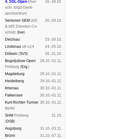
4. SGL-Open
(
Aus­
16.-18.10.
schr. folgt
) Denk­
sport­zen­trum
Senioren-SEM
ü50
20.-28.10.
& ü65 Dres­den-Co­
schütz (
live
)
Dei­zi­sau
23.-26.10.
Lin­de­nau
u8-u14
24.-25.10.
Dö­beln
(
SVS
)
28.-31.10.
Bogoljubow-Open
28.10.-01.11.
Frei­burg (
Erg.
)
Mag­de­burg
29.10.-01.11.
Hei­del­berg
29.10.-01.11.
Il­me­nau
30.10.-01.11.
Fal­ken­see
30.10.-01.11.
Kurt-Rich­ter-Tur­nier
30.10.-01.11.
Ber­lin
SHM
Frei­berg
31.10.
(
DSB
)
Augs­burg
31.10.-03.11.
Brünn
31.10.-07.11.