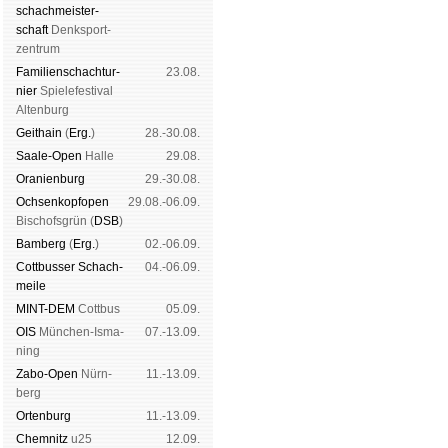
schach­meis­ter­
schaft
Denk­sport­
zen­trum
Familien­schach­tur­
23.08.
nier
Spiele­fes­ti­val
Al­ten­burg
Geit­hain
(
Erg.
)
28.-30.08.
Saale-Open
Halle
29.08.
Oranien­burg
29.-30.08.
Och­sen­kopf­open
29.08.-06.09.
Bischofs­grün (
DSB
)
Bam­berg
(
Erg.
)
02.-06.09.
Cott­busser Schach­
04.-06.09.
meile
MINT-DEM
Cott­bus
05.09.
OIS
Mün­chen-Is­ma­
07.-13.09.
ning
Zabo-Open
Nürn­
11.-13.09.
berg
Orten­burg
11.-13.09.
Chem­nitz
u25
12.09.