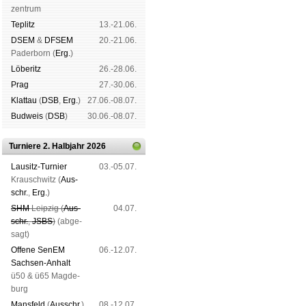
zen­trum
Tep­litz
13.-21.06.
DSEM
&
DFSEM
20.-21.06.
Pader­born (
Erg.
)
Lö­be­ritz
26.-28.06.
Prag
27.-30.06.
Klat­tau
(
DSB
,
Erg.
)
27.06.-08.07.
Bud­weis
(
DSB
)
30.06.-08.07.
Turniere 2. Halbjahr 2026
Lau­sitz-Tur­nier
03.-05.07.
Krausch­witz (
Aus­
schr.
,
Erg.
)
SHM
Leip­zig (
Aus­
04.07.
schr.
,
JSBS
)
(ab­ge­
sagt)
Offene SenEM
06.-12.07.
Sach­sen-An­halt
ü50 & ü65 Mag­de­
burg
Mans­feld
(
Aus­schr.
)
08.-12.07.