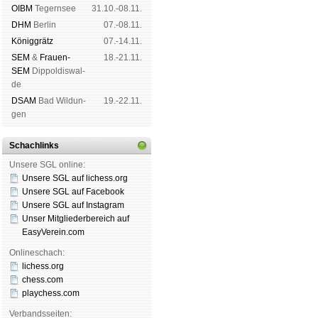
OIBM
Tegern­see
31.10.-08.11.
DHM
Ber­lin
07.-08.11.
König­grätz
07.-14.11.
SEM
&
Frauen-
18.-21.11.
SEM
Dip­pol­dis­wal­
de
DSAM
Bad Wil­dun­
19.-22.11.
gen
Schachlinks
Unsere SGL online:
Unsere SGL auf li­chess.org
Unsere SGL auf Face­book
Unsere SGL auf Insta­gram
Unser Mitgliederbereich auf
EasyVerein.com
Onlineschach:
lichess.org
chess.com
playchess.com
Verbandsseiten: