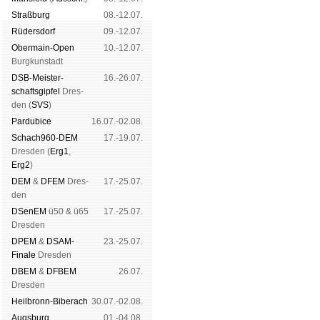
Straß­burg
08.-12.07.
Rüders­dorf
09.-12.07.
Ober­main-Open
10.-12.07.
Burg­kun­stadt
DSB-Meister­
16.-26.07.
schafts­gipfel
Dres­
den (
SVS
)
Pardu­bice
16.07.-02.08.
Schach960-DEM
17.-19.07.
Dres­den (
Erg1
,
Erg2
)
DEM
&
DFEM
Dres­
17.-25.07.
den
DSenEM
ü50 & ü65
17.-25.07.
Dres­den
DPEM
&
DSAM-
23.-25.07.
Finale
Dres­den
DBEM
&
DFBEM
26.07.
Dres­den
Heil­bronn-Bi­ber­ach
30.07.-02.08.
Augs­burg
01.-04.08.