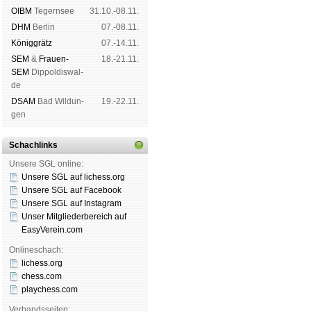
OIBM
Tegern­see
31.10.-08.11.
DHM
Ber­lin
07.-08.11.
König­grätz
07.-14.11.
SEM
&
Frauen-
18.-21.11.
SEM
Dip­pol­dis­wal­
de
DSAM
Bad Wil­dun­
19.-22.11.
gen
Schachlinks
Unsere SGL online:
Unsere SGL auf li­chess.org
Unsere SGL auf Face­book
Unsere SGL auf Insta­gram
Unser Mitgliederbereich auf
EasyVerein.com
Onlineschach:
lichess.org
chess.com
playchess.com
Verbandsseiten: