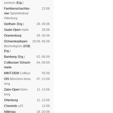
zen­trum (
Erg.
)
Familien­schach­tur­
23.08.
nier
Spiele­fes­ti­val
Al­ten­burg
Geit­hain
(
Erg.
)
28.-30.08.
Saale-Open
Halle
29.08.
Oranien­burg
29.-30.08.
Och­sen­kopf­open
29.08.-06.09.
Bischofs­grün (
DSB
,
Erg.
)
Bam­berg
(
Erg.
)
02.-06.09.
Cott­busser Schach­
04.-06.09.
meile
MINT-DEM
Cott­bus
05.09.
OIS
Mün­chen-Is­ma­
07.-13.09.
ning
Zabo-Open
Nürn­
11.-13.09.
berg
Orten­burg
11.-13.09.
Chem­nitz
u25
12.09.
Nitte­nau
18.-20.09.