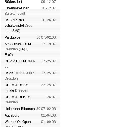
Rüders­dorf
09.-12.07.
Ober­main-Open
10.-12.07.
Burg­kun­stadt
DSB-Meister­
16.-26.07.
schafts­gipfel
Dres­
den (
SVS
)
Pardu­bice
16.07.-02.08.
Schach960-DEM
17.-19.07.
Dres­den (
Erg1
,
Erg2
)
DEM
&
DFEM
Dres­
17.-25.07.
den
DSenEM
ü50 & ü65
17.-25.07.
Dres­den
DPEM
&
DSAM-
23.-25.07.
Finale
Dres­den
DBEM
&
DFBEM
26.07.
Dres­den
Heil­bronn-Bi­ber­ach
30.07.-02.08.
Augs­burg
01.-04.08.
Werner-Ott-Open
01.-09.08.