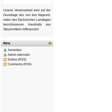
Unsere Ver­eins­ar­beit wird auf der
Grund­lage des von den Ab­ge­ord­
ne­ten des Säch­si­schen Land­tages
be­schlos­se­nen Haus­halts aus
Steu­er­mitteln mit­fi­nan­ziert.
Meta
Anmelden
Admin alternativ
Entries (RSS)
Comments (RSS)