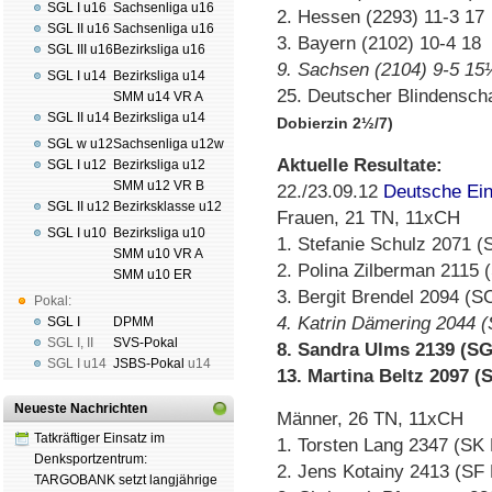
SGL I u16
Sachsenliga u16
2. Hessen (2293) 11-3 17
SGL II u16
Sachsenliga u16
3. Bayern (2102) 10-4 18
SGL III u16
Bezirksliga u16
9. Sachsen (2104) 9-5 1
SGL I u14
Bezirksliga u14
25. Deutscher Blindensc
SMM u14 VR A
SGL II u14
Bezirksliga u14
Dobierzin 2½/7)
SGL w u12
Sachsenliga u12w
Aktuelle Resultate:
SGL I u12
Bezirksliga u12
SMM u12 VR B
22./23.09.12
Deutsche Ein
SGL II u12
Bezirksklasse u12
Frauen, 21 TN, 11xCH
SGL I u10
Bezirksliga u10
1. Stefanie Schulz 2071 (
SMM u10 VR A
2. Polina Zilberman 2115 
SMM u10 ER
3. Bergit Brendel 2094 (S
Pokal:
4. Katrin Dämering 2044 
SGL I
DPMM
SGL I
,
II
SVS-Pokal
8. Sandra Ulms 2139 (SG
SGL I
u14
JSBS-Pokal
u14
13. Martina Beltz 2097 (
Neueste Nachrichten
Männer, 26 TN, 11xCH
Tatkräftiger Einsatz im
1. Torsten Lang 2347 (SK
Denksportzentrum:
2. Jens Kotainy 2413 (SF 
TARGOBANK setzt langjährige