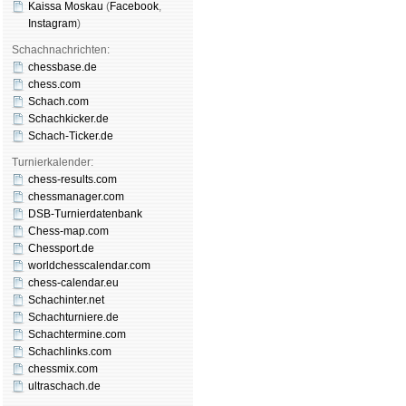
Kaissa Moskau
(
Face­book
,
Insta­gram
)
Schachnachrichten:
chessbase.de
chess.com
Schach.com
Schachkicker.de
Schach-Ticker.de
Turnierkalender:
chess-results.com
chessmanager.com
DSB-Turnierdatenbank
Chess-map.com
Chessport.de
worldchesscalendar.com
chess-calendar.eu
Schachinter.net
Schachturniere.de
Schachtermine.com
Schachlinks.com
chessmix.com
ultraschach.de