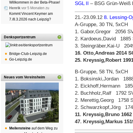
Willkommen in der Beta-Phase!
SGL II
– BSG Grün-Weiß L
Henrik
vor 5 Monaten zu
Kommt Vincent Keymer am
21.-23.09.12
8. Lessing-O
7./8.3.2026 nach Leipzig?
A-Gruppe, 30 TN, 5xCH
1. Gabor,Gregor 2056 SV
Denksportzentrum
2. Kardoeus,David 1885
3. Steingräber,Kai-U 204
16. Otto,Andreas 2014 S
Bridge-Club-Leipzig.de
Go-Leipzig.de
25. Kreyssig,Robert 199
B-Gruppe, 58 TN, 5xCH
Neues vom Vereinsheim
1. Boksinski,Jordan 188
2. Eickhoff,Hermann 185
2. Buchholz,Ralf 1792 S
2. Merettig,Georg 1758 S
2. Schwarzkopf,Jörg 174
11. Kreyssig,Bruno 1662
47. Kreyssig,Markus 151
Mei­len­stei­ne
auf dem Weg zu