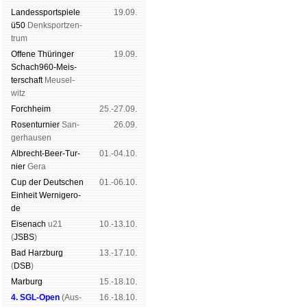
Landes­sport­spiele
19.09.
ü50
Denk­sport­zen­
trum
Offene Thü­rin­ger
19.09.
Schach960-Meis­
ter­schaft
Meu­sel­
witz
Forch­heim
25.-27.09.
Rosen­tur­nier
San­
26.09.
ger­hau­sen
Albrecht-Beer-Tur­
01.-04.10.
nier
Ge­ra
Cup der Deut­schen
01.-06.10.
Ein­heit
Wer­ni­ge­ro­
de
Eise­nach
u21
10.-13.10.
(
JSBS
)
Bad Harz­burg
13.-17.10.
(
DSB
)
Mar­burg
15.-18.10.
4. SGL-Open
(
Aus­
16.-18.10.