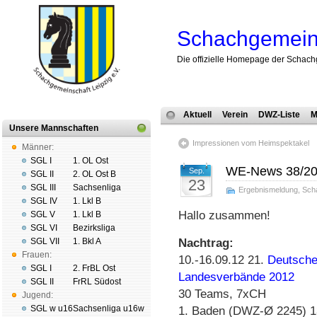
Schachgemeins
Die offizielle Homepage der Schach
Aktuell
Verein
DWZ-Liste
M
Unsere Mannschaften
Impressionen vom Heimspektakel
Männer:
SGL I
1. OL Ost
WE-News 38/2
Sep.
SGL II
2. OL Ost B
23
SGL III
Sachsenliga
Ergebnismeldung
,
Sch
SGL IV
1. Lkl B
Hallo zusammen!
SGL V
1. Lkl B
SGL VI
Bezirksliga
SGL VII
1. Bkl A
Nachtrag:
Frauen:
10.-16.09.12 21.
Deutsche
SGL I
2. FrBL Ost
Landesverbände 2012
SGL II
FrRL Südost
30 Teams, 7xCH
Jugend:
SGL w u16
Sachsenliga u16w
1. Baden (DWZ-Ø 2245) 