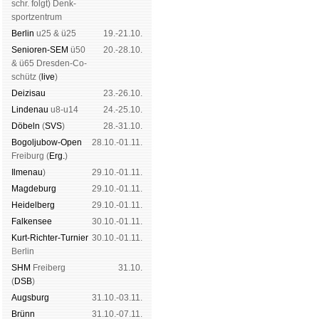
schr. folgt
) Denk­
sport­zen­trum
Ber­lin
u25 & ü25
19.-21.10.
Senioren-SEM
ü50
20.-28.10.
& ü65 Dres­den-Co­
schütz (
live
)
Dei­zi­sau
23.-26.10.
Lin­de­nau
u8-u14
24.-25.10.
Dö­beln
(
SVS
)
28.-31.10.
Bogoljubow-Open
28.10.-01.11.
Frei­burg (
Erg.
)
Il­me­nau
)
29.10.-01.11.
Mag­de­burg
29.10.-01.11.
Hei­del­berg
29.10.-01.11.
Fal­ken­see
30.10.-01.11.
Kurt-Rich­ter-Tur­nier
30.10.-01.11.
Ber­lin
SHM
Frei­berg
31.10.
(
DSB
)
Augs­burg
31.10.-03.11.
Brünn
31.10.-07.11.