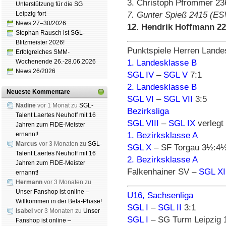
3. Christoph Pfrommer 23
Unterstützung für die SG
Leipzig fort
7. Gunter Spieß 2415 (ES
News 27–30/2026
12. Hendrik Hoffmann 22
Stephan Rausch ist SGL-
Blitzmeister 2026!
Punktspiele Herren Land
Erfolgreiches SMM-
Wochenende 26.-28.06.2026
1. Landesklasse B
News 26/2026
SGL IV
–
SGL V
7:1
2. Landesklasse B
Neueste Kommentare
SGL VI
–
SGL VII
3:5
Nadine
vor 1 Monat zu
SGL-
Bezirksliga
Talent Laertes Neuhoff mit 16
SGL VIII
–
SGL IX
verlegt
Jahren zum FIDE-Meister
ernannt!
1. Bezirksklasse A
Marcus
vor 3 Monaten zu
SGL-
SGL X
– SF Torgau 3½:4
Talent Laertes Neuhoff mit 16
2. Bezirksklasse A
Jahren zum FIDE-Meister
Falkenhainer SV –
SGL XI
ernannt!
Hermann
vor 3 Monaten zu
Unser Fanshop ist online –
U16, Sachsenliga
Willkommen in der Beta-Phase!
SGL I
–
SGL II
3:1
Isabel
vor 3 Monaten zu
Unser
SGL I
– SG Turm Leipzig
Fanshop ist online –