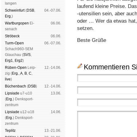
lan­gen
laufend kleine Preise. D
Schwein­furt
(
DSB
,
04.-07.06.
-utensilien sein, aber auc
Erg.
)
oder … Wer da etwas hat, 
Wart­burg­open
Ei­
06.06.
setzen.
se­nach
Strö­beck
06.06.
Beste Grüße
Turm-Open
06.-07.06.
Schach960-SEM
Glau­chau (
SVS
,
Erg1
,
Erg2
)
Kommentieren Si
Rüben-Open
Leip­
12.-14.06.
zig (
Erg.
,
A
,
B
,
C
,
live
)
Büchen­bach
(
DSB
)
12.-14.06.
Lipsiade
u7-u10
13.06.
(
Erg.
) Denk­sport­
zen­trum
Lipsiade
u12-u18
14.06.
(
Erg.
) Denk­sport­
zen­trum
Tep­litz
13.-21.06.