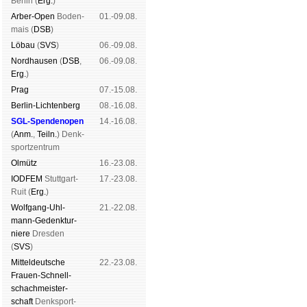
Ber­lin (
Erg.
)
Arber-Open
Boden­
01.-09.08.
mais (
DSB
)
Lö­bau
(
SVS
)
06.-09.08.
Nord­hau­sen
(
DSB
,
06.-09.08.
Erg.
)
Prag
07.-15.08.
Berlin-Lich­ten­berg
08.-16.08.
SGL-Spenden­open
14.-16.08.
(
Anm.
,
Teiln.
) Denk­
sport­zen­trum
Ol­mütz
16.-23.08.
IODFEM
Stutt­gart-
17.-23.08.
Ruit (
Erg.
)
Wolf­gang-Uhl­
21.-22.08.
mann-Ge­denk­tur­
niere
Dres­den
(
SVS
)
Mit­tel­deu­tsche
22.-23.08.
Frauen-Schnell­
schach­meis­ter­
schaft
Denk­sport­