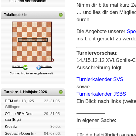
un­se­rem
Ver­eins­heim
Nimm dir bitte mal kurz Z
… und lies dir den Mitgl
Taktikquickie
durch.
Die Angebote unserer
Spo
ins Licht gerückt zu werde
Turniervorschau:
14./15.12.12 XVI.Gohlis-
Ausschreibung folgt
Turnierkalender SVS
sowie
Turniere 1. Halbjahr 2026
Turnierkalender JSBS
Ein Blick nach links (weite
DEM
u8-u18, u25
23.-31.05.
Wil­lin­gen
—————–
Offene BEM Des­
29.-31.05.
sau
(
Erg.
)
In eigener Sache:
Kros­titz
30.05.
—————–
See­bach-Open
Er­
04.-07.06.
Für die halbjährlich ausg