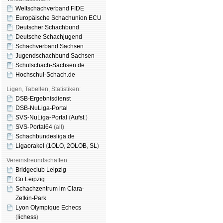
Weltschachverband FIDE
Europäische Schachunion ECU
Deutscher Schachbund
Deutsche Schachjugend
Schachverband Sachsen
Jugendschachbund Sachsen
Schulschach-Sachsen.de
Hochschul-Schach.de
Ligen, Tabellen, Statistiken:
DSB-Ergebnisdienst
DSB-NuLiga-Portal
SVS-NuLiga-Portal
(
Aufst.
)
SVS-Portal64
(alt)
Schachbundesliga.de
Ligaorakel
(
1OLO
,
2OLOB
,
SL
)
Vereinsfreundschaften:
Bridgeclub Leipzig
Go Leipzig
Schachzentrum im Clara-
Zetkin-Park
Lyon Olympique Echecs
(
lichess
)