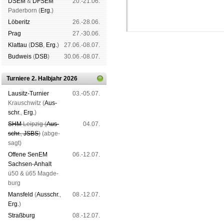
DSEM
&
DFSEM
20.-21.06.
Pader­born (
Erg.
)
Lö­be­ritz
26.-28.06.
Prag
27.-30.06.
Klat­tau
(
DSB
,
Erg.
)
27.06.-08.07.
Bud­weis
(
DSB
)
30.06.-08.07.
Turniere 2. Halbjahr 2026
Lau­sitz-Tur­nier
03.-05.07.
Schachgemeinschaft Leipzig
Krausch­witz (
Aus­
Mitgliedschaft
|
Vereinsheim
schr.
,
Erg.
)
schluss
|
Daten­schutz­er­klä­r
SHM
Leip­zig (
Aus­
04.07.
schr.
,
JSBS
)
(ab­ge­
sagt)
Offene SenEM
06.-12.07.
Sach­sen-An­halt
ü50 & ü65 Mag­de­
burg
Mans­feld
(
Aus­schr.
,
08.-12.07.
Erg.
)
Straß­burg
08.-12.07.