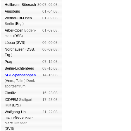
Heil­bronn-Bi­ber­ach
30.07.-02.08.
Augs­burg
01.-04.08.
Werner-Ott-Open
01.-09.08.
Ber­lin (
Erg.
)
Arber-Open
Boden­
01.-09.08.
mais (
DSB
)
Lö­bau
(
SVS
)
06.-09.08.
Nord­hau­sen
(
DSB
,
06.-09.08.
Erg.
)
Prag
07.-15.08.
Berlin-Lich­ten­berg
08.-16.08.
SGL-Spenden­open
14.-16.08.
(
Anm.
,
Teiln.
) Denk­
sport­zen­trum
Ol­mütz
16.-23.08.
IODFEM
Stutt­gart-
17.-23.08.
Ruit (
Erg.
)
Wolf­gang-Uhl­
21.-22.08.
mann-Ge­denk­tur­
niere
Dres­den
(
SVS
)