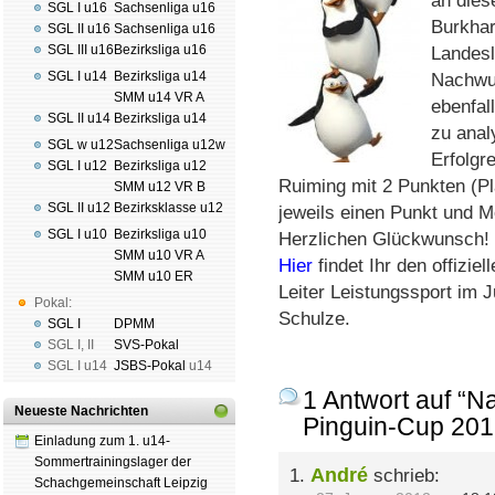
an diese
SGL I u16
Sachsenliga u16
Burkhar
SGL II u16
Sachsenliga u16
SGL III u16
Bezirksliga u16
Landesl
SGL I u14
Bezirksliga u14
Nachwuc
SMM u14 VR A
ebenfal
SGL II u14
Bezirksliga u14
zu anal
SGL w u12
Sachsenliga u12w
Erfolgr
SGL I u12
Bezirksliga u12
Ruiming mit 2 Punkten (Pl
SMM u12 VR B
SGL II u12
Bezirksklasse u12
jeweils einen Punkt und M
SGL I u10
Bezirksliga u10
Herzlichen Glückwunsch!
SMM u10 VR A
Hier
findet Ihr den offizie
SMM u10 ER
Leiter Leistungssport im
Pokal:
Schulze.
SGL I
DPMM
SGL I
,
II
SVS-Pokal
SGL I
u14
JSBS-Pokal
u14
1 Antwort auf “
Neueste Nachrichten
Pinguin-Cup 201
Einladung zum 1. u14-
Sommertrainingslager der
André
1.
schrieb:
Schachgemeinschaft Leipzig