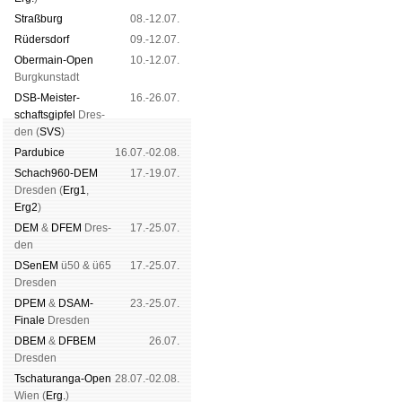
Straß­burg
08.-12.07.
Rüders­dorf
09.-12.07.
Ober­main-Open
10.-12.07.
Burg­kun­stadt
DSB-Meister­
16.-26.07.
schafts­gipfel
Dres­
den (
SVS
)
Pardu­bice
16.07.-02.08.
Schach960-DEM
17.-19.07.
Dres­den (
Erg1
,
Erg2
)
DEM
&
DFEM
Dres­
17.-25.07.
den
DSenEM
ü50 & ü65
17.-25.07.
Dres­den
DPEM
&
DSAM-
23.-25.07.
Finale
Dres­den
DBEM
&
DFBEM
26.07.
Dres­den
Tschaturanga-Open
28.07.-02.08.
Wien (
Erg.
)