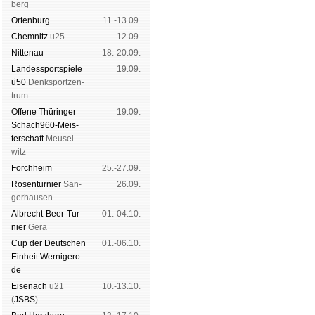
berg
Orten­burg
11.-13.09.
Chem­nitz
u25
12.09.
Nitte­nau
18.-20.09.
Landes­sport­spiele
19.09.
ü50
Denk­sport­zen­
trum
Offene Thü­rin­ger
19.09.
Schach960-Meis­
ter­schaft
Meu­sel­
witz
Forch­heim
25.-27.09.
Rosen­tur­nier
San­
26.09.
ger­hau­sen
Albrecht-Beer-Tur­
01.-04.10.
nier
Ge­ra
Cup der Deut­schen
01.-06.10.
Ein­heit
Wer­ni­ge­ro­
de
Eise­nach
u21
10.-13.10.
(
JSBS
)