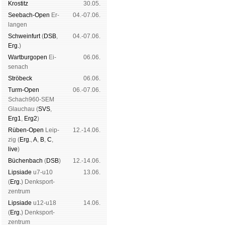
Kros­titz
30.05.
See­bach-Open
Er­
04.-07.06.
lan­gen
Schwein­furt
(
DSB
,
04.-07.06.
Erg.
)
Wart­burg­open
Ei­
06.06.
se­nach
Strö­beck
06.06.
Turm-Open
06.-07.06.
Schach960-SEM
Glau­chau (
SVS
,
Erg1
,
Erg2
)
Rüben-Open
Leip­
12.-14.06.
zig (
Erg.
,
A
,
B
,
C
,
live
)
Büchen­bach
(
DSB
)
12.-14.06.
Lipsiade
u7-u10
13.06.
(
Erg.
) Denk­sport­
zen­trum
Lipsiade
u12-u18
14.06.
(
Erg.
) Denk­sport­
zen­trum