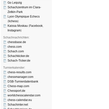
Go Leipzig
Schachzentrum im Clara-
Zetkin-Park
Lyon Olympique Echecs
(
lichess
)
Kaissa Moskau
(
Face­book
,
Insta­gram
)
Schachnachrichten:
chessbase.de
chess.com
Schach.com
Schachkicker.de
Schach-Ticker.de
Turnierkalender:
chess-results.com
chessmanager.com
DSB-Turnierdatenbank
Chess-map.com
Chessport.de
worldchesscalendar.com
chess-calendar.eu
Schachinter.net