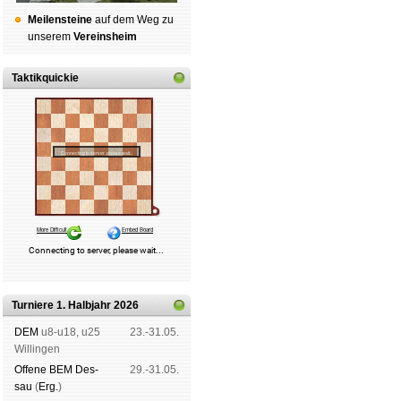
Mei­len­stei­ne
auf dem Weg zu
un­se­rem
Ver­eins­heim
Taktikquickie
Turniere 1. Halbjahr 2026
DEM
u8-u18, u25
23.-31.05.
Wil­lin­gen
Offene BEM Des­
29.-31.05.
sau
(
Erg.
)