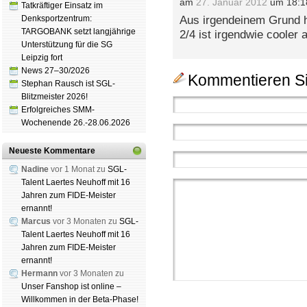
am
27. Januar 2012
um 18:1
Tatkräftiger Einsatz im
Denksportzentrum:
Aus irgendeinem Grund h
TARGOBANK setzt langjährige
2/4 ist irgendwie cooler
Unterstützung für die SG
Leipzig fort
News 27–30/2026
Kommentieren Si
Stephan Rausch ist SGL-
Blitzmeister 2026!
Erfolgreiches SMM-
Wochenende 26.-28.06.2026
Neueste Kommentare
Nadine
vor 1 Monat zu
SGL-
Talent Laertes Neuhoff mit 16
Jahren zum FIDE-Meister
ernannt!
Marcus
vor 3 Monaten zu
SGL-
Talent Laertes Neuhoff mit 16
Jahren zum FIDE-Meister
ernannt!
Hermann
vor 3 Monaten zu
Unser Fanshop ist online –
Willkommen in der Beta-Phase!