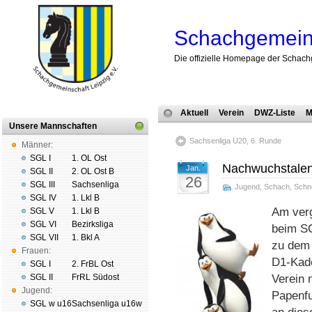
Schachgemeins
Die offizielle Homepage der Schach
Aktuell
Verein
DWZ-Liste
M
Unsere Mannschaften
Sachsenliga U20, 6. Runde
Männer:
SGL I
1. OL Ost
Nachwuchstalen
Jan.
SGL II
2. OL Ost B
26
SGL III
Sachsenliga
Jugend
,
Schach
,
Schn
SGL IV
1. Lkl B
Am ver
SGL V
1. Lkl B
SGL VI
Bezirksliga
beim SC
SGL VII
1. Bkl A
zu dem 
Frauen:
D1-Kade
SGL I
2. FrBL Ost
SGL II
FrRL Südost
Verein 
Jugend:
Papenfu
SGL w u16
Sachsenliga u16w