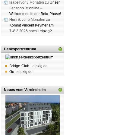
Isabel
vor 3 Monaten zu
Unser
Fanshop ist online –
Willkommen in der Beta-Phase!
Henrik
vor 5 Monaten zu
Kommt Vincent Keymer am
Schachgemeinschaft Leipzig
7./8.3.2026 nach Leipzig?
Mitgliedschaft
|
Vereinsheim
schluss
|
Daten­schutz­er­klä­r
Denksportzentrum
Bridge-Club-Leipzig.de
Go-Leipzig.de
Neues vom Vereinsheim