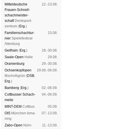
Mit­tel­deu­tsche
22.-23.08.
Frauen-Schnell­
schach­meis­ter­
schaft
Denk­sport­
zen­trum (
Erg.
)
Familien­schach­tur­
23.08.
nier
Spiele­fes­ti­val
Al­ten­burg
Geit­hain
(
Erg.
)
28.-30.08.
Saale-Open
Halle
29.08.
Oranien­burg
29.-30.08.
Och­sen­kopf­open
29.08.-06.09.
Bischofs­grün (
DSB
,
Erg.
)
Bam­berg
(
Erg.
)
02.-06.09.
Cott­busser Schach­
04.-06.09.
meile
MINT-DEM
Cott­bus
05.09.
OIS
Mün­chen-Is­ma­
07.-13.09.
ning
Zabo-Open
Nürn­
11.-13.09.