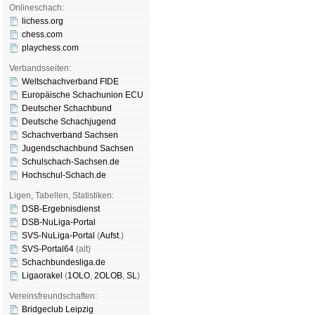
Onlineschach:
lichess.org
chess.com
playchess.com
Verbandsseiten:
Weltschachverband FIDE
Europäische Schachunion ECU
Deutscher Schachbund
Deutsche Schachjugend
Schachverband Sachsen
Jugendschachbund Sachsen
Schulschach-Sachsen.de
Hochschul-Schach.de
Ligen, Tabellen, Statistiken:
DSB-Ergebnisdienst
DSB-NuLiga-Portal
SVS-NuLiga-Portal
(
Aufst.
)
SVS-Portal64
(alt)
Schachbundesliga.de
Ligaorakel
(
1OLO
,
2OLOB
,
SL
)
Vereinsfreundschaften:
Bridgeclub Leipzig