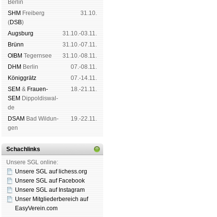
Ber­lin
SHM
Frei­berg
31.10.
(
DSB
)
Augs­burg
31.10.-03.11.
Brünn
31.10.-07.11.
OIBM
Tegern­see
31.10.-08.11.
DHM
Ber­lin
07.-08.11.
König­grätz
07.-14.11.
SEM
&
Frauen-
18.-21.11.
SEM
Dip­pol­dis­wal­
de
DSAM
Bad Wil­dun­
19.-22.11.
gen
Schachlinks
Unsere SGL online:
Unsere SGL auf li­chess.org
Unsere SGL auf Face­book
Unsere SGL auf Insta­gram
Unser Mitgliederbereich auf
EasyVerein.com