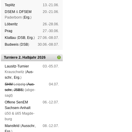
Tep­litz
13.-21.06.
DSEM
&
DFSEM
20.-21.06.
Pader­born (
Erg.
)
Lö­be­ritz
26.-28.06.
Prag
27.-30.06.
Klat­tau
(
DSB
,
Erg.
)
27.06.-08.07.
Bud­weis
(
DSB
)
30.06.-08.07.
Turniere 2. Halbjahr 2026
Lau­sitz-Tur­nier
03.-05.07.
Krausch­witz (
Aus­
schr.
,
Erg.
)
SHM
Leip­zig (
Aus­
04.07.
schr.
,
JSBS
)
(ab­ge­
sagt)
Offene SenEM
06.-12.07.
Sach­sen-An­halt
ü50 & ü65 Mag­de­
burg
Mans­feld
(
Aus­schr.
,
08.-12.07.
Erg.
)