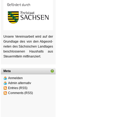
Unsere Ver­eins­ar­beit wird auf der
Grund­lage des von den Ab­ge­ord­
ne­ten des Säch­si­schen Land­tages
be­schlos­se­nen Haus­halts aus
Steu­er­mitteln mit­fi­nan­ziert.
Meta
Anmelden
Admin alternativ
Entries (RSS)
Comments (RSS)