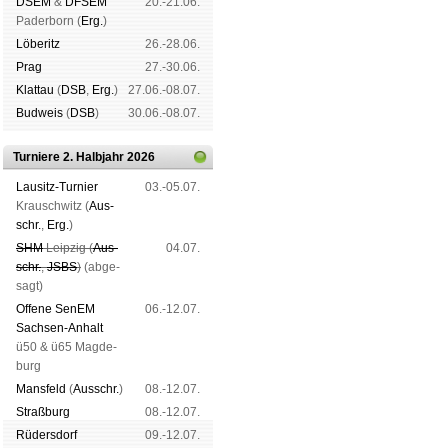
DSEM
&
DFSEM
20.-21.06.
Pader­born (
Erg.
)
Lö­be­ritz
26.-28.06.
Prag
27.-30.06.
Klat­tau
(
DSB
,
Erg.
)
27.06.-08.07.
Bud­weis
(
DSB
)
30.06.-08.07.
Turniere 2. Halbjahr 2026
Lau­sitz-Tur­nier
03.-05.07.
Krausch­witz (
Aus­
schr.
,
Erg.
)
SHM
Leip­zig (
Aus­
04.07.
schr.
,
JSBS
)
(ab­ge­
sagt)
Offene SenEM
06.-12.07.
Sach­sen-An­halt
ü50 & ü65 Mag­de­
burg
Mans­feld
(
Aus­schr.
)
08.-12.07.
Straß­burg
08.-12.07.
Rüders­dorf
09.-12.07.