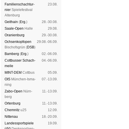
Familien­schach­tur­
23.08.
nier
Spiele­fes­ti­val
Al­ten­burg
Geit­hain
(
Erg.
)
28.-30.08.
Saale-Open
Halle
29.08.
Oranien­burg
29.-30.08.
Och­sen­kopf­open
29.08.-06.09.
Bischofs­grün (
DSB
)
Bam­berg
(
Erg.
)
02.-06.09.
Cott­busser Schach­
04.-06.09.
meile
MINT-DEM
Cott­bus
05.09.
OIS
Mün­chen-Is­ma­
07.-13.09.
ning
Zabo-Open
Nürn­
11.-13.09.
berg
Orten­burg
11.-13.09.
Chem­nitz
u25
12.09.
Nitte­nau
18.-20.09.
Landes­sport­spiele
19.09.
ü50
Denk­sport­zen­