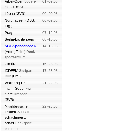
Arber-Open
Boden­
01.-09.08.
mais (
DSB
)
Lö­bau
(
SVS
)
06.-09.08.
Nord­hau­sen
(
DSB
,
06.-09.08.
Erg.
)
Prag
07.-15.08.
Berlin-Lich­ten­berg
08.-16.08.
SGL-Spenden­open
14.-16.08.
(
Anm.
,
Teiln.
) Denk­
sport­zen­trum
Ol­mütz
16.-23.08.
IODFEM
Stutt­gart-
17.-23.08.
Ruit (
Erg.
)
Wolf­gang-Uhl­
21.-22.08.
mann-Ge­denk­tur­
niere
Dres­den
(
SVS
)
Mit­tel­deu­tsche
22.-23.08.
Frauen-Schnell­
schach­meis­ter­
schaft
Denk­sport­
zen­trum