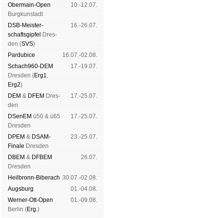
Ober­main-Open
10.-12.07.
Burg­kun­stadt
DSB-Meister­
16.-26.07.
schafts­gipfel
Dres­
den (
SVS
)
Pardu­bice
16.07.-02.08.
Schach960-DEM
17.-19.07.
Dres­den (
Erg1
,
Erg2
)
DEM
&
DFEM
Dres­
17.-25.07.
den
DSenEM
ü50 & ü65
17.-25.07.
Dres­den
DPEM
&
DSAM-
23.-25.07.
Finale
Dres­den
DBEM
&
DFBEM
26.07.
Dres­den
Heil­bronn-Bi­ber­ach
30.07.-02.08.
Augs­burg
01.-04.08.
Werner-Ott-Open
01.-09.08.
Ber­lin (
Erg.
)