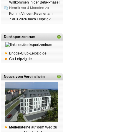
schluss
|
Daten­schutz­er­klä­r
Willkommen in der Beta-Phase!
Henrik
vor 4 Monaten zu
Kommt Vincent Keymer am
7./8.3.2026 nach Leipzig?
Denksportzentrum
Bridge-Club-Leipzig.de
Go-Leipzig.de
Neues vom Vereinsheim
Mei­len­stei­ne
auf dem Weg zu