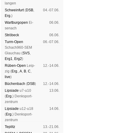
lan­gen
Schwein­furt
(
DSB
,
04.-07.06.
Erg.
)
Wart­burg­open
Ei­
06.06.
se­nach
Strö­beck
06.06.
Turm-Open
06.-07.06.
Schach960-SEM
Glau­chau (
SVS
,
Erg1
,
Erg2
)
Rüben-Open
Leip­
12.-14.06.
zig (
Erg.
,
A
,
B
,
C
,
live
)
Büchen­bach
(
DSB
)
12.-14.06.
Lipsiade
u7-u10
13.06.
(
Erg.
) Denk­sport­
zen­trum
Lipsiade
u12-u18
14.06.
(
Erg.
) Denk­sport­
zen­trum
Tep­litz
13.-21.06.