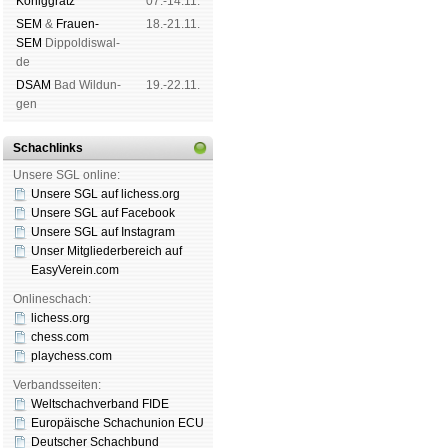
König­grätz
07.-14.11.
SEM
&
Frauen-
18.-21.11.
SEM
Dip­pol­dis­wal­
de
DSAM
Bad Wil­dun­
19.-22.11.
gen
Schachlinks
Unsere SGL online:
Unsere SGL auf li­chess.org
Unsere SGL auf Face­book
Unsere SGL auf Insta­gram
Unser Mitgliederbereich auf
EasyVerein.com
Onlineschach:
lichess.org
chess.com
playchess.com
Verbandsseiten:
Weltschachverband FIDE
Europäische Schachunion ECU
Deutscher Schachbund