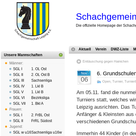
Schachgemeins
Die offizielle Homepage der Schach
Aktuell
Verein
DWZ-Liste
M
Unsere Mannschaften
Enttäuschung gegen Hainichen
Männer:
SGL I
1. OL Ost
6. Grundschulen
Nov.
SGL II
2. OL Ost B
06
SGL III
Sachsenliga
Open
,
Turnier
,
Turnier
SGL IV
1. Lkl B
Am 05.11. fand die nunme
SGL V
1. Lkl B
SGL VI
Bezirksliga
Turniers statt, welches w
SGL VII
1. Bkl A
Leipzig ausrichten. Das Tu
Frauen:
Anfänger & Kleinsten aus
SGL I
2. FrBL Ost
SGL II
FrRL Südost
verschiedenen Grundschul
Jugend:
SGL w u16
Sachsenliga u16w
Immerhin 44 Kinder (in den