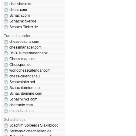
chessbase.de
chess.com
Schach.com
Schachkicker.de
Schach-Ticker.de
Turnierkalender:
chess-results.com
chessmanager.com
DSB-Turnierdatenbank
Chess-map.com
Chessport.de
worldchesscalendar.com
chess-calendar.eu
Schachinter.net
Schachturniere.de
Schachtermine.com
Schachlinks.com
chessmix.com
ultraschach.de
Schachblogs:
Joachim Solbergs Sjakkblogg
Steffans-Schachseiten.de