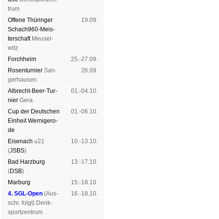
trum
Offene Thü­rin­ger
19.09.
Schach960-Meis­
ter­schaft
Meu­sel­
witz
Forch­heim
25.-27.09.
Rosen­tur­nier
San­
26.09.
ger­hau­sen
Albrecht-Beer-Tur­
01.-04.10.
nier
Ge­ra
Cup der Deut­schen
01.-06.10.
Ein­heit
Wer­ni­ge­ro­
de
Eise­nach
u21
10.-13.10.
(
JSBS
)
Bad Harz­burg
13.-17.10.
(
DSB
)
Mar­burg
15.-18.10.
4. SGL-Open
(
Aus­
16.-18.10.
schr. folgt
) Denk­
sport­zen­trum