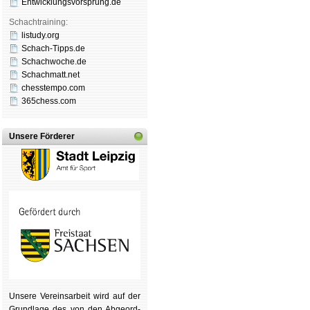
Entwicklungsvorsprung.de
Schachtraining:
listudy.org
Schach-Tipps.de
Schachwoche.de
Schachmatt.net
chesstempo.com
365chess.com
Unsere Förderer
Unsere Ver­eins­ar­beit wird auf der
Grund­lage des von den Ab­ge­ord­