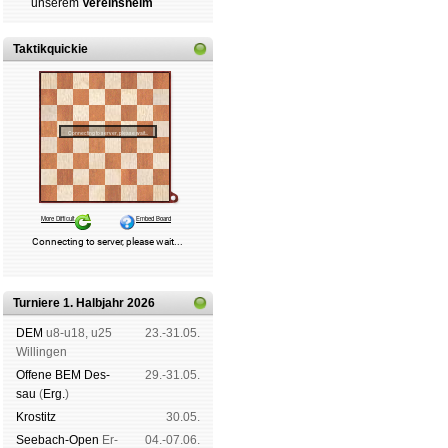
un­se­rem
Ver­eins­heim
Taktikquickie
Turniere 1. Halbjahr 2026
DEM
u8-u18, u25
23.-31.05.
Wil­lin­gen
Offene BEM Des­
29.-31.05.
sau
(
Erg.
)
Kros­titz
30.05.
See­bach-Open
Er­
04.-07.06.