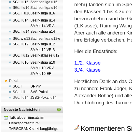
SGL I u16
Sachsenliga u16
mehr) fanden sich im Spie
SGL II u16
Sachsenliga u16
den Klassen 1 bis 4 zu er
SGL III u16
Bezirksliga u16
hervorzuheben sind die G
SGL I u14
Bezirksliga u14
(1.Klasse), Ruiming Wang 
SMM u14 VR A
SGL II u14
Bezirksliga u14
Aber auch alle anderen Ki
SGL w u12
Sachsenliga u12w
ihre Erfolge verbuchen. 
SGL I u12
Bezirksliga u12
SMM u12 VR B
Hier die Endstände:
SGL II u12
Bezirksklasse u12
1./2. Klasse
SGL I u10
Bezirksliga u10
SMM u10 VR A
3./4. Klasse
SMM u10 ER
Pokal:
Herzlichen Dank an das O
SGL I
DPMM
zu nennen: Frank Jäger, K
SGL I
,
II
SVS-Pokal
Alexander Bohne) und alle f
SGL I
u14
JSBS-Pokal
u14
Durchführung des Turnier
Neueste Nachrichten
Tatkräftiger Einsatz im
Denksportzentrum:
Kommentieren Si
TARGOBANK setzt langjährige