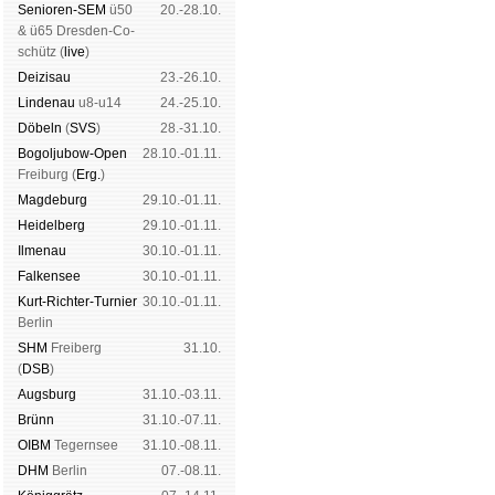
Senioren-SEM
ü50
20.-28.10.
& ü65 Dres­den-Co­
schütz (
live
)
Dei­zi­sau
23.-26.10.
Lin­de­nau
u8-u14
24.-25.10.
Dö­beln
(
SVS
)
28.-31.10.
Bogoljubow-Open
28.10.-01.11.
Frei­burg (
Erg.
)
Mag­de­burg
29.10.-01.11.
Hei­del­berg
29.10.-01.11.
Il­me­nau
30.10.-01.11.
Fal­ken­see
30.10.-01.11.
Kurt-Rich­ter-Tur­nier
30.10.-01.11.
Ber­lin
SHM
Frei­berg
31.10.
(
DSB
)
Augs­burg
31.10.-03.11.
Brünn
31.10.-07.11.
OIBM
Tegern­see
31.10.-08.11.
DHM
Ber­lin
07.-08.11.