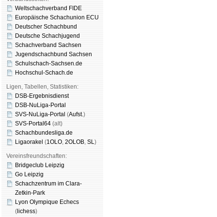
Weltschachverband FIDE
Europäische Schachunion ECU
Deutscher Schachbund
Deutsche Schachjugend
Schachverband Sachsen
Jugendschachbund Sachsen
Schulschach-Sachsen.de
Hochschul-Schach.de
Ligen, Tabellen, Statistiken:
DSB-Ergebnisdienst
DSB-NuLiga-Portal
SVS-NuLiga-Portal
(
Aufst.
)
SVS-Portal64
(alt)
Schachbundesliga.de
Ligaorakel
(
1OLO
,
2OLOB
,
SL
)
Vereinsfreundschaften:
Bridgeclub Leipzig
Go Leipzig
Schachzentrum im Clara-
Zetkin-Park
Lyon Olympique Echecs
(
lichess
)