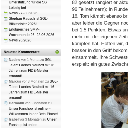
82 gesetzt rangiert er akt
Unterstützung für die SG
Leipzig fort
96 Teilnehmern); in Runde 
News 27–30/2026
16. Tom kämpft ebenso brav
Stephan Rausch ist SGL-
aber leider die Gegner noc
Blitzmeister 2026!
bei 1,5 Punkten. Etwas un
Erfolgreiches SMM-
Wochenende 26.-28.06.2026
mehr mit der eigenen Zeit
News 26/2026
kämpfen hat. Hoffen wir, 
besser in den Griff bekom
Neueste Kommentare
einsammelt. Ihre Schweste
Nadine
vor 1 Monat zu
SGL-
erspielt; ein gutes Zwisch
Talent Laertes Neuhoff mit 16
Jahren zum FIDE-Meister
ernannt!
Marcus
vor 3 Monaten zu
SGL-
Talent Laertes Neuhoff mit 16
Jahren zum FIDE-Meister
ernannt!
Hermann
vor 3 Monaten zu
Unser Fanshop ist online –
Willkommen in der Beta-Phase!
Isabel
vor 3 Monaten zu
Unser
Fanshop ist online –