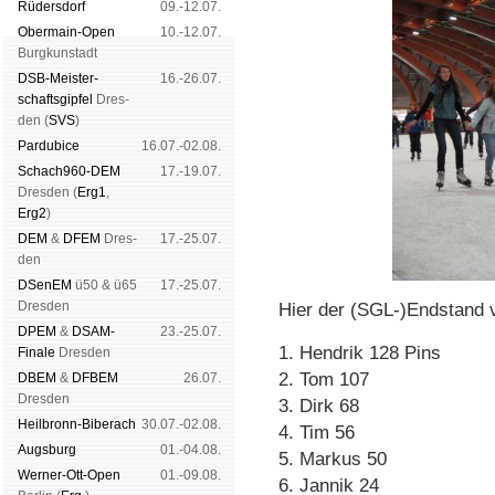
Rüders­dorf
09.-12.07.
Ober­main-Open
10.-12.07.
Burg­kun­stadt
DSB-Meister­
16.-26.07.
schafts­gipfel
Dres­
den (
SVS
)
Pardu­bice
16.07.-02.08.
Schach960-DEM
17.-19.07.
Dres­den (
Erg1
,
Erg2
)
DEM
&
DFEM
Dres­
17.-25.07.
den
DSenEM
ü50 & ü65
17.-25.07.
Dres­den
Hier der (SGL-)Endstand 
DPEM
&
DSAM-
23.-25.07.
1. Hendrik 128 Pins
Finale
Dres­den
2. Tom 107
DBEM
&
DFBEM
26.07.
Dres­den
3. Dirk 68
Heil­bronn-Bi­ber­ach
30.07.-02.08.
4. Tim 56
Augs­burg
01.-04.08.
5. Markus 50
Werner-Ott-Open
01.-09.08.
6. Jannik 24