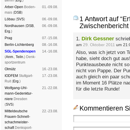
Ber­lin (
Erg.
)
Arber-Open
Boden­
01.-09.08.
mais (
DSB
)
1 Antwort auf “E
Lö­bau
(
SVS
)
06.-09.08.
Zwischenbericht
Nord­hau­sen
(
DSB
,
06.-09.08.
Erg.
)
Dirk Gessner
Prag
07.-15.08.
1.
schrie
am
29. Oktober 2011
um 21:
Berlin-Lich­ten­berg
08.-16.08.
SGL-Spenden­open
14.-16.08.
Also, was ich jetzt von T
(
Anm.
,
Teiln.
) Denk­
habe, sieht doch gut aus
sport­zen­trum
Punkteausbeute nicht so 
Ol­mütz
16.-23.08.
nicht von Pappe. Der Pun
IODFEM
Stutt­gart-
17.-23.08.
auch gleich ein paar sc
Ruit (
Erg.
)
im Moment 16 Plätze nach
Wolf­gang-Uhl­
21.-22.08.
für die letzte Runde!
mann-Ge­denk­tur­
niere
Dres­den
(
SVS
)
Kommentieren Si
Mit­tel­deu­tsche
22.-23.08.
Frauen-Schnell­
schach­meis­ter­
schaft
Denk­sport­