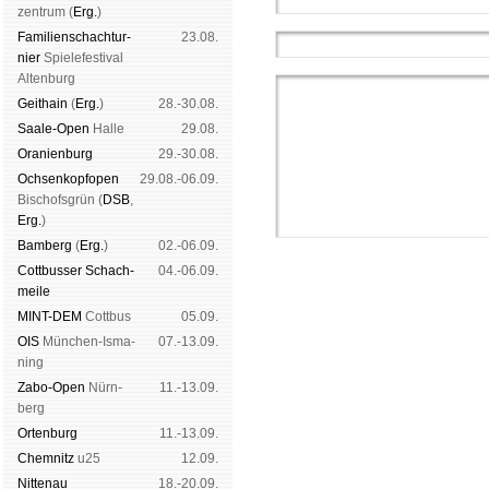
zen­trum (
Erg.
)
Familien­schach­tur­
23.08.
nier
Spiele­fes­ti­val
Al­ten­burg
Geit­hain
(
Erg.
)
28.-30.08.
Saale-Open
Halle
29.08.
Oranien­burg
29.-30.08.
Och­sen­kopf­open
29.08.-06.09.
Bischofs­grün (
DSB
,
Erg.
)
Bam­berg
(
Erg.
)
02.-06.09.
Cott­busser Schach­
04.-06.09.
meile
MINT-DEM
Cott­bus
05.09.
OIS
Mün­chen-Is­ma­
07.-13.09.
ning
Schachgemeinschaft Leipzig
Zabo-Open
Nürn­
11.-13.09.
Mitgliedschaft
|
Vereinsheim
berg
schluss
|
Daten­schutz­er­klä­r
Orten­burg
11.-13.09.
Chem­nitz
u25
12.09.
Nitte­nau
18.-20.09.