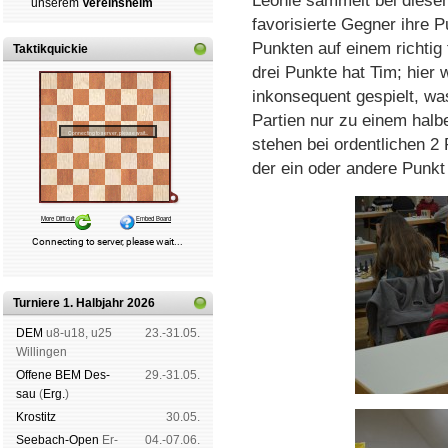
Leonie sammelt bei diese
un­se­rem
Ver­eins­heim
favorisierte Gegner ihre 
Punkten auf einem richtig 
Taktikquickie
drei Punkte hat Tim; hier 
inkonsequent gespielt, wa
Partien nur zu einem halb
stehen bei ordentlichen 2
der ein oder andere Punk
Turniere 1. Halbjahr 2026
DEM
u8-u18, u25
23.-31.05.
Wil­lin­gen
Offene BEM Des­
29.-31.05.
sau
(
Erg.
)
Kros­titz
30.05.
See­bach-Open
Er­
04.-07.06.