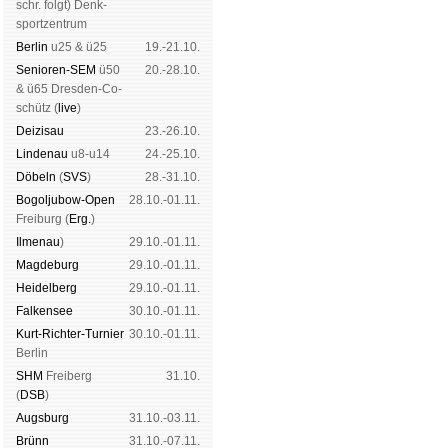
schr. folgt
) Denk­
sport­zen­trum
Ber­lin
u25 & ü25
19.-21.10.
Senioren-SEM
ü50
20.-28.10.
& ü65 Dres­den-Co­
schütz (
live
)
Dei­zi­sau
23.-26.10.
Lin­de­nau
u8-u14
24.-25.10.
Dö­beln
(
SVS
)
28.-31.10.
Bogoljubow-Open
28.10.-01.11.
Frei­burg (
Erg.
)
Il­me­nau
)
29.10.-01.11.
Mag­de­burg
29.10.-01.11.
Hei­del­berg
29.10.-01.11.
Fal­ken­see
30.10.-01.11.
Kurt-Rich­ter-Tur­nier
30.10.-01.11.
Ber­lin
SHM
Frei­berg
31.10.
(
DSB
)
Augs­burg
31.10.-03.11.
Brünn
31.10.-07.11.