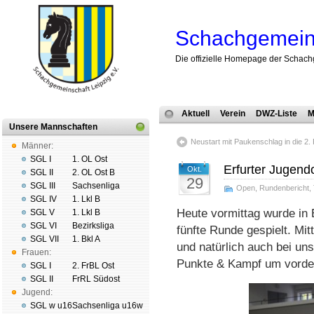
Schachgemeins
Die offizielle Homepage der Schach
Aktuell
Verein
DWZ-Liste
M
Unsere Mannschaften
Neustart mit Paukenschlag in die 2.
Männer:
SGL I
1. OL Ost
Erfurter Jugen
Okt.
SGL II
2. OL Ost B
29
SGL III
Sachsenliga
Open
,
Rundenbericht
,
SGL IV
1. Lkl B
Heute vormittag wurde in 
SGL V
1. Lkl B
SGL VI
Bezirksliga
fünfte Runde gespielt. Mit
SGL VII
1. Bkl A
und natürlich auch bei un
Frauen:
Punkte & Kampf um vorder
SGL I
2. FrBL Ost
SGL II
FrRL Südost
Jugend:
SGL w u16
Sachsenliga u16w