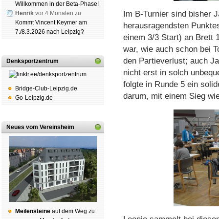
Willkommen in der Beta-Phase!
Im B-Turnier sind bisher 
Henrik
vor 4 Monaten zu
Kommt Vincent Keymer am
herausragendsten Punktes
7./8.3.2026 nach Leipzig?
einem 3/3 Start) an Brett 
war, wie auch schon bei T
den Partieverlust; auch J
Denksportzentrum
nicht erst in solch unbeq
folgte in Runde 5 ein soli
Bridge-Club-Leipzig.de
darum, mit einem Sieg wie
Go-Leipzig.de
Neues vom Vereinsheim
Mei­len­stei­ne
auf dem Weg zu