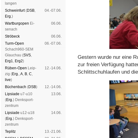
lan­gen
Schwein­furt
(
DSB
,
04.-07.06.
Erg.
)
Wart­burg­open
Ei­
06.06.
se­nach
Strö­beck
06.06.
Turm-Open
06.-07.06.
Schach960-SEM
Glau­chau (
SVS
,
Gestern wurde nur eine R
Erg1
,
Erg2
)
zur freien Verfügung hatt
Rüben-Open
Leip­
12.-14.06.
Schlittschuhlaufen und di
zig (
Erg.
,
A
,
B
,
C
,
live
)
Büchen­bach
(
DSB
)
12.-14.06.
Lipsiade
u7-u10
13.06.
(
Erg.
) Denk­sport­
zen­trum
Lipsiade
u12-u18
14.06.
(
Erg.
) Denk­sport­
zen­trum
Tep­litz
13.-21.06.