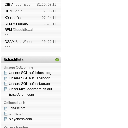
OIBM
Tegern­see
31.10.-08.11.
DHM
Ber­lin
07.-08.11.
König­grätz
07.-14.11.
SEM
&
Frauen-
18.-21.11.
SEM
Dip­pol­dis­wal­
de
DSAM
Bad Wil­dun­
19.-22.11.
gen
Schachlinks
Unsere SGL online:
Unsere SGL auf li­chess.org
Unsere SGL auf Face­book
Unsere SGL auf Insta­gram
Unser Mitgliederbereich auf
EasyVerein.com
Onlineschach:
lichess.org
chess.com
playchess.com
Verbandsseiten: