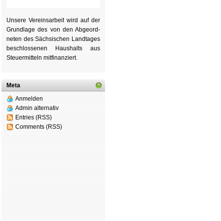
Unsere Ver­eins­ar­beit wird auf der
Grund­lage des von den Ab­ge­ord­
ne­ten des Säch­si­schen Land­tages
be­schlos­se­nen Haus­halts aus
Steu­er­mitteln mit­fi­nan­ziert.
Meta
Anmelden
Admin alternativ
Entries (RSS)
Comments (RSS)