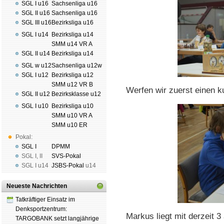
SGL I u16
Sachsenliga u16
SGL II u16
Sachsenliga u16
SGL III u16
Bezirksliga u16
SGL I u14
Bezirksliga u14
SMM u14 VR A
SGL II u14
Bezirksliga u14
SGL w u12
Sachsenliga u12w
SGL I u12
Bezirksliga u12
SMM u12 VR B
Werfen wir zuerst einen ku
SGL II u12
Bezirksklasse u12
SGL I u10
Bezirksliga u10
SMM u10 VR A
SMM u10 ER
Pokal:
SGL I
DPMM
SGL I
,
II
SVS-Pokal
SGL I
u14
JSBS-Pokal
u14
Neueste Nachrichten
Tatkräftiger Einsatz im
Denksportzentrum:
Markus liegt mit derzeit 
TARGOBANK setzt langjährige