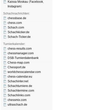
Kaissa Moskau
(
Face­book
,
Insta­gram
)
Schachnachrichten:
chessbase.de
chess.com
Schach.com
Schachkicker.de
Schach-Ticker.de
Turnierkalender:
chess-results.com
chessmanager.com
DSB-Turnierdatenbank
Chess-map.com
Chessport.de
worldchesscalendar.com
chess-calendar.eu
Schachinter.net
Schachturniere.de
Schachtermine.com
Schachlinks.com
chessmix.com
ultraschach.de