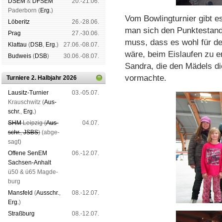
DSEM
&
DFSEM
20.-21.06.
Pader­born (
Erg.
)
Vom Bowlingturnier gibt e
Lö­be­ritz
26.-28.06.
man sich den Punktestan
Prag
27.-30.06.
muss, dass es wohl für de
Klat­tau
(
DSB
,
Erg.
)
27.06.-08.07.
wäre, beim Eislaufen zu e
Bud­weis
(
DSB
)
30.06.-08.07.
Sandra, die den Mädels di
vormachte.
Turniere 2. Halbjahr 2026
Lau­sitz-Tur­nier
03.-05.07.
Krausch­witz (
Aus­
schr.
,
Erg.
)
SHM
Leip­zig (
Aus­
04.07.
schr.
,
JSBS
)
(ab­ge­
sagt)
Offene SenEM
06.-12.07.
Sach­sen-An­halt
ü50 & ü65 Mag­de­
burg
Mans­feld
(
Aus­schr.
,
08.-12.07.
Erg.
)
Straß­burg
08.-12.07.