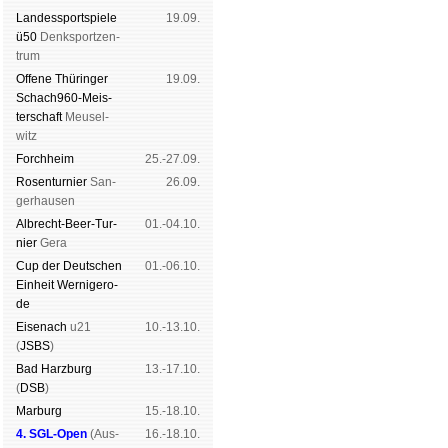
Landes­sport­spiele
19.09.
ü50
Denk­sport­zen­
trum
Offene Thü­rin­ger
19.09.
Schach960-Meis­
ter­schaft
Meu­sel­
witz
Forch­heim
25.-27.09.
Rosen­tur­nier
San­
26.09.
ger­hau­sen
Albrecht-Beer-Tur­
01.-04.10.
nier
Ge­ra
Cup der Deut­schen
01.-06.10.
Ein­heit
Wer­ni­ge­ro­
de
Eise­nach
u21
10.-13.10.
(
JSBS
)
Bad Harz­burg
13.-17.10.
(
DSB
)
Mar­burg
15.-18.10.
4. SGL-Open
(
Aus­
16.-18.10.