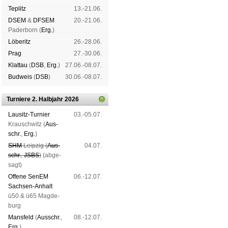
Tep­litz
13.-21.06.
DSEM
&
DFSEM
20.-21.06.
Pader­born (
Erg.
)
Lö­be­ritz
26.-28.06.
Prag
27.-30.06.
Klat­tau
(
DSB
,
Erg.
)
27.06.-08.07.
Bud­weis
(
DSB
)
30.06.-08.07.
Turniere 2. Halbjahr 2026
Lau­sitz-Tur­nier
03.-05.07.
Krausch­witz (
Aus­
schr.
,
Erg.
)
SHM
Leip­zig (
Aus­
04.07.
schr.
,
JSBS
)
(ab­ge­
sagt)
Offene SenEM
06.-12.07.
Sach­sen-An­halt
ü50 & ü65 Mag­de­
burg
Mans­feld
(
Aus­schr.
,
08.-12.07.
Erg.
)