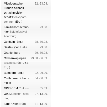
Mit­tel­deu­tsche
22.-23.08.
Frauen-Schnell­
schach­meis­ter­
schaft
Denk­sport­
zen­trum (
Erg.
)
Familien­schach­tur­
23.08.
nier
Spiele­fes­ti­val
Al­ten­burg
Geit­hain
(
Erg.
)
28.-30.08.
Saale-Open
Halle
29.08.
Oranien­burg
29.-30.08.
Och­sen­kopf­open
29.08.-06.09.
Bischofs­grün (
DSB
,
Erg.
)
Bam­berg
(
Erg.
)
02.-06.09.
Cott­busser Schach­
04.-06.09.
meile
MINT-DEM
Cott­bus
05.09.
OIS
Mün­chen-Is­ma­
07.-13.09.
ning
Zabo-Open
Nürn­
11.-13.09.