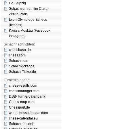
Go Leipzig
Schachzentrum im Clara-
Zetkin-Park
Lyon Olympique Echecs
(
lichess
)
Kaissa Moskau
(
Face­book
,
Insta­gram
)
Schachnachrichten:
chessbase.de
chess.com
Schach.com
Schachkicker.de
Schach-Ticker.de
Turnierkalender:
chess-results.com
chessmanager.com
DSB-Turnierdatenbank
Chess-map.com
Chessport.de
worldchesscalendar.com
chess-calendar.eu
Schachinter.net