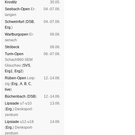
Kros­titz
30.05.
See­bach-Open
Er­
04.-07.06.
lan­gen
Schwein­furt
(
DSB
,
04.-07.06.
Erg.
)
Wart­burg­open
Ei­
06.06.
se­nach
Strö­beck
06.06.
Turm-Open
06.-07.06.
Schach960-SEM
Glau­chau (
SVS
,
Erg1
,
Erg2
)
Rüben-Open
Leip­
12.-14.06.
zig (
Erg.
,
A
,
B
,
C
,
live
)
Büchen­bach
(
DSB
)
12.-14.06.
Lipsiade
u7-u10
13.06.
(
Erg.
) Denk­sport­
zen­trum
Lipsiade
u12-u18
14.06.
(
Erg.
) Denk­sport­
zen­trum