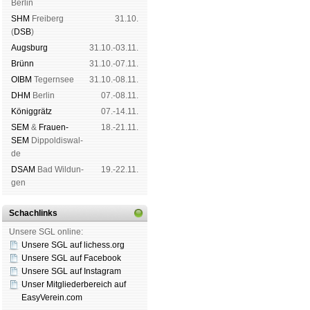
Ber­lin
SHM
Frei­berg
31.10.
(
DSB
)
Augs­burg
31.10.-03.11.
Brünn
31.10.-07.11.
OIBM
Tegern­see
31.10.-08.11.
DHM
Ber­lin
07.-08.11.
König­grätz
07.-14.11.
SEM
&
Frauen-
18.-21.11.
SEM
Dip­pol­dis­wal­
de
DSAM
Bad Wil­dun­
19.-22.11.
gen
Schachlinks
Unsere SGL online:
Unsere SGL auf li­chess.org
Unsere SGL auf Face­book
Unsere SGL auf Insta­gram
Unser Mitgliederbereich auf
EasyVerein.com