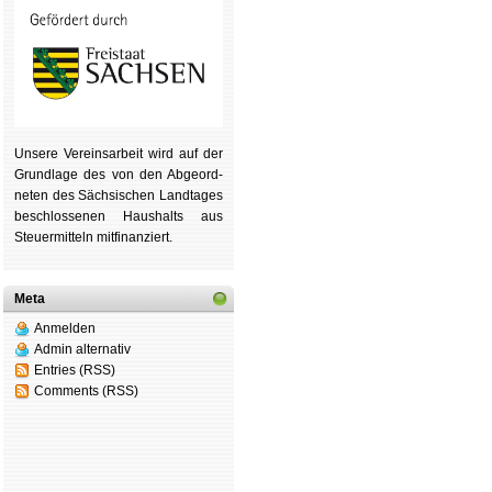
Unsere Ver­eins­ar­beit wird auf der
Grund­lage des von den Ab­ge­ord­
ne­ten des Säch­si­schen Land­tages
be­schlos­se­nen Haus­halts aus
Steu­er­mitteln mit­fi­nan­ziert.
Meta
Anmelden
Admin alternativ
Entries (RSS)
Comments (RSS)