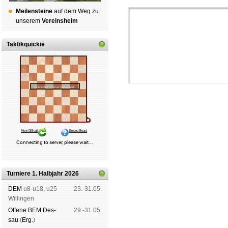
Mei­len­stei­ne
auf dem Weg zu
un­se­rem
Ver­eins­heim
Taktikquickie
Schachgemeinschaft Leipzig
Mitgliedschaft
|
Vereinsheim
schluss
|
Daten­schutz­er­klä­r
Turniere 1. Halbjahr 2026
DEM
u8-u18, u25
23.-31.05.
Wil­lin­gen
Offene BEM Des­
29.-31.05.
sau
(
Erg.
)