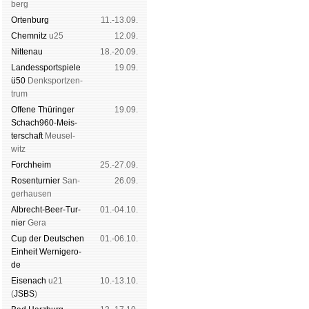
berg
Orten­burg
11.-13.09.
Chem­nitz
u25
12.09.
Nitte­nau
18.-20.09.
Landes­sport­spiele
19.09.
ü50
Denk­sport­zen­
trum
Offene Thü­rin­ger
19.09.
Schach960-Meis­
ter­schaft
Meu­sel­
witz
Forch­heim
25.-27.09.
Rosen­tur­nier
San­
26.09.
ger­hau­sen
Albrecht-Beer-Tur­
01.-04.10.
nier
Ge­ra
Cup der Deut­schen
01.-06.10.
Ein­heit
Wer­ni­ge­ro­
de
Eise­nach
u21
10.-13.10.
(
JSBS
)