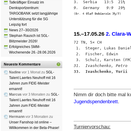
Tatkräftiger Einsatz im
9.  Germany   9:9  19½
Denksportzentrum:
TARGOBANK setzt langjährige
(Br. 4 
Olaf Dobierzin 3½/7
)
Unterstützung für die SG
Leipzig fort
News 27–30/2026
15.–17.05.26
2. Clara-
Stephan Rausch ist SGL-
Blitzmeister 2026!
72 TN, 5× CH

Erfolgreiches SMM-
 1.  Steger, Lukas Danie
Wochenende 26.-28.06.2026
 2.  Fischer, Edwin     
Neueste Kommentare
31.  Ivashchenko, Petro 
33.  Ivashchenko, Yurii 
Nadine
vor 1 Monat zu
SGL-
Talent Laertes Neuhoff mit 16
Jahren zum FIDE-Meister
ernannt!
Nimm dir doch bitte mal k
Marcus
vor 3 Monaten zu
SGL-
Talent Laertes Neuhoff mit 16
Jugendspendenbrett
.
Jahren zum FIDE-Meister
ernannt!
Hermann
vor 3 Monaten zu
Unser Fanshop ist online –
Turniervorschau:
Willkommen in der Beta-Phase!