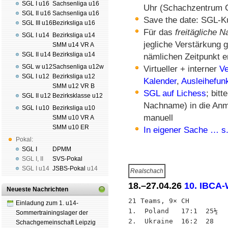
SGL I u16
Sachsenliga u16
Uhr (Schachzentrum C
SGL II u16
Sachsenliga u16
Save the date: SGL-Ku
SGL III u16
Bezirksliga u16
Für das
freitägliche 
SGL I u14
Bezirksliga u14
jegliche Verstärkung 
SMM u14 VR A
SGL II u14
Bezirksliga u14
nämlichen Zeitpunkt e
SGL w u12
Sachsenliga u12w
Virtueller + interner
V
SGL I u12
Bezirksliga u12
Kalender
,
Ausleihefun
SMM u12 VR B
SGL auf Lichess
; bit
SGL II u12
Bezirksklasse u12
Nachname) in die Anme
SGL I u10
Bezirksliga u10
manuell
SMM u10 VR A
SMM u10 ER
In eigener Sache … s.
Pokal:
SGL I
DPMM
SGL I
,
II
SVS-Pokal
SGL I
u14
JSBS-Pokal
u14
Realschach
18.–27.04.26
10. IBCA
Neueste Nachrichten
21 Teams, 9× CH

Einladung zum 1. u14-
1.  Poland   17:1  25½

Sommertrainingslager der
2.  Ukraine  16:2  28

Schachgemeinschaft Leipzig