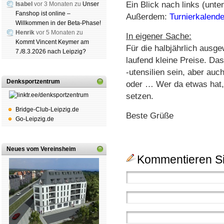
Ein Blick nach links (unte
Isabel
vor 3 Monaten zu
Unser
Fanshop ist online –
Außerdem:
Turnierkalend
Willkommen in der Beta-Phase!
Henrik
vor 5 Monaten zu
In eigener Sache:
Kommt Vincent Keymer am
Für die halbjährlich ausg
7./8.3.2026 nach Leipzig?
laufend kleine Preise. D
-utensilien sein, aber auc
Denksportzentrum
oder … Wer da etwas hat, 
setzen.
Bridge-Club-Leipzig.de
Beste Grüße
Go-Leipzig.de
Neues vom Vereinsheim
Kommentieren Si