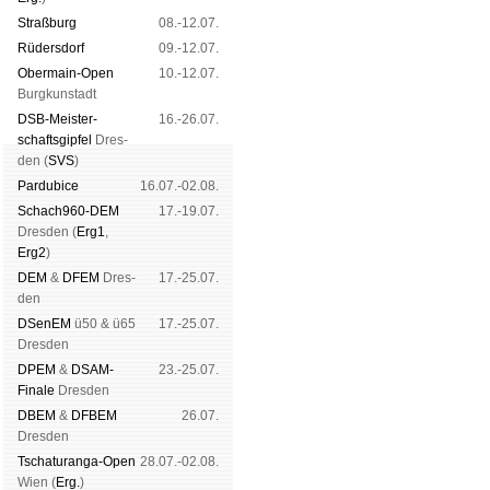
Straß­burg
08.-12.07.
Rüders­dorf
09.-12.07.
Ober­main-Open
10.-12.07.
Burg­kun­stadt
DSB-Meister­
16.-26.07.
schafts­gipfel
Dres­
den (
SVS
)
Pardu­bice
16.07.-02.08.
Schach960-DEM
17.-19.07.
Dres­den (
Erg1
,
Erg2
)
DEM
&
DFEM
Dres­
17.-25.07.
den
DSenEM
ü50 & ü65
17.-25.07.
Dres­den
DPEM
&
DSAM-
23.-25.07.
Finale
Dres­den
DBEM
&
DFBEM
26.07.
Dres­den
Tschaturanga-Open
28.07.-02.08.
Wien (
Erg.
)