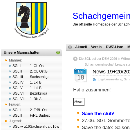
Schachgemeins
Die offizielle Homepage der Schach
Aktuell
Verein
DWZ-Liste
M
Unsere Mannschaften
Die SGL bei der DEM 2026 in Willin
Männer:
Schachgemeinschaft Leipzig sta
SGL I
1. OL Ost
News 19+20/20
SGL II
2. OL Ost B
Mai
18
SGL III
Sachsenliga
Ergebnismeldung
,
Sch
SGL IV
1. Lkl B
SGL V
1. Lkl B
Hallo zusammen!
SGL VI
Bezirksliga
SGL VII
1. Bkl A
News
Frauen:
SGL I
2. FrBL Ost
Save the club!
SGL II
FrRL Südost
27.06. SGL-Sommerfes
Jugend:
SGL w u16
Sachsenliga u16w
Save the date: Saiso