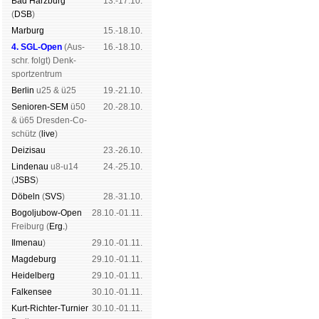
Bad Harz­burg
13.-17.10.
(
DSB
)
Mar­burg
15.-18.10.
4. SGL-Open
(
Aus­
16.-18.10.
schr. folgt
) Denk­
sport­zen­trum
Ber­lin
u25 & ü25
19.-21.10.
Senioren-SEM
ü50
20.-28.10.
& ü65 Dres­den-Co­
schütz (
live
)
Dei­zi­sau
23.-26.10.
Lin­de­nau
u8-u14
24.-25.10.
(
JSBS
)
Dö­beln
(
SVS
)
28.-31.10.
Bogoljubow-Open
28.10.-01.11.
Frei­burg (
Erg.
)
Il­me­nau
)
29.10.-01.11.
Mag­de­burg
29.10.-01.11.
Hei­del­berg
29.10.-01.11.
Fal­ken­see
30.10.-01.11.
Kurt-Rich­ter-Tur­nier
30.10.-01.11.