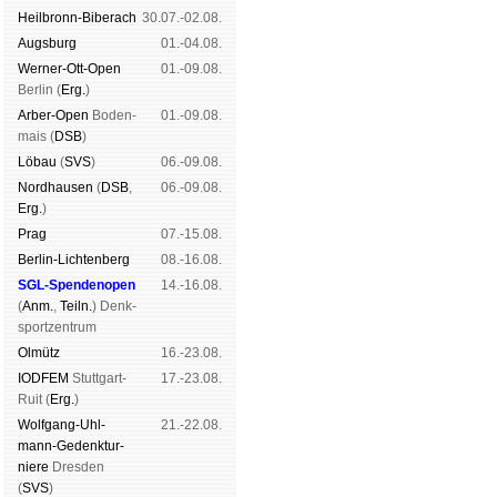
Heil­bronn-Bi­ber­ach
30.07.-02.08.
Augs­burg
01.-04.08.
Werner-Ott-Open
01.-09.08.
Ber­lin (
Erg.
)
Arber-Open
Boden­
01.-09.08.
mais (
DSB
)
Lö­bau
(
SVS
)
06.-09.08.
Nord­hau­sen
(
DSB
,
06.-09.08.
Erg.
)
Prag
07.-15.08.
Berlin-Lich­ten­berg
08.-16.08.
SGL-Spenden­open
14.-16.08.
(
Anm.
,
Teiln.
) Denk­
sport­zen­trum
Ol­mütz
16.-23.08.
IODFEM
Stutt­gart-
17.-23.08.
Ruit (
Erg.
)
Wolf­gang-Uhl­
21.-22.08.
mann-Ge­denk­tur­
niere
Dres­den
(
SVS
)