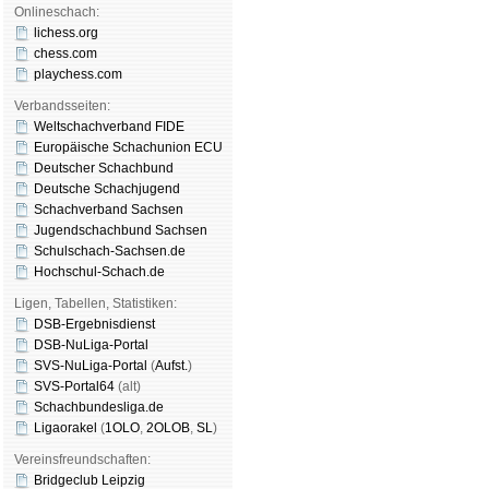
Onlineschach:
lichess.org
chess.com
playchess.com
Verbandsseiten:
Weltschachverband FIDE
Europäische Schachunion ECU
Deutscher Schachbund
Deutsche Schachjugend
Schachverband Sachsen
Jugendschachbund Sachsen
Schulschach-Sachsen.de
Hochschul-Schach.de
Ligen, Tabellen, Statistiken:
DSB-Ergebnisdienst
DSB-NuLiga-Portal
SVS-NuLiga-Portal
(
Aufst.
)
SVS-Portal64
(alt)
Schachbundesliga.de
Ligaorakel
(
1OLO
,
2OLOB
,
SL
)
Vereinsfreundschaften:
Bridgeclub Leipzig