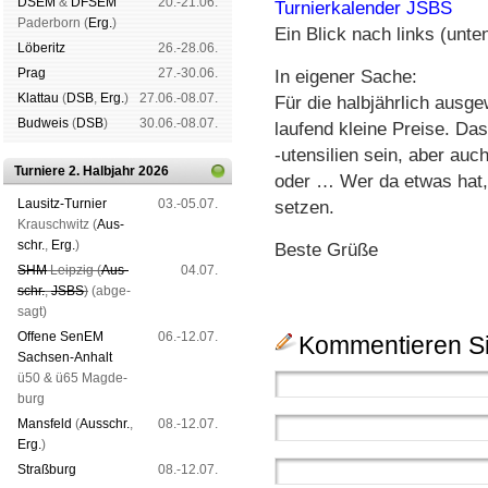
DSEM
&
DFSEM
20.-21.06.
Turnierkalender JSBS
Pader­born (
Erg.
)
Ein Blick nach links (unten
Lö­be­ritz
26.-28.06.
Prag
27.-30.06.
In eigener Sache:
Klat­tau
(
DSB
,
Erg.
)
27.06.-08.07.
Für die halbjährlich ausg
Bud­weis
(
DSB
)
30.06.-08.07.
laufend kleine Preise. D
-utensilien sein, aber auc
Turniere 2. Halbjahr 2026
oder … Wer da etwas hat, 
Lau­sitz-Tur­nier
03.-05.07.
setzen.
Krausch­witz (
Aus­
schr.
,
Erg.
)
Beste Grüße
SHM
Leip­zig (
Aus­
04.07.
schr.
,
JSBS
)
(ab­ge­
sagt)
Offene SenEM
06.-12.07.
Kommentieren Si
Sach­sen-An­halt
ü50 & ü65 Mag­de­
burg
Mans­feld
(
Aus­schr.
,
08.-12.07.
Erg.
)
Straß­burg
08.-12.07.