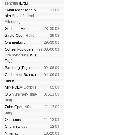
zen­trum (
Erg.
)
Familien­schach­tur­
23.08.
nier
Spiele­fes­ti­val
Al­ten­burg
Geit­hain
(
Erg.
)
28.-30.08.
Saale-Open
Halle
29.08.
Oranien­burg
29.-30.08.
Och­sen­kopf­open
29.08.-06.09.
Bischofs­grün (
DSB
,
Erg.
)
Bam­berg
(
Erg.
)
02.-06.09.
Cott­busser Schach­
04.-06.09.
meile
MINT-DEM
Cott­bus
05.09.
OIS
Mün­chen-Is­ma­
07.-13.09.
ning
Zabo-Open
Nürn­
11.-13.09.
berg
Orten­burg
11.-13.09.
Chem­nitz
u25
12.09.
Nitte­nau
18.-20.09.