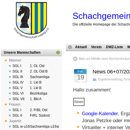
Schachgemeins
Die offizielle Homepage der Schach
Aktuell
Verein
DWZ-Liste
M
Unsere Mannschaften
Bitte um Mithilfe beim Bücher­ein­rä
Männer:
SGL I
1. OL Ost
News 06+07/20
SGL II
2. OL Ost B
Feb.
19
SGL III
Sachsenliga
Ergebnismeldung
,
Sch
SGL IV
1. Lkl B
SGL V
1. Lkl B
Hallo zusammen!
SGL VI
Bezirksliga
SGL VII
1. Bkl A
News
Frauen:
SGL I
2. FrBL Ost
Google-Kalender
, Erg
SGL II
FrRL Südost
Jonas Petzke oder mi
Jugend:
SGL w u16
Sachsenliga u16w
Virtueller + interner 