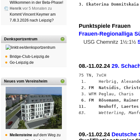
Willkommen in der Beta-Phase!
3. Ekaterina Domnitskaia
Henrik
vor 5 Monaten zu
Kommt Vincent Keymer am
7./8.3.2026 nach Leipzig?
Punktspiele Frauen
Frauen-Regionalliga S
Denksportzentrum
USG Chemnitz 1½:1½
Bridge-Club-Leipzig.de
Go-Leipzig.de
08.-11.02.24
29. Schac
75 TN, 7xCH

Neues vom Vereinsheim
 2. FM  Natsidis, Christ
 6. FM  Rösemann, Rainer
11.     Neuhoff, Laertes
63.     Wetterling, Manf
09.-11.02.24
Deutsche 
Mei­len­stei­ne
auf dem Weg zu