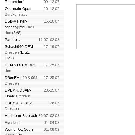
Rüders­dorf
09.-12.07.
Ober­main-Open
10.-12.07.
Burg­kun­stadt
DSB-Meister­
16.-26.07.
schafts­gipfel
Dres­
den (
SVS
)
Pardu­bice
16.07.-02.08.
Schach960-DEM
17.-19.07.
Dres­den (
Erg1
,
Erg2
)
DEM
&
DFEM
Dres­
17.-25.07.
den
DSenEM
ü50 & ü65
17.-25.07.
Dres­den
Schachgemeinschaft Leipzig
DPEM
&
DSAM-
23.-25.07.
Mitgliedschaft
|
Vereinsheim
Finale
Dres­den
schluss
|
Daten­schutz­er­klä­r
DBEM
&
DFBEM
26.07.
Dres­den
Heil­bronn-Bi­ber­ach
30.07.-02.08.
Augs­burg
01.-04.08.
Werner-Ott-Open
01.-09.08.