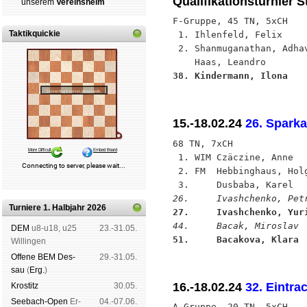
Qualifikationsturnier S
un­se­rem
Ver­eins­heim
F-Gruppe, 45 TN, 5xCH

Taktikquickie
 1. Ihlenfeld, Felix    
 2. Shanmuganathan, Adha
38. Kindermann, Ilona   
15.-18.02.24
26. Spark
68 TN, 7xCH

 1. WIM Czäczine, Anne  
 2. FM  Hebbinghaus, Hol
26.     Ivashchenko, Pet
Turniere 1. Halbjahr 2026
27.     Ivashchenko, Yur
44.     Bacak, Miroslav 
DEM
u8-u18, u25
23.-31.05.
51.     Bacakova, Klara 
Wil­lin­gen
Offene BEM Des­
29.-31.05.
sau
(
Erg.
)
16.-18.02.24
32. Eintra
Kros­titz
30.05.
See­bach-Open
Er­
04.-07.06.