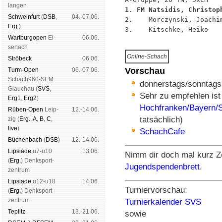
lan­gen
1. FM Natsidis, Christop
Schwein­furt
(
DSB
,
04.-07.06.

2.    Morczynski, Joachi
Erg.
)
3.    Kitschke, Heiko   
Wart­burg­open
Ei­
06.06.
se­nach
Online-Schach
Strö­beck
06.06.
Vorschau
Turm-Open
06.-07.06.
Schach960-SEM
donnerstags/sonntags
Glau­chau (
SVS
,
Sehr zu empfehlen ist
Erg1
,
Erg2
)
Hochfranken/Bayern/
Rüben-Open
Leip­
12.-14.06.
tatsächlich)
zig (
Erg.
,
A
,
B
,
C
,
live
)
SchachCafe
Büchen­bach
(
DSB
)
12.-14.06.
Lipsiade
u7-u10
13.06.
Nimm dir doch mal kurz Ze
(
Erg.
) Denk­sport­
Jugendspendenbrett
.
zen­trum
Lipsiade
u12-u18
14.06.
Turniervorschau:
(
Erg.
) Denk­sport­
zen­trum
Turnierkalender SVS
Tep­litz
13.-21.06.
sowie