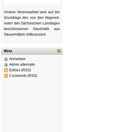
Unsere Ver­eins­ar­beit wird auf der
Grund­lage des von den Ab­ge­ord­
ne­ten des Säch­si­schen Land­tages
be­schlos­se­nen Haus­halts aus
Steu­er­mitteln mit­fi­nan­ziert.
Meta
Anmelden
Admin alternativ
Entries (RSS)
Comments (RSS)