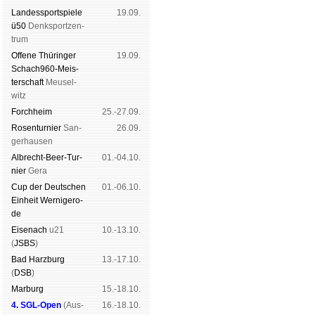
Landes­sport­spiele
19.09.
ü50
Denk­sport­zen­
trum
Offene Thü­rin­ger
19.09.
Schach960-Meis­
ter­schaft
Meu­sel­
witz
Forch­heim
25.-27.09.
Rosen­tur­nier
San­
26.09.
ger­hau­sen
Albrecht-Beer-Tur­
01.-04.10.
nier
Ge­ra
Cup der Deut­schen
01.-06.10.
Ein­heit
Wer­ni­ge­ro­
de
Eise­nach
u21
10.-13.10.
(
JSBS
)
Bad Harz­burg
13.-17.10.
(
DSB
)
Mar­burg
15.-18.10.
4. SGL-Open
(
Aus­
16.-18.10.