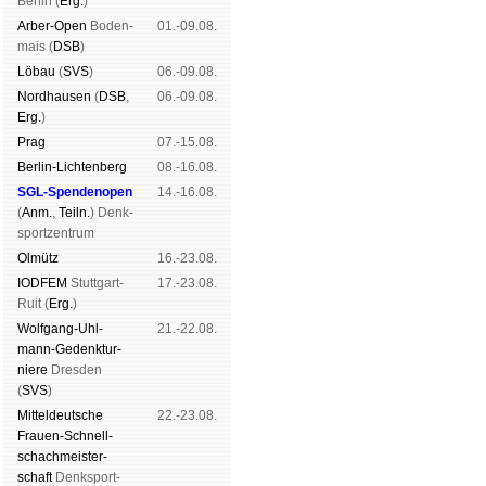
Ber­lin (
Erg.
)
Arber-Open
Boden­
01.-09.08.
mais (
DSB
)
Lö­bau
(
SVS
)
06.-09.08.
Nord­hau­sen
(
DSB
,
06.-09.08.
Erg.
)
Prag
07.-15.08.
Berlin-Lich­ten­berg
08.-16.08.
SGL-Spenden­open
14.-16.08.
(
Anm.
,
Teiln.
) Denk­
sport­zen­trum
Ol­mütz
16.-23.08.
IODFEM
Stutt­gart-
17.-23.08.
Ruit (
Erg.
)
Wolf­gang-Uhl­
21.-22.08.
mann-Ge­denk­tur­
niere
Dres­den
(
SVS
)
Mit­tel­deu­tsche
22.-23.08.
Frauen-Schnell­
schach­meis­ter­
schaft
Denk­sport­