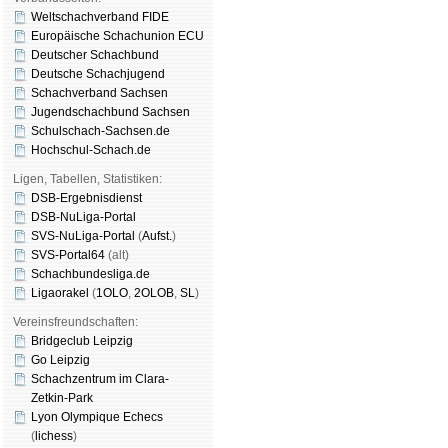
Weltschachverband FIDE
Europäische Schachunion ECU
Deutscher Schachbund
Deutsche Schachjugend
Schachverband Sachsen
Jugendschachbund Sachsen
Schulschach-Sachsen.de
Hochschul-Schach.de
Ligen, Tabellen, Statistiken:
DSB-Ergebnisdienst
DSB-NuLiga-Portal
SVS-NuLiga-Portal
(
Aufst.
)
SVS-Portal64
(alt)
Schachbundesliga.de
Ligaorakel
(
1OLO
,
2OLOB
,
SL
)
Vereinsfreundschaften:
Bridgeclub Leipzig
Go Leipzig
Schachzentrum im Clara-
Zetkin-Park
Lyon Olympique Echecs
(
lichess
)