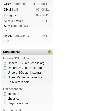
OIBM
Tegern­see
31.10.-08.11.
DHM
Ber­lin
07.-08.11.
König­grätz
07.-14.11.
SEM
&
Frauen-
18.-21.11.
SEM
Dip­pol­dis­wal­
de
DSAM
Bad Wil­dun­
19.-22.11.
gen
Schachlinks
Unsere SGL online:
Unsere SGL auf li­chess.org
Unsere SGL auf Face­book
Unsere SGL auf Insta­gram
Unser Mitgliederbereich auf
EasyVerein.com
Onlineschach:
lichess.org
chess.com
playchess.com
Verbandsseiten: