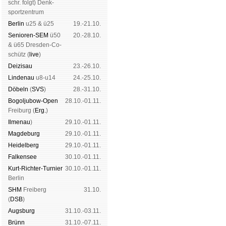
schr. folgt
) Denk­
sport­zen­trum
Ber­lin
u25 & ü25
19.-21.10.
Senioren-SEM
ü50
20.-28.10.
& ü65 Dres­den-Co­
schütz (
live
)
Dei­zi­sau
23.-26.10.
Lin­de­nau
u8-u14
24.-25.10.
Dö­beln
(
SVS
)
28.-31.10.
Bogoljubow-Open
28.10.-01.11.
Frei­burg (
Erg.
)
Il­me­nau
)
29.10.-01.11.
Mag­de­burg
29.10.-01.11.
Hei­del­berg
29.10.-01.11.
Fal­ken­see
30.10.-01.11.
Kurt-Rich­ter-Tur­nier
30.10.-01.11.
Ber­lin
SHM
Frei­berg
31.10.
(
DSB
)
Augs­burg
31.10.-03.11.
Brünn
31.10.-07.11.