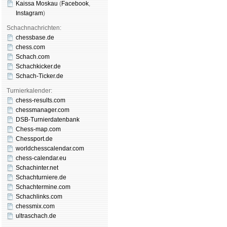
Kaissa Moskau
(
Face­book
,
Insta­gram
)
Schachnachrichten:
chessbase.de
chess.com
Schach.com
Schachkicker.de
Schach-Ticker.de
Turnierkalender:
chess-results.com
chessmanager.com
DSB-Turnierdatenbank
Chess-map.com
Chessport.de
worldchesscalendar.com
chess-calendar.eu
Schachinter.net
Schachturniere.de
Schachtermine.com
Schachlinks.com
chessmix.com
ultraschach.de