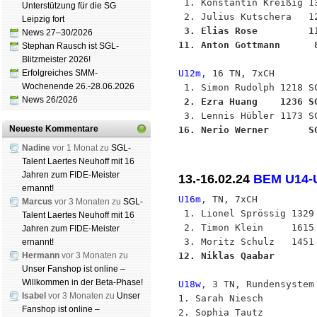
 1. Konstantin Kreißig 13
Unterstützung für die SG
Leipzig fort
 3. Elias Rose         1
News 27–30/2026
11. Anton Gottmann      
Stephan Rausch ist SGL-
Blitzmeister 2026!
U12m
, 16 TN, 7xCH

Erfolgreiches SMM-
Wochenende 26.-28.06.2026
News 26/2026
 2. Ezra Huang    1236 S
Neueste Kommentare
16. Nerio Werner       S
Nadine
vor 1 Monat zu
SGL-
Talent Laertes Neuhoff mit 16
Jahren zum FIDE-Meister
13.-16.02.24
BEM U14-U
ernannt!
U16m
, TN, 7xCH

Marcus
vor 3 Monaten zu
SGL-
 1. Lionel Sprössig 1329 
Talent Laertes Neuhoff mit 16
 2. Timon Klein     1615 
Jahren zum FIDE-Meister
ernannt!
Hermann
vor 3 Monaten zu
12. Niklas Qaabar       
Unser Fanshop ist online –
Willkommen in der Beta-Phase!
U18w
, 3 TN, Rundensystem

Isabel
vor 3 Monaten zu
Unser
1. Sarah Niesch         
Fanshop ist online –