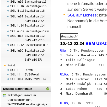
SGL I u16
Sachsenliga u16
siehe Infomails oder 
SGL II u16
Sachsenliga u16
auf dem Server; weite
SGL III u16
Bezirksliga u16
SGL auf Lichess
; bit
SGL I u14
Bezirksliga u14
Nachname) in die Anme
SMM u14 VR A
SGL II u14
Bezirksliga u14
manuell
SGL w u12
Sachsenliga u12w
SGL I u12
Bezirksliga u12
Realschach!
SMM u12 VR B
10.-12.02.24
BEM U8-U1
SGL II u12
Bezirksklasse u12
U8w
SGL I u10
Bezirksliga u10
1. Johanna Bacakova 745 
SMM u10 VR A
SMM u10 ER

2. Felia Hellinger      
3. Mina Milde       711 T
Pokal:
SGL I
DPMM
U10w
, 6 TN, Rundensystem

SGL I
,
II
SVS-Pokal
1. Mila Richter   1172 SC
SGL I
u14
JSBS-Pokal
u14
2. Daria Rudolph  1034 SC
Neueste Nachrichten
4. Mira Dennhardt      S
Tatkräftiger Einsatz im
Denksportzentrum:
U10m
, 19 TN, 7xCH

TARGOBANK setzt langjährige