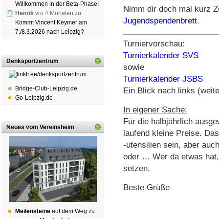
Willkommen in der Beta-Phase!
Nimm dir doch mal kurz Ze
Henrik
vor 4 Monaten zu
Jugendspendenbrett
.
Kommt Vincent Keymer am
7./8.3.2026 nach Leipzig?
Turniervorschau:
Turnierkalender SVS
Denksportzentrum
sowie
Turnierkalender JSBS
Bridge-Club-Leipzig.de
Ein Blick nach links (weite
Go-Leipzig.de
In eigener Sache:
Für die halbjährlich ausg
Neues vom Vereinsheim
laufend kleine Preise. D
-utensilien sein, aber auc
oder … Wer da etwas hat, 
setzen.
Beste Grüße
Mei­len­stei­ne
auf dem Weg zu