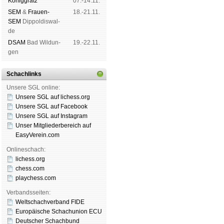
König­grätz
07.-14.11.
SEM
&
Frauen-
18.-21.11.
SEM
Dip­pol­dis­wal­
de
DSAM
Bad Wil­dun­
19.-22.11.
gen
Schachlinks
Unsere SGL online:
Unsere SGL auf li­chess.org
Unsere SGL auf Face­book
Unsere SGL auf Insta­gram
Unser Mitgliederbereich auf
EasyVerein.com
Onlineschach:
lichess.org
chess.com
playchess.com
Verbandsseiten:
Weltschachverband FIDE
Europäische Schachunion ECU
Deutscher Schachbund