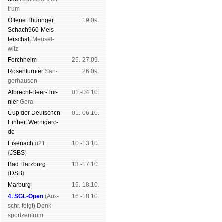
trum
Offene Thü­rin­ger
19.09.
Schach960-Meis­
ter­schaft
Meu­sel­
witz
Forch­heim
25.-27.09.
Rosen­tur­nier
San­
26.09.
ger­hau­sen
Albrecht-Beer-Tur­
01.-04.10.
nier
Ge­ra
Cup der Deut­schen
01.-06.10.
Ein­heit
Wer­ni­ge­ro­
de
Eise­nach
u21
10.-13.10.
(
JSBS
)
Bad Harz­burg
13.-17.10.
(
DSB
)
Mar­burg
15.-18.10.
4. SGL-Open
(
Aus­
16.-18.10.
schr. folgt
) Denk­
sport­zen­trum