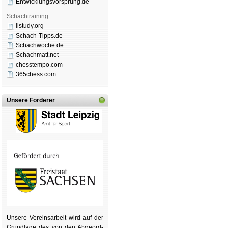
Entwicklungsvorsprung.de
Schachtraining:
listudy.org
Schach-Tipps.de
Schachwoche.de
Schachmatt.net
chesstempo.com
365chess.com
Unsere Förderer
Unsere Ver­eins­ar­beit wird auf der
Grund­lage des von den Ab­ge­ord­