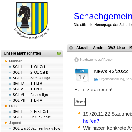
Schachgemeins
Die offizielle Homepage der Schach
Aktuell
Verein
DWZ-Liste
M
Unsere Mannschaften
Nachwuchs auf Reisen
Männer:
SGL I
1. OL Ost
News 42/2022
Okt.
SGL II
2. OL Ost B
17
SGL III
Sachsenliga
Ergebnismeldung
,
Sch
SGL IV
1. Lkl B
Hallo zusammen!
SGL V
1. Lkl B
SGL VI
Bezirksliga
SGL VII
1. Bkl A
News
Frauen:
SGL I
2. FrBL Ost
19./20.11.22 Stadtme
SGL II
FrRL Südost
helfen?
Jugend:
Wir haben konkrete A
SGL w u16
Sachsenliga u16w