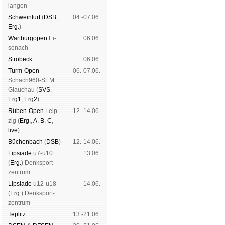
lan­gen
Mitgliedschaft
|
Vereinsheim
Schwein­furt
(
DSB
,
04.-07.06.
schluss
|
Daten­schutz­er­klä­r
Erg.
)
Wart­burg­open
Ei­
06.06.
se­nach
Strö­beck
06.06.
Turm-Open
06.-07.06.
Schach960-SEM
Glau­chau (
SVS
,
Erg1
,
Erg2
)
Rüben-Open
Leip­
12.-14.06.
zig (
Erg.
,
A
,
B
,
C
,
live
)
Büchen­bach
(
DSB
)
12.-14.06.
Lipsiade
u7-u10
13.06.
(
Erg.
) Denk­sport­
zen­trum
Lipsiade
u12-u18
14.06.
(
Erg.
) Denk­sport­
zen­trum
Tep­litz
13.-21.06.