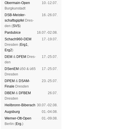
Ober­main-Open
10.-12.07.
Burg­kun­stadt
DSB-Meister­
16.-26.07.
schafts­gipfel
Dres­
den (
SVS
)
Pardu­bice
16.07.-02.08.
Schach960-DEM
17.-19.07.
Dres­den (
Erg1
,
Erg2
)
DEM
&
DFEM
Dres­
17.-25.07.
den
DSenEM
ü50 & ü65
17.-25.07.
Dres­den
DPEM
&
DSAM-
23.-25.07.
Finale
Dres­den
DBEM
&
DFBEM
26.07.
Dres­den
Heil­bronn-Bi­ber­ach
30.07.-02.08.
Augs­burg
01.-04.08.
Werner-Ott-Open
01.-09.08.
Ber­lin (
Erg.
)