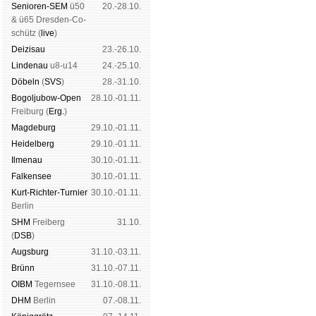
Senioren-SEM
ü50
20.-28.10.
& ü65 Dres­den-Co­
schütz (
live
)
Dei­zi­sau
23.-26.10.
Lin­de­nau
u8-u14
24.-25.10.
Dö­beln
(
SVS
)
28.-31.10.
Bogoljubow-Open
28.10.-01.11.
Frei­burg (
Erg.
)
Mag­de­burg
29.10.-01.11.
Hei­del­berg
29.10.-01.11.
Il­me­nau
30.10.-01.11.
Fal­ken­see
30.10.-01.11.
Kurt-Rich­ter-Tur­nier
30.10.-01.11.
Ber­lin
SHM
Frei­berg
31.10.
(
DSB
)
Augs­burg
31.10.-03.11.
Brünn
31.10.-07.11.
OIBM
Tegern­see
31.10.-08.11.
DHM
Ber­lin
07.-08.11.