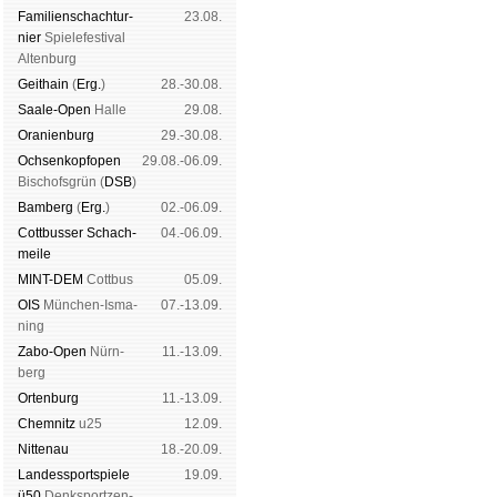
Familien­schach­tur­
23.08.
nier
Spiele­fes­ti­val
Al­ten­burg
Geit­hain
(
Erg.
)
28.-30.08.
Saale-Open
Halle
29.08.
Oranien­burg
29.-30.08.
Och­sen­kopf­open
29.08.-06.09.
Bischofs­grün (
DSB
)
Bam­berg
(
Erg.
)
02.-06.09.
Cott­busser Schach­
04.-06.09.
meile
MINT-DEM
Cott­bus
05.09.
OIS
Mün­chen-Is­ma­
07.-13.09.
ning
Zabo-Open
Nürn­
11.-13.09.
berg
Orten­burg
11.-13.09.
Chem­nitz
u25
12.09.
Nitte­nau
18.-20.09.
Landes­sport­spiele
19.09.
ü50
Denk­sport­zen­