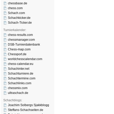
chessbase.de
chess.com
Schach.com
Schachkicker.de
Schach-Ticker.de
Turnierkalender:
chess-results.com
chessmanager.com
DSB-Turnierdatenbank
Chess-map.com
Chessport.de
worldchesscalendar.com
chess-calendar.eu
Schachinter.net
Schachturniere.de
Schachtermine.com
Schachlinks.com
chessmix.com
ultraschach.de
Schachblogs:
Joachim Solbergs Sjakkblogg
Steffans-Schachseiten.de