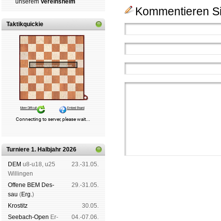
un­se­rem
Ver­eins­heim
Kommentieren Si
Taktikquickie
Turniere 1. Halbjahr 2026
DEM
u8-u18, u25
23.-31.05.
Wil­lin­gen
Offene BEM Des­
29.-31.05.
sau
(
Erg.
)
Kros­titz
30.05.
See­bach-Open
Er­
04.-07.06.
Schachgemeinschaft Leipzig