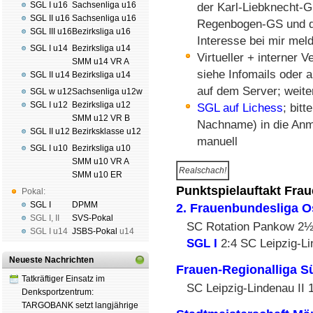
SGL I u16
Sachsenliga u16
der Karl-Liebknecht-
SGL II u16
Sachsenliga u16
Regenbogen-GS und der
SGL III u16
Bezirksliga u16
Interesse bei mir mel
SGL I u14
Bezirksliga u14
Virtueller + interner 
SMM u14 VR A
siehe Infomails oder 
SGL II u14
Bezirksliga u14
auf dem Server; weite
SGL w u12
Sachsenliga u12w
SGL I u12
Bezirksliga u12
SGL auf Lichess
; bit
SMM u12 VR B
Nachname) in die Anme
SGL II u12
Bezirksklasse u12
manuell
SGL I u10
Bezirksliga u10
SMM u10 VR A
Realschach!
SMM u10 ER
Punktspielauftakt Fra
Pokal:
SGL I
DPMM
2. Frauenbundesliga O
SGL I
,
II
SVS-Pokal
SC Rotation Pankow 2
SGL I
u14
JSBS-Pokal
u14
SGL I
2:4 SC Leipzig-Li
Neueste Nachrichten
Frauen-Regionalliga S
Tatkräftiger Einsatz im
SC Leipzig-Lindenau II 
Denksportzentrum:
TARGOBANK setzt langjährige