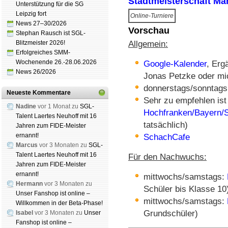
Stadtmeisterschaft Mä
Unterstützung für die SG
Leipzig fort
Online-Turniere
News 27–30/2026
Vorschau
Stephan Rausch ist SGL-
Blitzmeister 2026!
Allgemein:
Erfolgreiches SMM-
Wochenende 26.-28.06.2026
Google-Kalender
, Erg
News 26/2026
Jonas Petzke oder mi
donnerstags/sonntags
Neueste Kommentare
Sehr zu empfehlen ist
Nadine
vor 1 Monat zu
SGL-
Hochfranken/Bayern/
Talent Laertes Neuhoff mit 16
tatsächlich)
Jahren zum FIDE-Meister
ernannt!
SchachCafe
Marcus
vor 3 Monaten zu
SGL-
Talent Laertes Neuhoff mit 16
Für den Nachwuchs:
Jahren zum FIDE-Meister
ernannt!
mittwochs/samstags:
Hermann
vor 3 Monaten zu
Schüler bis Klasse 10
Unser Fanshop ist online –
mittwochs/samstags:
Willkommen in der Beta-Phase!
Grundschüler)
Isabel
vor 3 Monaten zu
Unser
Fanshop ist online –