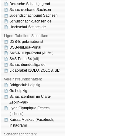
Deutsche Schachjugend
Schachverband Sachsen
Jugendschachbund Sachsen
Schulschach-Sachsen.de
Hochschul-Schach.de
Ligen, Tabellen, Statistiken:
DSB-Ergebnisdienst
DSB-NuLiga-Portal
SVS-NuLiga-Portal
(
Aufst.
)
SVS-Portal64
(alt)
Schachbundesliga.de
Ligaorakel
(
1OLO
,
2OLOB
,
SL
)
Vereinsfreundschaften:
Bridgeclub Leipzig
Go Leipzig
Schachzentrum im Clara-
Zetkin-Park
Lyon Olympique Echecs
(
lichess
)
Kaissa Moskau
(
Face­book
,
Insta­gram
)
Schachnachrichten: