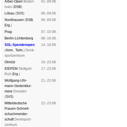
Arber-Open
Boden­
01.-09.08.
mais (
DSB
)
Lö­bau
(
SVS
)
06.-09.08.
Nord­hau­sen
(
DSB
,
06.-09.08.
Erg.
)
Prag
07.-15.08.
Berlin-Lich­ten­berg
08.-16.08.
SGL-Spenden­open
14.-16.08.
(
Anm.
,
Teiln.
) Denk­
sport­zen­trum
Ol­mütz
16.-23.08.
IODFEM
Stutt­gart-
17.-23.08.
Ruit (
Erg.
)
Wolf­gang-Uhl­
21.-22.08.
mann-Ge­denk­tur­
niere
Dres­den
(
SVS
)
Mit­tel­deu­tsche
22.-23.08.
Frauen-Schnell­
schach­meis­ter­
schaft
Denk­sport­
zen­trum