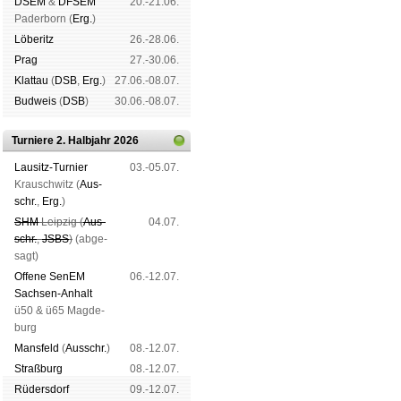
DSEM
&
DFSEM
20.-21.06.
Pader­born (
Erg.
)
Lö­be­ritz
26.-28.06.
Prag
27.-30.06.
Klat­tau
(
DSB
,
Erg.
)
27.06.-08.07.
Bud­weis
(
DSB
)
30.06.-08.07.
Turniere 2. Halbjahr 2026
Lau­sitz-Tur­nier
03.-05.07.
Krausch­witz (
Aus­
schr.
,
Erg.
)
SHM
Leip­zig (
Aus­
04.07.
schr.
,
JSBS
)
(ab­ge­
sagt)
Offene SenEM
06.-12.07.
Sach­sen-An­halt
ü50 & ü65 Mag­de­
burg
Mans­feld
(
Aus­schr.
)
08.-12.07.
Straß­burg
08.-12.07.
Rüders­dorf
09.-12.07.