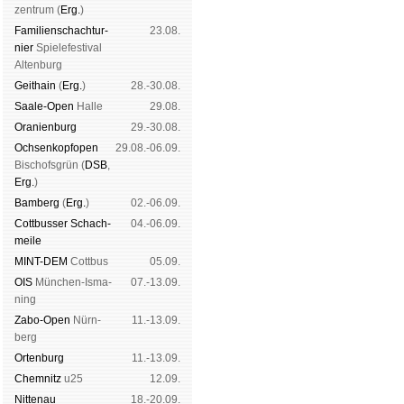
zen­trum (
Erg.
)
Familien­schach­tur­
23.08.
nier
Spiele­fes­ti­val
Al­ten­burg
Geit­hain
(
Erg.
)
28.-30.08.
Saale-Open
Halle
29.08.
Oranien­burg
29.-30.08.
Och­sen­kopf­open
29.08.-06.09.
Bischofs­grün (
DSB
,
Erg.
)
Bam­berg
(
Erg.
)
02.-06.09.
Cott­busser Schach­
04.-06.09.
meile
MINT-DEM
Cott­bus
05.09.
OIS
Mün­chen-Is­ma­
07.-13.09.
ning
Zabo-Open
Nürn­
11.-13.09.
berg
Orten­burg
11.-13.09.
Chem­nitz
u25
12.09.
Nitte­nau
18.-20.09.