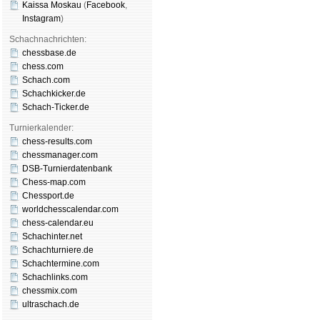
Kaissa Moskau
(
Face­book
,
Insta­gram
)
Schachnachrichten:
chessbase.de
chess.com
Schach.com
Schachkicker.de
Schach-Ticker.de
Turnierkalender:
chess-results.com
chessmanager.com
DSB-Turnierdatenbank
Chess-map.com
Chessport.de
worldchesscalendar.com
chess-calendar.eu
Schachinter.net
Schachturniere.de
Schachtermine.com
Schachlinks.com
chessmix.com
ultraschach.de