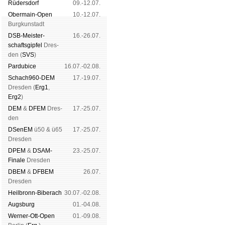
Rüders­dorf
09.-12.07.
Ober­main-Open
10.-12.07.
Burg­kun­stadt
DSB-Meister­
16.-26.07.
schafts­gipfel
Dres­
den (
SVS
)
Pardu­bice
16.07.-02.08.
Schach960-DEM
17.-19.07.
Dres­den (
Erg1
,
Erg2
)
DEM
&
DFEM
Dres­
17.-25.07.
den
DSenEM
ü50 & ü65
17.-25.07.
Dres­den
DPEM
&
DSAM-
23.-25.07.
Finale
Dres­den
DBEM
&
DFBEM
26.07.
Dres­den
Heil­bronn-Bi­ber­ach
30.07.-02.08.
Augs­burg
01.-04.08.
Werner-Ott-Open
01.-09.08.