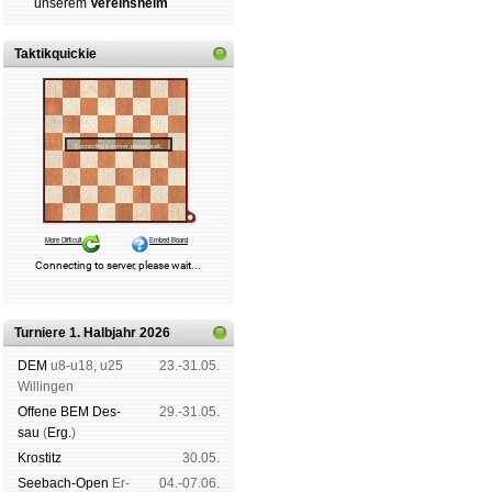
un­se­rem
Ver­eins­heim
Taktikquickie
Turniere 1. Halbjahr 2026
DEM
u8-u18, u25
23.-31.05.
Wil­lin­gen
Offene BEM Des­
29.-31.05.
sau
(
Erg.
)
Kros­titz
30.05.
See­bach-Open
Er­
04.-07.06.