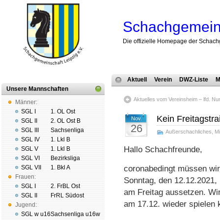
Schachgemeins
Die offizielle Homepage der Schach
Aktuell
Verein
DWZ-Liste
M
Unsere Mannschaften
Aktuelles vom Vereinsheim – lfd. N
Männer:
SGL I
1. OL Ost
Kein Freitagstr
Nov.
SGL II
2. OL Ost B
26
SGL III
Sachsenliga
Außerschachliches
,
Mi
SGL IV
1. Lkl B
Hallo Schachfreunde,
SGL V
1. Lkl B
SGL VI
Bezirksliga
SGL VII
1. Bkl A
coronabedingt müssen wir
Frauen:
Sonntag, den 12.12.2021,
SGL I
2. FrBL Ost
am Freitag aussetzen. Wir
SGL II
FrRL Südost
am 17.12. wieder spielen 
Jugend:
SGL w u16
Sachsenliga u16w