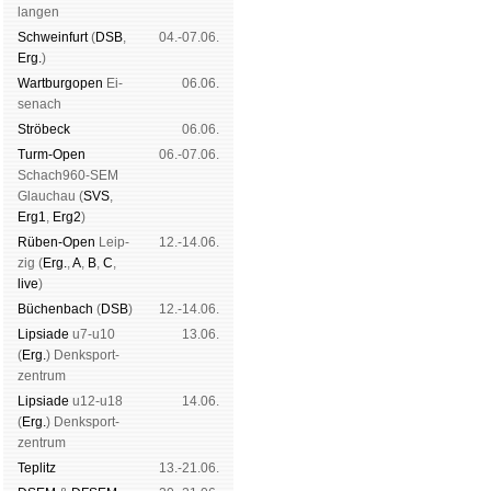
lan­gen
Schwein­furt
(
DSB
,
04.-07.06.
Erg.
)
Wart­burg­open
Ei­
06.06.
se­nach
Strö­beck
06.06.
Turm-Open
06.-07.06.
Schach960-SEM
Glau­chau (
SVS
,
Erg1
,
Erg2
)
Rüben-Open
Leip­
12.-14.06.
zig (
Erg.
,
A
,
B
,
C
,
live
)
Büchen­bach
(
DSB
)
12.-14.06.
Lipsiade
u7-u10
13.06.
(
Erg.
) Denk­sport­
zen­trum
Lipsiade
u12-u18
14.06.
(
Erg.
) Denk­sport­
zen­trum
Tep­litz
13.-21.06.