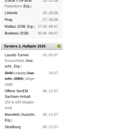
DSEM
&
DFSEM
20.-21.06.
Pader­born (
Erg.
)
Lö­be­ritz
26.-28.06.
Prag
27.-30.06.
Klat­tau
(
DSB
,
Erg.
)
27.06.-08.07.
Bud­weis
(
DSB
)
30.06.-08.07.
Turniere 2. Halbjahr 2026
Lau­sitz-Tur­nier
03.-05.07.
Krausch­witz (
Aus­
schr.
,
Erg.
)
SHM
Leip­zig (
Aus­
04.07.
schr.
,
JSBS
)
(ab­ge­
sagt)
Offene SenEM
06.-12.07.
Sach­sen-An­halt
ü50 & ü65 Mag­de­
burg
Mans­feld
(
Aus­schr.
,
08.-12.07.
Erg.
)
Straß­burg
08.-12.07.