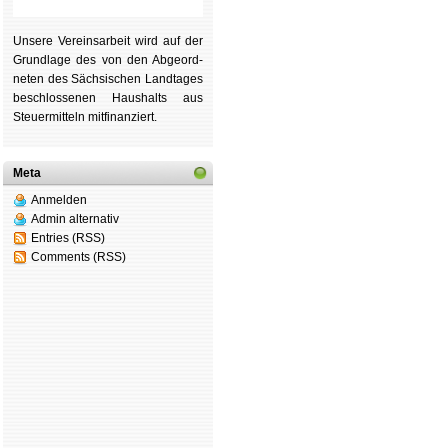
Unsere Ver­eins­ar­beit wird auf der
Grund­lage des von den Ab­ge­ord­
ne­ten des Säch­si­schen Land­tages
be­schlos­se­nen Haus­halts aus
Steu­er­mitteln mit­fi­nan­ziert.
Meta
Anmelden
Admin alternativ
Entries (RSS)
Comments (RSS)