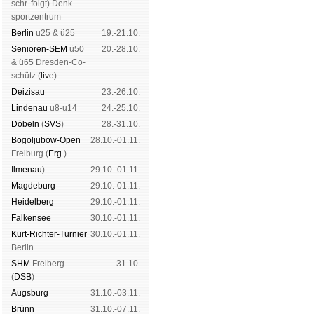
schr. folgt
) Denk­
sport­zen­trum
Ber­lin
u25 & ü25
19.-21.10.
Senioren-SEM
ü50
20.-28.10.
& ü65 Dres­den-Co­
schütz (
live
)
Dei­zi­sau
23.-26.10.
Lin­de­nau
u8-u14
24.-25.10.
Dö­beln
(
SVS
)
28.-31.10.
Bogoljubow-Open
28.10.-01.11.
Frei­burg (
Erg.
)
Il­me­nau
)
29.10.-01.11.
Mag­de­burg
29.10.-01.11.
Hei­del­berg
29.10.-01.11.
Fal­ken­see
30.10.-01.11.
Kurt-Rich­ter-Tur­nier
30.10.-01.11.
Ber­lin
SHM
Frei­berg
31.10.
(
DSB
)
Augs­burg
31.10.-03.11.
Brünn
31.10.-07.11.