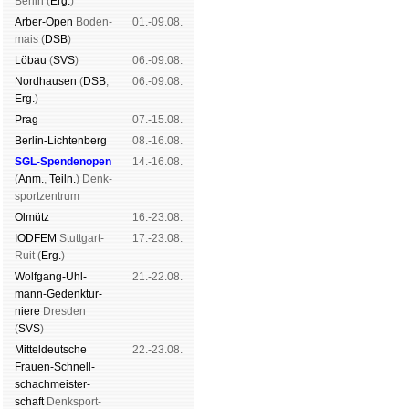
Ber­lin (
Erg.
)
Arber-Open
Boden­
01.-09.08.
mais (
DSB
)
Lö­bau
(
SVS
)
06.-09.08.
Nord­hau­sen
(
DSB
,
06.-09.08.
Erg.
)
Prag
07.-15.08.
Berlin-Lich­ten­berg
08.-16.08.
SGL-Spenden­open
14.-16.08.
(
Anm.
,
Teiln.
) Denk­
sport­zen­trum
Ol­mütz
16.-23.08.
IODFEM
Stutt­gart-
17.-23.08.
Ruit (
Erg.
)
Wolf­gang-Uhl­
21.-22.08.
mann-Ge­denk­tur­
niere
Dres­den
(
SVS
)
Mit­tel­deu­tsche
22.-23.08.
Frauen-Schnell­
schach­meis­ter­
schaft
Denk­sport­