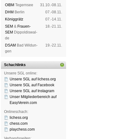
OIBM
Tegern­see
31.10.-08.11.
DHM
Ber­lin
07.-08.11.
König­grätz
07.-14.11.
SEM
&
Frauen-
18.-21.11.
SEM
Dip­pol­dis­wal­
de
DSAM
Bad Wil­dun­
19.-22.11.
gen
Schachlinks
Unsere SGL online:
Unsere SGL auf li­chess.org
Unsere SGL auf Face­book
Unsere SGL auf Insta­gram
Unser Mitgliederbereich auf
EasyVerein.com
Onlineschach:
lichess.org
chess.com
playchess.com
Verbandsseiten: