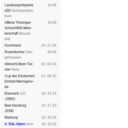
Landes­sport­spiele
19.09.
ü50
Denk­sport­zen­
trum
Offene Thü­rin­ger
19.09.
Schach960-Meis­
ter­schaft
Meu­sel­
witz
Forch­heim
25.-27.09.
Rosen­tur­nier
San­
26.09.
ger­hau­sen
Albrecht-Beer-Tur­
01.-04.10.
nier
Ge­ra
Cup der Deut­schen
01.-06.10.
Ein­heit
Wer­ni­ge­ro­
de
Eise­nach
u21
10.-13.10.
(
JSBS
)
Bad Harz­burg
13.-17.10.
(
DSB
)
Mar­burg
15.-18.10.
4. SGL-Open
(
Aus­
16.-18.10.