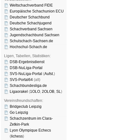
Weltschachverband FIDE
Europäische Schachunion ECU
Deutscher Schachbund
Deutsche Schachjugend
Schachverband Sachsen
Jugendschachbund Sachsen
Schulschach-Sachsen.de
Hochschul-Schach.de
Ligen, Tabellen, Statistiken:
DSB-Ergebnisdienst
DSB-NuLiga-Portal
SVS-NuLiga-Portal
(
Aufst.
)
SVS-Portal64
(alt)
Schachbundesliga.de
Ligaorakel
(
1OLO
,
2OLOB
,
SL
)
Vereinsfreundschaften:
Bridgeclub Leipzig
Go Leipzig
Schachzentrum im Clara-
Zetkin-Park
Lyon Olympique Echecs
(
lichess
)