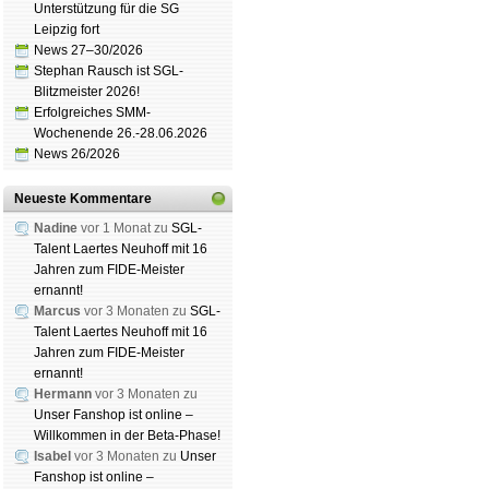
Unterstützung für die SG
Leipzig fort
Schachgemeinschaft Leipzig
News 27–30/2026
Mitgliedschaft
|
Vereinsheim
Stephan Rausch ist SGL-
schluss
|
Daten­schutz­er­klä­r
Blitzmeister 2026!
Erfolgreiches SMM-
Wochenende 26.-28.06.2026
News 26/2026
Neueste Kommentare
Nadine
vor 1 Monat zu
SGL-
Talent Laertes Neuhoff mit 16
Jahren zum FIDE-Meister
ernannt!
Marcus
vor 3 Monaten zu
SGL-
Talent Laertes Neuhoff mit 16
Jahren zum FIDE-Meister
ernannt!
Hermann
vor 3 Monaten zu
Unser Fanshop ist online –
Willkommen in der Beta-Phase!
Isabel
vor 3 Monaten zu
Unser
Fanshop ist online –