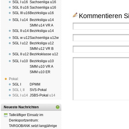
SGL I u16
Sachsenliga u16
SGL II u16
Sachsenliga u16
SGL III u16
Bezirksliga u16
Kommentieren Si
SGL I u14
Bezirksliga u14
SMM u14 VR A
SGL II u14
Bezirksliga u14
SGL w u12
Sachsenliga u12w
SGL I u12
Bezirksliga u12
SMM u12 VR B
SGL II u12
Bezirksklasse u12
SGL I u10
Bezirksliga u10
SMM u10 VR A
SMM u10 ER
Pokal:
SGL I
DPMM
SGL I
,
II
SVS-Pokal
SGL I
u14
JSBS-Pokal
u14
Neueste Nachrichten
Tatkräftiger Einsatz im
Denksportzentrum:
TARGOBANK setzt langjährige