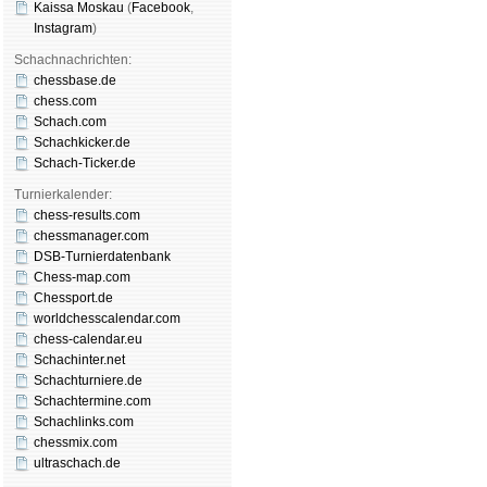
Kaissa Moskau
(
Face­book
,
Insta­gram
)
Schachnachrichten:
chessbase.de
chess.com
Schach.com
Schachkicker.de
Schach-Ticker.de
Turnierkalender:
chess-results.com
chessmanager.com
DSB-Turnierdatenbank
Chess-map.com
Chessport.de
worldchesscalendar.com
chess-calendar.eu
Schachinter.net
Schachturniere.de
Schachtermine.com
Schachlinks.com
chessmix.com
ultraschach.de