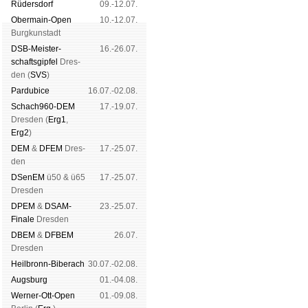
Rüders­dorf
09.-12.07.
Ober­main-Open
10.-12.07.
Burg­kun­stadt
DSB-Meister­
16.-26.07.
schafts­gipfel
Dres­
den (
SVS
)
Pardu­bice
16.07.-02.08.
Schach960-DEM
17.-19.07.
Dres­den (
Erg1
,
Erg2
)
DEM
&
DFEM
Dres­
17.-25.07.
den
DSenEM
ü50 & ü65
17.-25.07.
Dres­den
DPEM
&
DSAM-
23.-25.07.
Finale
Dres­den
DBEM
&
DFBEM
26.07.
Dres­den
Heil­bronn-Bi­ber­ach
30.07.-02.08.
Augs­burg
01.-04.08.
Werner-Ott-Open
01.-09.08.