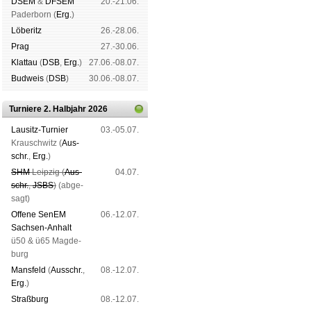
DSEM
&
DFSEM
20.-21.06.
Pader­born (
Erg.
)
Lö­be­ritz
26.-28.06.
Prag
27.-30.06.
Klat­tau
(
DSB
,
Erg.
)
27.06.-08.07.
Bud­weis
(
DSB
)
30.06.-08.07.
Turniere 2. Halbjahr 2026
Lau­sitz-Tur­nier
03.-05.07.
Krausch­witz (
Aus­
schr.
,
Erg.
)
SHM
Leip­zig (
Aus­
04.07.
schr.
,
JSBS
)
(ab­ge­
sagt)
Offene SenEM
06.-12.07.
Sach­sen-An­halt
ü50 & ü65 Mag­de­
burg
Mans­feld
(
Aus­schr.
,
08.-12.07.
Erg.
)
Straß­burg
08.-12.07.