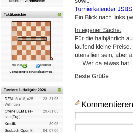
sowie
un­se­rem
Ver­eins­heim
Turnierkalender JSBS
Taktikquickie
Ein Blick nach links (w
In eigener Sache:
Für die halbjährlich 
laufend kleine Preis
utensilien sein, aber 
… Wer da etwas hat, k
Beste Grüße
Turniere 1. Halbjahr 2026
DEM
u8-u18, u25
23.-31.05.
Kommentieren 
Wil­lin­gen
Offene BEM Des­
29.-31.05.
sau
(
Erg.
)
Kros­titz
30.05.
See­bach-Open
Er­
04.-07.06.