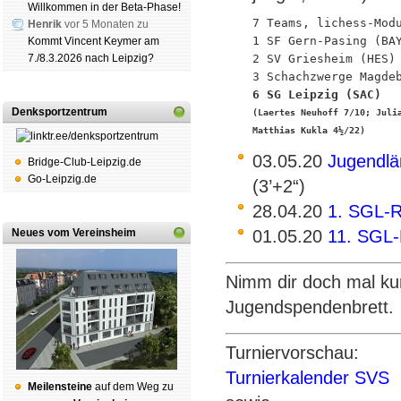
Willkommen in der Beta-Phase!
7 Teams, lichess-Modu
Henrik
vor 5 Monaten zu
1 SF Gern-Pasing (BAY
Kommt Vincent Keymer am
7./8.3.2026 nach Leipzig?
2 SV Griesheim (HES)

Denksportzentrum
(Laertes Neuhoff 7/10; Juli
Matthias Kukla 4½/22)
03.05.20
Jugendlä
Bridge-Club-Leipzig.de
Go-Leipzig.de
(3’+2“)
28.04.20
1. SGL-R
Neues vom Vereinsheim
01.05.20
11. SGL-
Nimm dir doch mal kur
Jugendspendenbrett.
Turniervorschau:
Turnierkalender SVS
Mei­len­stei­ne
auf dem Weg zu