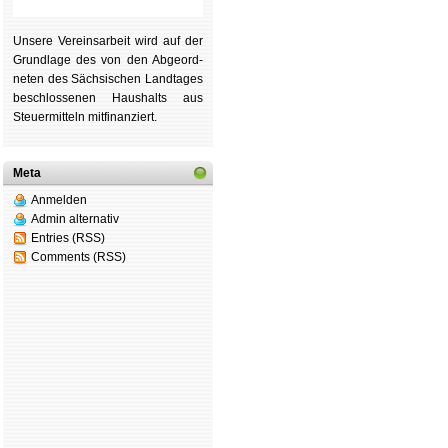
Unsere Ver­eins­ar­beit wird auf der
Grund­lage des von den Ab­ge­ord­
ne­ten des Säch­si­schen Land­tages
be­schlos­se­nen Haus­halts aus
Steu­er­mitteln mit­fi­nan­ziert.
Meta
Anmelden
Admin alternativ
Entries (RSS)
Comments (RSS)