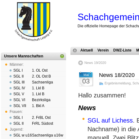
Schachgemeins
Die offizielle Homepage der Schach
Aktuell
Verein
DWZ-Liste
M
Unsere Mannschaften
News 19/2020
Männer:
SGL I
1. OL Ost
News 18/2020
Mai
SGL II
2. OL Ost B
03
SGL III
Sachsenliga
Ergebnismeldung
,
Sch
SGL IV
1. Lkl B
SGL V
1. Lkl B
Hallo zusammen!
SGL VI
Bezirksliga
SGL VII
1. Bkl A
News
Frauen:
SGL I
2. FrBL Ost
SGL auf Lichess
. 
SGL II
FrRL Südost
Nachname) in die 
Jugend:
SGL w u16
Sachsenliga u16w
manuell. Zwei Blit