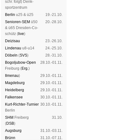
schr. folgt
) Denk­
sport­zen­trum
Ber­lin
u25 & ü25
19.-21.10.
Senioren-SEM
ü50
20.-28.10.
& ü65 Dres­den-Co­
schütz (
live
)
Dei­zi­sau
23.-26.10.
Lin­de­nau
u8-u14
24.-25.10.
Dö­beln
(
SVS
)
28.-31.10.
Bogoljubow-Open
28.10.-01.11.
Frei­burg (
Erg.
)
Il­me­nau
)
29.10.-01.11.
Mag­de­burg
29.10.-01.11.
Hei­del­berg
29.10.-01.11.
Fal­ken­see
30.10.-01.11.
Kurt-Rich­ter-Tur­nier
30.10.-01.11.
Ber­lin
SHM
Frei­berg
31.10.
(
DSB
)
Augs­burg
31.10.-03.11.
Brünn
31.10.-07.11.