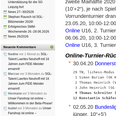
zweite Maihälfte 202
Unterstützung für die SG
Leipzig fort
(10’+2“), je nach Spi
News 27–30/2026
Vorrundenturnier dran
Stephan Rausch ist SGL-
Blitzmeister 2026!
23.05.20, 10:00-12:0
Erfolgreiches SMM-
Online
U16, 2. Turnier
Wochenende 26.-28.06.2026
News 26/2026
06.06.20, 10:00-12:0
Online
U16, 3. Turnier
Neueste Kommentare
Nadine
vor 1 Monat zu
SGL-
Online-Turnier-Rüc
Talent Laertes Neuhoff mit 16
30.04.20
Donnerst
Jahren zum FIDE-Meister
ernannt!
29 TN, lichess-Modus

Marcus
vor 3 Monaten zu
SGL-
 1 Simon Burian (SK K
Talent Laertes Neuhoff mit 16
 2 Thomas Heinrich (V
Jahren zum FIDE-Meister
ernannt!
 4 Thomas Schreiter 
Hermann
vor 3 Monaten zu
12 Konstantin Schäfe
Unser Fanshop ist online –
Willkommen in der Beta-Phase!
02.05.20
Bundesli
Isabel
vor 3 Monaten zu
Unser
jünger, 10“+5′)
Fanshop ist online –