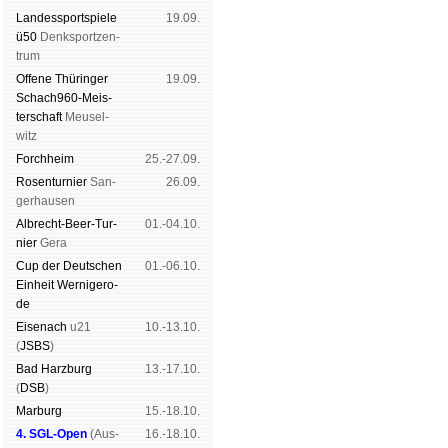
Landes­sport­spiele
19.09.
ü50
Denk­sport­zen­
trum
Offene Thü­rin­ger
19.09.
Schach960-Meis­
ter­schaft
Meu­sel­
witz
Forch­heim
25.-27.09.
Rosen­tur­nier
San­
26.09.
ger­hau­sen
Albrecht-Beer-Tur­
01.-04.10.
nier
Ge­ra
Cup der Deut­schen
01.-06.10.
Ein­heit
Wer­ni­ge­ro­
de
Eise­nach
u21
10.-13.10.
(
JSBS
)
Bad Harz­burg
13.-17.10.
(
DSB
)
Mar­burg
15.-18.10.
4. SGL-Open
(
Aus­
16.-18.10.