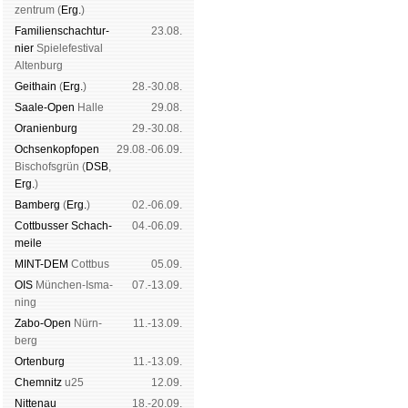
zen­trum (
Erg.
)
Familien­schach­tur­
23.08.
nier
Spiele­fes­ti­val
Al­ten­burg
Geit­hain
(
Erg.
)
28.-30.08.
Saale-Open
Halle
29.08.
Oranien­burg
29.-30.08.
Och­sen­kopf­open
29.08.-06.09.
Bischofs­grün (
DSB
,
Erg.
)
Bam­berg
(
Erg.
)
02.-06.09.
Cott­busser Schach­
04.-06.09.
meile
MINT-DEM
Cott­bus
05.09.
OIS
Mün­chen-Is­ma­
07.-13.09.
ning
Zabo-Open
Nürn­
11.-13.09.
berg
Orten­burg
11.-13.09.
Chem­nitz
u25
12.09.
Nitte­nau
18.-20.09.