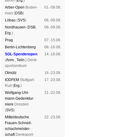
Ber­lin (
Erg.
)
Arber-Open
Boden­
01.-09.08.
mais (
DSB
)
Lö­bau
(
SVS
)
06.-09.08.
Nord­hau­sen
(
DSB
,
06.-09.08.
Erg.
)
Prag
07.-15.08.
Berlin-Lich­ten­berg
08.-16.08.
SGL-Spenden­open
14.-16.08.
(
Anm.
,
Teiln.
) Denk­
sport­zen­trum
Ol­mütz
16.-23.08.
IODFEM
Stutt­gart-
17.-23.08.
Ruit (
Erg.
)
Wolf­gang-Uhl­
21.-22.08.
mann-Ge­denk­tur­
niere
Dres­den
(
SVS
)
Mit­tel­deu­tsche
22.-23.08.
Frauen-Schnell­
schach­meis­ter­
schaft
Denk­sport­