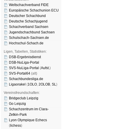
Weltschachverband FIDE
Europäische Schachunion ECU
Deutscher Schachbund
Deutsche Schachjugend
Schachverband Sachsen
Jugendschachbund Sachsen
Schulschach-Sachsen.de
Hochschul-Schach.de
Ligen, Tabellen, Statistiken:
DSB-Ergebnisdienst
DSB-NuLiga-Portal
SVS-NuLiga-Portal
(
Aufst.
)
SVS-Portal64
(alt)
Schachbundesliga.de
Ligaorakel
(
1OLO
,
2OLOB
,
SL
)
Vereinsfreundschaften:
Bridgeclub Leipzig
Go Leipzig
Schachzentrum im Clara-
Zetkin-Park
Lyon Olympique Echecs
(
lichess
)