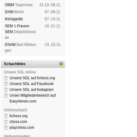
OIBM
Tegern­see
31.10.-08.11.
DHM
Ber­lin
07.-08.11.
König­grätz
07.-14.11.
SEM
&
Frauen-
18.-21.11.
SEM
Dip­pol­dis­wal­
de
DSAM
Bad Wil­dun­
19.-22.11.
gen
Schachlinks
Unsere SGL online:
Unsere SGL auf li­chess.org
Unsere SGL auf Face­book
Unsere SGL auf Insta­gram
Unser Mitgliederbereich auf
EasyVerein.com
Onlineschach:
lichess.org
chess.com
playchess.com
Verbandsseiten: