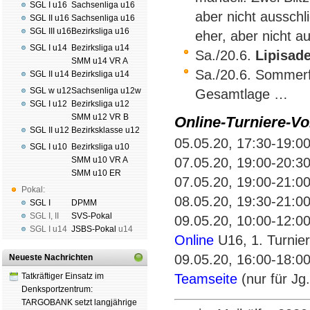
SGL I u16
Sachsenliga u16
aber nicht ausschl
SGL II u16
Sachsenliga u16
SGL III u16
Bezirksliga u16
eher, aber nicht a
SGL I u14
Bezirksliga u14
Sa./20.6.
Lipisade
SMM u14 VR A
Sa./20.6. Sommerfe
SGL II u14
Bezirksliga u14
SGL w u12
Sachsenliga u12w
Gesamtlage …
SGL I u12
Bezirksliga u12
SMM u12 VR B
Online-Turniere-V
SGL II u12
Bezirksklasse u12
05.05.20, 17:30-19:0
SGL I u10
Bezirksliga u10
SMM u10 VR A
07.05.20, 19:00-20:3
SMM u10 ER
07.05.20, 19:00-21:0
Pokal:
08.05.20, 19:30-21:0
SGL I
DPMM
SGL I
,
II
SVS-Pokal
09.05.20, 10:00-12:0
SGL I
u14
JSBS-Pokal
u14
Online
U16, 1. Turnier
09.05.20, 16:00-18:0
Neueste Nachrichten
Tatkräftiger Einsatz im
Teamseite
(nur für Jg
Denksportzentrum:
TARGOBANK setzt langjährige