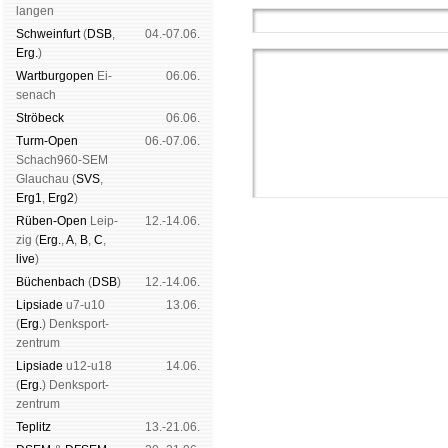
lan­gen
Schwein­furt
(
DSB
,
04.-07.06.
Erg.
)
Wart­burg­open
Ei­
06.06.
se­nach
Strö­beck
06.06.
Turm-Open
06.-07.06.
Schach960-SEM
Glau­chau (
SVS
,
Erg1
,
Erg2
)
Rüben-Open
Leip­
12.-14.06.
zig (
Erg.
,
A
,
B
,
C
,
live
)
Büchen­bach
(
DSB
)
12.-14.06.
Lipsiade
u7-u10
13.06.
(
Erg.
) Denk­sport­
Schachgemeinschaft Lei
zen­trum
|
Vereinsheim
|
Spendenb
Lipsiade
u12-u18
14.06.
er­klä­rung
(
Erg.
) Denk­sport­
zen­trum
Tep­litz
13.-21.06.