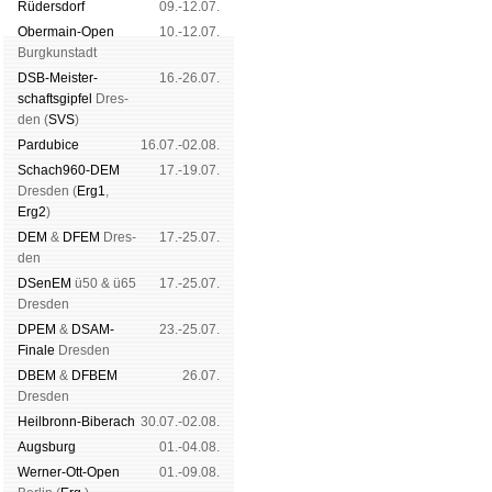
Rüders­dorf
09.-12.07.
Ober­main-Open
10.-12.07.
Burg­kun­stadt
DSB-Meister­
16.-26.07.
schafts­gipfel
Dres­
den (
SVS
)
Pardu­bice
16.07.-02.08.
Schach960-DEM
17.-19.07.
Dres­den (
Erg1
,
Erg2
)
DEM
&
DFEM
Dres­
17.-25.07.
den
DSenEM
ü50 & ü65
17.-25.07.
Dres­den
DPEM
&
DSAM-
23.-25.07.
Finale
Dres­den
DBEM
&
DFBEM
26.07.
Dres­den
Heil­bronn-Bi­ber­ach
30.07.-02.08.
Augs­burg
01.-04.08.
Werner-Ott-Open
01.-09.08.