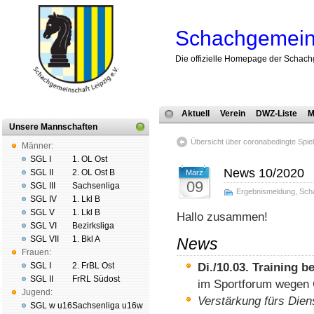
Schachgemeins
Die offizielle Homepage der Schach
Aktuell
Verein
DWZ-Liste
M
Unsere Mannschaften
Übersicht über corona­be­ding­te Spiel­
Männer:
SGL I
1. OL Ost
News 10/2020
SGL II
2. OL Ost B
März
09
SGL III
Sachsenliga
Ergebnismeldung
,
Sch
SGL IV
1. Lkl B
SGL V
1. Lkl B
Hallo zusammen!
SGL VI
Bezirksliga
SGL VII
1. Bkl A
News
Frauen:
SGL I
2. FrBL Ost
Di./10.03. Training b
SGL II
FrRL Südost
im Sportforum wegen 
Jugend:
Verstärkung fürs Dien
SGL w u16
Sachsenliga u16w