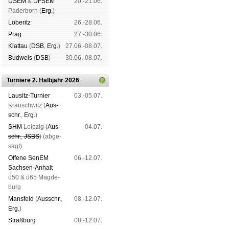
DSEM
&
DFSEM
20.-21.06.
Pader­born (
Erg.
)
Lö­be­ritz
26.-28.06.
Prag
27.-30.06.
Klat­tau
(
DSB
,
Erg.
)
27.06.-08.07.
Bud­weis
(
DSB
)
30.06.-08.07.
Turniere 2. Halbjahr 2026
Lau­sitz-Tur­nier
03.-05.07.
Krausch­witz (
Aus­
schr.
,
Erg.
)
SHM
Leip­zig (
Aus­
04.07.
schr.
,
JSBS
)
(ab­ge­
sagt)
Offene SenEM
06.-12.07.
Sach­sen-An­halt
ü50 & ü65 Mag­de­
burg
Mans­feld
(
Aus­schr.
,
08.-12.07.
Erg.
)
Straß­burg
08.-12.07.