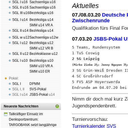
SGL I u16
Sachsenliga u16
Aktuelles
SGL II u16
Sachsenliga u16
SGL III u16
Bezirksliga u16
07./08.03.20
Deutsche 
Zwischenrunde
SGL I u14
Bezirksliga u14
SMM u14 VR A
Qualifikation fürs Final Fou
SGL II u14
Bezirksliga u14
SGL w u12
Sachsenliga u12w
07.03.20
JSBS-Pokal U
SGL I u12
Bezirksliga u12
5 Teams, Rundensystem

SMM u12 VR B
SGL II u12
Bezirksklasse u12
SGL I u10
Bezirksliga u10
(Mirko Zinke 2½; Jenny Nguyen 3½
SMM u10 VR A

3 SG Grün-Weiß Dresden I
SMM u10 ER
4 SC Großröhrsdorf       
Pokal:
5 FVS ASP Hoyerswerda    
SGL I
DPMM
SGL I
,
II
SVS-Pokal
SGL I
u14
JSBS-Pokal
u14
Nimm dir doch mal kurz Ze
Jugendspendenbrett.
Neueste Nachrichten
Tatkräftiger Einsatz im
Turniervorschau:
Denksportzentrum:
TARGOBANK setzt langjährige
Turnierkalender SVS