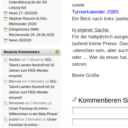
Unterstützung für die SG
sowie
Leipzig fort
Turnierkalender JSBS
News 27–30/2026
Ein Blick nach links (weite
Stephan Rausch ist SGL-
Blitzmeister 2026!
In eigener Sache:
Erfolgreiches SMM-
Wochenende 26.-28.06.2026
Für die halbjährlich ausg
News 26/2026
laufend kleine Preise. D
-utensilien sein, aber auc
Neueste Kommentare
oder … Wer da etwas hat, 
Nadine
vor 1 Monat zu
SGL-
setzen.
Talent Laertes Neuhoff mit 16
Jahren zum FIDE-Meister
Beste Grüße
ernannt!
Marcus
vor 3 Monaten zu
SGL-
Talent Laertes Neuhoff mit 16
Jahren zum FIDE-Meister
ernannt!
Kommentieren Si
Hermann
vor 3 Monaten zu
Unser Fanshop ist online –
Willkommen in der Beta-Phase!
Isabel
vor 3 Monaten zu
Unser
Fanshop ist online –