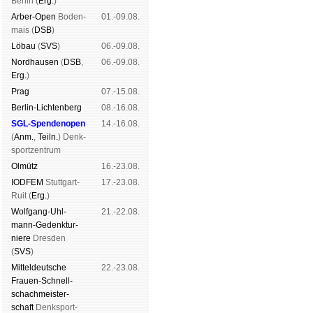
Ber­lin (
Erg.
)
Arber-Open
Boden­
01.-09.08.
mais (
DSB
)
Lö­bau
(
SVS
)
06.-09.08.
Nord­hau­sen
(
DSB
,
06.-09.08.
Erg.
)
Prag
07.-15.08.
Berlin-Lich­ten­berg
08.-16.08.
SGL-Spenden­open
14.-16.08.
(
Anm.
,
Teiln.
) Denk­
sport­zen­trum
Ol­mütz
16.-23.08.
IODFEM
Stutt­gart-
17.-23.08.
Ruit (
Erg.
)
Wolf­gang-Uhl­
21.-22.08.
mann-Ge­denk­tur­
niere
Dres­den
(
SVS
)
Mit­tel­deu­tsche
22.-23.08.
Frauen-Schnell­
schach­meis­ter­
schaft
Denk­sport­