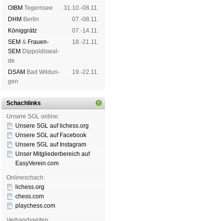
OIBM
Tegern­see
31.10.-08.11.
DHM
Ber­lin
07.-08.11.
König­grätz
07.-14.11.
SEM
&
Frauen-
18.-21.11.
SEM
Dip­pol­dis­wal­
de
DSAM
Bad Wil­dun­
19.-22.11.
gen
Schachlinks
Unsere SGL online:
Unsere SGL auf li­chess.org
Unsere SGL auf Face­book
Unsere SGL auf Insta­gram
Unser Mitgliederbereich auf
EasyVerein.com
Onlineschach:
lichess.org
chess.com
playchess.com
Verbandsseiten: