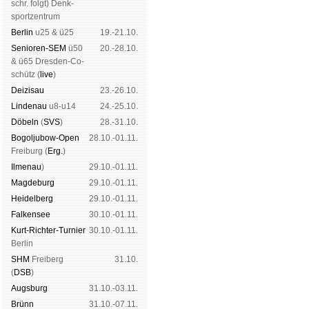
schr. folgt
) Denk­
sport­zen­trum
Ber­lin
u25 & ü25
19.-21.10.
Senioren-SEM
ü50
20.-28.10.
& ü65 Dres­den-Co­
schütz (
live
)
Dei­zi­sau
23.-26.10.
Lin­de­nau
u8-u14
24.-25.10.
Dö­beln
(
SVS
)
28.-31.10.
Bogoljubow-Open
28.10.-01.11.
Frei­burg (
Erg.
)
Il­me­nau
)
29.10.-01.11.
Mag­de­burg
29.10.-01.11.
Hei­del­berg
29.10.-01.11.
Fal­ken­see
30.10.-01.11.
Kurt-Rich­ter-Tur­nier
30.10.-01.11.
Ber­lin
SHM
Frei­berg
31.10.
(
DSB
)
Augs­burg
31.10.-03.11.
Brünn
31.10.-07.11.