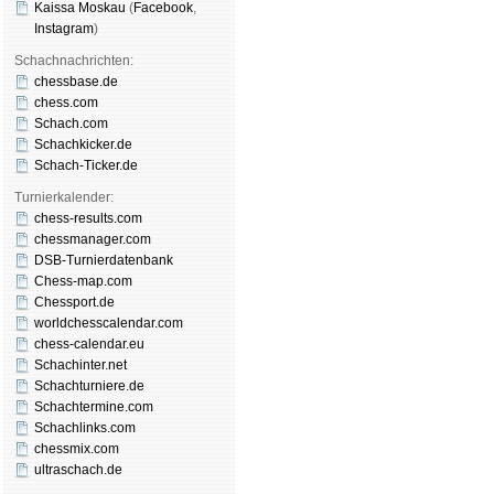
Kaissa Moskau
(
Face­book
,
Insta­gram
)
Schachnachrichten:
chessbase.de
chess.com
Schach.com
Schachkicker.de
Schach-Ticker.de
Turnierkalender:
chess-results.com
chessmanager.com
DSB-Turnierdatenbank
Chess-map.com
Chessport.de
worldchesscalendar.com
chess-calendar.eu
Schachinter.net
Schachturniere.de
Schachtermine.com
Schachlinks.com
chessmix.com
ultraschach.de