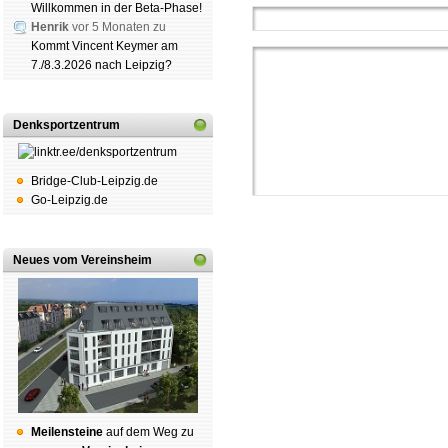
Willkommen in der Beta-Phase!
Henrik
vor 5 Monaten zu
Kommt Vincent Keymer am
7./8.3.2026 nach Leipzig?
Denksportzentrum
Bridge-Club-Leipzig.de
Go-Leipzig.de
Neues vom Vereinsheim
Schachgemeinschaft Leipzig
Mitgliedschaft
|
Vereinsheim
schluss
|
Daten­schutz­er­klä­r
Mei­len­stei­ne
auf dem Weg zu