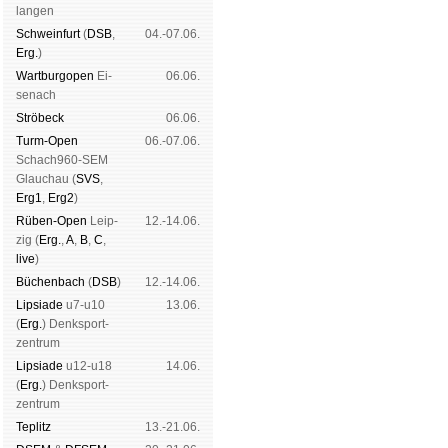
lan­gen
Schwein­furt
(
DSB
,
04.-07.06.
Erg.
)
Wart­burg­open
Ei­
06.06.
se­nach
Strö­beck
06.06.
Turm-Open
06.-07.06.
Schach960-SEM
Glau­chau (
SVS
,
Erg1
,
Erg2
)
Rüben-Open
Leip­
12.-14.06.
zig (
Erg.
,
A
,
B
,
C
,
live
)
Büchen­bach
(
DSB
)
12.-14.06.
Lipsiade
u7-u10
13.06.
(
Erg.
) Denk­sport­
zen­trum
Lipsiade
u12-u18
14.06.
(
Erg.
) Denk­sport­
zen­trum
Tep­litz
13.-21.06.