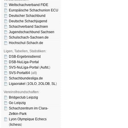
Weltschachverband FIDE
Europäische Schachunion ECU
Deutscher Schachbund
Deutsche Schachjugend
Schachverband Sachsen
Jugendschachbund Sachsen
Schulschach-Sachsen.de
Hochschul-Schach.de
Ligen, Tabellen, Statistiken:
DSB-Ergebnisdienst
DSB-NuLiga-Portal
SVS-NuLiga-Portal
(
Aufst.
)
SVS-Portal64
(alt)
Schachbundesliga.de
Ligaorakel
(
1OLO
,
2OLOB
,
SL
)
Vereinsfreundschaften:
Bridgeclub Leipzig
Go Leipzig
Schachzentrum im Clara-
Zetkin-Park
Lyon Olympique Echecs
(
lichess
)