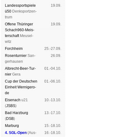
Landes­sport­spiele
19.09.
ü50
Denk­sport­zen­
trum
Offene Thü­rin­ger
19.09.
Schach960-Meis­
ter­schaft
Meu­sel­
witz
Forch­heim
25.-27.09.
Rosen­tur­nier
San­
26.09.
ger­hau­sen
Albrecht-Beer-Tur­
01.-04.10.
nier
Ge­ra
Cup der Deut­schen
01.-06.10.
Ein­heit
Wer­ni­ge­ro­
de
Eise­nach
u21
10.-13.10.
(
JSBS
)
Bad Harz­burg
13.-17.10.
(
DSB
)
Mar­burg
15.-18.10.
4. SGL-Open
(
Aus­
16.-18.10.