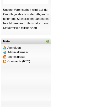
Unsere Ver­eins­ar­beit wird auf der
Grund­lage des von den Ab­ge­ord­
ne­ten des Säch­si­schen Land­tages
be­schlos­se­nen Haus­halts aus
Steu­er­mitteln mit­fi­nan­ziert.
Meta
Anmelden
Admin alternativ
Entries (RSS)
Comments (RSS)