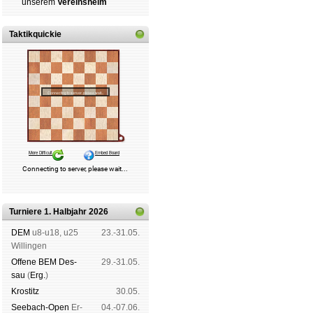
un­se­rem
Ver­eins­heim
Taktikquickie
Turniere 1. Halbjahr 2026
DEM
u8-u18, u25
23.-31.05.
Wil­lin­gen
Offene BEM Des­
29.-31.05.
sau
(
Erg.
)
Kros­titz
30.05.
See­bach-Open
Er­
04.-07.06.