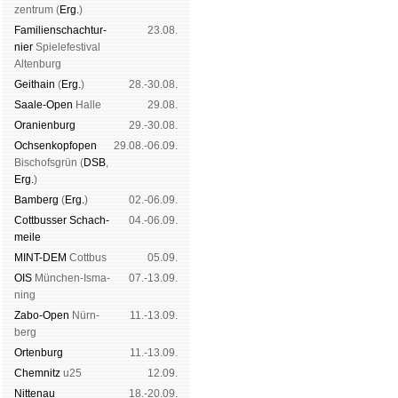
zen­trum (
Erg.
)
Familien­schach­tur­
23.08.
nier
Spiele­fes­ti­val
Al­ten­burg
Geit­hain
(
Erg.
)
28.-30.08.
Saale-Open
Halle
29.08.
Oranien­burg
29.-30.08.
Och­sen­kopf­open
29.08.-06.09.
Bischofs­grün (
DSB
,
Erg.
)
Bam­berg
(
Erg.
)
02.-06.09.
Cott­busser Schach­
04.-06.09.
meile
MINT-DEM
Cott­bus
05.09.
OIS
Mün­chen-Is­ma­
07.-13.09.
ning
Zabo-Open
Nürn­
11.-13.09.
berg
Orten­burg
11.-13.09.
Chem­nitz
u25
12.09.
Nitte­nau
18.-20.09.