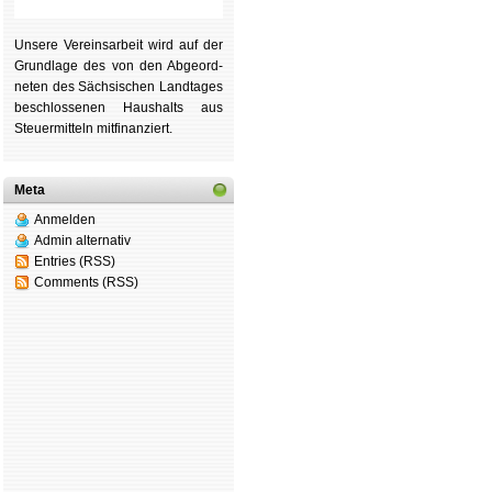
Unsere Ver­eins­ar­beit wird auf der
Grund­lage des von den Ab­ge­ord­
ne­ten des Säch­si­schen Land­tages
be­schlos­se­nen Haus­halts aus
Steu­er­mitteln mit­fi­nan­ziert.
Meta
Anmelden
Admin alternativ
Entries (RSS)
Comments (RSS)