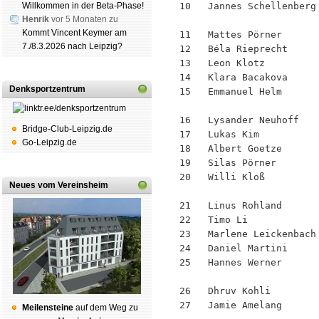
Willkommen in der Beta-Phase!
10   Jannes Schellenberg
Henrik
vor 5 Monaten zu
Kommt Vincent Keymer am
11   Mattes Pörner      
7./8.3.2026 nach Leipzig?
12   Béla Rieprecht     
13   Leon Klotz         
14   Klara Bacakova     
Denksportzentrum
15   Emmanuel Helm      
16   Lysander Neuhoff   
Bridge-Club-Leipzig.de
17   Lukas Kim          
Go-Leipzig.de
18   Albert Goetze      
19   Silas Pörner       
20   Willi Kloß         
Neues vom Vereinsheim
21   Linus Rohland      
22   Timo Li            
23   Marlene Leickenbach
24   Daniel Martini     
25   Hannes Werner      
26   Dhruv Kohli        
27   Jamie Amelang      
Mei­len­stei­ne
auf dem Weg zu