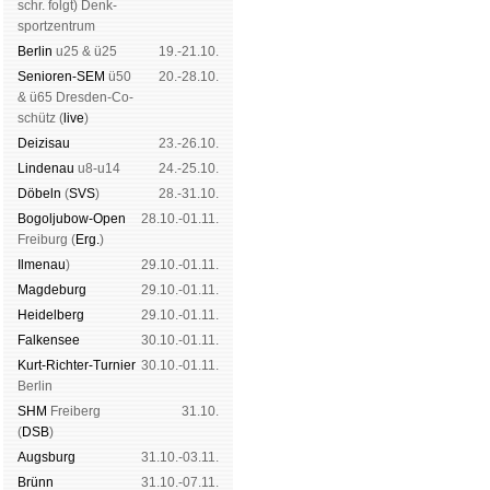
schr. folgt
) Denk­
sport­zen­trum
Ber­lin
u25 & ü25
19.-21.10.
Senioren-SEM
ü50
20.-28.10.
& ü65 Dres­den-Co­
schütz (
live
)
Dei­zi­sau
23.-26.10.
Lin­de­nau
u8-u14
24.-25.10.
Dö­beln
(
SVS
)
28.-31.10.
Bogoljubow-Open
28.10.-01.11.
Frei­burg (
Erg.
)
Il­me­nau
)
29.10.-01.11.
Mag­de­burg
29.10.-01.11.
Hei­del­berg
29.10.-01.11.
Fal­ken­see
30.10.-01.11.
Kurt-Rich­ter-Tur­nier
30.10.-01.11.
Ber­lin
SHM
Frei­berg
31.10.
(
DSB
)
Augs­burg
31.10.-03.11.
Brünn
31.10.-07.11.