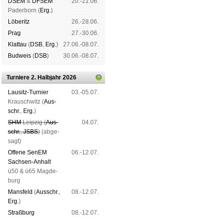
DSEM
&
DFSEM
20.-21.06.
Pader­born (
Erg.
)
Lö­be­ritz
26.-28.06.
Prag
27.-30.06.
Klat­tau
(
DSB
,
Erg.
)
27.06.-08.07.
Bud­weis
(
DSB
)
30.06.-08.07.
Turniere 2. Halbjahr 2026
Lau­sitz-Tur­nier
03.-05.07.
Krausch­witz (
Aus­
schr.
,
Erg.
)
SHM
Leip­zig (
Aus­
04.07.
schr.
,
JSBS
)
(ab­ge­
sagt)
Offene SenEM
06.-12.07.
Sach­sen-An­halt
ü50 & ü65 Mag­de­
burg
Mans­feld
(
Aus­schr.
,
08.-12.07.
Erg.
)
Straß­burg
08.-12.07.