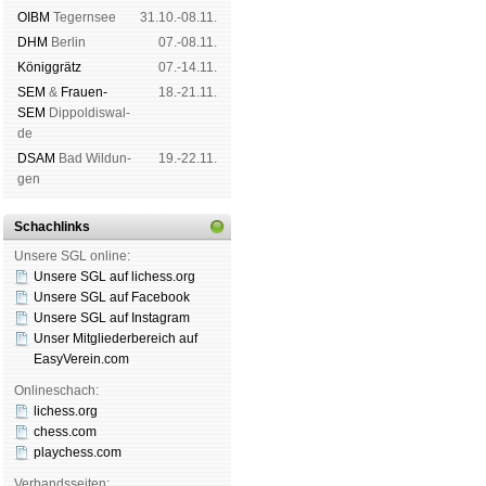
OIBM
Tegern­see
31.10.-08.11.
DHM
Ber­lin
07.-08.11.
König­grätz
07.-14.11.
SEM
&
Frauen-
18.-21.11.
SEM
Dip­pol­dis­wal­
de
DSAM
Bad Wil­dun­
19.-22.11.
gen
Schachlinks
Unsere SGL online:
Unsere SGL auf li­chess.org
Unsere SGL auf Face­book
Unsere SGL auf Insta­gram
Unser Mitgliederbereich auf
EasyVerein.com
Onlineschach:
lichess.org
chess.com
playchess.com
Verbandsseiten: