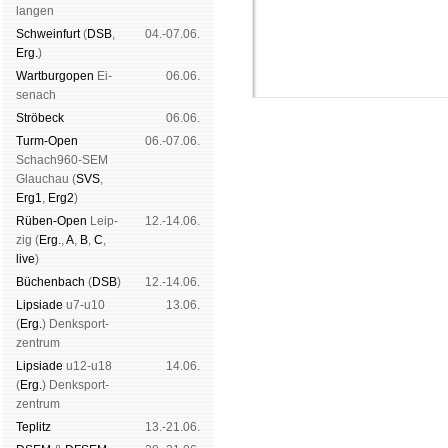
lan­gen
Schwein­furt
(
DSB
,
04.-07.06.
Erg.
)
Wart­burg­open
Ei­
06.06.
se­nach
Strö­beck
06.06.
Turm-Open
06.-07.06.
Schach960-SEM
Glau­chau (
SVS
,
Erg1
,
Erg2
)
Rüben-Open
Leip­
12.-14.06.
Schachgemeinschaft Leipzig
zig (
Erg.
,
A
,
B
,
C
,
Vereinsheim
|
Spendenbrett
live
)
klä­rung
Büchen­bach
(
DSB
)
12.-14.06.
Lipsiade
u7-u10
13.06.
(
Erg.
) Denk­sport­
zen­trum
Lipsiade
u12-u18
14.06.
(
Erg.
) Denk­sport­
zen­trum
Tep­litz
13.-21.06.