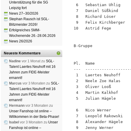
Unterstützung für die SG
 6   Sebastian Uhlig    
Leipzig fort
 7   Daniel Süßkind     
News 27–30/2026
 8   Richard Löser      
Stephan Rausch ist SGL-
 9   Felix Kirchberger  
Blitzmeister 2026!
10   Astrid Fege        
Erfolgreiches SMM-
Wochenende 26.-28.06.2026
News 26/2026
B-Gruppe                
                        
Neueste Kommentare
Nadine
vor 1 Monat zu
SGL-
Pl.  Name               
Talent Laertes Neuhoff mit 16
---  -------------------
Jahren zum FIDE-Meister
 1   Laertes Neuhoff    
ernannt!
 2   Neele Zoe Halas    
Marcus
vor 3 Monaten zu
SGL-
 3   Oliver Looß        
Talent Laertes Neuhoff mit 16
 4   Martin Kalkhof     
Jahren zum FIDE-Meister
 5   Julian Hägele      
ernannt!
Hermann
vor 3 Monaten zu
 6   Nico Werner        
Unser Fanshop ist online –
 7   Leopold Rakowski   
Willkommen in der Beta-Phase!
 8   Alexander Hägele   
Isabel
vor 3 Monaten zu
Unser
 9   Jenny Werner       
Fanshop ist online –