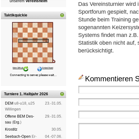
un­se­rem
Ver­eins­heim
Das Vereinsturnier wird
Sportforum gespielt, na
Taktikquickie
Stunde beim Training ge
sogenannten Keizersyste
Systems findet man z.B
Statistik oben nicht auf,
berücksichtigt.
Kommentieren Si
Turniere 1. Halbjahr 2026
DEM
u8-u18, u25
23.-31.05.
Wil­lin­gen
Offene BEM Des­
29.-31.05.
sau
(
Erg.
)
Kros­titz
30.05.
See­bach-Open
Er­
04.-07.06.