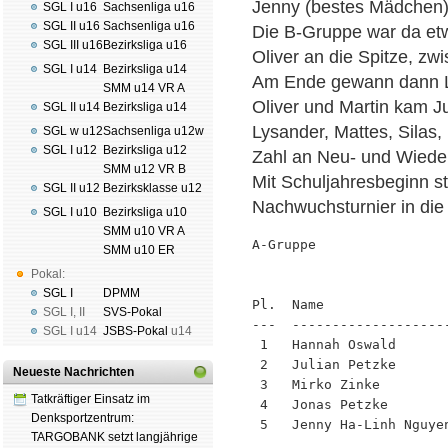
Jenny (bestes Mädchen)
SGL I u16
Sachsenliga u16
SGL II u16
Sachsenliga u16
Die B-Gruppe war da etw
SGL III u16
Bezirksliga u16
Oliver an die Spitze, zw
SGL I u14
Bezirksliga u14
Am Ende gewann dann La
SMM u14 VR A
Oliver und Martin kam Ju
SGL II u14
Bezirksliga u14
Lysander, Mattes, Silas,
SGL w u12
Sachsenliga u12w
SGL I u12
Bezirksliga u12
Zahl an Neu- und Wieder
SMM u12 VR B
Mit Schuljahresbeginn s
SGL II u12
Bezirksklasse u12
Nachwuchsturnier in die
SGL I u10
Bezirksliga u10
SMM u10 VR A
A-Gruppe                
SMM u10 ER
                        
Pokal:
SGL I
DPMM
Pl.  Name               
SGL I
,
II
SVS-Pokal
---  -------------------
SGL I
u14
JSBS-Pokal
u14
 1   Hannah Oswald      
 2   Julian Petzke      
Neueste Nachrichten
 3   Mirko Zinke        
Tatkräftiger Einsatz im
 4   Jonas Petzke       
Denksportzentrum:
 5   Jenny Ha-Linh Nguye
TARGOBANK setzt langjährige