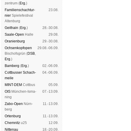
zen­trum (
Erg.
)
Familien­schach­tur­
23.08.
nier
Spiele­fes­ti­val
Al­ten­burg
Geit­hain
(
Erg.
)
28.-30.08.
Saale-Open
Halle
29.08.
Oranien­burg
29.-30.08.
Och­sen­kopf­open
29.08.-06.09.
Bischofs­grün (
DSB
,
Erg.
)
Bam­berg
(
Erg.
)
02.-06.09.
Cott­busser Schach­
04.-06.09.
meile
MINT-DEM
Cott­bus
05.09.
OIS
Mün­chen-Is­ma­
07.-13.09.
ning
Zabo-Open
Nürn­
11.-13.09.
berg
Orten­burg
11.-13.09.
Chem­nitz
u25
12.09.
Nitte­nau
18.-20.09.