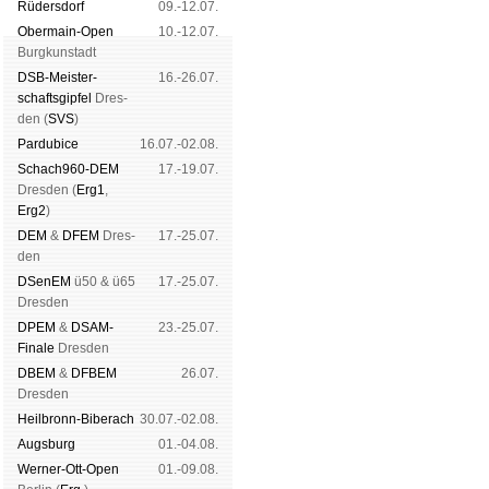
Rüders­dorf
09.-12.07.
Ober­main-Open
10.-12.07.
Burg­kun­stadt
DSB-Meister­
16.-26.07.
schafts­gipfel
Dres­
den (
SVS
)
Pardu­bice
16.07.-02.08.
Schach960-DEM
17.-19.07.
Dres­den (
Erg1
,
Erg2
)
DEM
&
DFEM
Dres­
17.-25.07.
den
DSenEM
ü50 & ü65
17.-25.07.
Dres­den
DPEM
&
DSAM-
23.-25.07.
Finale
Dres­den
DBEM
&
DFBEM
26.07.
Dres­den
Heil­bronn-Bi­ber­ach
30.07.-02.08.
Augs­burg
01.-04.08.
Werner-Ott-Open
01.-09.08.