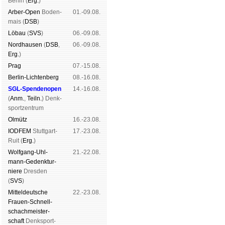
Ber­lin (
Erg.
)
Arber-Open
Boden­
01.-09.08.
mais (
DSB
)
Lö­bau
(
SVS
)
06.-09.08.
Nord­hau­sen
(
DSB
,
06.-09.08.
Erg.
)
Prag
07.-15.08.
Berlin-Lich­ten­berg
08.-16.08.
SGL-Spenden­open
14.-16.08.
(
Anm.
,
Teiln.
) Denk­
sport­zen­trum
Ol­mütz
16.-23.08.
IODFEM
Stutt­gart-
17.-23.08.
Ruit (
Erg.
)
Wolf­gang-Uhl­
21.-22.08.
mann-Ge­denk­tur­
niere
Dres­den
(
SVS
)
Mit­tel­deu­tsche
22.-23.08.
Frauen-Schnell­
schach­meis­ter­
schaft
Denk­sport­