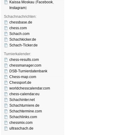
Kaissa Moskau
(
Face­book
,
Insta­gram
)
Schachnachrichten:
chessbase.de
chess.com
Schach.com
Schachkicker.de
Schach-Ticker.de
Turnierkalender:
chess-results.com
chessmanager.com
DSB-Turnierdatenbank
Chess-map.com
Chessport.de
worldchesscalendar.com
chess-calendar.eu
Schachinter.net
Schachturniere.de
Schachtermine.com
Schachlinks.com
chessmix.com
ultraschach.de