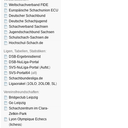
Weltschachverband FIDE
Europäische Schachunion ECU
Deutscher Schachbund
Deutsche Schachjugend
Schachverband Sachsen
Jugendschachbund Sachsen
Schulschach-Sachsen.de
Hochschul-Schach.de
Ligen, Tabellen, Statistiken:
DSB-Ergebnisdienst
DSB-NuLiga-Portal
SVS-NuLiga-Portal
(
Aufst.
)
SVS-Portal64
(alt)
Schachbundesliga.de
Ligaorakel
(
1OLO
,
2OLOB
,
SL
)
Vereinsfreundschaften:
Bridgeclub Leipzig
Go Leipzig
Schachzentrum im Clara-
Zetkin-Park
Lyon Olympique Echecs
(
lichess
)