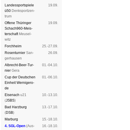
Landes­sport­spiele
19.09.
ü50
Denk­sport­zen­
trum
Offene Thü­rin­ger
19.09.
Schach960-Meis­
ter­schaft
Meu­sel­
witz
Forch­heim
25.-27.09.
Rosen­tur­nier
San­
26.09.
ger­hau­sen
Albrecht-Beer-Tur­
01.-04.10.
nier
Ge­ra
Cup der Deut­schen
01.-06.10.
Ein­heit
Wer­ni­ge­ro­
de
Eise­nach
u21
10.-13.10.
(
JSBS
)
Bad Harz­burg
13.-17.10.
(
DSB
)
Mar­burg
15.-18.10.
4. SGL-Open
(
Aus­
16.-18.10.