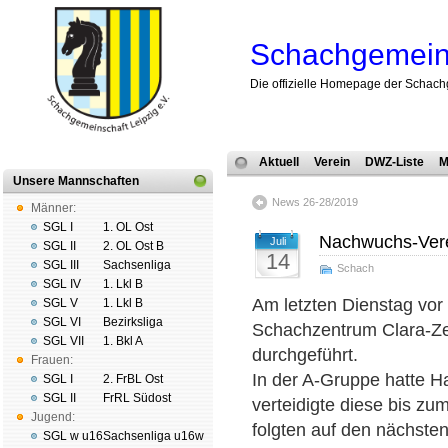
Schachgemeins
Die offizielle Homepage der Schach
Aktuell
Verein
DWZ-Liste
M
Unsere Mannschaften
News 26-28/2019
Männer:
SGL I
1. OL Ost
Nachwuchs-Verei
Juli
SGL II
2. OL Ost B
14
SGL III
Sachsenliga
Schach
SGL IV
1. Lkl B
Am letzten Dienstag vor
SGL V
1. Lkl B
SGL VI
Bezirksliga
Schachzentrum Clara-Ze
SGL VII
1. Bkl A
durchgeführt.
Frauen:
In der A-Gruppe hatte H
SGL I
2. FrBL Ost
SGL II
FrRL Südost
verteidigte diese bis zu
Jugend:
folgten auf den nächsten
SGL w u16
Sachsenliga u16w