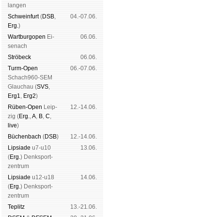
lan­gen
Schwein­furt
(
DSB
,
04.-07.06.
Erg.
)
Wart­burg­open
Ei­
06.06.
se­nach
Strö­beck
06.06.
Turm-Open
06.-07.06.
Schach960-SEM
Glau­chau (
SVS
,
Erg1
,
Erg2
)
Rüben-Open
Leip­
12.-14.06.
zig (
Erg.
,
A
,
B
,
C
,
live
)
Büchen­bach
(
DSB
)
12.-14.06.
Lipsiade
u7-u10
13.06.
(
Erg.
) Denk­sport­
zen­trum
Lipsiade
u12-u18
14.06.
(
Erg.
) Denk­sport­
zen­trum
Tep­litz
13.-21.06.