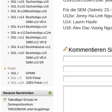
U16/U18/U16w/U18w: jed
SGL I u16
Sachsenliga u16
SGL II u16
Sachsenliga u16
Für die SEM (Sebnitz 23.-
SGL III u16
Bezirksliga u16
U12w: Jenny Ha-Linh Ng
SGL I u14
Bezirksliga u14
U14: Laurin Haufe
SMM u14 VR A
SGL II u14
Bezirksliga u14
U16: Alex Dac-Vuong Ngu
SGL w u12
Sachsenliga u12w
SGL I u12
Bezirksliga u12
SMM u12 VR B
SGL II u12
Bezirksklasse u12
Kommentieren Si
SGL I u10
Bezirksliga u10
SMM u10 VR A
SMM u10 ER
Pokal:
SGL I
DPMM
SGL I
,
II
SVS-Pokal
SGL I
u14
JSBS-Pokal
u14
Neueste Nachrichten
Tatkräftiger Einsatz im
Denksportzentrum:
TARGOBANK setzt langjährige