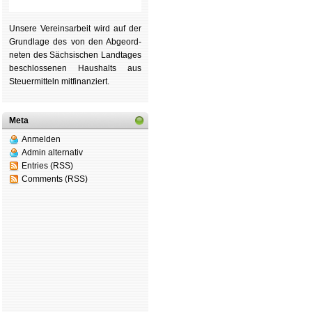
Unsere Ver­eins­ar­beit wird auf der
Grund­lage des von den Ab­ge­ord­
ne­ten des Säch­si­schen Land­tages
be­schlos­se­nen Haus­halts aus
Steu­er­mitteln mit­fi­nan­ziert.
Meta
Anmelden
Admin alternativ
Entries (RSS)
Comments (RSS)