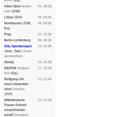
Ber­lin (
Erg.
)
Arber-Open
Boden­
01.-09.08.
mais (
DSB
)
Lö­bau
(
SVS
)
06.-09.08.
Nord­hau­sen
(
DSB
,
06.-09.08.
Erg.
)
Prag
07.-15.08.
Berlin-Lich­ten­berg
08.-16.08.
SGL-Spenden­open
14.-16.08.
(
Anm.
,
Teiln.
) Denk­
sport­zen­trum
Ol­mütz
16.-23.08.
IODFEM
Stutt­gart-
17.-23.08.
Ruit (
Erg.
)
Wolf­gang-Uhl­
21.-22.08.
mann-Ge­denk­tur­
niere
Dres­den
(
SVS
)
Mit­tel­deu­tsche
22.-23.08.
Frauen-Schnell­
schach­meis­ter­
schaft
Denk­sport­