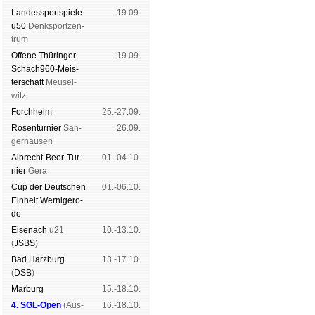
Landes­sport­spiele
19.09.
ü50
Denk­sport­zen­
trum
Offene Thü­rin­ger
19.09.
Schach960-Meis­
ter­schaft
Meu­sel­
witz
Forch­heim
25.-27.09.
Rosen­tur­nier
San­
26.09.
ger­hau­sen
Albrecht-Beer-Tur­
01.-04.10.
nier
Ge­ra
Cup der Deut­schen
01.-06.10.
Ein­heit
Wer­ni­ge­ro­
de
Eise­nach
u21
10.-13.10.
(
JSBS
)
Bad Harz­burg
13.-17.10.
(
DSB
)
Mar­burg
15.-18.10.
4. SGL-Open
(
Aus­
16.-18.10.