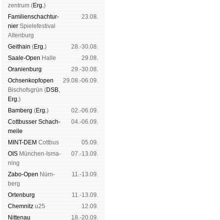
zen­trum (
Erg.
)
Familien­schach­tur­
23.08.
nier
Spiele­fes­ti­val
Al­ten­burg
Geit­hain
(
Erg.
)
28.-30.08.
Saale-Open
Halle
29.08.
Oranien­burg
29.-30.08.
Och­sen­kopf­open
29.08.-06.09.
Bischofs­grün (
DSB
,
Erg.
)
Bam­berg
(
Erg.
)
02.-06.09.
Cott­busser Schach­
04.-06.09.
meile
MINT-DEM
Cott­bus
05.09.
OIS
Mün­chen-Is­ma­
07.-13.09.
ning
Zabo-Open
Nürn­
11.-13.09.
berg
Orten­burg
11.-13.09.
Chem­nitz
u25
12.09.
Nitte­nau
18.-20.09.