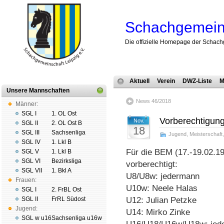
Schachgemeins
Die offizielle Homepage der Schach
Aktuell
Verein
DWZ-Liste
M
Unsere Mannschaften
News 46/2018
Männer:
SGL I
1. OL Ost
Vorberechtigu
Nov.
SGL II
2. OL Ost B
18
SGL III
Sachsenliga
Jugend
,
Meisterschaft
SGL IV
1. Lkl B
Für die BEM (17.-19.02.1
SGL V
1. Lkl B
SGL VI
Bezirksliga
vorberechtigt:
SGL VII
1. Bkl A
U8/U8w: jedermann
Frauen:
U10w: Neele Halas
SGL I
2. FrBL Ost
SGL II
FrRL Südost
U12: Julian Petzke
Jugend:
U14: Mirko Zinke
SGL w u16
Sachsenliga u16w