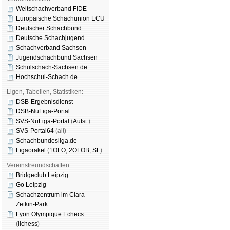
Weltschachverband FIDE
Europäische Schachunion ECU
Deutscher Schachbund
Deutsche Schachjugend
Schachverband Sachsen
Jugendschachbund Sachsen
Schulschach-Sachsen.de
Hochschul-Schach.de
Ligen, Tabellen, Statistiken:
DSB-Ergebnisdienst
DSB-NuLiga-Portal
SVS-NuLiga-Portal
(
Aufst.
)
SVS-Portal64
(alt)
Schachbundesliga.de
Ligaorakel
(
1OLO
,
2OLOB
,
SL
)
Vereinsfreundschaften:
Bridgeclub Leipzig
Go Leipzig
Schachzentrum im Clara-
Zetkin-Park
Lyon Olympique Echecs
(
lichess
)