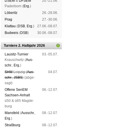
DSEM
&
DFSEM
20.-21.06.
Pader­born (
Erg.
)
Lö­be­ritz
26.-28.06.
Prag
27.-30.06.
Klat­tau
(
DSB
,
Erg.
)
27.06.-08.07.
Bud­weis
(
DSB
)
30.06.-08.07.
Turniere 2. Halbjahr 2026
Lau­sitz-Tur­nier
03.-05.07.
Krausch­witz (
Aus­
schr.
,
Erg.
)
SHM
Leip­zig (
Aus­
04.07.
schr.
,
JSBS
)
(ab­ge­
sagt)
Offene SenEM
06.-12.07.
Sach­sen-An­halt
ü50 & ü65 Mag­de­
burg
Mans­feld
(
Aus­schr.
,
08.-12.07.
Erg.
)
Straß­burg
08.-12.07.