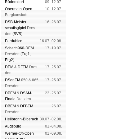
Rüders­dorf
09.-12.07.
Ober­main-Open
10.-12.07.
Burg­kun­stadt
DSB-Meister­
16.-26.07.
schafts­gipfel
Dres­
den (
SVS
)
Pardu­bice
16.07.-02.08.
Schach960-DEM
17.-19.07.
Dres­den (
Erg1
,
Erg2
)
DEM
&
DFEM
Dres­
17.-25.07.
den
DSenEM
ü50 & ü65
17.-25.07.
Dres­den
DPEM
&
DSAM-
23.-25.07.
Finale
Dres­den
DBEM
&
DFBEM
26.07.
Dres­den
Heil­bronn-Bi­ber­ach
30.07.-02.08.
Augs­burg
01.-04.08.
Werner-Ott-Open
01.-09.08.