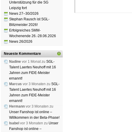
Unterstützung für die SG
Leipzig fort
News 27–30/2026
Stephan Rausch ist SGL-
Blitzmeister 2026!
Erfolgreiches SMM-
Wochenende 26.-28.06.2026
News 26/2026
Schachgemeinschaft Leipzig
Neueste Kommentare
Mitgliedschaft
|
Vereinsheim
Nadine
vor 1 Monat zu
SGL-
schluss
|
Daten­schutz­er­klä­r
Talent Laertes Neuhoff mit 16
Jahren zum FIDE-Meister
ernannt!
Marcus
vor 3 Monaten zu
SGL-
Talent Laertes Neuhoff mit 16
Jahren zum FIDE-Meister
ernannt!
Hermann
vor 3 Monaten zu
Unser Fanshop ist online –
Willkommen in der Beta-Phase!
Isabel
vor 3 Monaten zu
Unser
Fanshop ist online –