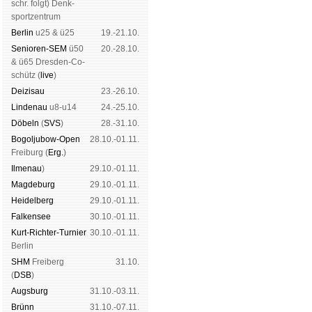
schr. folgt
) Denk­
sport­zen­trum
Ber­lin
u25 & ü25
19.-21.10.
Senioren-SEM
ü50
20.-28.10.
& ü65 Dres­den-Co­
schütz (
live
)
Dei­zi­sau
23.-26.10.
Lin­de­nau
u8-u14
24.-25.10.
Dö­beln
(
SVS
)
28.-31.10.
Bogoljubow-Open
28.10.-01.11.
Frei­burg (
Erg.
)
Il­me­nau
)
29.10.-01.11.
Mag­de­burg
29.10.-01.11.
Hei­del­berg
29.10.-01.11.
Fal­ken­see
30.10.-01.11.
Kurt-Rich­ter-Tur­nier
30.10.-01.11.
Ber­lin
SHM
Frei­berg
31.10.
(
DSB
)
Augs­burg
31.10.-03.11.
Brünn
31.10.-07.11.