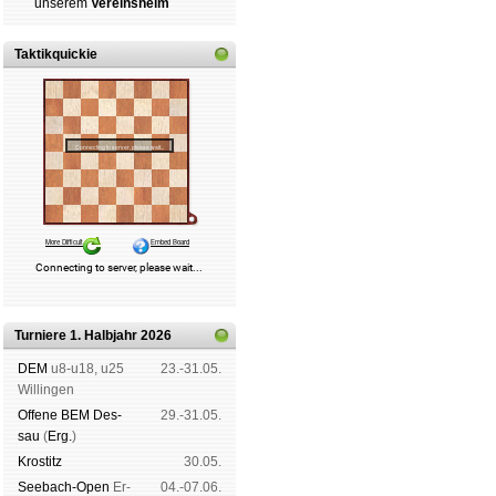
un­se­rem
Ver­eins­heim
Taktikquickie
Turniere 1. Halbjahr 2026
DEM
u8-u18, u25
23.-31.05.
Wil­lin­gen
Offene BEM Des­
29.-31.05.
sau
(
Erg.
)
Kros­titz
30.05.
See­bach-Open
Er­
04.-07.06.