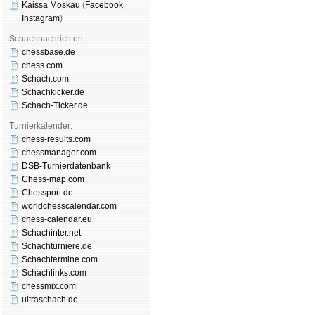
Kaissa Moskau
(
Face­book
,
Insta­gram
)
Schachnachrichten:
chessbase.de
chess.com
Schach.com
Schachkicker.de
Schach-Ticker.de
Turnierkalender:
chess-results.com
chessmanager.com
DSB-Turnierdatenbank
Chess-map.com
Chessport.de
worldchesscalendar.com
chess-calendar.eu
Schachinter.net
Schachturniere.de
Schachtermine.com
Schachlinks.com
chessmix.com
ultraschach.de