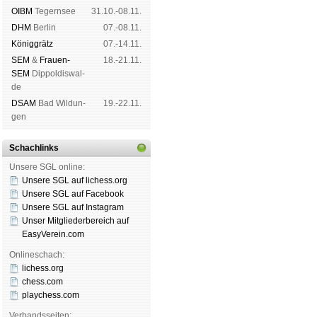
OIBM
Tegern­see
31.10.-08.11.
DHM
Ber­lin
07.-08.11.
König­grätz
07.-14.11.
SEM
&
Frauen-
18.-21.11.
SEM
Dip­pol­dis­wal­
de
DSAM
Bad Wil­dun­
19.-22.11.
gen
Schachlinks
Unsere SGL online:
Unsere SGL auf li­chess.org
Unsere SGL auf Face­book
Unsere SGL auf Insta­gram
Unser Mitgliederbereich auf
EasyVerein.com
Onlineschach:
lichess.org
chess.com
playchess.com
Verbandsseiten: