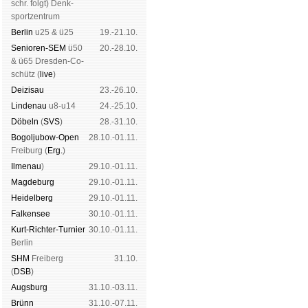
schr. folgt
) Denk­
sport­zen­trum
Ber­lin
u25 & ü25
19.-21.10.
Senioren-SEM
ü50
20.-28.10.
& ü65 Dres­den-Co­
schütz (
live
)
Dei­zi­sau
23.-26.10.
Lin­de­nau
u8-u14
24.-25.10.
Dö­beln
(
SVS
)
28.-31.10.
Bogoljubow-Open
28.10.-01.11.
Frei­burg (
Erg.
)
Il­me­nau
)
29.10.-01.11.
Mag­de­burg
29.10.-01.11.
Hei­del­berg
29.10.-01.11.
Fal­ken­see
30.10.-01.11.
Kurt-Rich­ter-Tur­nier
30.10.-01.11.
Ber­lin
SHM
Frei­berg
31.10.
(
DSB
)
Augs­burg
31.10.-03.11.
Brünn
31.10.-07.11.