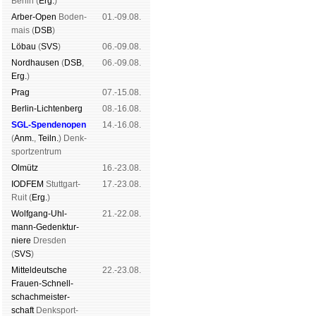
Ber­lin (
Erg.
)
Arber-Open
Boden­
01.-09.08.
mais (
DSB
)
Lö­bau
(
SVS
)
06.-09.08.
Nord­hau­sen
(
DSB
,
06.-09.08.
Erg.
)
Prag
07.-15.08.
Berlin-Lich­ten­berg
08.-16.08.
SGL-Spenden­open
14.-16.08.
(
Anm.
,
Teiln.
) Denk­
sport­zen­trum
Ol­mütz
16.-23.08.
IODFEM
Stutt­gart-
17.-23.08.
Ruit (
Erg.
)
Wolf­gang-Uhl­
21.-22.08.
mann-Ge­denk­tur­
niere
Dres­den
(
SVS
)
Mit­tel­deu­tsche
22.-23.08.
Frauen-Schnell­
schach­meis­ter­
schaft
Denk­sport­