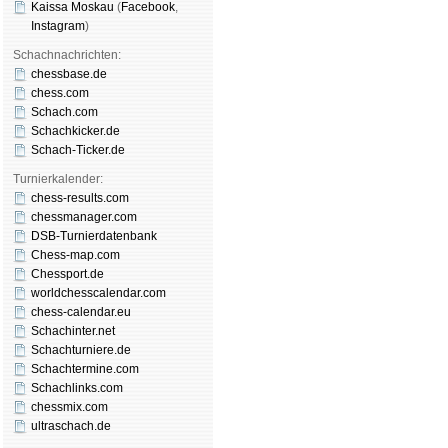
Kaissa Moskau
(
Face­book
,
Insta­gram
)
Schachnachrichten:
chessbase.de
chess.com
Schach.com
Schachkicker.de
Schach-Ticker.de
Turnierkalender:
chess-results.com
chessmanager.com
DSB-Turnierdatenbank
Chess-map.com
Chessport.de
worldchesscalendar.com
chess-calendar.eu
Schachinter.net
Schachturniere.de
Schachtermine.com
Schachlinks.com
chessmix.com
ultraschach.de