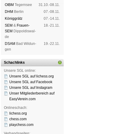
OIBM
Tegern­see
31.10.-08.11.
DHM
Ber­lin
07.-08.11.
König­grätz
07.-14.11.
SEM
&
Frauen-
18.-21.11.
SEM
Dip­pol­dis­wal­
de
DSAM
Bad Wil­dun­
19.-22.11.
gen
Schachlinks
Unsere SGL online:
Unsere SGL auf li­chess.org
Unsere SGL auf Face­book
Unsere SGL auf Insta­gram
Unser Mitgliederbereich auf
EasyVerein.com
Onlineschach:
lichess.org
chess.com
playchess.com
Verbandsseiten: