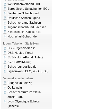
Weltschachverband FIDE
Europäische Schachunion ECU
Deutscher Schachbund
Deutsche Schachjugend
Schachverband Sachsen
Jugendschachbund Sachsen
Schulschach-Sachsen.de
Hochschul-Schach.de
Ligen, Tabellen, Statistiken:
DSB-Ergebnisdienst
DSB-NuLiga-Portal
SVS-NuLiga-Portal
(
Aufst.
)
SVS-Portal64
(alt)
Schachbundesliga.de
Ligaorakel
(
1OLO
,
2OLOB
,
SL
)
Vereinsfreundschaften:
Bridgeclub Leipzig
Go Leipzig
Schachzentrum im Clara-
Zetkin-Park
Lyon Olympique Echecs
(
lichess
)