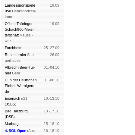
Landes­sport­spiele
19.09.
ü50
Denk­sport­zen­
trum
Offene Thü­rin­ger
19.09.
Schach960-Meis­
ter­schaft
Meu­sel­
witz
Forch­heim
25.-27.09.
Rosen­tur­nier
San­
26.09.
ger­hau­sen
Albrecht-Beer-Tur­
01.-04.10.
nier
Ge­ra
Cup der Deut­schen
01.-06.10.
Ein­heit
Wer­ni­ge­ro­
de
Eise­nach
u21
10.-13.10.
(
JSBS
)
Bad Harz­burg
13.-17.10.
(
DSB
)
Mar­burg
15.-18.10.
4. SGL-Open
(
Aus­
16.-18.10.