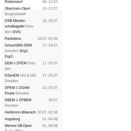
Rüders­dorf
09.-12.07.
Ober­main-Open
10.-12.07.
Burg­kun­stadt
DSB-Meister­
16.-26.07.
schafts­gipfel
Dres­
den (
SVS
)
Pardu­bice
16.07.-02.08.
Schach960-DEM
17.-19.07.
Dres­den (
Erg1
,
Erg2
)
DEM
&
DFEM
Dres­
17.-25.07.
den
DSenEM
ü50 & ü65
17.-25.07.
Dres­den
DPEM
&
DSAM-
23.-25.07.
Finale
Dres­den
DBEM
&
DFBEM
26.07.
Dres­den
Heil­bronn-Bi­ber­ach
30.07.-02.08.
Augs­burg
01.-04.08.
Werner-Ott-Open
01.-09.08.