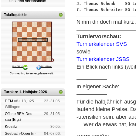
un­se­rem
Ver­eins­heim
3. Thomas Schunk    SG L
?. Thomas Schreiter SG L
Taktikquickie
Nimm dir doch mal kurz 
Turniervorschau:
Turnierkalender SVS
sowie
Turnierkalender JSBS
Ein Blick nach links (wei
—————–
In eigener Sache:
Turniere 1. Halbjahr 2026
—————–
Für die halbjährlich au
DEM
u8-u18, u25
23.-31.05.
Wil­lin­gen
laufend kleine Preise. 
Offene BEM Des­
29.-31.05.
-utensilien sein, aber a
sau
(
Erg.
)
… Wer da etwas hat, kan
Kros­titz
30.05.
See­bach-Open
Er­
04.-07.06.