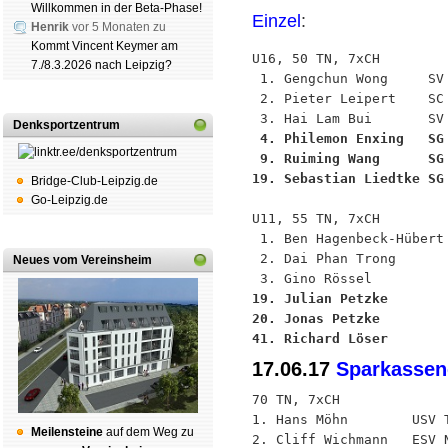
Willkommen in der Beta-Phase!
Einzel
:
Henrik
vor 5 Monaten zu
Kommt Vincent Keymer am
U16, 50 TN, 7xCH

7./8.3.2026 nach Leipzig?
 1. Gengchun Wong     SV 
 2. Pieter Leipert    SC 
Denksportzentrum
 4. Philemon Enxing   SG
 9. Ruiming Wang      SG
19. Sebastian Liedtke SG
Bridge-Club-Leipzig.de
Go-Leipzig.de
U11, 55 TN, 7xCH

 1. Ben Hagenbeck-Hübert 
 2. Dai Phan Trong       
Neues vom Vereinsheim
19. Julian Petzke       
20. Jonas Petzke        
41. Richard Löser       
17.06.17
Sparkasse
70 TN, 7xCH

1. Hans Möhn        USV T
Mei­len­stei­ne
auf dem Weg zu