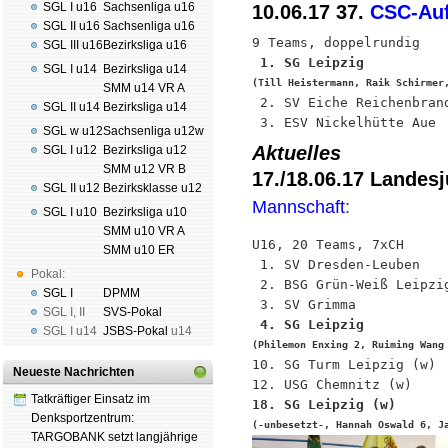
SGL I u16
Sachsenliga u16
10.06.17 37.
CSC-Auf
SGL II u16
Sachsenliga u16
SGL III u16
Bezirksliga u16
SGL I u14
Bezirksliga u14
(Till Heistermann, Raik Schirmer
SMM u14 VR A

 2. SV Eiche Reichenbrand
SGL II u14
Bezirksliga u14
 3. ESV Nickelhütte Aue 
SGL w u12
Sachsenliga u12w
Aktuelles
SGL I u12
Bezirksliga u12
SMM u12 VR B
17./18.06.17 Landes
SGL II u12
Bezirksklasse u12
Mannschaft
:
SGL I u10
Bezirksliga u10
SMM u10 VR A
U16, 20 Teams, 7xCH

SMM u10 ER
 1. SV Dresden-Leuben    
Pokal:
 2. BSG Grün-Weiß Leipzig
SGL I
DPMM
SGL I
,
II
SVS-Pokal
SGL I
u14
JSBS-Pokal
u14
(Philemon Enxing 2, Ruiming Wang

10. SG Turm Leipzig (w) 
Neueste Nachrichten
Tatkräftiger Einsatz im
Denksportzentrum:
(-unbesetzt-, Hannah Oswald 6, J
TARGOBANK setzt langjährige