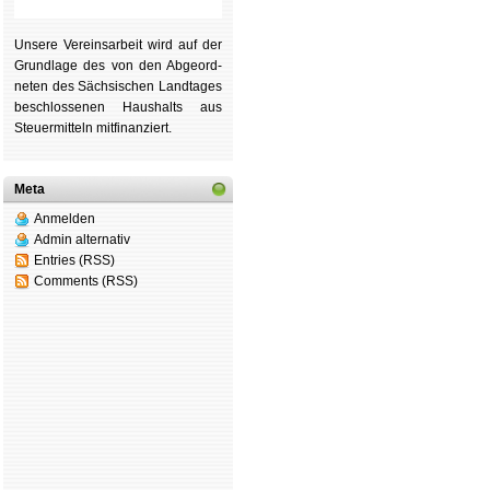
Unsere Ver­eins­ar­beit wird auf der
Grund­lage des von den Ab­ge­ord­
ne­ten des Säch­si­schen Land­tages
be­schlos­se­nen Haus­halts aus
Steu­er­mitteln mit­fi­nan­ziert.
Meta
Anmelden
Admin alternativ
Entries (RSS)
Comments (RSS)