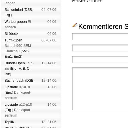
Beste Grüße!
lan­gen
Schwein­furt
(
DSB
,
04.-07.06.
Erg.
)
Wart­burg­open
Ei­
06.06.
Kommentieren Si
se­nach
Strö­beck
06.06.
Turm-Open
06.-07.06.
Schach960-SEM
Glau­chau (
SVS
,
Erg1
,
Erg2
)
Rüben-Open
Leip­
12.-14.06.
zig (
Erg.
,
A
,
B
,
C
,
live
)
Büchen­bach
(
DSB
)
12.-14.06.
Lipsiade
u7-u10
13.06.
(
Erg.
) Denk­sport­
zen­trum
Lipsiade
u12-u18
14.06.
(
Erg.
) Denk­sport­
zen­trum
Tep­litz
13.-21.06.