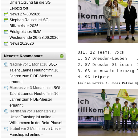
Unterstützung für die SG
Leipzig fort
News 27–30/2026
Stephan Rausch ist SGL-
Blitzmeister 2026!
Erfolgreiches SMM-
Wochenende 26.-28.06.2026
News 26/2026
U11, 22 Teams, 7xCH

Neueste Kommentare
1. SV Dresden-Leuben    1
2. SV Dresden-Striesen  1
Nadine
vor 1 Monat zu
SGL-
Talent Laertes Neuhoff mit 16
Jahren zum FIDE-Meister
ernannt!
(Julian Petzke 3, Jonas Petzke 4
Marcus
vor 3 Monaten zu
SGL-
Talent Laertes Neuhoff mit 16
Jahren zum FIDE-Meister
ernannt!
Hermann
vor 3 Monaten zu
Unser Fanshop ist online –
Willkommen in der Beta-Phase!
Isabel
vor 3 Monaten zu
Unser
Fanshop ist online –