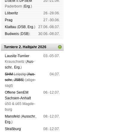
DSEM
&
DFSEM
20.-21.06.
Pader­born (
Erg.
)
Lö­be­ritz
26.-28.06.
Schachgemeinschaft Leipzig
Prag
27.-30.06.
Vereinsheim
|
Spendenbrett
Klat­tau
(
DSB
,
Erg.
)
27.06.-08.07.
klä­rung
Bud­weis
(
DSB
)
30.06.-08.07.
Turniere 2. Halbjahr 2026
Lau­sitz-Tur­nier
03.-05.07.
Krausch­witz (
Aus­
schr.
,
Erg.
)
SHM
Leip­zig (
Aus­
04.07.
schr.
,
JSBS
)
(ab­ge­
sagt)
Offene SenEM
06.-12.07.
Sach­sen-An­halt
ü50 & ü65 Mag­de­
burg
Mans­feld
(
Aus­schr.
,
08.-12.07.
Erg.
)
Straß­burg
08.-12.07.