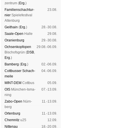
zen­trum (
Erg.
)
Familien­schach­tur­
23.08.
nier
Spiele­fes­ti­val
Al­ten­burg
Geit­hain
(
Erg.
)
28.-30.08.
Saale-Open
Halle
29.08.
Oranien­burg
29.-30.08.
Och­sen­kopf­open
29.08.-06.09.
Bischofs­grün (
DSB
,
Erg.
)
Bam­berg
(
Erg.
)
02.-06.09.
Cott­busser Schach­
04.-06.09.
meile
MINT-DEM
Cott­bus
05.09.
OIS
Mün­chen-Is­ma­
07.-13.09.
ning
Zabo-Open
Nürn­
11.-13.09.
berg
Orten­burg
11.-13.09.
Chem­nitz
u25
12.09.
Nitte­nau
18.-20.09.