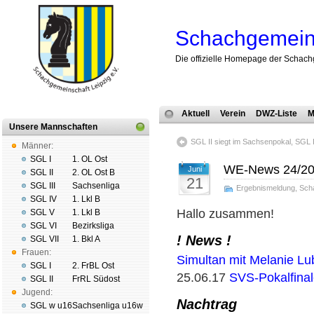
Schachgemeins
Die offizielle Homepage der Schach
Aktuell
Verein
DWZ-Liste
M
Unsere Mannschaften
SGL II siegt im Sachsenpokal, SGL I w
Männer:
SGL I
1. OL Ost
WE-News 24/2
Juni
SGL II
2. OL Ost B
21
SGL III
Sachsenliga
Ergebnismeldung
,
Sch
SGL IV
1. Lkl B
Hallo zusammen!
SGL V
1. Lkl B
SGL VI
Bezirksliga
! News !
SGL VII
1. Bkl A
Frauen:
Simultan mit Melanie L
SGL I
2. FrBL Ost
25.06.17
SVS-Pokalfina
SGL II
FrRL Südost
Jugend:
Nachtrag
SGL w u16
Sachsenliga u16w