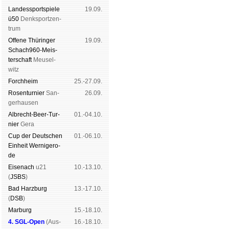
Landes­sport­spiele
19.09.
ü50
Denk­sport­zen­
trum
Offene Thü­rin­ger
19.09.
Schach960-Meis­
ter­schaft
Meu­sel­
witz
Forch­heim
25.-27.09.
Rosen­tur­nier
San­
26.09.
ger­hau­sen
Albrecht-Beer-Tur­
01.-04.10.
nier
Ge­ra
Cup der Deut­schen
01.-06.10.
Ein­heit
Wer­ni­ge­ro­
de
Eise­nach
u21
10.-13.10.
(
JSBS
)
Bad Harz­burg
13.-17.10.
(
DSB
)
Mar­burg
15.-18.10.
4. SGL-Open
(
Aus­
16.-18.10.