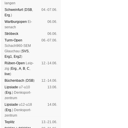
lan­gen
Schwein­furt
(
DSB
,
04.-07.06.
Erg.
)
Wart­burg­open
Ei­
06.06.
se­nach
Strö­beck
06.06.
Turm-Open
06.-07.06.
Schach960-SEM
Glau­chau (
SVS
,
Erg1
,
Erg2
)
Rüben-Open
Leip­
12.-14.06.
zig (
Erg.
,
A
,
B
,
C
,
live
)
Büchen­bach
(
DSB
)
12.-14.06.
Lipsiade
u7-u10
13.06.
(
Erg.
) Denk­sport­
zen­trum
Lipsiade
u12-u18
14.06.
(
Erg.
) Denk­sport­
zen­trum
Tep­litz
13.-21.06.