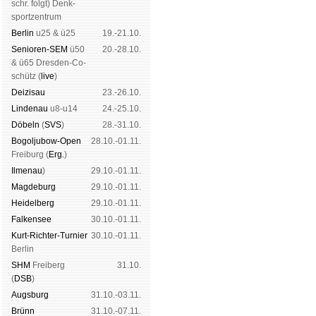
schr. folgt
) Denk­
sport­zen­trum
Ber­lin
u25 & ü25
19.-21.10.
Senioren-SEM
ü50
20.-28.10.
& ü65 Dres­den-Co­
schütz (
live
)
Dei­zi­sau
23.-26.10.
Lin­de­nau
u8-u14
24.-25.10.
Dö­beln
(
SVS
)
28.-31.10.
Bogoljubow-Open
28.10.-01.11.
Frei­burg (
Erg.
)
Il­me­nau
)
29.10.-01.11.
Mag­de­burg
29.10.-01.11.
Hei­del­berg
29.10.-01.11.
Fal­ken­see
30.10.-01.11.
Kurt-Rich­ter-Tur­nier
30.10.-01.11.
Ber­lin
SHM
Frei­berg
31.10.
(
DSB
)
Augs­burg
31.10.-03.11.
Brünn
31.10.-07.11.