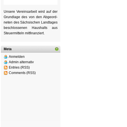
Unsere Ver­eins­ar­beit wird auf der
Grund­lage des von den Ab­ge­ord­
ne­ten des Säch­si­schen Land­tages
be­schlos­se­nen Haus­halts aus
Steu­er­mitteln mit­fi­nan­ziert.
Meta
Anmelden
Admin alternativ
Entries (RSS)
Comments (RSS)