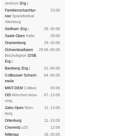
zen­trum (
Erg.
)
Familien­schach­tur­
23.08.
nier
Spiele­fes­ti­val
Al­ten­burg
Geit­hain
(
Erg.
)
28.-30.08.
Saale-Open
Halle
29.08.
Oranien­burg
29.-30.08.
Och­sen­kopf­open
29.08.-06.09.
Bischofs­grün (
DSB
,
Erg.
)
Bam­berg
(
Erg.
)
02.-06.09.
Cott­busser Schach­
04.-06.09.
meile
MINT-DEM
Cott­bus
05.09.
OIS
Mün­chen-Is­ma­
07.-13.09.
ning
Zabo-Open
Nürn­
11.-13.09.
berg
Orten­burg
11.-13.09.
Chem­nitz
u25
12.09.
Nitte­nau
18.-20.09.