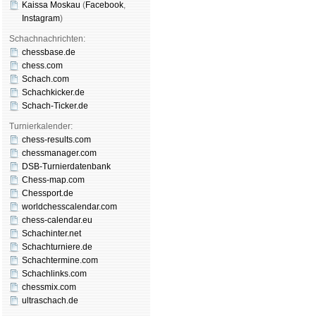
Kaissa Moskau
(
Face­book
,
Insta­gram
)
Schachnachrichten:
chessbase.de
chess.com
Schach.com
Schachkicker.de
Schach-Ticker.de
Turnierkalender:
chess-results.com
chessmanager.com
DSB-Turnierdatenbank
Chess-map.com
Chessport.de
worldchesscalendar.com
chess-calendar.eu
Schachinter.net
Schachturniere.de
Schachtermine.com
Schachlinks.com
chessmix.com
ultraschach.de