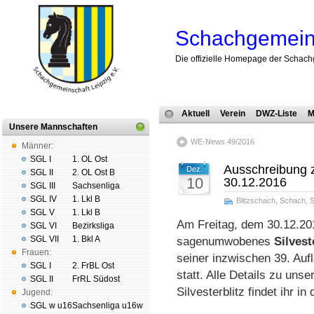
Schachgemeins
Die offizielle Homepage der Schach
Aktuell
Verein
DWZ-Liste
M
Unsere Mannschaften
WE-News 49/2016
Männer:
SGL I
1. OL Ost
Ausschreibung z
Dez.
SGL II
2. OL Ost B
10
30.12.2016
SGL III
Sachsenliga
SGL IV
1. Lkl B
Blitzschach
,
Schach
,
S
SGL V
1. Lkl B
Am Freitag, dem 30.12.201
SGL VI
Bezirksliga
SGL VII
1. Bkl A
sagenumwobenes
Silveste
Frauen:
seiner inzwischen 39. Auf
SGL I
2. FrBL Ost
statt. Alle Details zu uns
SGL II
FrRL Südost
Silvesterblitz findet ihr in
Jugend:
SGL w u16
Sachsenliga u16w