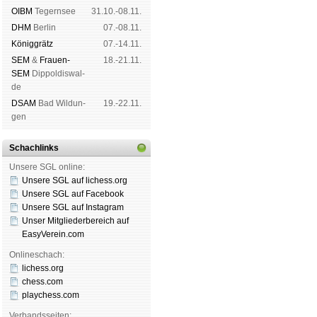
OIBM
Tegern­see
31.10.-08.11.
DHM
Ber­lin
07.-08.11.
König­grätz
07.-14.11.
SEM
&
Frauen-
18.-21.11.
SEM
Dip­pol­dis­wal­
de
DSAM
Bad Wil­dun­
19.-22.11.
gen
Schachlinks
Unsere SGL online:
Unsere SGL auf li­chess.org
Unsere SGL auf Face­book
Unsere SGL auf Insta­gram
Unser Mitgliederbereich auf
EasyVerein.com
Onlineschach:
lichess.org
chess.com
playchess.com
Verbandsseiten: