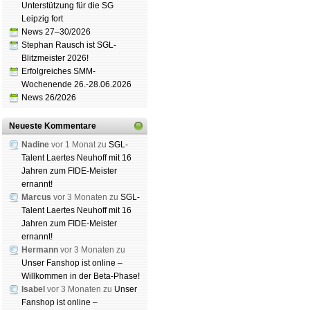
Unterstützung für die SG
Leipzig fort
Schachgemeinschaft Leipzig
News 27–30/2026
Mitgliedschaft
|
Vereinsheim
Stephan Rausch ist SGL-
schluss
|
Daten­schutz­er­klä­r
Blitzmeister 2026!
Erfolgreiches SMM-
Wochenende 26.-28.06.2026
News 26/2026
Neueste Kommentare
Nadine
vor 1 Monat zu
SGL-
Talent Laertes Neuhoff mit 16
Jahren zum FIDE-Meister
ernannt!
Marcus
vor 3 Monaten zu
SGL-
Talent Laertes Neuhoff mit 16
Jahren zum FIDE-Meister
ernannt!
Hermann
vor 3 Monaten zu
Unser Fanshop ist online –
Willkommen in der Beta-Phase!
Isabel
vor 3 Monaten zu
Unser
Fanshop ist online –