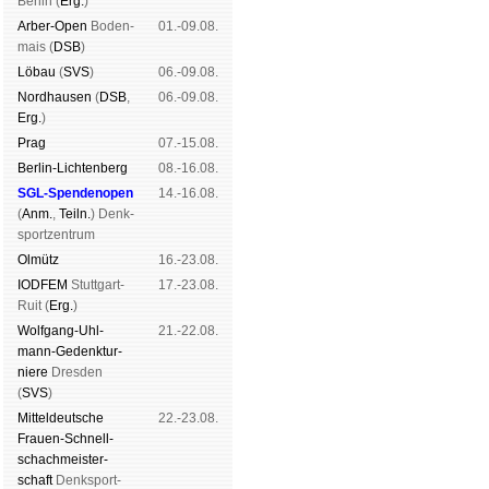
Ber­lin (
Erg.
)
Arber-Open
Boden­
01.-09.08.
mais (
DSB
)
Lö­bau
(
SVS
)
06.-09.08.
Nord­hau­sen
(
DSB
,
06.-09.08.
Erg.
)
Prag
07.-15.08.
Berlin-Lich­ten­berg
08.-16.08.
SGL-Spenden­open
14.-16.08.
(
Anm.
,
Teiln.
) Denk­
sport­zen­trum
Ol­mütz
16.-23.08.
IODFEM
Stutt­gart-
17.-23.08.
Ruit (
Erg.
)
Wolf­gang-Uhl­
21.-22.08.
mann-Ge­denk­tur­
niere
Dres­den
(
SVS
)
Mit­tel­deu­tsche
22.-23.08.
Frauen-Schnell­
schach­meis­ter­
schaft
Denk­sport­