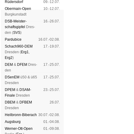
Rüders­dorf
09.-12.07.
Ober­main-Open
10.-12.07.
Burg­kun­stadt
DSB-Meister­
16.-26.07.
schafts­gipfel
Dres­
den (
SVS
)
Pardu­bice
16.07.-02.08.
Schach960-DEM
17.-19.07.
Dres­den (
Erg1
,
Erg2
)
DEM
&
DFEM
Dres­
17.-25.07.
den
DSenEM
ü50 & ü65
17.-25.07.
Dres­den
DPEM
&
DSAM-
23.-25.07.
Finale
Dres­den
DBEM
&
DFBEM
26.07.
Dres­den
Heil­bronn-Bi­ber­ach
30.07.-02.08.
Augs­burg
01.-04.08.
Werner-Ott-Open
01.-09.08.