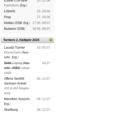
DSEM
&
DFSEM
20.-21.06.
Pader­born (
Erg.
)
Lö­be­ritz
26.-28.06.
Prag
27.-30.06.
Klat­tau
(
DSB
,
Erg.
)
27.06.-08.07.
Bud­weis
(
DSB
)
30.06.-08.07.
Turniere 2. Halbjahr 2026
Lau­sitz-Tur­nier
03.-05.07.
Krausch­witz (
Aus­
schr.
,
Erg.
)
SHM
Leip­zig (
Aus­
04.07.
schr.
,
JSBS
)
(ab­ge­
sagt)
Offene SenEM
06.-12.07.
Sach­sen-An­halt
ü50 & ü65 Mag­de­
burg
Mans­feld
(
Aus­schr.
,
08.-12.07.
Erg.
)
Straß­burg
08.-12.07.