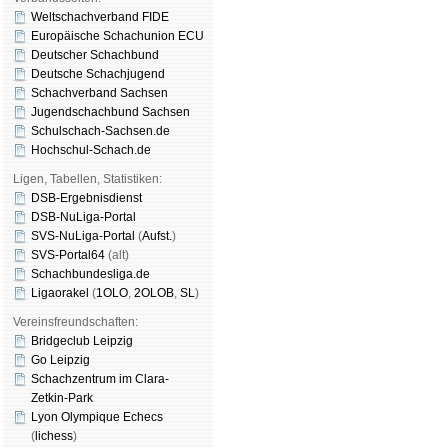
Weltschachverband FIDE
Europäische Schachunion ECU
Deutscher Schachbund
Deutsche Schachjugend
Schachverband Sachsen
Jugendschachbund Sachsen
Schulschach-Sachsen.de
Hochschul-Schach.de
Ligen, Tabellen, Statistiken:
DSB-Ergebnisdienst
DSB-NuLiga-Portal
SVS-NuLiga-Portal
(
Aufst.
)
SVS-Portal64
(alt)
Schachbundesliga.de
Ligaorakel
(
1OLO
,
2OLOB
,
SL
)
Vereinsfreundschaften:
Bridgeclub Leipzig
Go Leipzig
Schachzentrum im Clara-
Zetkin-Park
Lyon Olympique Echecs
(
lichess
)