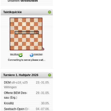
un­se­rem
Ver­eins­heim
Taktikquickie
Turniere 1. Halbjahr 2026
DEM
u8-u18, u25
23.-31.05.
Wil­lin­gen
Offene BEM Des­
29.-31.05.
sau
(
Erg.
)
Kros­titz
30.05.
See­bach-Open
Er­
04.-07.06.