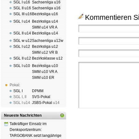
SGL I u16
Sachsenliga u16
SGL II u16
Sachsenliga u16
SGL III u16
Bezirksliga u16
Kommentieren Si
SGL I u14
Bezirksliga u14
SMM u14 VR A
SGL II u14
Bezirksliga u14
SGL w u12
Sachsenliga u12w
SGL I u12
Bezirksliga u12
SMM u12 VR B
SGL II u12
Bezirksklasse u12
SGL I u10
Bezirksliga u10
SMM u10 VR A
SMM u10 ER
Pokal:
SGL I
DPMM
SGL I
,
II
SVS-Pokal
SGL I
u14
JSBS-Pokal
u14
Neueste Nachrichten
Tatkräftiger Einsatz im
Denksportzentrum:
TARGOBANK setzt langjährige