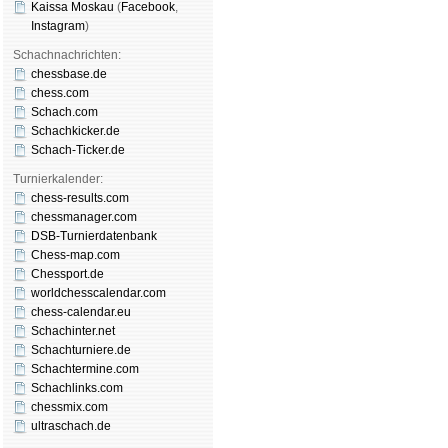
Kaissa Moskau
(
Face­book
,
Insta­gram
)
Schachnachrichten:
chessbase.de
chess.com
Schach.com
Schachkicker.de
Schach-Ticker.de
Turnierkalender:
chess-results.com
chessmanager.com
DSB-Turnierdatenbank
Chess-map.com
Chessport.de
worldchesscalendar.com
chess-calendar.eu
Schachinter.net
Schachturniere.de
Schachtermine.com
Schachlinks.com
chessmix.com
ultraschach.de