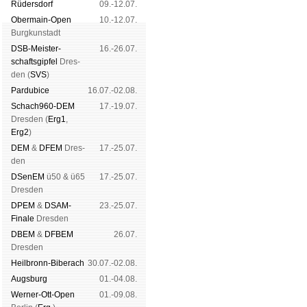
Rüders­dorf
09.-12.07.
Ober­main-Open
10.-12.07.
Burg­kun­stadt
DSB-Meister­
16.-26.07.
schafts­gipfel
Dres­
den (
SVS
)
Pardu­bice
16.07.-02.08.
Schach960-DEM
17.-19.07.
Dres­den (
Erg1
,
Erg2
)
DEM
&
DFEM
Dres­
17.-25.07.
den
DSenEM
ü50 & ü65
17.-25.07.
Dres­den
DPEM
&
DSAM-
23.-25.07.
Finale
Dres­den
DBEM
&
DFBEM
26.07.
Dres­den
Heil­bronn-Bi­ber­ach
30.07.-02.08.
Augs­burg
01.-04.08.
Werner-Ott-Open
01.-09.08.