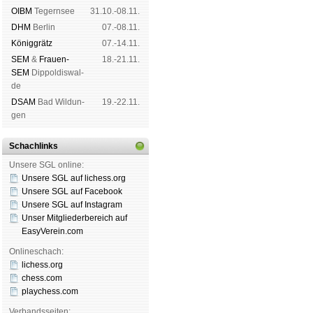
OIBM
Tegern­see
31.10.-08.11.
DHM
Ber­lin
07.-08.11.
König­grätz
07.-14.11.
SEM
&
Frauen-
18.-21.11.
SEM
Dip­pol­dis­wal­
de
DSAM
Bad Wil­dun­
19.-22.11.
gen
Schachlinks
Unsere SGL online:
Unsere SGL auf li­chess.org
Unsere SGL auf Face­book
Unsere SGL auf Insta­gram
Unser Mitgliederbereich auf
EasyVerein.com
Onlineschach:
lichess.org
chess.com
playchess.com
Verbandsseiten: