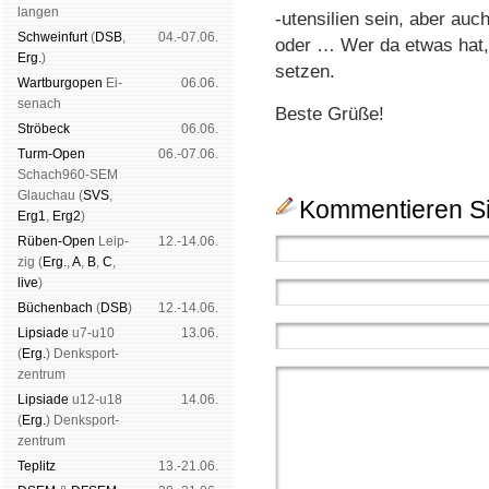
lan­gen
-utensilien sein, aber auc
Schwein­furt
(
DSB
,
04.-07.06.
oder … Wer da etwas hat, 
Erg.
)
setzen.
Wart­burg­open
Ei­
06.06.
se­nach
Beste Grüße!
Strö­beck
06.06.
Turm-Open
06.-07.06.
Schach960-SEM
Glau­chau (
SVS
,
Kommentieren Si
Erg1
,
Erg2
)
Rüben-Open
Leip­
12.-14.06.
zig (
Erg.
,
A
,
B
,
C
,
live
)
Büchen­bach
(
DSB
)
12.-14.06.
Lipsiade
u7-u10
13.06.
(
Erg.
) Denk­sport­
zen­trum
Lipsiade
u12-u18
14.06.
(
Erg.
) Denk­sport­
zen­trum
Tep­litz
13.-21.06.