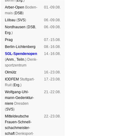
Ber­lin (
Erg.
)
Arber-Open
Boden­
01.-09.08.
mais (
DSB
)
Lö­bau
(
SVS
)
06.-09.08.
Nord­hau­sen
(
DSB
,
06.-09.08.
Erg.
)
Prag
07.-15.08.
Berlin-Lich­ten­berg
08.-16.08.
SGL-Spenden­open
14.-16.08.
(
Anm.
,
Teiln.
) Denk­
sport­zen­trum
Ol­mütz
16.-23.08.
IODFEM
Stutt­gart-
17.-23.08.
Ruit (
Erg.
)
Wolf­gang-Uhl­
21.-22.08.
mann-Ge­denk­tur­
niere
Dres­den
(
SVS
)
Mit­tel­deu­tsche
22.-23.08.
Frauen-Schnell­
schach­meis­ter­
schaft
Denk­sport­