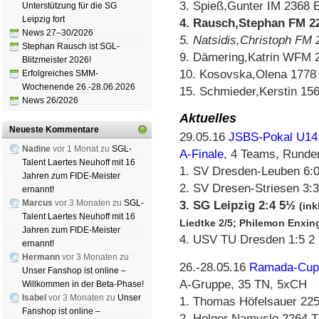
3. Spieß,Gunter IM 2368 
Unterstützung für die SG
Leipzig fort
4. Rausch,Stephan FM 2
News 27–30/2026
5. Natsidis,Christoph FM
Stephan Rausch ist SGL-
9. Dämering,Katrin WFM 
Blitzmeister 2026!
10. Kosovska,Olena 1778
Erfolgreiches SMM-
Wochenende 26.-28.06.2026
15. Schmieder,Kerstin 15
News 26/2026
Aktuelles
Neueste Kommentare
29.05.16
JSBS-Pokal U14
Nadine
vor 1 Monat zu
SGL-
A-Finale
, 4 Teams, Rund
Talent Laertes Neuhoff mit 16
1. SV Dresden-Leuben 6:
Jahren zum FIDE-Meister
2. SV Dresen-Striesen 3:3
ernannt!
Marcus
vor 3 Monaten zu
SGL-
3. SG Leipzig 2:4 5½
(ink
Talent Laertes Neuhoff mit 16
Liedtke 2/5; Philemon Enxing
Jahren zum FIDE-Meister
4. USV TU Dresden 1:5 2
ernannt!
Hermann
vor 3 Monaten zu
26.-28.05.16
Ramada-Cup,
Unser Fanshop ist online –
A-Gruppe, 35 TN, 5xCH
Willkommen in der Beta-Phase!
Isabel
vor 3 Monaten zu
Unser
1. Thomas Höfelsauer 22
Fanshop ist online –
2. Holger Namyslo 2264 T