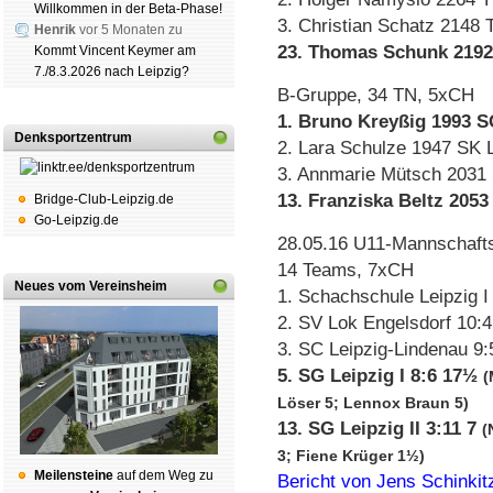
Willkommen in der Beta-Phase!
3. Christian Schatz 2148
Henrik
vor 5 Monaten zu
23. Thomas Schunk 2192
Kommt Vincent Keymer am
7./8.3.2026 nach Leipzig?
B-Gruppe, 34 TN, 5xCH
1. Bruno Kreyßig 1993 S
Denksportzentrum
2. Lara Schulze 1947 SK 
3. Annmarie Mütsch 2031
13. Franziska Beltz 205
Bridge-Club-Leipzig.de
Go-Leipzig.de
28.05.16 U11-Mannschafts
14 Teams, 7xCH
Neues vom Vereinsheim
1. Schachschule Leipzig I
2. SV Lok Engelsdorf 10:
3. SC Leipzig-Lindenau 9:
5. SG Leipzig I 8:6 17½
(
Löser 5; Lennox Braun 5)
13. SG Leipzig II 3:11 7
(
3; Fiene Krüger 1½)
Mei­len­stei­ne
auf dem Weg zu
Bericht von Jens Schinkit