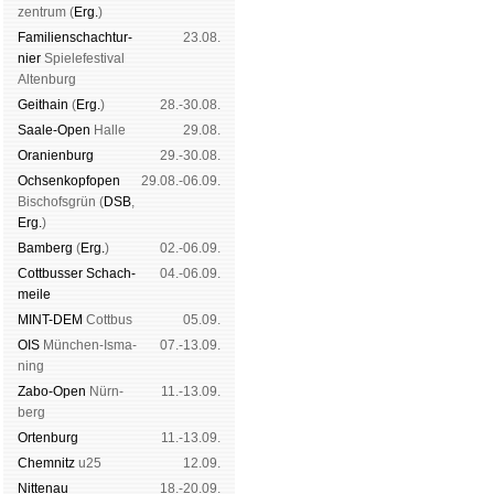
zen­trum (
Erg.
)
Familien­schach­tur­
23.08.
nier
Spiele­fes­ti­val
Al­ten­burg
Geit­hain
(
Erg.
)
28.-30.08.
Saale-Open
Halle
29.08.
Oranien­burg
29.-30.08.
Och­sen­kopf­open
29.08.-06.09.
Bischofs­grün (
DSB
,
Erg.
)
Bam­berg
(
Erg.
)
02.-06.09.
Cott­busser Schach­
04.-06.09.
meile
MINT-DEM
Cott­bus
05.09.
OIS
Mün­chen-Is­ma­
07.-13.09.
ning
Zabo-Open
Nürn­
11.-13.09.
berg
Orten­burg
11.-13.09.
Chem­nitz
u25
12.09.
Nitte­nau
18.-20.09.