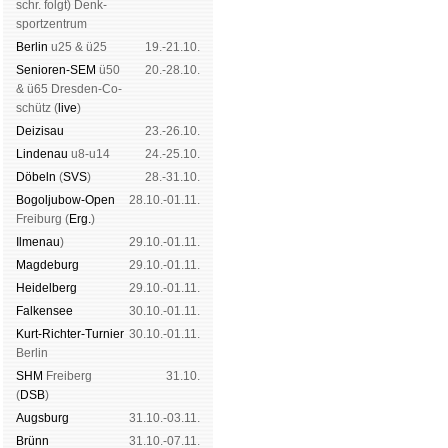
schr. folgt
) Denk­
sport­zen­trum
Ber­lin
u25 & ü25
19.-21.10.
Senioren-SEM
ü50
20.-28.10.
& ü65 Dres­den-Co­
schütz (
live
)
Dei­zi­sau
23.-26.10.
Lin­de­nau
u8-u14
24.-25.10.
Dö­beln
(
SVS
)
28.-31.10.
Bogoljubow-Open
28.10.-01.11.
Frei­burg (
Erg.
)
Il­me­nau
)
29.10.-01.11.
Mag­de­burg
29.10.-01.11.
Hei­del­berg
29.10.-01.11.
Fal­ken­see
30.10.-01.11.
Kurt-Rich­ter-Tur­nier
30.10.-01.11.
Ber­lin
SHM
Frei­berg
31.10.
(
DSB
)
Augs­burg
31.10.-03.11.
Brünn
31.10.-07.11.