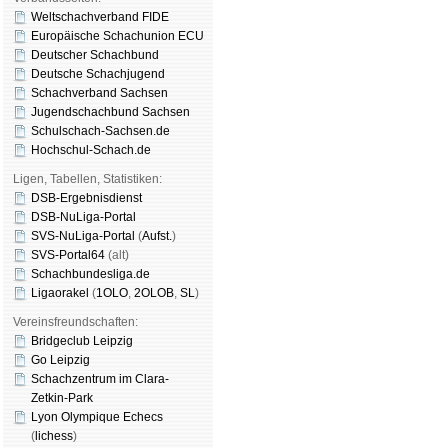
Weltschachverband FIDE
Europäische Schachunion ECU
Deutscher Schachbund
Deutsche Schachjugend
Schachverband Sachsen
Jugendschachbund Sachsen
Schulschach-Sachsen.de
Hochschul-Schach.de
Ligen, Tabellen, Statistiken:
DSB-Ergebnisdienst
DSB-NuLiga-Portal
SVS-NuLiga-Portal
(
Aufst.
)
SVS-Portal64
(alt)
Schachbundesliga.de
Ligaorakel
(
1OLO
,
2OLOB
,
SL
)
Vereinsfreundschaften:
Bridgeclub Leipzig
Go Leipzig
Schachzentrum im Clara-
Zetkin-Park
Lyon Olympique Echecs
(
lichess
)