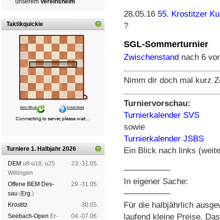
un­se­rem
Ver­eins­heim
28.05.16
55. Krostitzer K
Taktikquickie
?
SGL-Sommerturnier
Zwischenstand
nach 6 vo
Nimm dir doch mal kurz Z
Turniervorschau:
Turnierkalender SVS
sowie
Turnierkalender JSBS
Turniere 1. Halbjahr 2026
Ein Blick nach links (weite
DEM
u8-u18, u25
23.-31.05.
—————–
Wil­lin­gen
In eigener Sache:
Offene BEM Des­
29.-31.05.
—————–
sau
(
Erg.
)
Für die halbjährlich ausg
Kros­titz
30.05.
laufend kleine Preise. D
See­bach-Open
Er­
04.-07.06.