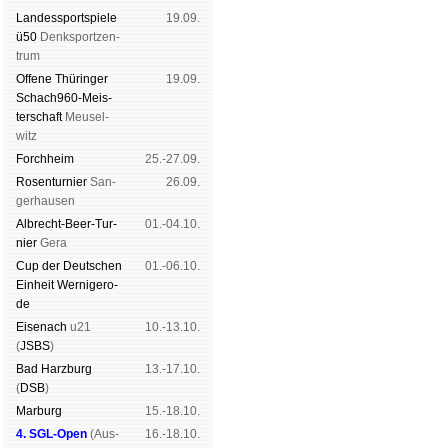
Landes­sport­spiele
19.09.
ü50
Denk­sport­zen­
trum
Offene Thü­rin­ger
19.09.
Schach960-Meis­
ter­schaft
Meu­sel­
witz
Forch­heim
25.-27.09.
Rosen­tur­nier
San­
26.09.
ger­hau­sen
Albrecht-Beer-Tur­
01.-04.10.
nier
Ge­ra
Cup der Deut­schen
01.-06.10.
Ein­heit
Wer­ni­ge­ro­
de
Eise­nach
u21
10.-13.10.
(
JSBS
)
Bad Harz­burg
13.-17.10.
(
DSB
)
Mar­burg
15.-18.10.
4. SGL-Open
(
Aus­
16.-18.10.