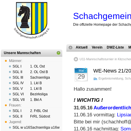
Schachgemeins
Die offizielle Homepage der Schach
Aktuell
Verein
DWZ-Liste
M
Unsere Mannschaften
U11-Mannschaftsturnier in Kitzscher
Männer:
SGL I
1. OL Ost
WE-News 21/2
Mai
SGL II
2. OL Ost B
29
SGL III
Sachsenliga
Ergebnismeldung
,
Sch
SGL IV
1. Lkl B
Hallo zusammen!
SGL V
1. Lkl B
SGL VI
Bezirksliga
! WICHTIG !
SGL VII
1. Bkl A
Frauen:
31.05.16
Außerordentlic
SGL I
2. FrBL Ost
11.06.16 vormittag:
Lipsia
SGL II
FrRL Südost
Bitte bei mir (schachhof
Jugend:
SGL w u16
Sachsenliga u16w
11.06.16 nachmittag:
Som