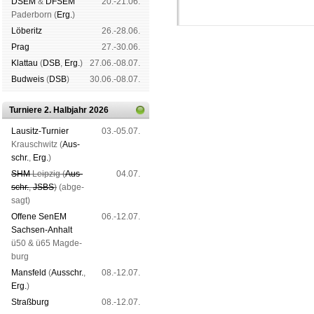
DSEM
&
DFSEM
20.-21.06.
Pader­born (
Erg.
)
Lö­be­ritz
26.-28.06.
Prag
27.-30.06.
Klat­tau
(
DSB
,
Erg.
)
27.06.-08.07.
Bud­weis
(
DSB
)
30.06.-08.07.
Turniere 2. Halbjahr 2026
Schachgemeinschaft Leipzig
Mitgliedschaft
|
Vereinsheim
Lau­sitz-Tur­nier
03.-05.07.
schluss
|
Daten­schutz­er­klä­r
Krausch­witz (
Aus­
schr.
,
Erg.
)
SHM
Leip­zig (
Aus­
04.07.
schr.
,
JSBS
)
(ab­ge­
sagt)
Offene SenEM
06.-12.07.
Sach­sen-An­halt
ü50 & ü65 Mag­de­
burg
Mans­feld
(
Aus­schr.
,
08.-12.07.
Erg.
)
Straß­burg
08.-12.07.