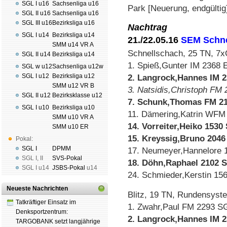
SGL I u16
Sachsenliga u16
Park [Neuerung, endgültig
SGL II u16
Sachsenliga u16
SGL III u16
Bezirksliga u16
Nachtrag
SGL I u14
Bezirksliga u14
21./22.05.16
SEM Schne
SMM u14 VR A
Schnellschach, 25 TN, 7
SGL II u14
Bezirksliga u14
1. Spieß,Gunter IM 2368 
SGL w u12
Sachsenliga u12w
SGL I u12
Bezirksliga u12
2. Langrock,Hannes IM 
SMM u12 VR B
3. Natsidis,Christoph FM
SGL II u12
Bezirksklasse u12
7. Schunk,Thomas FM 21
SGL I u10
Bezirksliga u10
11. Dämering,Katrin WFM
SMM u10 VR A
14. Vorreiter,Heiko 1530
SMM u10 ER
15. Kreyssig,Bruno 2046
Pokal:
SGL I
DPMM
17. Neumeyer,Hannelore 1
SGL I
,
II
SVS-Pokal
18. Döhn,Raphael 2102 S
SGL I
u14
JSBS-Pokal
u14
24. Schmieder,Kerstin 15
Neueste Nachrichten
Blitz, 19 TN, Rundensyst
Tatkräftiger Einsatz im
1. Zwahr,Paul FM 2293 S
Denksportzentrum:
2. Langrock,Hannes IM 
TARGOBANK setzt langjährige