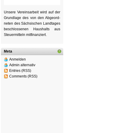
Unsere Ver­eins­ar­beit wird auf der
Grund­lage des von den Ab­ge­ord­
ne­ten des Säch­si­schen Land­tages
be­schlos­se­nen Haus­halts aus
Steu­er­mitteln mit­fi­nan­ziert.
Meta
Anmelden
Admin alternativ
Entries (RSS)
Comments (RSS)