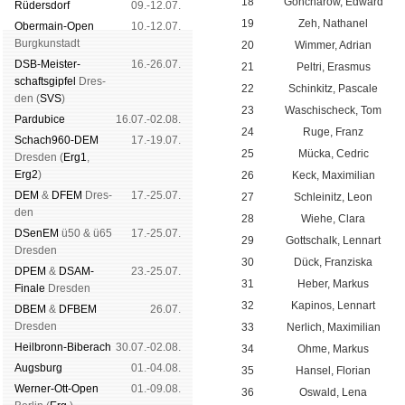
18
Goncharow, Edward
Rüders­dorf
09.-12.07.
19
Zeh, Nathanel
Ober­main-Open
10.-12.07.
Burg­kun­stadt
20
Wimmer, Adrian
DSB-Meister­
16.-26.07.
21
Peltri, Erasmus
schafts­gipfel
Dres­
22
Schinkitz, Pascale
den (
SVS
)
23
Waschischeck, Tom
Pardu­bice
16.07.-02.08.
24
Ruge, Franz
Schach960-DEM
17.-19.07.
25
Mücka, Cedric
Dres­den (
Erg1
,
Erg2
)
26
Keck, Maximilian
DEM
&
DFEM
Dres­
17.-25.07.
27
Schleinitz, Leon
den
28
Wiehe, Clara
DSenEM
ü50 & ü65
17.-25.07.
29
Gottschalk, Lennart
Dres­den
30
Dück, Franziska
DPEM
&
DSAM-
23.-25.07.
31
Heber, Markus
Finale
Dres­den
32
Kapinos, Lennart
DBEM
&
DFBEM
26.07.
Dres­den
33
Nerlich, Maximilian
Heil­bronn-Bi­ber­ach
30.07.-02.08.
34
Ohme, Markus
Augs­burg
01.-04.08.
35
Hansel, Florian
Werner-Ott-Open
01.-09.08.
36
Oswald, Lena