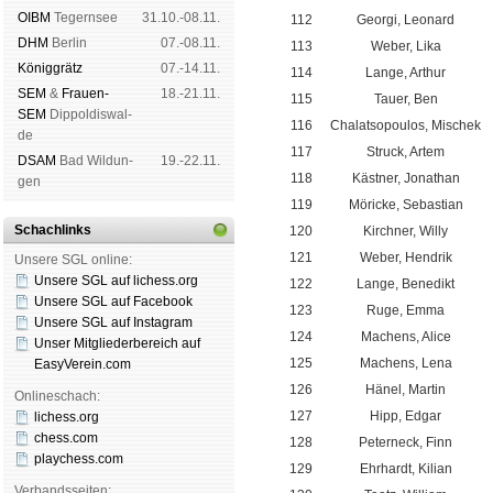
OIBM
Tegern­see
31.10.-08.11.
112
Georgi, Leonard
DHM
Ber­lin
07.-08.11.
113
Weber, Lika
König­grätz
07.-14.11.
114
Lange, Arthur
SEM
&
Frauen-
18.-21.11.
115
Tauer, Ben
SEM
Dip­pol­dis­wal­
116
Chalatsopoulos, Mischek
de
117
Struck, Artem
DSAM
Bad Wil­dun­
19.-22.11.
118
Kästner, Jonathan
gen
119
Möricke, Sebastian
Schachlinks
120
Kirchner, Willy
121
Weber, Hendrik
Unsere SGL online:
Unsere SGL auf li­chess.org
122
Lange, Benedikt
Unsere SGL auf Face­book
123
Ruge, Emma
Unsere SGL auf Insta­gram
124
Machens, Alice
Unser Mitgliederbereich auf
125
Machens, Lena
EasyVerein.com
126
Hänel, Martin
Onlineschach:
127
Hipp, Edgar
lichess.org
chess.com
128
Peterneck, Finn
playchess.com
129
Ehrhardt, Kilian
Verbandsseiten: