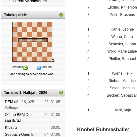
6
Liedtke, Sebastia
un­se­rem
Ver­eins­heim
7
Enxing, Philemon
8
Peltri, Erasmus
Taktikquickie
.
1
Kahle, Leonie
2
Wiehe, Clara
3
Schuster, Hanna
4
Wölk, Marie Luise
5
Pfeiffer, Raphael
.
1
Wiehe, Felix
2
Siebert, Maurice
3
Seidel, Markus
Turniere 1. Halbjahr 2026
4
Beckert, Sebastia
DEM
u8-u18, u25
23.-31.05.
.
Wil­lin­gen
1
Heck, Anja
Offene BEM Des­
29.-31.05.
.
sau
(
Erg.
)
Kros­titz
30.05.
Knobel-Ruhmeshalle:
See­bach-Open
Er­
04.-07.06.