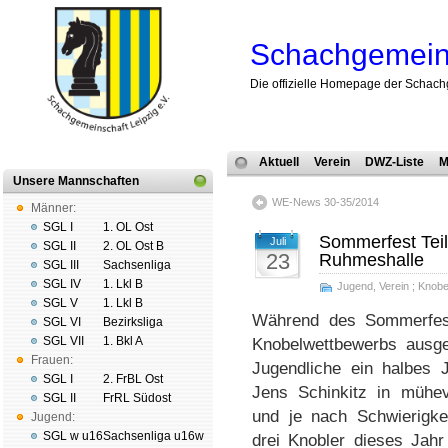
Schachgemeins
Die offizielle Homepage der Schach
Aktuell
Verein
DWZ-Liste
M
Unsere Mannschaften
WE-News 30-35/2014
Männer:
SGL I
1. OL Ost
Sommerfest Teil
Juli
SGL II
2. OL Ost B
23
Ruhmeshalle
SGL III
Sachsenliga
SGL IV
1. Lkl B
Jugend
,
Verein
;
Knobe
SGL V
1. Lkl B
Während des Sommerfest
SGL VI
Bezirksliga
SGL VII
1. Bkl A
Knobelwettbewerbs ausgez
Frauen:
Jugendliche ein halbes J
SGL I
2. FrBL Ost
Jens Schinkitz in mühevo
SGL II
FrRL Südost
und je nach Schwierigkei
Jugend:
SGL w u16
Sachsenliga u16w
drei Knobler dieses Jah