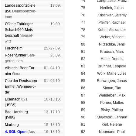
74
Langnaese, Franz
Landes­sport­spiele
19.09.
75
Nerlich, Julius
ü50
Denk­sport­zen­
76
Krischker, Jeremy
trum
77
Pfeiffer, Raphael
Offene Thü­rin­ger
19.09.
Schach960-Meis­
78
Kuhnt, Alexander
ter­schaft
Meu­sel­
79
Weber, Vincent
witz
80
Nitzschke, Jens
Forch­heim
25.-27.09.
81
Krausch, Marc
Rosen­tur­nier
San­
26.09.
82
Maier, Dennis
ger­hau­sen
83
Brunner, Leopold
Albrecht-Beer-Tur­
01.-04.10.
84
Wölk, Marie Luise
nier
Ge­ra
Cup der Deut­schen
01.-06.10.
85
Rehwagen, Jonas
Ein­heit
Wer­ni­ge­ro­
86
Simon, Tim
de
87
Waldleben, Max
Eise­nach
u21
10.-13.10.
88
Pörner, Mattes
(
JSBS
)
89
Bistry, Philipp
Bad Harz­burg
13.-17.10.
90
Krajewski, Lennert
(
DSB
)
91
Keil, Helene
Mar­burg
15.-18.10.
4. SGL-Open
(
Aus­
16.-18.10.
92
Neumann, Paul