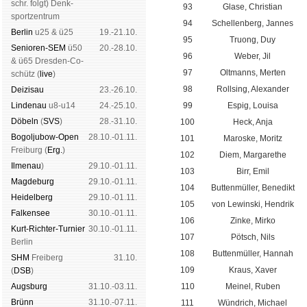
schr. folgt
) Denk­
93
Glase, Christian
sport­zen­trum
94
Schellenberg, Jannes
Ber­lin
u25 & ü25
19.-21.10.
95
Truong, Duy
Senioren-SEM
ü50
20.-28.10.
96
Weber, Jil
& ü65 Dres­den-Co­
97
Oltmanns, Merten
schütz (
live
)
98
Rollsing, Alexander
Dei­zi­sau
23.-26.10.
Lin­de­nau
u8-u14
24.-25.10.
99
Espig, Louisa
Dö­beln
(
SVS
)
28.-31.10.
100
Heck, Anja
Bogoljubow-Open
28.10.-01.11.
101
Maroske, Moritz
Frei­burg (
Erg.
)
102
Diem, Margarethe
Il­me­nau
)
29.10.-01.11.
103
Birr, Emil
Mag­de­burg
29.10.-01.11.
104
Buttenmüller, Benedikt
Hei­del­berg
29.10.-01.11.
105
von Lewinski, Hendrik
Fal­ken­see
30.10.-01.11.
106
Zinke, Mirko
Kurt-Rich­ter-Tur­nier
30.10.-01.11.
107
Pötsch, Nils
Ber­lin
108
Buttenmüller, Hannah
SHM
Frei­berg
31.10.
109
Kraus, Xaver
(
DSB
)
Augs­burg
31.10.-03.11.
110
Meinel, Ruben
Brünn
31.10.-07.11.
111
Wündrich, Michael