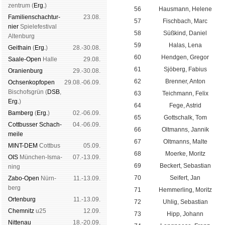
zen­trum (
Erg.
)
56
Hausmann, Helene
Familien­schach­tur­
23.08.
57
Fischbach, Marc
nier
Spiele­fes­ti­val
58
Süßkind, Daniel
Al­ten­burg
59
Halas, Lena
Geit­hain
(
Erg.
)
28.-30.08.
60
Hendgen, Gregor
Saale-Open
Halle
29.08.
61
Sjöberg, Fabius
Oranien­burg
29.-30.08.
62
Brenner, Anton
Och­sen­kopf­open
29.08.-06.09.
Bischofs­grün (
DSB
,
63
Teichmann, Felix
Erg.
)
64
Fege, Astrid
Bam­berg
(
Erg.
)
02.-06.09.
65
Gottschalk, Tom
Cott­busser Schach­
04.-06.09.
66
Oltmanns, Jannik
meile
67
Oltmanns, Malte
MINT-DEM
Cott­bus
05.09.
68
Moerke, Moritz
OIS
Mün­chen-Is­ma­
07.-13.09.
69
Beckert, Sebastian
ning
70
Seifert, Jan
Zabo-Open
Nürn­
11.-13.09.
berg
71
Hemmerling, Moritz
Orten­burg
11.-13.09.
72
Uhlig, Sebastian
Chem­nitz
u25
12.09.
73
Hipp, Johann
Nitte­nau
18.-20.09.