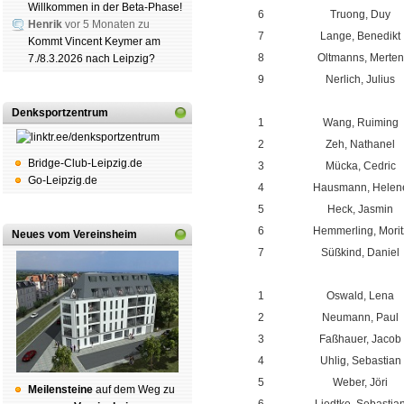
Willkommen in der Beta-Phase!
6
Truong, Duy
Henrik
vor 5 Monaten zu
7
Lange, Benedikt
Kommt Vincent Keymer am
8
Oltmanns, Merten
7./8.3.2026 nach Leipzig?
9
Nerlich, Julius
.
Denksportzentrum
1
Wang, Ruiming
2
Zeh, Nathanel
Bridge-Club-Leipzig.de
3
Mücka, Cedric
Go-Leipzig.de
4
Hausmann, Helen
5
Heck, Jasmin
6
Hemmerling, Morit
Neues vom Vereinsheim
7
Süßkind, Daniel
.
1
Oswald, Lena
2
Neumann, Paul
3
Faßhauer, Jacob
4
Uhlig, Sebastian
5
Weber, Jöri
Mei­len­stei­ne
auf dem Weg zu