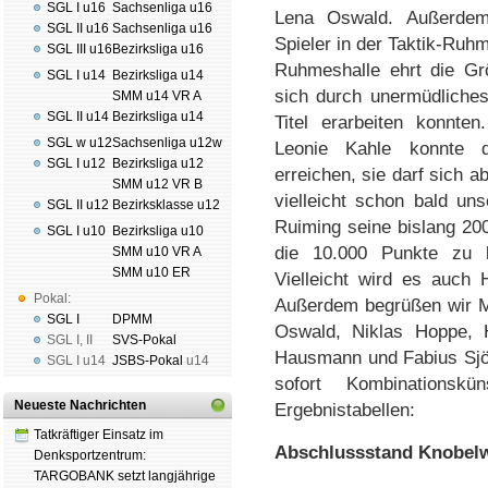
SGL I u16
Sachsenliga u16
Lena Oswald. Außerdem 
SGL II u16
Sachsenliga u16
Spieler in der Taktik-Ruh
SGL III u16
Bezirksliga u16
Ruhmeshalle ehrt die Gr
SGL I u14
Bezirksliga u14
sich durch unermüdliche
SMM u14 VR A
SGL II u14
Bezirksliga u14
Titel erarbeiten konnte
SGL w u12
Sachsenliga u12w
Leonie Kahle konnte d
SGL I u12
Bezirksliga u12
erreichen, sie darf sich 
SMM u12 VR B
vielleicht schon bald un
SGL II u12
Bezirksklasse u12
Ruiming seine bislang 20
SGL I u10
Bezirksliga u10
die 10.000 Punkte zu 
SMM u10 VR A
SMM u10 ER
Vielleicht wird es auch
Pokal:
Außerdem begrüßen wir Ma
SGL I
DPMM
Oswald, Niklas Hoppe, 
SGL I
,
II
SVS-Pokal
Hausmann und Fabius Sjöb
SGL I
u14
JSBS-Pokal
u14
sofort Kombinationskü
Neueste Nachrichten
Ergebnistabellen:
Tatkräftiger Einsatz im
Abschlussstand Knobelw
Denksportzentrum:
TARGOBANK setzt langjährige