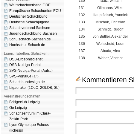
130
Taatz, William
Weltschachverband FIDE
131
Oltmanns, Wilke
Europäische Schachunion ECU
132
Hauptfleisch, Yannick
Deutscher Schachbund
Deutsche Schachjugend
133
Mischok, Christian
Schachverband Sachsen
134
Schmidt, Rudolf
Jugendschachbund Sachsen
135
von Buttler, Alexander
Schulschach-Sachsen.de
136
Wollscheid, Leon
Hochschul-Schach.de
137
Abada, Alex
Ligen, Tabellen, Statistiken:
138
Weber, Vincent
DSB-Ergebnisdienst
DSB-NuLiga-Portal
SVS-NuLiga-Portal
(
Aufst.
)
SVS-Portal64
(alt)
Kommentieren Si
Schachbundesliga.de
Ligaorakel
(
1OLO
,
2OLOB
,
SL
)
Vereinsfreundschaften:
Bridgeclub Leipzig
Go Leipzig
Schachzentrum im Clara-
Zetkin-Park
Lyon Olympique Echecs
(
lichess
)