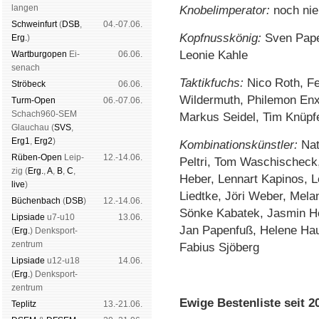
lan­gen
Knobelimperator:
noch ni
Schwein­furt
(
DSB
,
04.-07.06.
Kopfnusskönig:
Sven Pape
Erg.
)
Leonie Kahle
Wart­burg­open
Ei­
06.06.
se­nach
Taktikfuchs:
Nico Roth, Fe
Strö­beck
06.06.
Wildermuth, Philemon Enx
Turm-Open
06.-07.06.
Schach960-SEM
Markus Seidel, Tim Knüpf
Glau­chau (
SVS
,
Erg1
,
Erg2
)
Kombinationskünstler:
Nat
Rüben-Open
Leip­
12.-14.06.
Peltri, Tom Waschischeck
zig (
Erg.
,
A
,
B
,
C
,
Heber, Lennart Kapinos, 
live
)
Liedtke, Jöri Weber, Mela
Büchen­bach
(
DSB
)
12.-14.06.
Sönke Kabatek, Jasmin H
Lipsiade
u7-u10
13.06.
Jan Papenfuß, Helene Hau
(
Erg.
) Denk­sport­
zen­trum
Fabius Sjöberg
Lipsiade
u12-u18
14.06.
.
(
Erg.
) Denk­sport­
zen­trum
Ewige Bestenliste seit 2
Tep­litz
13.-21.06.