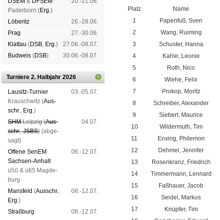
DSEM
&
DFSEM
20.-21.06.
Platz
Name
Pader­born (
Erg.
)
1
Papenfuß, Sven
Lö­be­ritz
26.-28.06.
2
Wang, Ruiming
Prag
27.-30.06.
Klat­tau
(
DSB
,
Erg.
)
27.06.-08.07.
3
Schuster, Hanna
Bud­weis
(
DSB
)
30.06.-08.07.
4
Kahle, Leonie
5
Roth, Nico
Turniere 2. Halbjahr 2026
6
Wiehe, Felix
7
Prokop, Moritz
Lau­sitz-Tur­nier
03.-05.07.
Krausch­witz (
Aus­
8
Schreiber, Alexander
schr.
,
Erg.
)
9
Siebert, Maurice
SHM
Leip­zig (
Aus­
04.07.
10
Wildermuth, Tim
schr.
,
JSBS
)
(ab­ge­
11
Enxing, Philemon
sagt)
12
Dehmel, Jennifer
Offene SenEM
06.-12.07.
Sach­sen-An­halt
13
Rosenkranz, Friedrich
ü50 & ü65 Mag­de­
14
Timmermann, Lennard
burg
15
Faßhauer, Jacob
Mans­feld
(
Aus­schr.
,
08.-12.07.
16
Seidel, Markus
Erg.
)
17
Knüpfer, Tim
Straß­burg
08.-12.07.