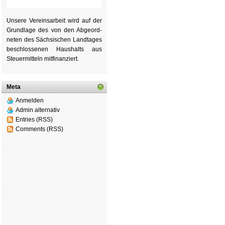
Unsere Ver­eins­ar­beit wird auf der
Grund­lage des von den Ab­ge­ord­
ne­ten des Säch­si­schen Land­tages
be­schlos­se­nen Haus­halts aus
Steu­er­mitteln mit­fi­nan­ziert.
Meta
Anmelden
Admin alternativ
Entries (RSS)
Comments (RSS)