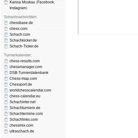
Kaissa Moskau
(
Face­book
,
Insta­gram
)
Schachnachrichten:
chessbase.de
chess.com
Schach.com
Schachkicker.de
Schach-Ticker.de
Turnierkalender:
chess-results.com
chessmanager.com
DSB-Turnierdatenbank
Schachgemeinschaft Leipzig
Chess-map.com
Mitgliedschaft
|
Vereinsheim
Chessport.de
schluss
|
Daten­schutz­er­klä­r
worldchesscalendar.com
chess-calendar.eu
Schachinter.net
Schachturniere.de
Schachtermine.com
Schachlinks.com
chessmix.com
ultraschach.de