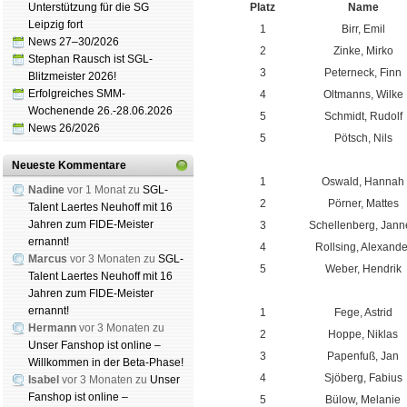
Unterstützung für die SG
Platz
Name
Leipzig fort
1
Birr, Emil
News 27–30/2026
2
Zinke, Mirko
Stephan Rausch ist SGL-
3
Peterneck, Finn
Blitzmeister 2026!
Erfolgreiches SMM-
4
Oltmanns, Wilke
Wochenende 26.-28.06.2026
5
Schmidt, Rudolf
News 26/2026
5
Pötsch, Nils
.
Neueste Kommentare
1
Oswald, Hannah
Nadine
vor 1 Monat zu
SGL-
2
Pörner, Mattes
Talent Laertes Neuhoff mit 16
Jahren zum FIDE-Meister
3
Schellenberg, Jann
ernannt!
4
Rollsing, Alexande
Marcus
vor 3 Monaten zu
SGL-
5
Weber, Hendrik
Talent Laertes Neuhoff mit 16
.
Jahren zum FIDE-Meister
ernannt!
1
Fege, Astrid
Hermann
vor 3 Monaten zu
2
Hoppe, Niklas
Unser Fanshop ist online –
3
Papenfuß, Jan
Willkommen in der Beta-Phase!
4
Sjöberg, Fabius
Isabel
vor 3 Monaten zu
Unser
Fanshop ist online –
5
Bülow, Melanie