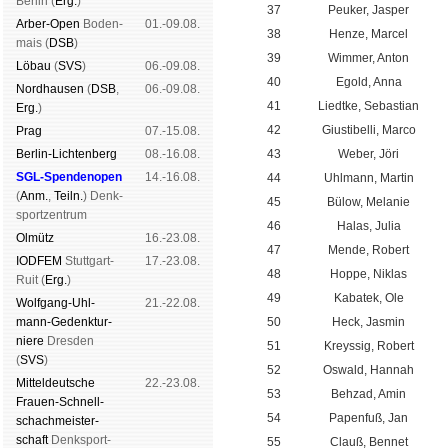
Ber­lin (
Erg.
)
37
Peuker, Jasper
Arber-Open
Boden­
01.-09.08.
38
Henze, Marcel
mais (
DSB
)
39
Wimmer, Anton
Lö­bau
(
SVS
)
06.-09.08.
40
Egold, Anna
Nord­hau­sen
(
DSB
,
06.-09.08.
41
Liedtke, Sebastian
Erg.
)
42
Giustibelli, Marco
Prag
07.-15.08.
Berlin-Lich­ten­berg
08.-16.08.
43
Weber, Jöri
SGL-Spenden­open
14.-16.08.
44
Uhlmann, Martin
(
Anm.
,
Teiln.
) Denk­
45
Bülow, Melanie
sport­zen­trum
46
Halas, Julia
Ol­mütz
16.-23.08.
47
Mende, Robert
IODFEM
Stutt­gart-
17.-23.08.
48
Hoppe, Niklas
Ruit (
Erg.
)
49
Kabatek, Ole
Wolf­gang-Uhl­
21.-22.08.
mann-Ge­denk­tur­
50
Heck, Jasmin
niere
Dres­den
51
Kreyssig, Robert
(
SVS
)
52
Oswald, Hannah
Mit­tel­deu­tsche
22.-23.08.
53
Behzad, Amin
Frauen-Schnell­
54
Papenfuß, Jan
schach­meis­ter­
schaft
Denk­sport­
55
Clauß, Bennet