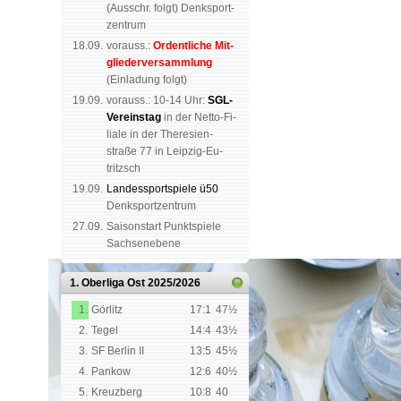
(
Aus­schr. folgt
) Denk­sport­
zen­trum
18.09.
vorauss.:
Or­dent­li­che Mit­
glie­der­ver­samm­lung
(Ein­la­dung folgt)
19.09.
vor­auss.: 10-14 Uhr:
SGL-
Ver­eins­tag
in der Netto-Fi­
li­a­le in der The­re­sien­
straße 77 in Leip­zig-Eu­
tritzsch
19.09.
Landes­sport­spiele ü50
Denk­sport­zen­trum
27.09.
Saison­start Punkt­spiele
Sachsen­ebene
1. Oberliga Ost
2025/2026
1.
Görlitz
17:1
47½
2.
Tegel
14:4
43½
3.
SF Berlin II
13:5
45½
4.
Pankow
12:6
40½
5.
Kreuzberg
10:8
40