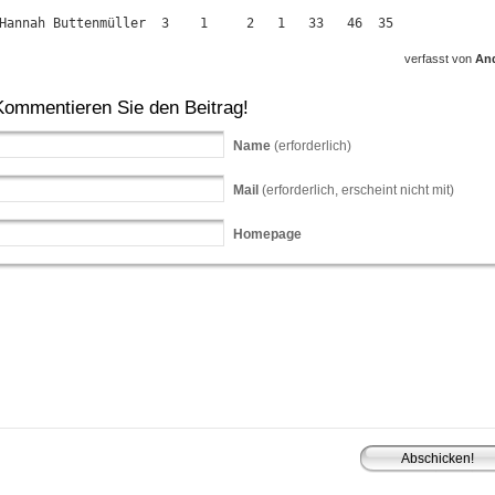
Hannah Buttenmüller  3    1     2   1   33   46  35
verfasst von
An
Kommentieren Sie den Beitrag!
Name
(erforderlich)
Mail
(erforderlich, erscheint nicht mit)
Homepage