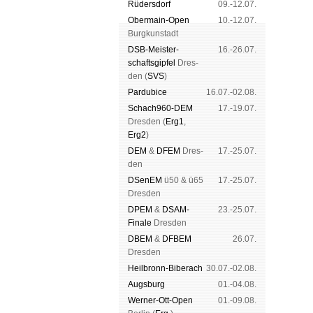
Rüders­dorf
09.-12.07.
Ober­main-Open
10.-12.07.
Burg­kun­stadt
DSB-Meister­
16.-26.07.
schafts­gipfel
Dres­
den (
SVS
)
Pardu­bice
16.07.-02.08.
Schach960-DEM
17.-19.07.
Dres­den (
Erg1
,
Erg2
)
DEM
&
DFEM
Dres­
17.-25.07.
den
DSenEM
ü50 & ü65
17.-25.07.
Dres­den
DPEM
&
DSAM-
23.-25.07.
Finale
Dres­den
DBEM
&
DFBEM
26.07.
Dres­den
Heil­bronn-Bi­ber­ach
30.07.-02.08.
Augs­burg
01.-04.08.
Werner-Ott-Open
01.-09.08.