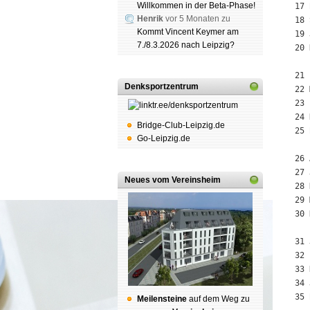
Willkommen in der Beta-Phase!
 17 
Henrik
vor 5 Monaten zu
 18 
Kommt Vincent Keymer am
 19 
7./8.3.2026 nach Leipzig?
 20 
 21 
Denksportzentrum
 22 
 23 
 24 
Bridge-Club-Leipzig.de
 25 
Go-Leipzig.de
 26 
 27 
Neues vom Vereinsheim
 28 
 29 
 30 
 31 
 32 
 33 
 34 
 35 
Mei­len­stei­ne
auf dem Weg zu