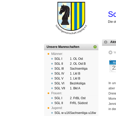
Sc
Die o
Akt
Unsere Mannschaften
W
Männer:
SGL I
1. OL Ost
Ma
SGL II
2. OL Ost B
2
SGL III
Sachsenliga
SGL IV
1. Lkl B
SGL V
1. Lkl B
In u
SGL VI
Bezirksliga
SGL VII
1. Bkl A
aber
Frauen:
Drei
SGL I
2. FrBL Ost
Mome
SGL II
FrRL Südost
Jenni
Jugend:
in de
SGL w u16
Sachsenliga u16w