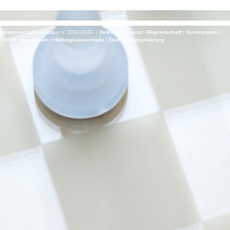
gemeinschaft Leipzig
e.V. 2011-2024. |
Verein
|
Vorstand
|
Mitgliedschaft
|
Vereinsheim
|
nbrett
|
Impressum
|
Haf­tungs­aus­schluss
|
Daten­schutz­er­klä­rung