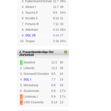
3.
Falkenhain/Oschatz
11:7
39½
4.
Allianz I
11:7
39
5.
Taucha II
9:9
34½
6.
Krostitz II
8:10
31
7.
Fortuna III
7:11
33
8.
Altenhain
4:14
28½
9.
SGL VII
4:14
27
10.
Torgau
2:16
20½
2. Frauenbundesliga Ost
2025/2026
1.
Seeblick
12:2
30
2.
Löberitz
12:2
28
3.
Grünweiß Dresden
9:5
24
4.
SGL I
7:7
19
5.
Merseburg
6:8
19
6.
Zeulenroda
5:9
17½
7.
Lindenau I
5:9
17½
8.
USG Chemnitz
0:14
13