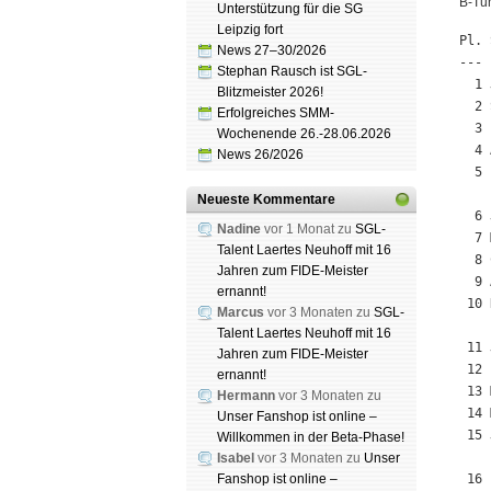
B-Tur
Unterstützung für die SG
Leipzig fort
Pl. 
News 27–30/2026
--- 
Stephan Rausch ist SGL-
  1 
Blitzmeister 2026!
  2 
Erfolgreiches SMM-
  3 
Wochenende 26.-28.06.2026
  4 
News 26/2026
  5 
Neueste Kommentare
  6 
Nadine
vor 1 Monat zu
SGL-
  7 
Talent Laertes Neuhoff mit 16
  8 
Jahren zum FIDE-Meister
  9 
ernannt!
 10 
Marcus
vor 3 Monaten zu
SGL-
Talent Laertes Neuhoff mit 16
 11 
Jahren zum FIDE-Meister
 12 
ernannt!
 13 
Hermann
vor 3 Monaten zu
 14 
Unser Fanshop ist online –
 15 
Willkommen in der Beta-Phase!
Isabel
vor 3 Monaten zu
Unser
Fanshop ist online –
 16 