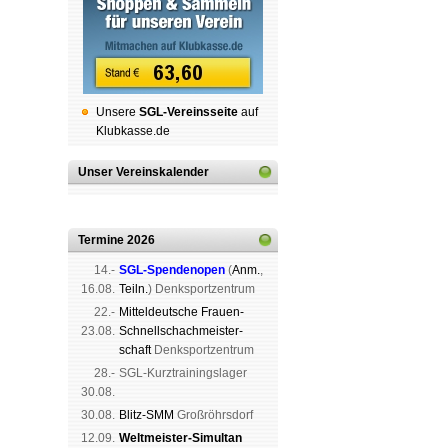
Unsere
SGL-Ver­eins­sei­te
auf
Klubkasse.de
Unser Vereinskalender
Termine 2026
14.-
SGL-Spenden­open
(
Anm.
,
16.08.
Teiln.
) Denk­sport­zen­trum
22.-
Mit­tel­deu­tsche Frauen-
23.08.
Schnell­schach­meis­ter­
schaft
Denk­sport­zen­trum
28.-
SGL-Kurz­trai­nings­lager
30.08.
30.08.
Blitz-SMM
Groß­röhrs­dorf
12.09.
Weltmeister-Simultan