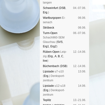
lan­gen
Schwein­furt
(
DSB
,
04.-07.06.
Erg.
)
Schach
Wart­burg­open
Ei­
06.06.
Spende
se­nach
Strö­beck
06.06.
Turm-Open
06.-07.06.
Schach960-SEM
Glau­chau (
SVS
,
Erg1
,
Erg2
)
Rüben-Open
Leip­
12.-14.06.
zig (
Erg.
,
A
,
B
,
C
,
live
)
Büchen­bach
(
DSB
)
12.-14.06.
Lipsiade
u7-u10
13.06.
(
Erg.
) Denk­sport­
zen­trum
Lipsiade
u12-u18
14.06.
(
Erg.
) Denk­sport­
zen­trum
Tep­litz
13.-21.06.