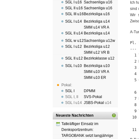
SGL I u16
Sachsenliga u16
Ich h
SGL II u16
Sachsenliga u16
sind
SGL III u16
Bezirksliga u16
Wir 
Zwis
SGL I u14
Bezirksliga u14
SMM u14 VR A
A-Tur
SGL II u14
Bezirksliga u14
SGL w u12
Sachsenliga u12w
Pl. 
SGL I u12
Bezirksliga u12
--- 
SMM u12 VR B
  1 
SGL II u12
Bezirksklasse u12
  2 
SGL I u10
Bezirksliga u10
  3 
SMM u10 VR A
  4 
SMM u10 ER
  5 
Pokal:
SGL I
DPMM
  6 
SGL I
,
II
SVS-Pokal
  7 
SGL I
u14
JSBS-Pokal
u14
  8 
  9 
Neueste Nachrichten
 10 
Tatkräftiger Einsatz im
Denksportzentrum:
 11 
TARGOBANK setzt langjährige