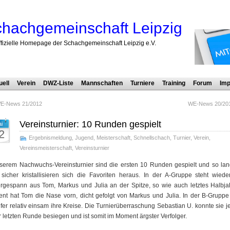
hachgemeinschaft Leipzig
ffizielle Homepage der Schachgemeinschaft Leipzig e.V.
uell
Verein
DWZ-Liste
Mannschaften
Turniere
Training
Forum
Imp
E-News 21/2012
WE-News 20/20
Vereinsturnier: 10 Runden gespielt
i
2
Ergebnismeldung
,
Jugend
,
Meisterschaft
,
Schnellschach
,
Turnier
,
Verein
,
Vereinsmeisterschaft
,
Vereinsturnier
nserem Nachwuchs-Vereinsturnier sind die ersten 10 Runden gespielt und so la
 sicher kristallisieren sich die Favoriten heraus. In der A-Gruppe steht wiede
ergespann aus Tom, Markus und Julia an der Spitze, so wie auch letztes Halbjah
nt hat Tom die Nase vorn, dicht gefolgt von Markus und Julia. In der B-Gruppe 
fer relativ einsam ihre Kreise. Die Turnierüberraschung Sebastian U. konnte sie 
r letzten Runde besiegen und ist somit im Moment ärgster Verfolger.