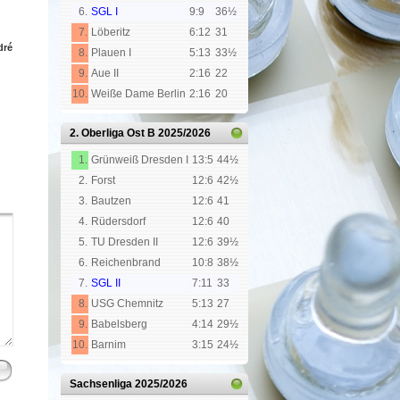
6.
SGL I
9:9
36½
7.
Löberitz
6:12
31
dré
8.
Plauen I
5:13
33½
9.
Aue II
2:16
22
10.
Weiße Dame Berlin
2:16
20
2. Oberliga Ost B
2025/2026
1.
Grünweiß Dresden I
13:5
44½
2.
Forst
12:6
42½
3.
Bautzen
12:6
41
4.
Rüdersdorf
12:6
40
5.
TU Dresden II
12:6
39½
6.
Reichenbrand
10:8
38½
7.
SGL II
7:11
33
8.
USG Chemnitz
5:13
27
9.
Babelsberg
4:14
29½
10.
Barnim
3:15
24½
Sachsenliga
2025/2026