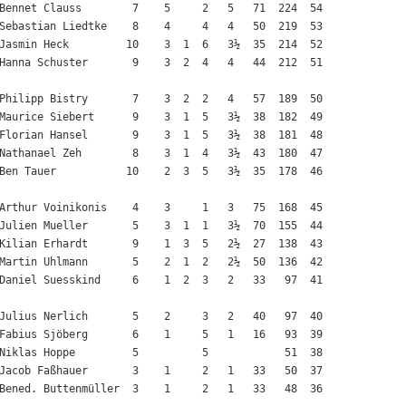
Bennet Clauss        7    5     2   5   71  224  54

Sebastian Liedtke    8    4     4   4   50  219  53

Jasmin Heck         10    3  1  6   3½  35  214  52

Hanna Schuster       9    3  2  4   4   44  212  51

Philipp Bistry       7    3  2  2   4   57  189  50

Maurice Siebert      9    3  1  5   3½  38  182  49

Florian Hansel       9    3  1  5   3½  38  181  48

Nathanael Zeh        8    3  1  4   3½  43  180  47

Ben Tauer           10    2  3  5   3½  35  178  46

Arthur Voinikonis    4    3     1   3   75  168  45

Julien Mueller       5    3  1  1   3½  70  155  44

Kilian Erhardt       9    1  3  5   2½  27  138  43

Martin Uhlmann       5    2  1  2   2½  50  136  42

Daniel Suesskind     6    1  2  3   2   33   97  41

Julius Nerlich       5    2     3   2   40   97  40

Fabius Sjöberg       6    1     5   1   16   93  39

Niklas Hoppe         5          5            51  38

Jacob Faßhauer       3    1     2   1   33   50  37

Bened. Buttenmüller  3    1     2   1   33   48  36
