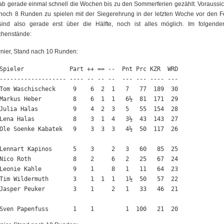
ab gerade einmal schnell die Wochen bis zu den Sommerferien gezählt. Voraussic
 noch 8 Runden zu spielen mit der Siegerehrung in der letzten Woche vor den Fe
sind also gerade erst über die Hälfte, noch ist alles möglich. Im folgende
chenstände:
nier, Stand nach 10 Runden:
Spieler             Part ++ == --  Pnt Prc KZR  WRD

------------------- ---- -- -- --  --- --- ---- ---

Tom Waschischeck     9    6  2  1   7   77  189  30

Markus Heber         8    6  1  1   6½  81  171  29

Julia Halas          9    4  2  3   5   55  154  28

Lena Halas           8    3  1  4   3½  43  143  27

Ole Soenke Kabatek   9    3  3  3   4½  50  117  26

Lennart Kapinos      5    3     2   3   60   85  25

Nico Roth            8    2     6   2   25   67  24

Leonie Kahle         9    1     8   1   11   64  23

Tim Wildermuth       3    1  1  1   1½  50   57  22

Jasper Peuker        3    1     2   1   33   46  21

Sven Papenfuss       1    1         1  100   21  20