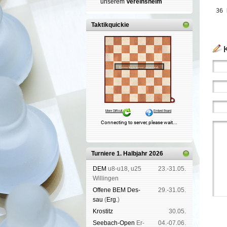
un­se­rem
Ver­eins­heim
 36 
Taktikquickie
Turniere 1. Halbjahr 2026
DEM
u8-u18, u25
23.-31.05.
Wil­lin­gen
Offene BEM Des­
29.-31.05.
sau
(
Erg.
)
Kros­titz
30.05.
See­bach-Open
Er­
04.-07.06.