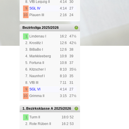
8.
VfB Leipzig II
4:14
30
9.
SGL IV
4:14
27
10.
Plauen III
2:16
24
Bezirksliga
2025/2026
1.
Lindenau I
16:2
47½
2.
Krostitz I
12:6
42½
3.
BiBaBo I
12:6
38
4.
Markkleeberg
10:8
39
5.
Fortuna II
10:8
37
6.
Kitzscher I
8:10
35½
7.
Naunhof I
8:10
35
8.
VfB III
7:11
31
9.
SGL VI
4:14
27
10.
Grimma II
3:15
27½
1. Bezirksklasse A
2025/2026
1.
Turm II
18:0
52
2.
Rote Rüben II
16:2
53