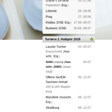
DSEM
&
DFSEM
20.-21.06.
Pader­born (
Erg.
)
Lö­be­ritz
26.-28.06.
Prag
27.-30.06.
Klat­tau
(
DSB
,
Erg.
)
27.06.-08.07.
Bud­weis
(
DSB
)
30.06.-08.07.
Turniere 2. Halbjahr 2026
Lau­sitz-Tur­nier
03.-05.07.
Krausch­witz (
Aus­
schr.
,
Erg.
)
SHM
Leip­zig (
Aus­
04.07.
schr.
,
JSBS
)
(ab­ge­
sagt)
Offene SenEM
06.-12.07.
Sach­sen-An­halt
ü50 & ü65 Mag­de­
burg
Mans­feld
(
Aus­schr.
,
08.-12.07.
Erg.
)
Straß­burg
08.-12.07.