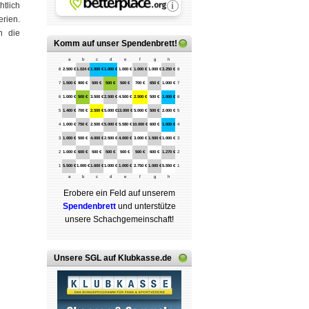
htlich
rien.
n die
Komm auf
unser Spendenbrett
!
a
b
c
d
e
f
g
h
8
2.500 €
1.024 €
1.000 €
1.000 €
1.000 €
1.000 €
1.000 €
3.250 €
8
7
1.500 €
900 €
500 €
500 €
500 €
700 €
650 €
1.000 €
7
6
1.000 €
500 €
3.500 €
2.500 €
4.500 €
2.500 €
500 €
1.000 €
6
5
1.400 €
700 €
2.500 €
5.000 €
13.000 €
5.000 €
500 €
2.000 €
5
4
1.000 €
750 €
2.500 €
5.000 €
5.580 €
10.000 €
600 €
1.000 €
4
3
1.000 €
500 €
4.000 €
2.500 €
4.000 €
3.000 €
1.500 €
1.000 €
3
2
1.000 €
600 €
500 €
500 €
500 €
500 €
600 €
1.270 €
2
1
5.500 €
1.000 €
1.600 €
1.000 €
1.000 €
2.750 €
1.000 €
5.550 €
1
a
b
c
d
e
f
g
h
Erobere ein Feld auf unserem
Spenden­brett
und unterstütze
unsere Schach­ge­mein­schaft!
Unsere SGL auf Klubkasse.de