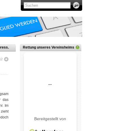
ress.
Rettung unseres Vereinsheims
12
ngsam
r das
r. Im
zieht
jedoch