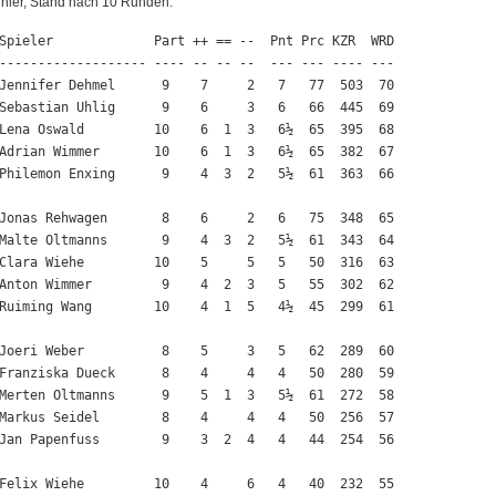
nier, Stand nach 10 Runden:
Spieler             Part ++ == --  Pnt Prc KZR  WRD

------------------- ---- -- -- --  --- --- ---- ---

Jennifer Dehmel      9    7     2   7   77  503  70

Sebastian Uhlig      9    6     3   6   66  445  69

Lena Oswald         10    6  1  3   6½  65  395  68

Adrian Wimmer       10    6  1  3   6½  65  382  67

Philemon Enxing      9    4  3  2   5½  61  363  66

Jonas Rehwagen       8    6     2   6   75  348  65

Malte Oltmanns       9    4  3  2   5½  61  343  64

Clara Wiehe         10    5     5   5   50  316  63

Anton Wimmer         9    4  2  3   5   55  302  62

Ruiming Wang        10    4  1  5   4½  45  299  61

Joeri Weber          8    5     3   5   62  289  60

Franziska Dueck      8    4     4   4   50  280  59

Merten Oltmanns      9    5  1  3   5½  61  272  58

Markus Seidel        8    4     4   4   50  256  57

Jan Papenfuss        9    3  2  4   4   44  254  56

Felix Wiehe         10    4     6   4   40  232  55
