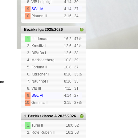
8.
VfB Leipzig II
4:14
30
9.
SGL IV
4:14
27
10.
Plauen III
2:16
24
Bezirksliga
2025/2026
1.
Lindenau I
16:2
47½
2.
Krostitz I
12:6
42½
3.
BiBaBo I
12:6
38
4.
Markkleeberg
10:8
39
5.
Fortuna II
10:8
37
6.
Kitzscher I
8:10
35½
7.
Naunhof I
8:10
35
ann
8.
VfB III
7:11
31
9.
SGL VI
4:14
27
10.
Grimma II
3:15
27½
1. Bezirksklasse A
2025/2026
1.
Turm II
18:0
52
2.
Rote Rüben II
16:2
53