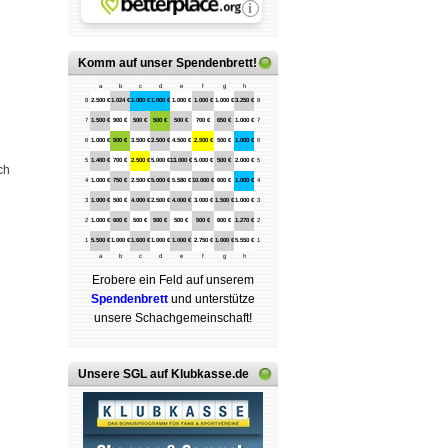
Komm auf
unser Spendenbrett
!
a
b
c
d
e
f
g
h
8
2.500 €
1.024 €
1.000 €
1.000 €
1.000 €
1.000 €
1.000 €
3.250 €
8
7
1.500 €
900 €
500 €
500 €
500 €
700 €
650 €
1.000 €
7
6
1.000 €
500 €
3.500 €
2.500 €
4.500 €
2.500 €
500 €
1.000 €
6
5
1.400 €
700 €
2.500 €
5.000 €
13.000 €
5.000 €
500 €
2.000 €
5
ch
4
1.000 €
750 €
2.500 €
5.000 €
5.580 €
10.000 €
600 €
1.000 €
4
3
1.000 €
500 €
4.000 €
2.500 €
4.000 €
3.000 €
1.500 €
1.000 €
3
2
1.000 €
600 €
500 €
500 €
500 €
500 €
600 €
1.270 €
2
1
5.500 €
1.000 €
1.600 €
1.000 €
1.000 €
2.750 €
1.000 €
5.550 €
1
a
b
c
d
e
f
g
h
Erobere ein Feld auf unserem
Spenden­brett
und unterstütze
unsere Schach­ge­mein­schaft!
Unsere SGL auf Klubkasse.de