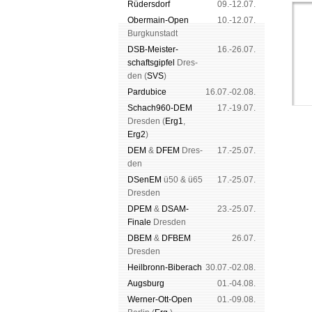
Rüders­dorf
09.-12.07.
Ober­main-Open
10.-12.07.
Burg­kun­stadt
DSB-Meister­
16.-26.07.
schafts­gipfel
Dres­
den (
SVS
)
Pardu­bice
16.07.-02.08.
Schach960-DEM
17.-19.07.
Dres­den (
Erg1
,
Erg2
)
DEM
&
DFEM
Dres­
17.-25.07.
den
DSenEM
ü50 & ü65
17.-25.07.
Schach
Dres­den
Spende
DPEM
&
DSAM-
23.-25.07.
Finale
Dres­den
DBEM
&
DFBEM
26.07.
Dres­den
Heil­bronn-Bi­ber­ach
30.07.-02.08.
Augs­burg
01.-04.08.
Werner-Ott-Open
01.-09.08.