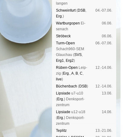
lan­gen
Schwein­furt
(
DSB
,
04.-07.06.
Erg.
)
Wart­burg­open
Ei­
06.06.
se­nach
Strö­beck
06.06.
Turm-Open
06.-07.06.
Schach960-SEM
Glau­chau (
SVS
,
Erg1
,
Erg2
)
Rüben-Open
Leip­
12.-14.06.
zig (
Erg.
,
A
,
B
,
C
,
live
)
Büchen­bach
(
DSB
)
12.-14.06.
Lipsiade
u7-u10
13.06.
(
Erg.
) Denk­sport­
zen­trum
Lipsiade
u12-u18
14.06.
(
Erg.
) Denk­sport­
zen­trum
Tep­litz
13.-21.06.