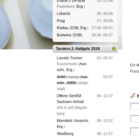
DSEM
&
DFSEM
20.-21.06.
Pader­born (
Erg.
)
Lö­be­ritz
26.-28.06.
Prag
27.-30.06.
Klat­tau
(
DSB
,
Erg.
)
27.06.-08.07.
Bud­weis
(
DSB
)
30.06.-08.07.
Turniere 2. Halbjahr 2026
Lau­sitz-Tur­nier
03.-05.07.
Krausch­witz (
Aus­
Ein
d
schr.
,
Erg.
)
Franz
SHM
Leip­zig (
Aus­
04.07.
schr.
,
JSBS
)
(ab­ge­
sagt)
Offene SenEM
06.-12.07.
Sach­sen-An­halt
ü50 & ü65 Mag­de­
burg
Mans­feld
(
Aus­schr.
,
08.-12.07.
Erg.
)
Straß­burg
08.-12.07.