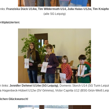
inks:
Franziska Dück U14w, Tim Wildermuth U14, Julia Halas U12w, Tim Knüpfe
(alle SG Leipzig)
rittplatzierten:
n links:
Jennifer Dehmel U14w (SG Leipzig)
, Domenic Storch U14 (SG Turm Leipzi
a Hagenbeck-Hübert U12w (SV Grimma), Victor Caprita U12 (BSG Grün-Weiß Leip
lichen Glückwunsch!