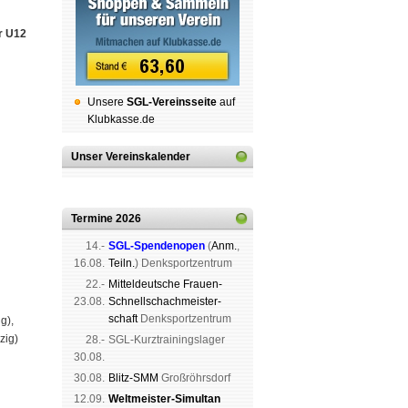
r U12
Unsere
SGL-Ver­eins­sei­te
auf
Klubkasse.de
Unser Vereinskalender
Termine 2026
14.-
SGL-Spenden­open
(
Anm.
,
16.08.
Teiln.
) Denk­sport­zen­trum
22.-
Mit­tel­deu­tsche Frauen-
23.08.
Schnell­schach­meis­ter­
schaft
Denk­sport­zen­trum
g),
zig)
28.-
SGL-Kurz­trai­nings­lager
30.08.
30.08.
Blitz-SMM
Groß­röhrs­dorf
12.09.
Weltmeister-Simultan