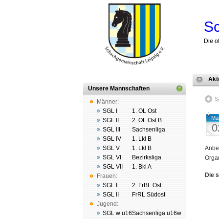
Sc
Die o
Akt
Unsere Mannschaften
S
Männer:
SGL I
1. OL Ost
Mä
SGL II
2. OL Ost B
0
SGL III
Sachsenliga
SGL IV
1. Lkl B
SGL V
1. Lkl B
Anbei
SGL VI
Bezirksliga
Organ
SGL VII
1. Bkl A
Die 
Frauen:
SGL I
2. FrBL Ost
SGL II
FrRL Südost
Jugend:
SGL w u16
Sachsenliga u16w