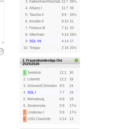
3.
Falkenhain/Oschatz
11:7
39½
4.
Allianz I
11:7
39
5.
Taucha II
9:9
34½
6.
Krostitz II
8:10
31
7.
Fortuna III
7:11
33
8.
Altenhain
4:14
28½
9.
SGL VII
4:14
27
10.
Torgau
2:16
20½
2. Frauenbundesliga Ost
2025/2026
1.
Seeblick
12:2
30
2.
Löberitz
12:2
28
3.
Grünweiß Dresden
9:5
24
4.
SGL I
7:7
19
5.
Merseburg
6:8
19
6.
Zeulenroda
5:9
17½
7.
Lindenau I
5:9
17½
8.
USG Chemnitz
0:14
13