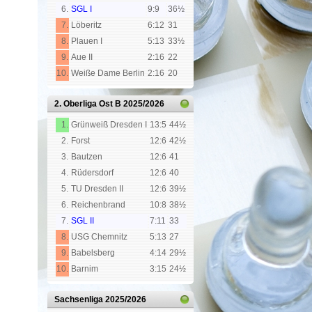
6.
SGL I
9:9
36½
7.
Löberitz
6:12
31
8.
Plauen I
5:13
33½
9.
Aue II
2:16
22
10.
Weiße Dame Berlin
2:16
20
2. Oberliga Ost B
2025/2026
1.
Grünweiß Dresden I
13:5
44½
2.
Forst
12:6
42½
3.
Bautzen
12:6
41
4.
Rüdersdorf
12:6
40
5.
TU Dresden II
12:6
39½
6.
Reichenbrand
10:8
38½
7.
SGL II
7:11
33
8.
USG Chemnitz
5:13
27
9.
Babelsberg
4:14
29½
10.
Barnim
3:15
24½
Sachsenliga
2025/2026