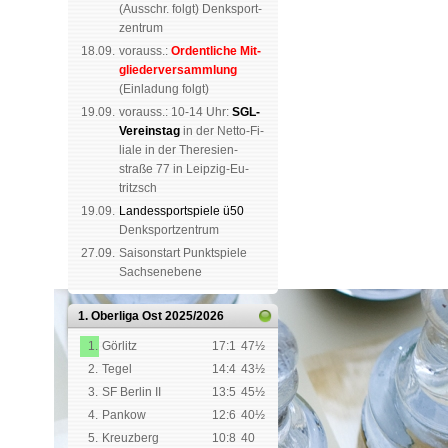
(
Aus­schr. folgt
) Denk­sport­
zen­trum
18.09.
vorauss.:
Or­dent­li­che Mit­
glie­der­ver­samm­lung
(Ein­la­dung folgt)
19.09.
vor­auss.: 10-14 Uhr:
SGL-
Ver­eins­tag
in der Netto-Fi­
li­a­le in der The­re­sien­
straße 77 in Leip­zig-Eu­
tritzsch
19.09.
Landes­sport­spiele ü50
Denk­sport­zen­trum
27.09.
Saison­start Punkt­spiele
Sachsen­ebene
1. Oberliga Ost
2025/2026
1.
Görlitz
17:1
47½
2.
Tegel
14:4
43½
3.
SF Berlin II
13:5
45½
4.
Pankow
12:6
40½
5.
Kreuzberg
10:8
40