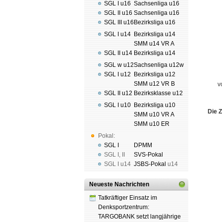
SGL I u16
Sachsenliga u16
SGL II u16
Sachsenliga u16
SGL III u16
Bezirksliga u16
SGL I u14
Bezirksliga u14
SMM u14 VR A
SGL II u14
Bezirksliga u14
SGL w u12
Sachsenliga u12w
SGL I u12
Bezirksliga u12
SMM u12 VR B
v
SGL II u12
Bezirksklasse u12
SGL I u10
Bezirksliga u10
Die Z
SMM u10 VR A
SMM u10 ER
Pokal:
SGL I
DPMM
SGL I
,
II
SVS-Pokal
SGL I
u14
JSBS-Pokal
u14
Neueste Nachrichten
Tatkräftiger Einsatz im
Denksportzentrum:
TARGOBANK setzt langjährige