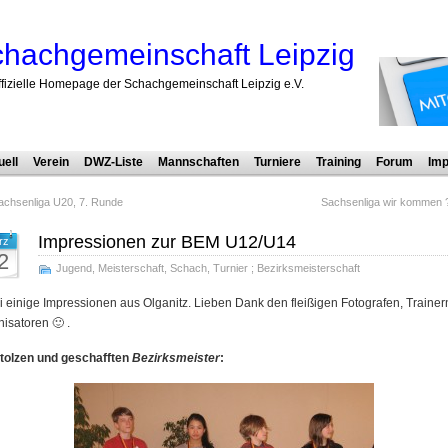
hachgemeinschaft Leipzig
ffizielle Homepage der Schachgemeinschaft Leipzig e.V.
uell
Verein
DWZ-Liste
Mannschaften
Turniere
Training
Forum
Imp
achsenliga U20, 7. Runde
Sachsenliga wir kommen ?
Impressionen zur BEM U12/U14
rz
2
Jugend
,
Meisterschaft
,
Schach
,
Turnier
;
Bezirksmeisterschaft
 einige Impressionen aus Olganitz. Lieben Dank den fleißigen Fotografen, Trainer
isatoren 🙂 .
stolzen und geschafften
Bezirksmeister
: