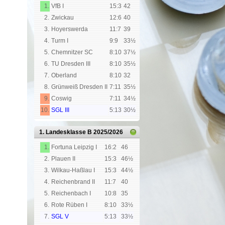
1.
VfB I
15:3
42
2.
Zwickau
12:6
40
3.
Hoyerswerda
11:7
39
4.
Turm I
9:9
33½
5.
Chemnitzer SC
8:10
37½
6.
TU Dresden III
8:10
35½
7.
Oberland
8:10
32
8.
Grünweiß Dresden II
7:11
35½
9.
Coswig
7:11
34½
10.
SGL III
5:13
30½
1. Landesklasse B
2025/2026
1.
Fortuna Leipzig I
16:2
46
2.
Plauen II
15:3
46½
3.
Wilkau-Haßlau I
15:3
44½
4.
Reichenbrand II
11:7
40
5.
Reichenbach I
10:8
35
6.
Rote Rüben I
8:10
33½
7.
SGL V
5:13
33½