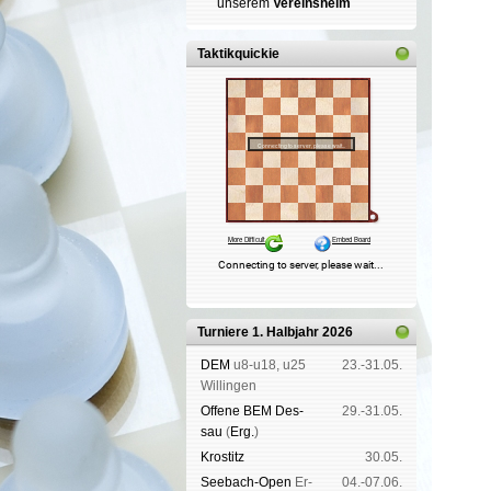
un­se­rem
Ver­eins­heim
Taktikquickie
Turniere 1. Halbjahr 2026
DEM
u8-u18, u25
23.-31.05.
Wil­lin­gen
Offene BEM Des­
29.-31.05.
sau
(
Erg.
)
Kros­titz
30.05.
See­bach-Open
Er­
04.-07.06.