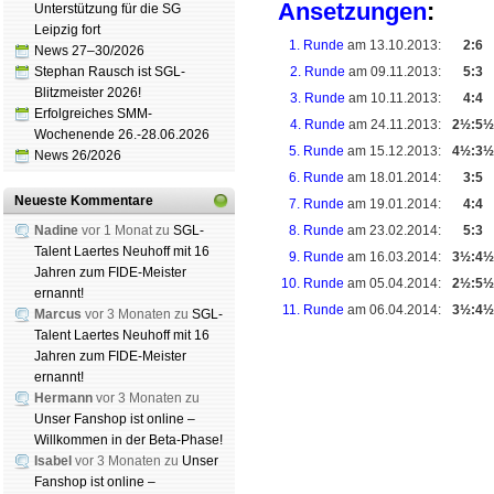
Ansetzungen
:
Unterstützung für die SG
Leipzig fort
1. Runde
am 13.10.2013:
2:6
News 27–30/2026
Stephan Rausch ist SGL-
2. Runde
am 09.11.2013:
5:3
Blitzmeister 2026!
3. Runde
am 10.11.2013:
4:4
Erfolgreiches SMM-
4. Runde
am 24.11.2013:
2½:5½
Wochenende 26.-28.06.2026
5. Runde
am 15.12.2013:
4½:3½
News 26/2026
6. Runde
am 18.01.2014:
3:5
Neueste Kommentare
7. Runde
am 19.01.2014:
4:4
Nadine
vor 1 Monat zu
SGL-
8. Runde
am 23.02.2014:
5:3
Talent Laertes Neuhoff mit 16
9. Runde
am 16.03.2014:
3½:4½
Jahren zum FIDE-Meister
10. Runde
am 05.04.2014:
2½:5½
ernannt!
11. Runde
am 06.04.2014:
3½:4½
Marcus
vor 3 Monaten zu
SGL-
Talent Laertes Neuhoff mit 16
Jahren zum FIDE-Meister
ernannt!
Hermann
vor 3 Monaten zu
Schachgemeinschaft Lei
Unser Fanshop ist online –
Willkommen in der Beta-Phase!
|
Vereinsheim
|
Spendenb
Isabel
vor 3 Monaten zu
Unser
schutz­er­klä­rung
Fanshop ist online –