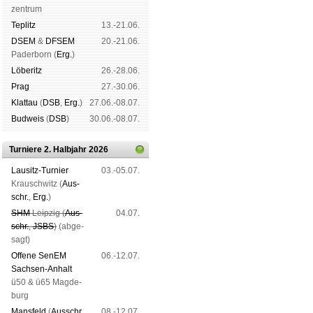
zen­trum
Tep­litz
13.-21.06.
DSEM
&
DFSEM
20.-21.06.
Pader­born (
Erg.
)
Lö­be­ritz
26.-28.06.
Prag
27.-30.06.
Klat­tau
(
DSB
,
Erg.
)
27.06.-08.07.
Bud­weis
(
DSB
)
30.06.-08.07.
Turniere 2. Halbjahr 2026
Lau­sitz-Tur­nier
03.-05.07.
Krausch­witz (
Aus­
schr.
,
Erg.
)
SHM
Leip­zig (
Aus­
04.07.
schr.
,
JSBS
)
(ab­ge­
sagt)
Offene SenEM
06.-12.07.
Sach­sen-An­halt
ü50 & ü65 Mag­de­
burg
Mans­feld
(
Aus­schr.
,
08.-12.07.