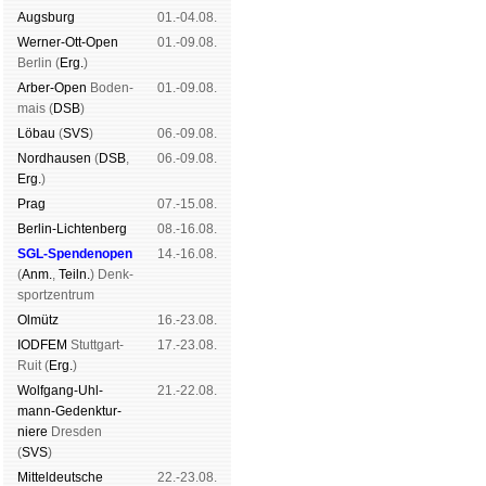
Augs­burg
01.-04.08.
Werner-Ott-Open
01.-09.08.
Ber­lin (
Erg.
)
Arber-Open
Boden­
01.-09.08.
mais (
DSB
)
Lö­bau
(
SVS
)
06.-09.08.
Nord­hau­sen
(
DSB
,
06.-09.08.
Erg.
)
Prag
07.-15.08.
Berlin-Lich­ten­berg
08.-16.08.
SGL-Spenden­open
14.-16.08.
(
Anm.
,
Teiln.
) Denk­
sport­zen­trum
Ol­mütz
16.-23.08.
IODFEM
Stutt­gart-
17.-23.08.
Ruit (
Erg.
)
Wolf­gang-Uhl­
21.-22.08.
mann-Ge­denk­tur­
niere
Dres­den
(
SVS
)
Mit­tel­deu­tsche
22.-23.08.