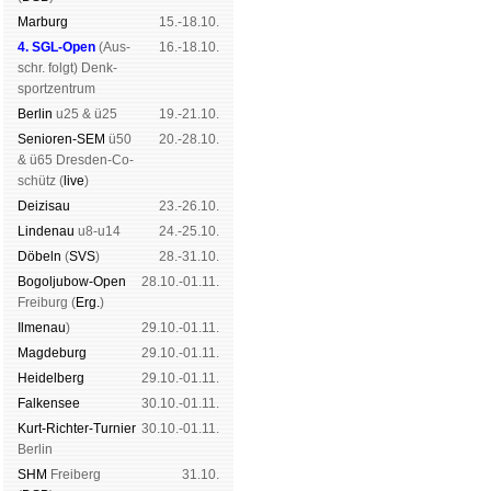
Mar­burg
15.-18.10.
4. SGL-Open
(
Aus­
16.-18.10.
schr. folgt
) Denk­
sport­zen­trum
Ber­lin
u25 & ü25
19.-21.10.
Senioren-SEM
ü50
20.-28.10.
& ü65 Dres­den-Co­
schütz (
live
)
Dei­zi­sau
23.-26.10.
Lin­de­nau
u8-u14
24.-25.10.
Dö­beln
(
SVS
)
28.-31.10.
Bogoljubow-Open
28.10.-01.11.
Frei­burg (
Erg.
)
Il­me­nau
)
29.10.-01.11.
Mag­de­burg
29.10.-01.11.
Hei­del­berg
29.10.-01.11.
Fal­ken­see
30.10.-01.11.
Kurt-Rich­ter-Tur­nier
30.10.-01.11.
Ber­lin
SHM
Frei­berg
31.10.