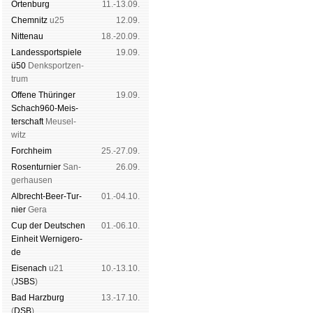
Orten­burg
11.-13.09.
Chem­nitz
u25
12.09.
Nitte­nau
18.-20.09.
Landes­sport­spiele
19.09.
ü50
Denk­sport­zen­
trum
Offene Thü­rin­ger
19.09.
Schach960-Meis­
ter­schaft
Meu­sel­
witz
Forch­heim
25.-27.09.
Rosen­tur­nier
San­
26.09.
ger­hau­sen
Albrecht-Beer-Tur­
01.-04.10.
nier
Ge­ra
Cup der Deut­schen
01.-06.10.
Ein­heit
Wer­ni­ge­ro­
de
Eise­nach
u21
10.-13.10.
(
JSBS
)
Bad Harz­burg
13.-17.10.
(
DSB
)