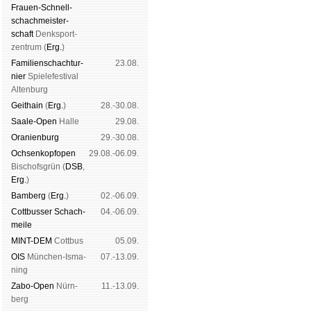
Frauen-Schnell­
schach­meis­ter­
schaft
Denk­sport­
zen­trum (
Erg.
)
Familien­schach­tur­
23.08.
nier
Spiele­fes­ti­val
Al­ten­burg
Geit­hain
(
Erg.
)
28.-30.08.
Saale-Open
Halle
29.08.
Oranien­burg
29.-30.08.
Och­sen­kopf­open
29.08.-06.09.
Bischofs­grün (
DSB
,
Erg.
)
Bam­berg
(
Erg.
)
02.-06.09.
Cott­busser Schach­
04.-06.09.
meile
MINT-DEM
Cott­bus
05.09.
OIS
Mün­chen-Is­ma­
07.-13.09.
ning
Zabo-Open
Nürn­
11.-13.09.
berg