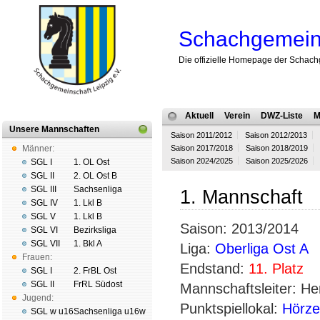
Schachgemeins
Die offizielle Homepage der Schach
Aktuell
Verein
DWZ-Liste
M
Unsere Mannschaften
Saison 2011/2012
Saison 2012/2013
Männer:
Saison 2017/2018
Saison 2018/2019
Saison 2024/2025
Saison 2025/2026
SGL I
1. OL Ost
SGL II
2. OL Ost B
SGL III
Sachsenliga
1. Mannschaft
SGL IV
1. Lkl B
SGL V
1. Lkl B
Saison: 2013/2014
SGL VI
Bezirksliga
SGL VII
1. Bkl A
Liga:
Oberliga Ost A
Frauen:
Endstand:
11. Platz
SGL I
2. FrBL Ost
SGL II
FrRL Südost
Mannschaftsleiter: H
Jugend:
Punktspiellokal:
Hörz
SGL w u16
Sachsenliga u16w