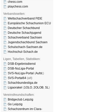
chess.com
playchess.com
Verbandsseiten:
Weltschachverband FIDE
Europäische Schachunion ECU
Deutscher Schachbund
Deutsche Schachjugend
Schachverband Sachsen
Jugendschachbund Sachsen
Schulschach-Sachsen.de
Hochschul-Schach.de
Ligen, Tabellen, Statistiken:
DSB-Ergebnisdienst
DSB-NuLiga-Portal
SVS-NuLiga-Portal
(
Aufst.
)
SVS-Portal64
(alt)
Schachbundesliga.de
Ligaorakel
(
1OLO
,
2OLOB
,
SL
)
Vereinsfreundschaften:
Bridgeclub Leipzig
Go Leipzig
Schachzentrum im Clara-