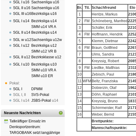
SGL I u16
Sachsenliga u16
Br.
Ttl.
Schachfreund
Elo
SGL II u16
Sachsenliga u16
SGL III u16
Bezirksliga u16
1
Hentze, Markus
210
SGL I u14
Bezirksliga u14
2
FM
Schöneberg, Manfred
222
SMM u14 VR A
3
Schäfer, Erik
221
SGL II u14
Bezirksliga u14
4
FM
Hoffmann, Hendrik
225
SGL w u12
Sachsenliga u12w
5
Klemm, Dietmar
224
SGL I u12
Bezirksliga u12
6
FM
Braun, Gottfried
226
SMM u12 VR B
7
Ulms, Sandra
212
SGL II u12
Bezirksklasse u12
8
Kreyssig, Robert
208
SGL I u10
Bezirksliga u10
9
FM
Liedtke, Matthias
231
SMM u10 VR A
10
Zebisch, Paul
218
SMM u10 ER
11
WFM
Beltz, Franziska
214
Pokal:
12
Dobierzin, Olaf
196
SGL I
DPMM
13
Döhn, Raphael
210
SGL I
,
II
SVS-Pokal
SGL I
u14
JSBS-Pokal
u14
14
Kreyssig, Bruno
183
15
Schirrmeister, Ralf
217
Neueste Nachrichten
16
Weber, Bernd
215
Tatkräftiger Einsatz im
Brettpunkte:
Denksportzentrum:
Mannschaftspunkte:
TARGOBANK setzt langjährige