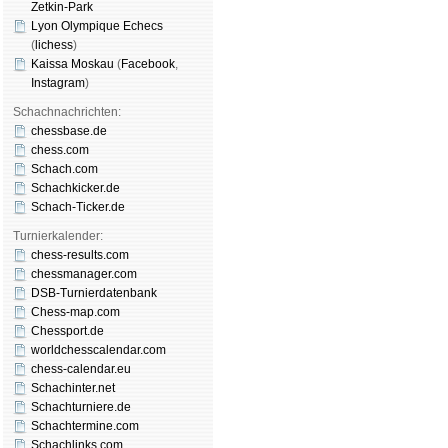
Zetkin-Park
Lyon Olympique Echecs
(
lichess
)
Kaissa Moskau
(
Face­book
,
Insta­gram
)
Schachnachrichten:
chessbase.de
chess.com
Schach.com
Schachkicker.de
Schach-Ticker.de
Turnierkalender:
chess-results.com
chessmanager.com
DSB-Turnierdatenbank
Chess-map.com
Chessport.de
worldchesscalendar.com
chess-calendar.eu
Schachinter.net
Schachturniere.de
Schachtermine.com
Schachlinks.com