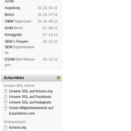
(
DSB
)
Augs­burg
31.10.-03.11.
Brünn
31.10.-07.11.
OIBM
Tegern­see
31.10.-08.11.
DHM
Ber­lin
07.-08.11.
König­grätz
07.-14.11.
SEM
&
Frauen-
18.-21.11.
SEM
Dip­pol­dis­wal­
de
DSAM
Bad Wil­dun­
19.-22.11.
gen
Schachlinks
Unsere SGL online:
Unsere SGL auf li­chess.org
Unsere SGL auf Face­book
Unsere SGL auf Insta­gram
Unser Mitgliederbereich auf
EasyVerein.com
Onlineschach:
lichess.org