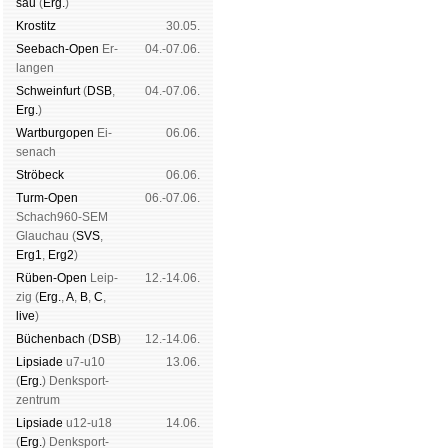
sau
(
Erg.
)
Kros­titz
30.05.
See­bach-Open
Er­
04.-07.06.
lan­gen
Schwein­furt
(
DSB
,
04.-07.06.
Erg.
)
Wart­burg­open
Ei­
06.06.
se­nach
Strö­beck
06.06.
Turm-Open
06.-07.06.
Schach960-SEM
Glau­chau (
SVS
,
Erg1
,
Erg2
)
Rüben-Open
Leip­
12.-14.06.
zig (
Erg.
,
A
,
B
,
C
,
live
)
Büchen­bach
(
DSB
)
12.-14.06.
Lipsiade
u7-u10
13.06.
(
Erg.
) Denk­sport­
zen­trum
Lipsiade
u12-u18
14.06.
(
Erg.
) Denk­sport­