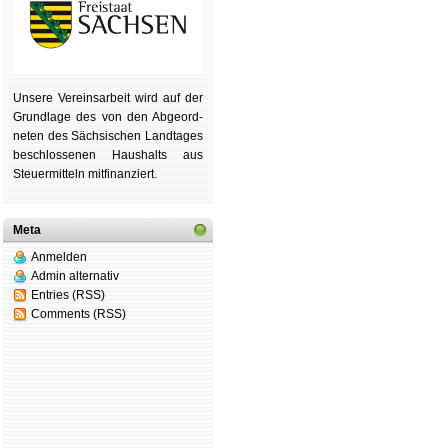
Unsere Ver­eins­ar­beit wird auf der
Grund­lage des von den Ab­ge­ord­
ne­ten des Säch­si­schen Land­tages
be­schlos­se­nen Haus­halts aus
Steu­er­mitteln mit­fi­nan­ziert.
Meta
Anmelden
Admin alternativ
Entries (RSS)
Comments (RSS)