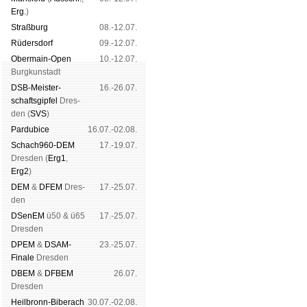
Erg.
)
Straß­burg
08.-12.07.
Rüders­dorf
09.-12.07.
Ober­main-Open
10.-12.07.
Burg­kun­stadt
DSB-Meister­
16.-26.07.
schafts­gipfel
Dres­
den (
SVS
)
Pardu­bice
16.07.-02.08.
Schach960-DEM
17.-19.07.
Dres­den (
Erg1
,
Erg2
)
DEM
&
DFEM
Dres­
17.-25.07.
den
DSenEM
ü50 & ü65
17.-25.07.
Dres­den
DPEM
&
DSAM-
23.-25.07.
Finale
Dres­den
DBEM
&
DFBEM
26.07.
Dres­den
Heil­bronn-Bi­ber­ach
30.07.-02.08.