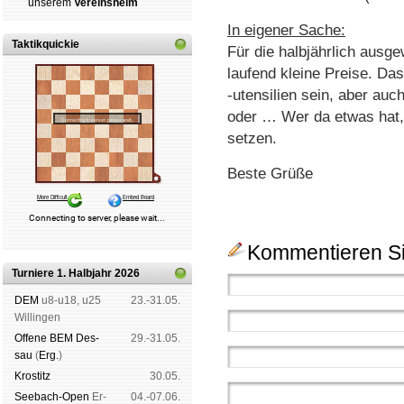
un­se­rem
Ver­eins­heim
In eigener Sache:
Taktikquickie
Für die halbjährlich ausg
laufend kleine Preise. D
-utensilien sein, aber auc
oder … Wer da etwas hat, 
setzen.
Beste Grüße
Kommentieren Si
Turniere 1. Halbjahr 2026
DEM
u8-u18, u25
23.-31.05.
Wil­lin­gen
Offene BEM Des­
29.-31.05.
sau
(
Erg.
)
Kros­titz
30.05.
See­bach-Open
Er­
04.-07.06.