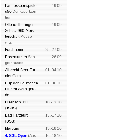
Landes­sport­spiele
19.09.
ü50
Denk­sport­zen­
trum
Offene Thü­rin­ger
19.09.
Schach960-Meis­
ter­schaft
Meu­sel­
witz
Forch­heim
25.-27.09.
Rosen­tur­nier
San­
26.09.
ger­hau­sen
Albrecht-Beer-Tur­
01.-04.10.
nier
Ge­ra
Cup der Deut­schen
01.-06.10.
Ein­heit
Wer­ni­ge­ro­
de
Eise­nach
u21
10.-13.10.
(
JSBS
)
Bad Harz­burg
13.-17.10.
(
DSB
)
Mar­burg
15.-18.10.
4. SGL-Open
(
Aus­
16.-18.10.