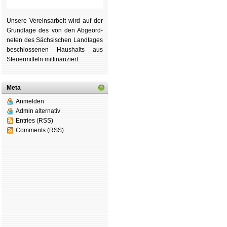
Unsere Ver­eins­ar­beit wird auf der
Grund­lage des von den Ab­ge­ord­
ne­ten des Säch­si­schen Land­tages
be­schlos­se­nen Haus­halts aus
Steu­er­mitteln mit­fi­nan­ziert.
Meta
Anmelden
Admin alternativ
Entries (RSS)
Comments (RSS)