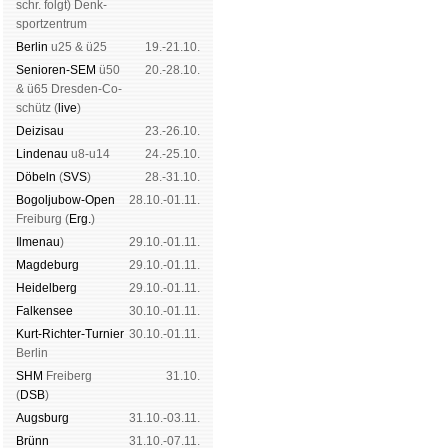
schr. folgt
) Denk­
sport­zen­trum
Ber­lin
u25 & ü25
19.-21.10.
Senioren-SEM
ü50
20.-28.10.
& ü65 Dres­den-Co­
schütz (
live
)
Dei­zi­sau
23.-26.10.
Lin­de­nau
u8-u14
24.-25.10.
Dö­beln
(
SVS
)
28.-31.10.
Bogoljubow-Open
28.10.-01.11.
Frei­burg (
Erg.
)
Il­me­nau
)
29.10.-01.11.
Mag­de­burg
29.10.-01.11.
Hei­del­berg
29.10.-01.11.
Fal­ken­see
30.10.-01.11.
Kurt-Rich­ter-Tur­nier
30.10.-01.11.
Ber­lin
SHM
Frei­berg
31.10.
(
DSB
)
Augs­burg
31.10.-03.11.
Brünn
31.10.-07.11.