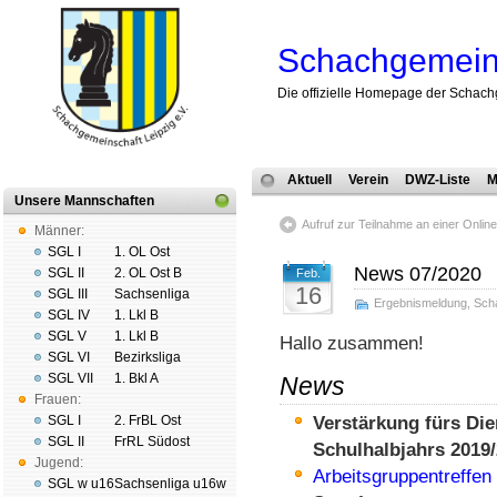
Schachgemeins
Die offizielle Homepage der Schach
Aktuell
Verein
DWZ-Liste
M
Unsere Mannschaften
Aufruf zur Teilnahme an einer Onlines
Männer:
SGL I
1. OL Ost
News 07/2020
SGL II
2. OL Ost B
Feb.
16
SGL III
Sachsenliga
Ergebnismeldung
,
Sch
SGL IV
1. Lkl B
SGL V
1. Lkl B
Hallo zusammen!
SGL VI
Bezirksliga
SGL VII
1. Bkl A
News
Frauen:
SGL I
2. FrBL Ost
Verstärkung fürs Die
SGL II
FrRL Südost
Schulhalbjahrs 2019/
Jugend:
Arbeitsgruppentreffen
SGL w u16
Sachsenliga u16w