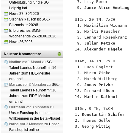
Unterstützung für die SG
 9. Jamie Alice Amelang 
Leipzig fort
News 27–30/2026
Stephan Rausch ist SGL-
U12m, 20 TN, 7xCH

Blitzmeister 2026!
 1. Maximilian Widmann  
Erfolgreiches SMM-
 2. Moritz Pauscher     
Wochenende 26.-28.06.2026
News 26/2026
 9. Julian Petzke       
14. Alexander Hägele    
Neueste Kommentare
U14m, 14 TN, 7xCH

Nadine
vor 1 Monat zu
SGL-
Talent Laertes Neuhoff mit 16
 2. Mirko Zinke         
Jahren zum FIDE-Meister
ernannt!
Marcus
vor 3 Monaten zu
SGL-
 9. Jonas Petzke        
Talent Laertes Neuhoff mit 16
13. Richard Löser       
Jahren zum FIDE-Meister
14. Martin Kalkhof      
ernannt!
Hermann
vor 3 Monaten zu
Unser Fanshop ist online –
1. Konstantin Schäfer   
Willkommen in der Beta-Phase!

2. Thomas Golle         
Isabel
vor 3 Monaten zu
Unser
3. Georg Wittig         
Fanshop ist online –