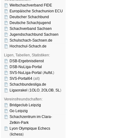
Weltschachverband FIDE
Europäische Schachunion ECU
Deutscher Schachbund
Deutsche Schachjugend
Schachverband Sachsen
Jugendschachbund Sachsen
Schulschach-Sachsen.de
Hochschul-Schach.de
Ligen, Tabellen, Statistiken:
DSB-Ergebnisdienst
DSB-NuLiga-Portal
SVS-NuLiga-Portal
(
Aufst.
)
SVS-Portal64
(alt)
Schachbundesliga.de
Ligaorakel
(
1OLO
,
2OLOB
,
SL
)
Vereinsfreundschaften:
Bridgeclub Leipzig
Go Leipzig
Schachzentrum im Clara-
Zetkin-Park
Lyon Olympique Echecs
(
lichess
)