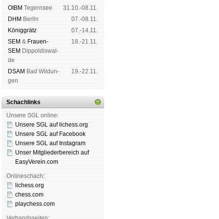
OIBM
Tegern­see
31.10.-08.11.
DHM
Ber­lin
07.-08.11.
König­grätz
07.-14.11.
SEM
&
Frauen-
18.-21.11.
SEM
Dip­pol­dis­wal­
de
DSAM
Bad Wil­dun­
19.-22.11.
gen
Schachlinks
Unsere SGL online:
Unsere SGL auf li­chess.org
Unsere SGL auf Face­book
Unsere SGL auf Insta­gram
Unser Mitgliederbereich auf
EasyVerein.com
Onlineschach:
lichess.org
chess.com
playchess.com
Verbandsseiten: