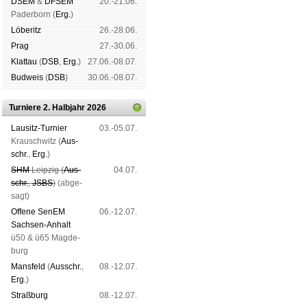
DSEM
&
DFSEM
20.-21.06.
Pader­born (
Erg.
)
Lö­be­ritz
26.-28.06.
Prag
27.-30.06.
Klat­tau
(
DSB
,
Erg.
)
27.06.-08.07.
Bud­weis
(
DSB
)
30.06.-08.07.
Turniere 2. Halbjahr 2026
Lau­sitz-Tur­nier
03.-05.07.
Krausch­witz (
Aus­
schr.
,
Erg.
)
SHM
Leip­zig (
Aus­
04.07.
schr.
,
JSBS
)
(ab­ge­
sagt)
Offene SenEM
06.-12.07.
Sach­sen-An­halt
ü50 & ü65 Mag­de­
burg
Mans­feld
(
Aus­schr.
,
08.-12.07.
Erg.
)
Straß­burg
08.-12.07.