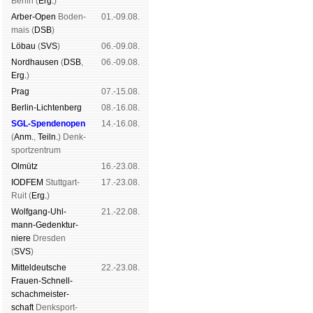
Ber­lin (
Erg.
)
Arber-Open
Boden­
01.-09.08.
mais (
DSB
)
Lö­bau
(
SVS
)
06.-09.08.
Nord­hau­sen
(
DSB
,
06.-09.08.
Erg.
)
Prag
07.-15.08.
Berlin-Lich­ten­berg
08.-16.08.
SGL-Spenden­open
14.-16.08.
(
Anm.
,
Teiln.
) Denk­
sport­zen­trum
Ol­mütz
16.-23.08.
IODFEM
Stutt­gart-
17.-23.08.
Ruit (
Erg.
)
Wolf­gang-Uhl­
21.-22.08.
mann-Ge­denk­tur­
niere
Dres­den
(
SVS
)
Mit­tel­deu­tsche
22.-23.08.
Frauen-Schnell­
schach­meis­ter­
schaft
Denk­sport­