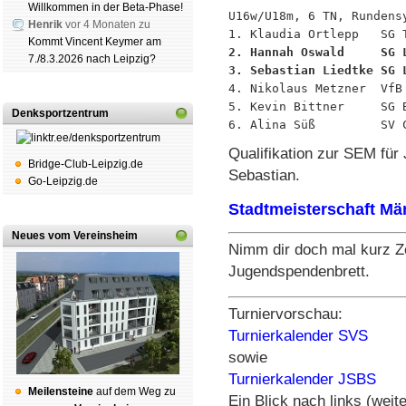
Willkommen in der Beta-Phase!
U16w/U18m, 6 TN, Rundensy
Henrik
vor 4 Monaten zu
Kommt Vincent Keymer am
2. Hannah Oswald     SG 
7./8.3.2026 nach Leipzig?
3. Sebastian Liedtke SG 

4. Nikolaus Metzner  VfB
5. Kevin Bittner     SG 
Denksportzentrum
Qualifikation zur SEM für
Bridge-Club-Leipzig.de
Sebastian.
Go-Leipzig.de
Stadtmeisterschaft Mä
Neues vom Vereinsheim
Nimm dir doch mal kurz Ze
Jugendspendenbrett.
Turniervorschau:
Turnierkalender SVS
sowie
Turnierkalender JSBS
Mei­len­stei­ne
auf dem Weg zu
Ein Blick nach links (weite