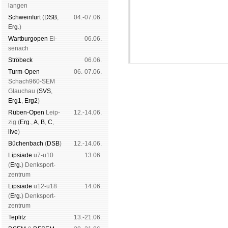
lan­gen
Schwein­furt
(
DSB
,
04.-07.06.
Erg.
)
Wart­burg­open
Ei­
06.06.
se­nach
Strö­beck
06.06.
Turm-Open
06.-07.06.
Schach960-SEM
Glau­chau (
SVS
,
Erg1
,
Erg2
)
Rüben-Open
Leip­
12.-14.06.
zig (
Erg.
,
A
,
B
,
C
,
Schachgemeinschaft Leipzig
live
)
Mitgliedschaft
|
Vereinsheim
Büchen­bach
(
DSB
)
12.-14.06.
schluss
|
Daten­schutz­er­klä­r
Lipsiade
u7-u10
13.06.
(
Erg.
) Denk­sport­
zen­trum
Lipsiade
u12-u18
14.06.
(
Erg.
) Denk­sport­
zen­trum
Tep­litz
13.-21.06.