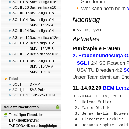
Sportforum
SGL I u16
Sachsenliga u16
SGL II u16
Sachsenliga u16
Wer kann noch beim
SGL III u16
Bezirksliga u16
Nachtrag
SGL I u14
Bezirksliga u14
SMM u14 VR A
SGL II u14
Bezirksliga u14
Aktuelles
SGL w u12
Sachsenliga u12w
SGL I u12
Bezirksliga u12
Punktspiele Frauen
SMM u12 VR B
SGL II u12
Bezirksklasse u12
2. Frauenbundesliga O
SGL I u10
Bezirksliga u10
SGL I
2:4 SC Rotation 
SMM u10 VR A
USV TU Dresden 4:2
SG
SMM u10 ER
Unser Team damit am Ende
Pokal:
SGL I
DPMM
11.-14.02.20
BEM Leipz
SGL I
,
II
SVS-Pokal
SGL I
u14
JSBS-Pokal
u14
U12/U14w, 11 TN, 7xCH

 1. Helene Müller       
Neueste Nachrichten
 3. Jenny Ha-Linh Nguyen
Tatkräftiger Einsatz im

 4. Florentine Heckler  
Denksportzentrum:
 4. Johanna Sophie Ezold
TARGOBANK setzt langjährige