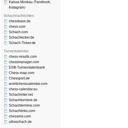
Kaissa Moskau
(
Face­book
,
Insta­gram
)
Schachnachrichten:
chessbase.de
chess.com
Schach.com
Schachkicker.de
Schach-Ticker.de
Turnierkalender:
chess-results.com
chessmanager.com
DSB-Turnierdatenbank
Chess-map.com
Chessport.de
worldchesscalendar.com
chess-calendar.eu
Schachinter.net
Schachturniere.de
Schachtermine.com
Schachlinks.com
chessmix.com
ultraschach.de