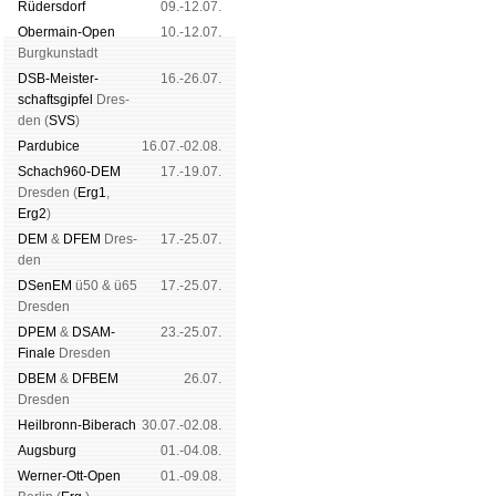
Rüders­dorf
09.-12.07.
Ober­main-Open
10.-12.07.
Burg­kun­stadt
DSB-Meister­
16.-26.07.
schafts­gipfel
Dres­
den (
SVS
)
Pardu­bice
16.07.-02.08.
Schach960-DEM
17.-19.07.
Dres­den (
Erg1
,
Erg2
)
DEM
&
DFEM
Dres­
17.-25.07.
den
DSenEM
ü50 & ü65
17.-25.07.
Dres­den
DPEM
&
DSAM-
23.-25.07.
Finale
Dres­den
DBEM
&
DFBEM
26.07.
Dres­den
Heil­bronn-Bi­ber­ach
30.07.-02.08.
Augs­burg
01.-04.08.
Werner-Ott-Open
01.-09.08.