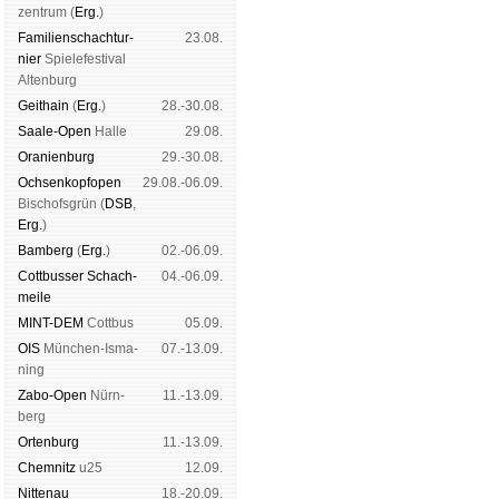
zen­trum (
Erg.
)
Familien­schach­tur­
23.08.
nier
Spiele­fes­ti­val
Al­ten­burg
Geit­hain
(
Erg.
)
28.-30.08.
Saale-Open
Halle
29.08.
Oranien­burg
29.-30.08.
Och­sen­kopf­open
29.08.-06.09.
Bischofs­grün (
DSB
,
Erg.
)
Bam­berg
(
Erg.
)
02.-06.09.
Cott­busser Schach­
04.-06.09.
meile
MINT-DEM
Cott­bus
05.09.
OIS
Mün­chen-Is­ma­
07.-13.09.
ning
Zabo-Open
Nürn­
11.-13.09.
berg
Orten­burg
11.-13.09.
Chem­nitz
u25
12.09.
Nitte­nau
18.-20.09.