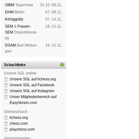
OIBM
Tegern­see
31.10.-08.11.
DHM
Ber­lin
07.-08.11.
König­grätz
07.-14.11.
SEM
&
Frauen-
18.-21.11.
SEM
Dip­pol­dis­wal­
de
DSAM
Bad Wil­dun­
19.-22.11.
gen
Schachlinks
Unsere SGL online:
Unsere SGL auf li­chess.org
Unsere SGL auf Face­book
Unsere SGL auf Insta­gram
Unser Mitgliederbereich auf
EasyVerein.com
Onlineschach:
lichess.org
chess.com
playchess.com
Verbandsseiten: