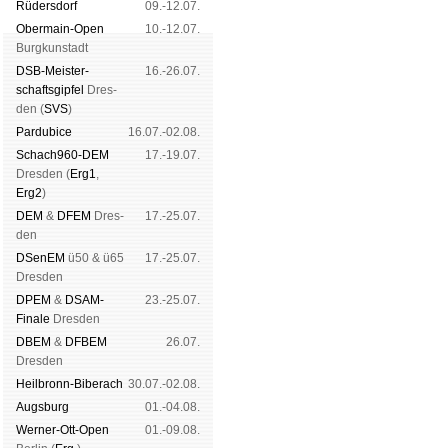
Rüders­dorf
09.-12.07.
Ober­main-Open
10.-12.07.
Burg­kun­stadt
DSB-Meister­
16.-26.07.
schafts­gipfel
Dres­
den (
SVS
)
Pardu­bice
16.07.-02.08.
Schach960-DEM
17.-19.07.
Dres­den (
Erg1
,
Erg2
)
DEM
&
DFEM
Dres­
17.-25.07.
den
DSenEM
ü50 & ü65
17.-25.07.
Dres­den
DPEM
&
DSAM-
23.-25.07.
Finale
Dres­den
DBEM
&
DFBEM
26.07.
Dres­den
Heil­bronn-Bi­ber­ach
30.07.-02.08.
Augs­burg
01.-04.08.
Werner-Ott-Open
01.-09.08.