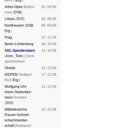
Ber­lin (
Erg.
)
Arber-Open
Boden­
01.-09.08.
mais (
DSB
)
Lö­bau
(
SVS
)
06.-09.08.
Nord­hau­sen
(
DSB
,
06.-09.08.
Erg.
)
Prag
07.-15.08.
Berlin-Lich­ten­berg
08.-16.08.
SGL-Spenden­open
14.-16.08.
(
Anm.
,
Teiln.
) Denk­
sport­zen­trum
Ol­mütz
16.-23.08.
IODFEM
Stutt­gart-
17.-23.08.
Ruit (
Erg.
)
Wolf­gang-Uhl­
21.-22.08.
mann-Ge­denk­tur­
niere
Dres­den
(
SVS
)
Mit­tel­deu­tsche
22.-23.08.
Frauen-Schnell­
schach­meis­ter­
schaft
Denk­sport­