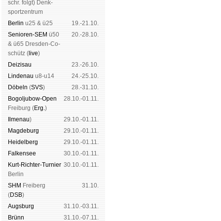
schr. folgt
) Denk­
sport­zen­trum
Ber­lin
u25 & ü25
19.-21.10.
Senioren-SEM
ü50
20.-28.10.
& ü65 Dres­den-Co­
schütz (
live
)
Dei­zi­sau
23.-26.10.
Lin­de­nau
u8-u14
24.-25.10.
Dö­beln
(
SVS
)
28.-31.10.
Bogoljubow-Open
28.10.-01.11.
Frei­burg (
Erg.
)
Il­me­nau
)
29.10.-01.11.
Mag­de­burg
29.10.-01.11.
Hei­del­berg
29.10.-01.11.
Fal­ken­see
30.10.-01.11.
Kurt-Rich­ter-Tur­nier
30.10.-01.11.
Ber­lin
SHM
Frei­berg
31.10.
(
DSB
)
Augs­burg
31.10.-03.11.
Brünn
31.10.-07.11.