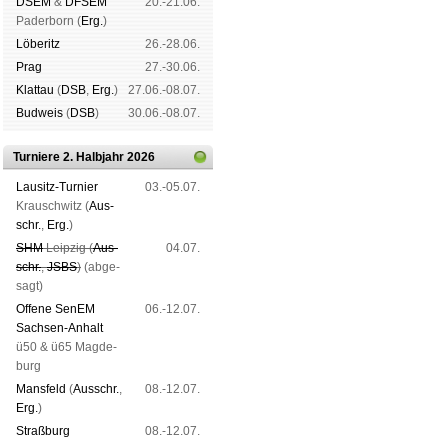
DSEM
&
DFSEM
20.-21.06.
Pader­born (
Erg.
)
Lö­be­ritz
26.-28.06.
Prag
27.-30.06.
Klat­tau
(
DSB
,
Erg.
)
27.06.-08.07.
Bud­weis
(
DSB
)
30.06.-08.07.
Turniere 2. Halbjahr 2026
Lau­sitz-Tur­nier
03.-05.07.
Krausch­witz (
Aus­
schr.
,
Erg.
)
SHM
Leip­zig (
Aus­
04.07.
schr.
,
JSBS
)
(ab­ge­
sagt)
Offene SenEM
06.-12.07.
Sach­sen-An­halt
ü50 & ü65 Mag­de­
burg
Mans­feld
(
Aus­schr.
,
08.-12.07.
Erg.
)
Straß­burg
08.-12.07.