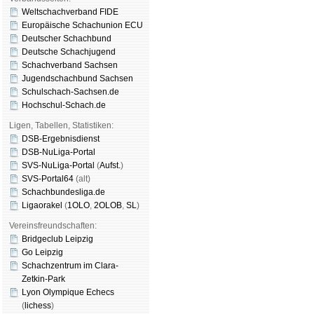
Weltschachverband FIDE
Europäische Schachunion ECU
Deutscher Schachbund
Deutsche Schachjugend
Schachverband Sachsen
Jugendschachbund Sachsen
Schulschach-Sachsen.de
Hochschul-Schach.de
Ligen, Tabellen, Statistiken:
DSB-Ergebnisdienst
DSB-NuLiga-Portal
SVS-NuLiga-Portal
(
Aufst.
)
SVS-Portal64
(alt)
Schachbundesliga.de
Ligaorakel
(
1OLO
,
2OLOB
,
SL
)
Vereinsfreundschaften:
Bridgeclub Leipzig
Go Leipzig
Schachzentrum im Clara-
Zetkin-Park
Lyon Olympique Echecs
(
lichess
)