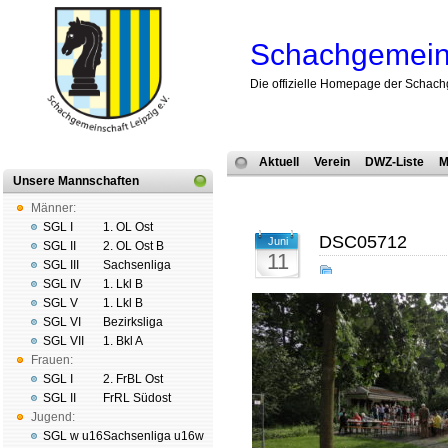
Schachgemeins
Die offizielle Homepage der Schach
Aktuell
Verein
DWZ-Liste
M
Unsere Mannschaften
Männer:
SGL I
1. OL Ost
DSC05712
Juni
SGL II
2. OL Ost B
11
SGL III
Sachsenliga
SGL IV
1. Lkl B
SGL V
1. Lkl B
SGL VI
Bezirksliga
SGL VII
1. Bkl A
Frauen:
SGL I
2. FrBL Ost
SGL II
FrRL Südost
Jugend:
SGL w u16
Sachsenliga u16w