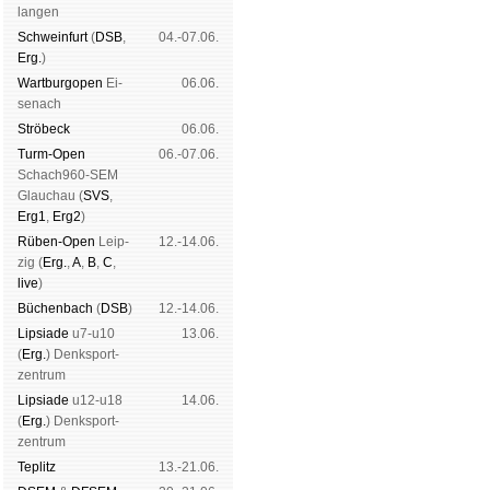
lan­gen
Schwein­furt
(
DSB
,
04.-07.06.
Erg.
)
Wart­burg­open
Ei­
06.06.
se­nach
Strö­beck
06.06.
Turm-Open
06.-07.06.
Schach960-SEM
Glau­chau (
SVS
,
Erg1
,
Erg2
)
Rüben-Open
Leip­
12.-14.06.
zig (
Erg.
,
A
,
B
,
C
,
live
)
Büchen­bach
(
DSB
)
12.-14.06.
Lipsiade
u7-u10
13.06.
(
Erg.
) Denk­sport­
zen­trum
Lipsiade
u12-u18
14.06.
(
Erg.
) Denk­sport­
zen­trum
Tep­litz
13.-21.06.