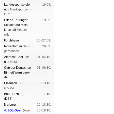
Landes­sport­spiele
19.09.
ü50
Denk­sport­zen­
trum
Offene Thü­rin­ger
19.09.
Schach960-Meis­
ter­schaft
Meu­sel­
witz
Forch­heim
25.-27.09.
Rosen­tur­nier
San­
26.09.
ger­hau­sen
Albrecht-Beer-Tur­
01.-04.10.
nier
Ge­ra
Cup der Deut­schen
01.-06.10.
Ein­heit
Wer­ni­ge­ro­
de
Eise­nach
u21
10.-13.10.
(
JSBS
)
Bad Harz­burg
13.-17.10.
(
DSB
)
Mar­burg
15.-18.10.
4. SGL-Open
(
Aus­
16.-18.10.