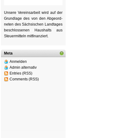
Unsere Ver­eins­ar­beit wird auf der
Grund­lage des von den Ab­ge­ord­
ne­ten des Säch­si­schen Land­tages
be­schlos­se­nen Haus­halts aus
Steu­er­mitteln mit­fi­nan­ziert.
Meta
Anmelden
Admin alternativ
Entries (RSS)
Comments (RSS)