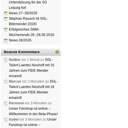
Unterstützung für die SG
Leipzig fort
News 27–30/2026
Stephan Rausch ist SGL-
Blitzmeister 2026!
Erfolgreiches SMM-
Schachgemeinschaft Leipzig
e.V. 2011-2
Spendenbrett
|
Impressum
|
Haf­tungs­aus
Wochenende 26.-28.06.2026
News 26/2026
Neueste Kommentare
Nadine
vor 1 Monat zu
SGL-
Talent Laertes Neuhoff mit 16
Jahren zum FIDE-Meister
ernannt!
Marcus
vor 3 Monaten zu
SGL-
Talent Laertes Neuhoff mit 16
Jahren zum FIDE-Meister
ernannt!
Hermann
vor 3 Monaten zu
Unser Fanshop ist online –
Willkommen in der Beta-Phase!
Isabel
vor 3 Monaten zu
Unser
Fanshop ist online –