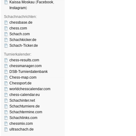
Kaissa Moskau
(
Face­book
,
Insta­gram
)
Schachnachrichten:
chessbase.de
chess.com
Schach.com
Schachkicker.de
Schach-Ticker.de
Turnierkalender:
chess-results.com
chessmanager.com
DSB-Turnierdatenbank
Chess-map.com
Chessport.de
worldchesscalendar.com
chess-calendar.eu
Schachinter.net
Schachturniere.de
Schachtermine.com
Schachlinks.com
chessmix.com
ultraschach.de