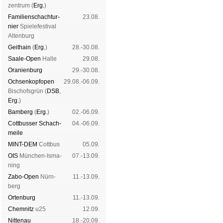
zen­trum (
Erg.
)
Familien­schach­tur­
23.08.
nier
Spiele­fes­ti­val
Al­ten­burg
Geit­hain
(
Erg.
)
28.-30.08.
Saale-Open
Halle
29.08.
Oranien­burg
29.-30.08.
Och­sen­kopf­open
29.08.-06.09.
Bischofs­grün (
DSB
,
Erg.
)
Bam­berg
(
Erg.
)
02.-06.09.
Cott­busser Schach­
04.-06.09.
meile
MINT-DEM
Cott­bus
05.09.
OIS
Mün­chen-Is­ma­
07.-13.09.
ning
Zabo-Open
Nürn­
11.-13.09.
berg
Orten­burg
11.-13.09.
Chem­nitz
u25
12.09.
Nitte­nau
18.-20.09.