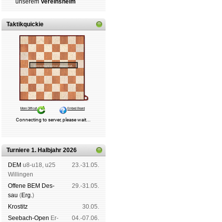
un­se­rem
Ver­eins­heim
Taktikquickie
Turniere 1. Halbjahr 2026
DEM
u8-u18, u25
23.-31.05.
Wil­lin­gen
Offene BEM Des­
29.-31.05.
sau
(
Erg.
)
Kros­titz
30.05.
See­bach-Open
Er­
04.-07.06.