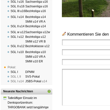
SGL I u16
Sachsenliga u16
SGL II u16
Sachsenliga u16
SGL III u16
Bezirksliga u16
SGL I u14
Bezirksliga u14
SMM u14 VR A
SGL II u14
Bezirksliga u14
SGL w u12
Sachsenliga u12w
Kommentieren Sie den 
SGL I u12
Bezirksliga u12
SMM u12 VR B
SGL II u12
Bezirksklasse u12
SGL I u10
Bezirksliga u10
SMM u10 VR A
SMM u10 ER
Pokal:
SGL I
DPMM
SGL I
,
II
SVS-Pokal
SGL I
u14
JSBS-Pokal
u14
Neueste Nachrichten
Tatkräftiger Einsatz im
Denksportzentrum:
TARGOBANK setzt langjährige