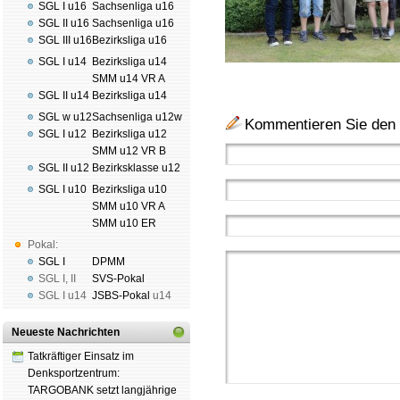
SGL I u16
Sachsenliga u16
SGL II u16
Sachsenliga u16
SGL III u16
Bezirksliga u16
SGL I u14
Bezirksliga u14
SMM u14 VR A
SGL II u14
Bezirksliga u14
SGL w u12
Sachsenliga u12w
Kommentieren Sie den 
SGL I u12
Bezirksliga u12
SMM u12 VR B
SGL II u12
Bezirksklasse u12
SGL I u10
Bezirksliga u10
SMM u10 VR A
SMM u10 ER
Pokal:
SGL I
DPMM
SGL I
,
II
SVS-Pokal
SGL I
u14
JSBS-Pokal
u14
Neueste Nachrichten
Tatkräftiger Einsatz im
Denksportzentrum:
TARGOBANK setzt langjährige