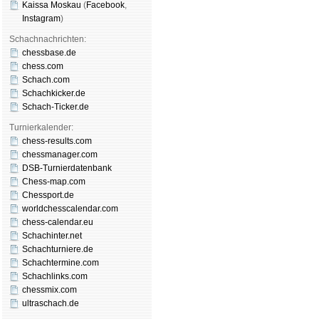
Kaissa Moskau
(
Face­book
,
Insta­gram
)
Schachnachrichten:
chessbase.de
chess.com
Schach.com
Schachkicker.de
Schach-Ticker.de
Turnierkalender:
chess-results.com
chessmanager.com
DSB-Turnierdatenbank
Chess-map.com
Chessport.de
worldchesscalendar.com
chess-calendar.eu
Schachinter.net
Schachturniere.de
Schachtermine.com
Schachlinks.com
chessmix.com
ultraschach.de