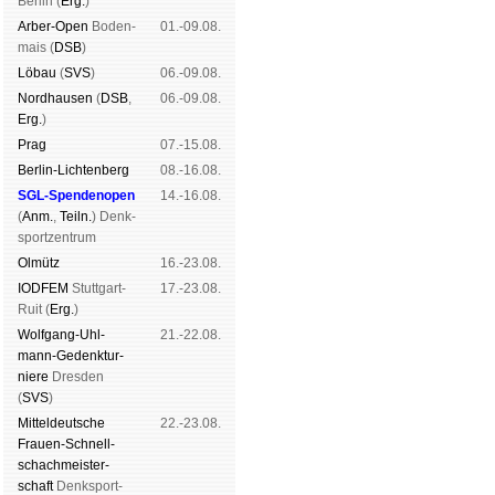
Ber­lin (
Erg.
)
Arber-Open
Boden­
01.-09.08.
mais (
DSB
)
Lö­bau
(
SVS
)
06.-09.08.
Nord­hau­sen
(
DSB
,
06.-09.08.
Erg.
)
Prag
07.-15.08.
Berlin-Lich­ten­berg
08.-16.08.
SGL-Spenden­open
14.-16.08.
(
Anm.
,
Teiln.
) Denk­
sport­zen­trum
Ol­mütz
16.-23.08.
IODFEM
Stutt­gart-
17.-23.08.
Ruit (
Erg.
)
Wolf­gang-Uhl­
21.-22.08.
mann-Ge­denk­tur­
niere
Dres­den
(
SVS
)
Mit­tel­deu­tsche
22.-23.08.
Frauen-Schnell­
schach­meis­ter­
schaft
Denk­sport­