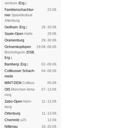
zen­trum (
Erg.
)
Familien­schach­tur­
23.08.
nier
Spiele­fes­ti­val
Al­ten­burg
Geit­hain
(
Erg.
)
28.-30.08.
Saale-Open
Halle
29.08.
Oranien­burg
29.-30.08.
Och­sen­kopf­open
29.08.-06.09.
Bischofs­grün (
DSB
,
Erg.
)
Bam­berg
(
Erg.
)
02.-06.09.
Cott­busser Schach­
04.-06.09.
meile
MINT-DEM
Cott­bus
05.09.
OIS
Mün­chen-Is­ma­
07.-13.09.
ning
Zabo-Open
Nürn­
11.-13.09.
berg
Orten­burg
11.-13.09.
Chem­nitz
u25
12.09.
Nitte­nau
18.-20.09.