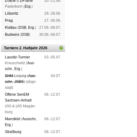
DSEM
&
DFSEM
20.-21.06.
Pader­born (
Erg.
)
Lö­be­ritz
26.-28.06.
Prag
27.-30.06.
Klat­tau
(
DSB
,
Erg.
)
27.06.-08.07.
Bud­weis
(
DSB
)
30.06.-08.07.
Turniere 2. Halbjahr 2026
Lau­sitz-Tur­nier
03.-05.07.
Krausch­witz (
Aus­
schr.
,
Erg.
)
SHM
Leip­zig (
Aus­
04.07.
schr.
,
JSBS
)
(ab­ge­
sagt)
Offene SenEM
06.-12.07.
Sach­sen-An­halt
ü50 & ü65 Mag­de­
burg
Mans­feld
(
Aus­schr.
,
08.-12.07.
Erg.
)
Straß­burg
08.-12.07.