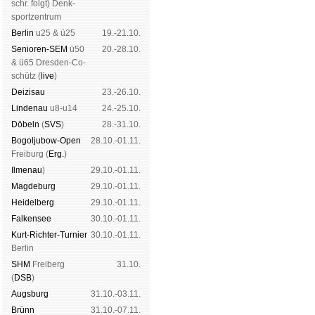
schr. folgt
) Denk­
sport­zen­trum
Ber­lin
u25 & ü25
19.-21.10.
Senioren-SEM
ü50
20.-28.10.
& ü65 Dres­den-Co­
schütz (
live
)
Dei­zi­sau
23.-26.10.
Lin­de­nau
u8-u14
24.-25.10.
Dö­beln
(
SVS
)
28.-31.10.
Bogoljubow-Open
28.10.-01.11.
Frei­burg (
Erg.
)
Il­me­nau
)
29.10.-01.11.
Mag­de­burg
29.10.-01.11.
Hei­del­berg
29.10.-01.11.
Fal­ken­see
30.10.-01.11.
Kurt-Rich­ter-Tur­nier
30.10.-01.11.
Ber­lin
SHM
Frei­berg
31.10.
(
DSB
)
Augs­burg
31.10.-03.11.
Brünn
31.10.-07.11.