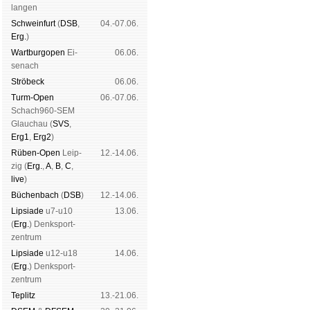
lan­gen
Schwein­furt
(
DSB
,
04.-07.06.
Erg.
)
Wart­burg­open
Ei­
06.06.
se­nach
Strö­beck
06.06.
Turm-Open
06.-07.06.
Schach960-SEM
Glau­chau (
SVS
,
Erg1
,
Erg2
)
Rüben-Open
Leip­
12.-14.06.
zig (
Erg.
,
A
,
B
,
C
,
live
)
Büchen­bach
(
DSB
)
12.-14.06.
Lipsiade
u7-u10
13.06.
(
Erg.
) Denk­sport­
zen­trum
Lipsiade
u12-u18
14.06.
(
Erg.
) Denk­sport­
zen­trum
Tep­litz
13.-21.06.