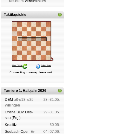
un­se­rem
Ver­eins­heim
Taktikquickie
Turniere 1. Halbjahr 2026
DEM
u8-u18, u25
23.-31.05.
Wil­lin­gen
Offene BEM Des­
29.-31.05.
sau
(
Erg.
)
Kros­titz
30.05.
See­bach-Open
Er­
04.-07.06.