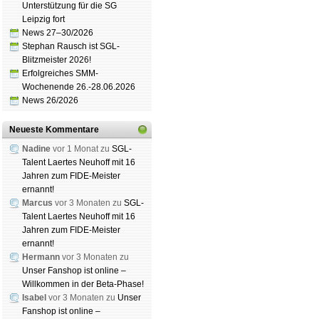
Unterstützung für die SG
Leipzig fort
News 27–30/2026
Stephan Rausch ist SGL-
Blitzmeister 2026!
Erfolgreiches SMM-
Schachgemeinschaft Leipzig
e.V. 2011-2
Spendenbrett
|
Impressum
|
Haf­tungs­aus
Wochenende 26.-28.06.2026
News 26/2026
Neueste Kommentare
Nadine
vor 1 Monat zu
SGL-
Talent Laertes Neuhoff mit 16
Jahren zum FIDE-Meister
ernannt!
Marcus
vor 3 Monaten zu
SGL-
Talent Laertes Neuhoff mit 16
Jahren zum FIDE-Meister
ernannt!
Hermann
vor 3 Monaten zu
Unser Fanshop ist online –
Willkommen in der Beta-Phase!
Isabel
vor 3 Monaten zu
Unser
Fanshop ist online –