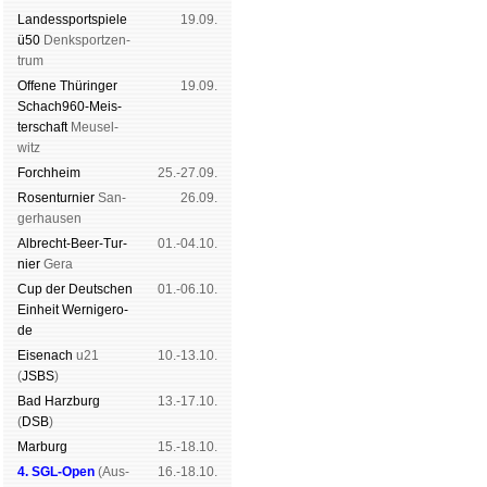
Landes­sport­spiele
19.09.
ü50
Denk­sport­zen­
trum
Offene Thü­rin­ger
19.09.
Schach960-Meis­
ter­schaft
Meu­sel­
witz
Forch­heim
25.-27.09.
Rosen­tur­nier
San­
26.09.
ger­hau­sen
Albrecht-Beer-Tur­
01.-04.10.
nier
Ge­ra
Cup der Deut­schen
01.-06.10.
Ein­heit
Wer­ni­ge­ro­
de
Eise­nach
u21
10.-13.10.
(
JSBS
)
Bad Harz­burg
13.-17.10.
(
DSB
)
Mar­burg
15.-18.10.
4. SGL-Open
(
Aus­
16.-18.10.