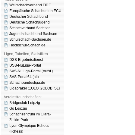
Weltschachverband FIDE
Europäische Schachunion ECU
Deutscher Schachbund
Deutsche Schachjugend
Schachverband Sachsen
Jugendschachbund Sachsen
Schulschach-Sachsen.de
Hochschul-Schach.de
Ligen, Tabellen, Statistiken:
DSB-Ergebnisdienst
DSB-NuLiga-Portal
SVS-NuLiga-Portal
(
Aufst.
)
SVS-Portal64
(alt)
Schachbundesliga.de
Ligaorakel
(
1OLO
,
2OLOB
,
SL
)
Vereinsfreundschaften:
Bridgeclub Leipzig
Go Leipzig
Schachzentrum im Clara-
Zetkin-Park
Lyon Olympique Echecs
(
lichess
)