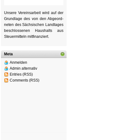
Unsere Ver­eins­ar­beit wird auf der
Grund­lage des von den Ab­ge­ord­
ne­ten des Säch­si­schen Land­tages
be­schlos­se­nen Haus­halts aus
Steu­er­mitteln mit­fi­nan­ziert.
Meta
Anmelden
Admin alternativ
Entries (RSS)
Comments (RSS)