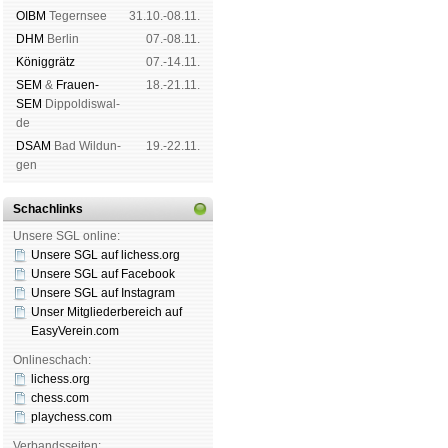
OIBM
Tegern­see
31.10.-08.11.
DHM
Ber­lin
07.-08.11.
König­grätz
07.-14.11.
SEM
&
Frauen-
18.-21.11.
SEM
Dip­pol­dis­wal­
de
DSAM
Bad Wil­dun­
19.-22.11.
gen
Schachlinks
Unsere SGL online:
Unsere SGL auf li­chess.org
Unsere SGL auf Face­book
Unsere SGL auf Insta­gram
Unser Mitgliederbereich auf
EasyVerein.com
Onlineschach:
lichess.org
chess.com
playchess.com
Verbandsseiten: