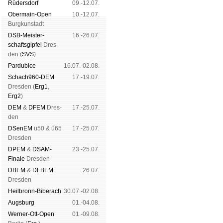
Rüders­dorf
09.-12.07.
Ober­main-Open
10.-12.07.
Burg­kun­stadt
DSB-Meister­
16.-26.07.
schafts­gipfel
Dres­
den (
SVS
)
Pardu­bice
16.07.-02.08.
Schach960-DEM
17.-19.07.
Dres­den (
Erg1
,
Erg2
)
DEM
&
DFEM
Dres­
17.-25.07.
den
DSenEM
ü50 & ü65
17.-25.07.
Dres­den
DPEM
&
DSAM-
23.-25.07.
Finale
Dres­den
DBEM
&
DFBEM
26.07.
Dres­den
Heil­bronn-Bi­ber­ach
30.07.-02.08.
Augs­burg
01.-04.08.
Werner-Ott-Open
01.-09.08.