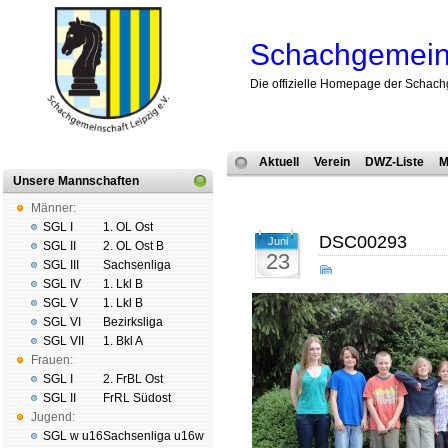
Schachgemeins
Die offizielle Homepage der Schach
Aktuell
Verein
DWZ-Liste
M
Unsere Mannschaften
Männer:
SGL I
1. OL Ost
DSC00293
Juni
SGL II
2. OL Ost B
23
SGL III
Sachsenliga
SGL IV
1. Lkl B
SGL V
1. Lkl B
SGL VI
Bezirksliga
SGL VII
1. Bkl A
Frauen:
SGL I
2. FrBL Ost
SGL II
FrRL Südost
Jugend:
SGL w u16
Sachsenliga u16w