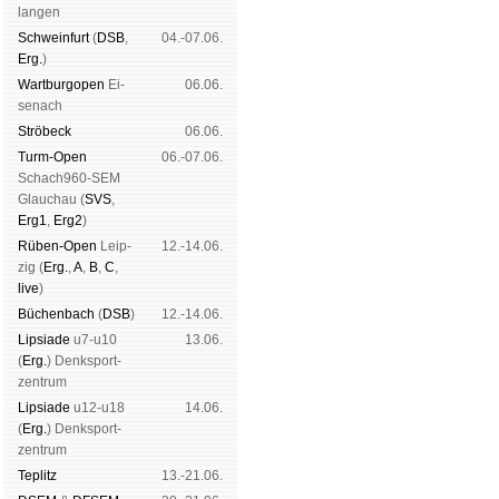
lan­gen
Schwein­furt
(
DSB
,
04.-07.06.
Erg.
)
Wart­burg­open
Ei­
06.06.
se­nach
Strö­beck
06.06.
Turm-Open
06.-07.06.
Schach960-SEM
Glau­chau (
SVS
,
Erg1
,
Erg2
)
Rüben-Open
Leip­
12.-14.06.
zig (
Erg.
,
A
,
B
,
C
,
live
)
Büchen­bach
(
DSB
)
12.-14.06.
Lipsiade
u7-u10
13.06.
(
Erg.
) Denk­sport­
zen­trum
Lipsiade
u12-u18
14.06.
(
Erg.
) Denk­sport­
zen­trum
Tep­litz
13.-21.06.