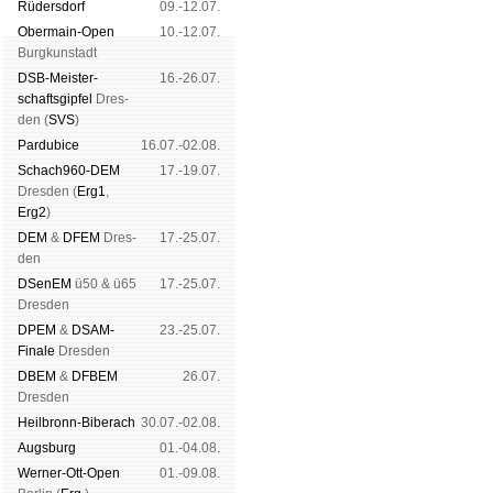
Rüders­dorf
09.-12.07.
Ober­main-Open
10.-12.07.
Burg­kun­stadt
DSB-Meister­
16.-26.07.
schafts­gipfel
Dres­
den (
SVS
)
Pardu­bice
16.07.-02.08.
Schach960-DEM
17.-19.07.
Dres­den (
Erg1
,
Erg2
)
DEM
&
DFEM
Dres­
17.-25.07.
den
DSenEM
ü50 & ü65
17.-25.07.
Dres­den
DPEM
&
DSAM-
23.-25.07.
Finale
Dres­den
DBEM
&
DFBEM
26.07.
Dres­den
Heil­bronn-Bi­ber­ach
30.07.-02.08.
Augs­burg
01.-04.08.
Werner-Ott-Open
01.-09.08.