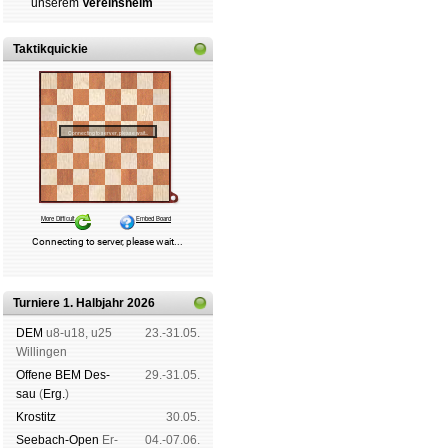
un­se­rem
Ver­eins­heim
Taktikquickie
Turniere 1. Halbjahr 2026
DEM
u8-u18, u25
23.-31.05.
Wil­lin­gen
Offene BEM Des­
29.-31.05.
sau
(
Erg.
)
Kros­titz
30.05.
See­bach-Open
Er­
04.-07.06.