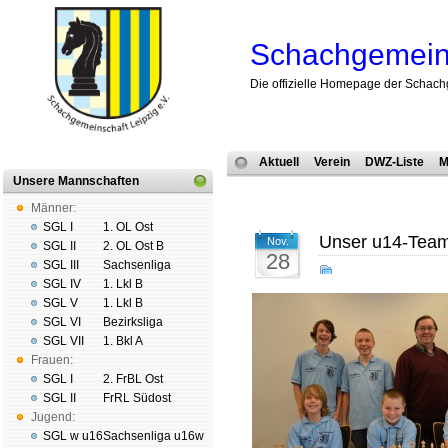
Schachgemeins
Die offizielle Homepage der Schach
Aktuell
Verein
DWZ-Liste
M
Unsere Mannschaften
Männer:
SGL I
1. OL Ost
Unser u14-Team
Nov.
SGL II
2. OL Ost B
28
SGL III
Sachsenliga
SGL IV
1. Lkl B
SGL V
1. Lkl B
SGL VI
Bezirksliga
SGL VII
1. Bkl A
Frauen:
SGL I
2. FrBL Ost
SGL II
FrRL Südost
Jugend:
SGL w u16
Sachsenliga u16w