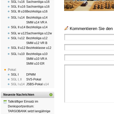
SGL I u16
Sachsenliga u16
SGL II u16
Sachsenliga u16
SGL III u16
Bezirksliga u16
SGL I u14
Bezirksliga u14
SMM u14 VR A
SGL II u14
Bezirksliga u14
Kommentieren Sie den 
SGL w u12
Sachsenliga u12w
SGL I u12
Bezirksliga u12
SMM u12 VR B
SGL II u12
Bezirksklasse u12
SGL I u10
Bezirksliga u10
SMM u10 VR A
SMM u10 ER
Pokal:
SGL I
DPMM
SGL I
,
II
SVS-Pokal
SGL I
u14
JSBS-Pokal
u14
Neueste Nachrichten
Tatkräftiger Einsatz im
Denksportzentrum:
TARGOBANK setzt langjährige