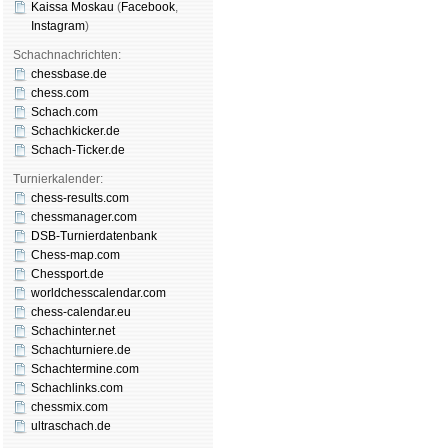
Kaissa Moskau
(
Face­book
,
Insta­gram
)
Schachnachrichten:
chessbase.de
chess.com
Schach.com
Schachkicker.de
Schach-Ticker.de
Turnierkalender:
chess-results.com
chessmanager.com
DSB-Turnierdatenbank
Chess-map.com
Chessport.de
worldchesscalendar.com
chess-calendar.eu
Schachinter.net
Schachturniere.de
Schachtermine.com
Schachlinks.com
chessmix.com
ultraschach.de