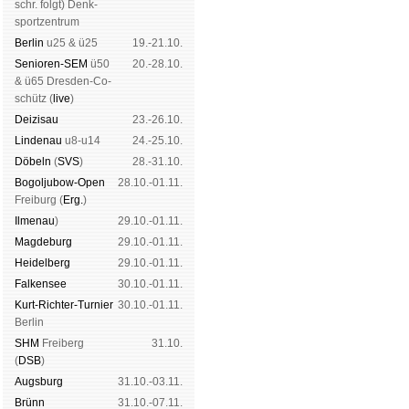
schr. folgt
) Denk­
sport­zen­trum
Ber­lin
u25 & ü25
19.-21.10.
Senioren-SEM
ü50
20.-28.10.
& ü65 Dres­den-Co­
schütz (
live
)
Dei­zi­sau
23.-26.10.
Lin­de­nau
u8-u14
24.-25.10.
Dö­beln
(
SVS
)
28.-31.10.
Bogoljubow-Open
28.10.-01.11.
Frei­burg (
Erg.
)
Il­me­nau
)
29.10.-01.11.
Mag­de­burg
29.10.-01.11.
Hei­del­berg
29.10.-01.11.
Fal­ken­see
30.10.-01.11.
Kurt-Rich­ter-Tur­nier
30.10.-01.11.
Ber­lin
SHM
Frei­berg
31.10.
(
DSB
)
Augs­burg
31.10.-03.11.
Brünn
31.10.-07.11.