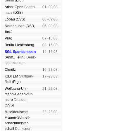
Ber­lin (
Erg.
)
Arber-Open
Boden­
01.-09.08.
mais (
DSB
)
Lö­bau
(
SVS
)
06.-09.08.
Nord­hau­sen
(
DSB
,
06.-09.08.
Erg.
)
Prag
07.-15.08.
Berlin-Lich­ten­berg
08.-16.08.
SGL-Spenden­open
14.-16.08.
(
Anm.
,
Teiln.
) Denk­
sport­zen­trum
Ol­mütz
16.-23.08.
IODFEM
Stutt­gart-
17.-23.08.
Ruit (
Erg.
)
Wolf­gang-Uhl­
21.-22.08.
mann-Ge­denk­tur­
niere
Dres­den
(
SVS
)
Mit­tel­deu­tsche
22.-23.08.
Frauen-Schnell­
schach­meis­ter­
schaft
Denk­sport­