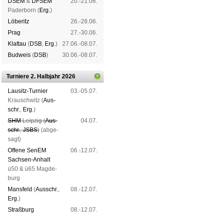
DSEM
&
DFSEM
20.-21.06.
Pader­born (
Erg.
)
Lö­be­ritz
26.-28.06.
Prag
27.-30.06.
Klat­tau
(
DSB
,
Erg.
)
27.06.-08.07.
Bud­weis
(
DSB
)
30.06.-08.07.
Turniere 2. Halbjahr 2026
Lau­sitz-Tur­nier
03.-05.07.
Krausch­witz (
Aus­
schr.
,
Erg.
)
SHM
Leip­zig (
Aus­
04.07.
schr.
,
JSBS
)
(ab­ge­
sagt)
Offene SenEM
06.-12.07.
Sach­sen-An­halt
ü50 & ü65 Mag­de­
burg
Mans­feld
(
Aus­schr.
,
08.-12.07.
Erg.
)
Straß­burg
08.-12.07.