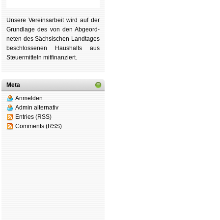
Unsere Ver­eins­ar­beit wird auf der
Grund­lage des von den Ab­ge­ord­
ne­ten des Säch­si­schen Land­tages
be­schlos­se­nen Haus­halts aus
Steu­er­mitteln mit­fi­nan­ziert.
Meta
Anmelden
Admin alternativ
Entries (RSS)
Comments (RSS)