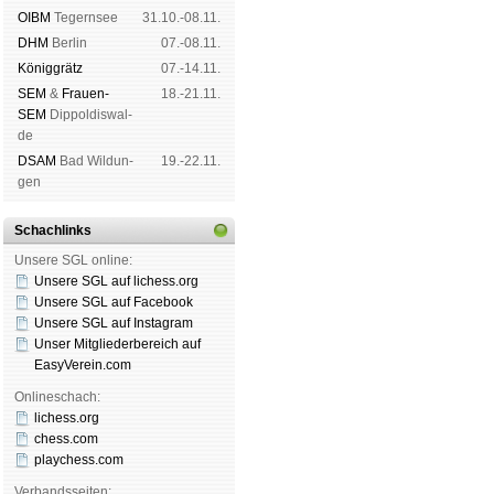
OIBM
Tegern­see
31.10.-08.11.
DHM
Ber­lin
07.-08.11.
König­grätz
07.-14.11.
SEM
&
Frauen-
18.-21.11.
SEM
Dip­pol­dis­wal­
de
DSAM
Bad Wil­dun­
19.-22.11.
gen
Schachlinks
Unsere SGL online:
Unsere SGL auf li­chess.org
Unsere SGL auf Face­book
Unsere SGL auf Insta­gram
Unser Mitgliederbereich auf
EasyVerein.com
Onlineschach:
lichess.org
chess.com
playchess.com
Verbandsseiten: