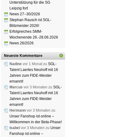
Unterstützung für die SG
Leipzig fort
News 27–30/2026
Stephan Rausch ist SGL-
Schachgemeinschaft Leipzig
e.V. 2011-2
Blitzmeister 2026!
Spendenbrett
|
Impressum
|
Haf­tungs­aus
Erfolgreiches SMM-
Wochenende 26.-28.06.2026
News 26/2026
Neueste Kommentare
Nadine
vor 1 Monat zu
SGL-
Talent Laertes Neuhoff mit 16
Jahren zum FIDE-Meister
ernannt!
Marcus
vor 3 Monaten zu
SGL-
Talent Laertes Neuhoff mit 16
Jahren zum FIDE-Meister
ernannt!
Hermann
vor 3 Monaten zu
Unser Fanshop ist online –
Willkommen in der Beta-Phase!
Isabel
vor 3 Monaten zu
Unser
Fanshop ist online –