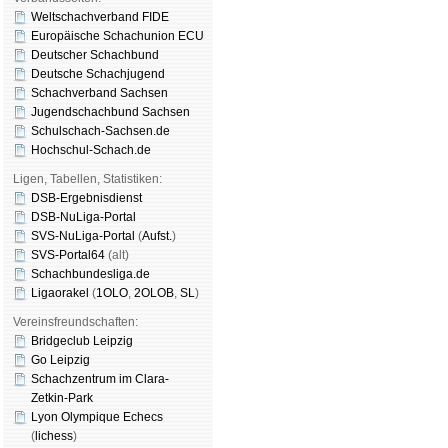
Weltschachverband FIDE
Europäische Schachunion ECU
Deutscher Schachbund
Deutsche Schachjugend
Schachverband Sachsen
Jugendschachbund Sachsen
Schulschach-Sachsen.de
Hochschul-Schach.de
Ligen, Tabellen, Statistiken:
DSB-Ergebnisdienst
DSB-NuLiga-Portal
SVS-NuLiga-Portal
(
Aufst.
)
SVS-Portal64
(alt)
Schachbundesliga.de
Ligaorakel
(
1OLO
,
2OLOB
,
SL
)
Vereinsfreundschaften:
Bridgeclub Leipzig
Go Leipzig
Schachzentrum im Clara-
Zetkin-Park
Lyon Olympique Echecs
(
lichess
)