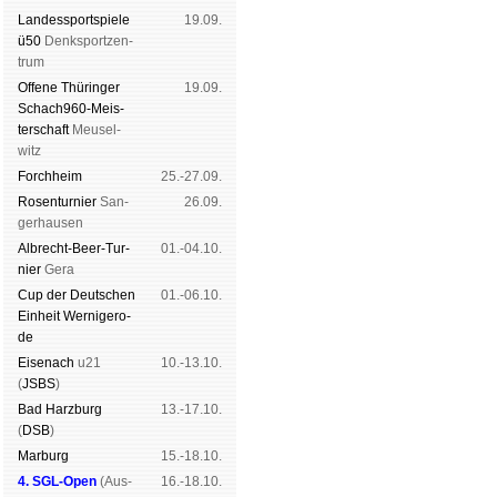
Landes­sport­spiele
19.09.
ü50
Denk­sport­zen­
trum
Offene Thü­rin­ger
19.09.
Schach960-Meis­
ter­schaft
Meu­sel­
witz
Forch­heim
25.-27.09.
Rosen­tur­nier
San­
26.09.
ger­hau­sen
Albrecht-Beer-Tur­
01.-04.10.
nier
Ge­ra
Cup der Deut­schen
01.-06.10.
Ein­heit
Wer­ni­ge­ro­
de
Eise­nach
u21
10.-13.10.
(
JSBS
)
Bad Harz­burg
13.-17.10.
(
DSB
)
Mar­burg
15.-18.10.
4. SGL-Open
(
Aus­
16.-18.10.