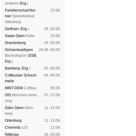
zen­trum (
Erg.
)
Familien­schach­tur­
23.08.
nier
Spiele­fes­ti­val
Al­ten­burg
Geit­hain
(
Erg.
)
28.-30.08.
Saale-Open
Halle
29.08.
Oranien­burg
29.-30.08.
Och­sen­kopf­open
29.08.-06.09.
Bischofs­grün (
DSB
,
Erg.
)
Bam­berg
(
Erg.
)
02.-06.09.
Cott­busser Schach­
04.-06.09.
meile
MINT-DEM
Cott­bus
05.09.
OIS
Mün­chen-Is­ma­
07.-13.09.
ning
Zabo-Open
Nürn­
11.-13.09.
berg
Orten­burg
11.-13.09.
Chem­nitz
u25
12.09.
Nitte­nau
18.-20.09.