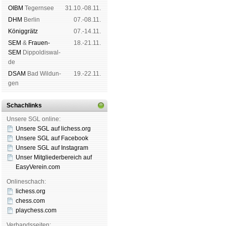
OIBM
Tegern­see
31.10.-08.11.
DHM
Ber­lin
07.-08.11.
König­grätz
07.-14.11.
SEM
&
Frauen-
18.-21.11.
SEM
Dip­pol­dis­wal­
de
DSAM
Bad Wil­dun­
19.-22.11.
gen
Schachlinks
Unsere SGL online:
Unsere SGL auf li­chess.org
Unsere SGL auf Face­book
Unsere SGL auf Insta­gram
Unser Mitgliederbereich auf
EasyVerein.com
Onlineschach:
lichess.org
chess.com
playchess.com
Verbandsseiten: