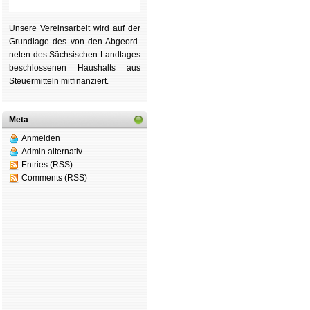
Unsere Ver­eins­ar­beit wird auf der
Grund­lage des von den Ab­ge­ord­
ne­ten des Säch­si­schen Land­tages
be­schlos­se­nen Haus­halts aus
Steu­er­mitteln mit­fi­nan­ziert.
Meta
Anmelden
Admin alternativ
Entries (RSS)
Comments (RSS)