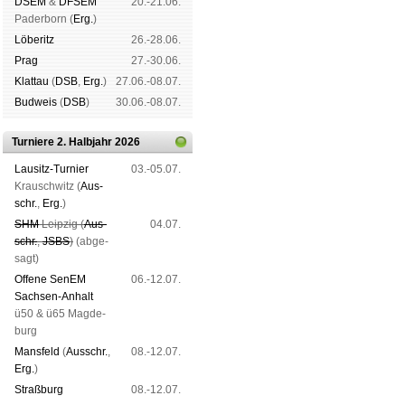
DSEM
&
DFSEM
20.-21.06.
Pader­born (
Erg.
)
Lö­be­ritz
26.-28.06.
Prag
27.-30.06.
Klat­tau
(
DSB
,
Erg.
)
27.06.-08.07.
Bud­weis
(
DSB
)
30.06.-08.07.
Turniere 2. Halbjahr 2026
Lau­sitz-Tur­nier
03.-05.07.
Krausch­witz (
Aus­
schr.
,
Erg.
)
SHM
Leip­zig (
Aus­
04.07.
schr.
,
JSBS
)
(ab­ge­
sagt)
Offene SenEM
06.-12.07.
Sach­sen-An­halt
ü50 & ü65 Mag­de­
burg
Mans­feld
(
Aus­schr.
,
08.-12.07.
Erg.
)
Straß­burg
08.-12.07.