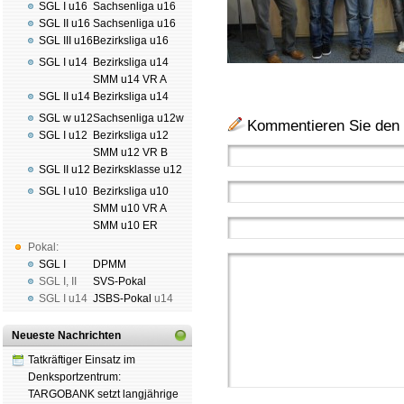
SGL I u16
Sachsenliga u16
SGL II u16
Sachsenliga u16
SGL III u16
Bezirksliga u16
SGL I u14
Bezirksliga u14
SMM u14 VR A
SGL II u14
Bezirksliga u14
SGL w u12
Sachsenliga u12w
Kommentieren Sie den 
SGL I u12
Bezirksliga u12
SMM u12 VR B
SGL II u12
Bezirksklasse u12
SGL I u10
Bezirksliga u10
SMM u10 VR A
SMM u10 ER
Pokal:
SGL I
DPMM
SGL I
,
II
SVS-Pokal
SGL I
u14
JSBS-Pokal
u14
Neueste Nachrichten
Tatkräftiger Einsatz im
Denksportzentrum:
TARGOBANK setzt langjährige