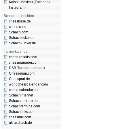
Kaissa Moskau
(
Face­book
,
Insta­gram
)
Schachnachrichten:
chessbase.de
chess.com
Schach.com
Schachkicker.de
Schach-Ticker.de
Turnierkalender:
chess-results.com
chessmanager.com
DSB-Turnierdatenbank
Chess-map.com
Chessport.de
worldchesscalendar.com
chess-calendar.eu
Schachinter.net
Schachturniere.de
Schachtermine.com
Schachlinks.com
chessmix.com
ultraschach.de