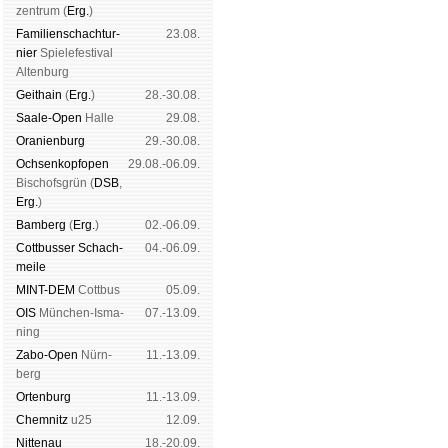
zen­trum (
Erg.
)
Familien­schach­tur­
23.08.
nier
Spiele­fes­ti­val
Al­ten­burg
Geit­hain
(
Erg.
)
28.-30.08.
Saale-Open
Halle
29.08.
Oranien­burg
29.-30.08.
Och­sen­kopf­open
29.08.-06.09.
Bischofs­grün (
DSB
,
Erg.
)
Bam­berg
(
Erg.
)
02.-06.09.
Cott­busser Schach­
04.-06.09.
meile
MINT-DEM
Cott­bus
05.09.
OIS
Mün­chen-Is­ma­
07.-13.09.
ning
Zabo-Open
Nürn­
11.-13.09.
berg
Orten­burg
11.-13.09.
Chem­nitz
u25
12.09.
Nitte­nau
18.-20.09.