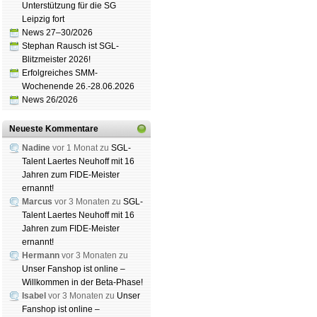
Unterstützung für die SG
Leipzig fort
News 27–30/2026
Stephan Rausch ist SGL-
Blitzmeister 2026!
Erfolgreiches SMM-
Schachgemeinschaft Leipzig
e.V. 2011-2
Spendenbrett
|
Impressum
|
Haf­tungs­aus
Wochenende 26.-28.06.2026
News 26/2026
Neueste Kommentare
Nadine
vor 1 Monat zu
SGL-
Talent Laertes Neuhoff mit 16
Jahren zum FIDE-Meister
ernannt!
Marcus
vor 3 Monaten zu
SGL-
Talent Laertes Neuhoff mit 16
Jahren zum FIDE-Meister
ernannt!
Hermann
vor 3 Monaten zu
Unser Fanshop ist online –
Willkommen in der Beta-Phase!
Isabel
vor 3 Monaten zu
Unser
Fanshop ist online –