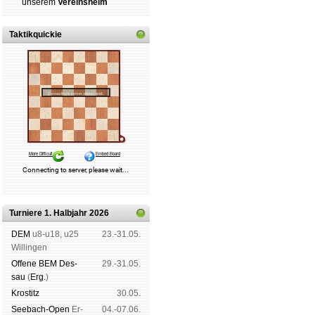
un­se­rem
Ver­eins­heim
Taktikquickie
Turniere 1. Halbjahr 2026
DEM
u8-u18, u25
23.-31.05.
Wil­lin­gen
Offene BEM Des­
29.-31.05.
sau
(
Erg.
)
Kros­titz
30.05.
See­bach-Open
Er­
04.-07.06.