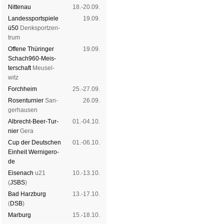
Nitte­nau
18.-20.09.
Landes­sport­spiele
19.09.
ü50
Denk­sport­zen­
trum
Offene Thü­rin­ger
19.09.
Schach960-Meis­
ter­schaft
Meu­sel­
witz
Forch­heim
25.-27.09.
Rosen­tur­nier
San­
26.09.
ger­hau­sen
Albrecht-Beer-Tur­
01.-04.10.
nier
Ge­ra
Cup der Deut­schen
01.-06.10.
Ein­heit
Wer­ni­ge­ro­
de
Eise­nach
u21
10.-13.10.
(
JSBS
)
Bad Harz­burg
13.-17.10.
(
DSB
)
Mar­burg
15.-18.10.