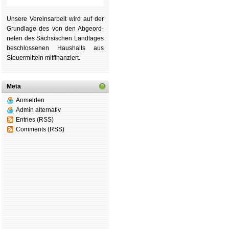
Unsere Ver­eins­ar­beit wird auf der
Grund­lage des von den Ab­ge­ord­
ne­ten des Säch­si­schen Land­tages
be­schlos­se­nen Haus­halts aus
Steu­er­mitteln mit­fi­nan­ziert.
Meta
Anmelden
Admin alternativ
Entries (RSS)
Comments (RSS)