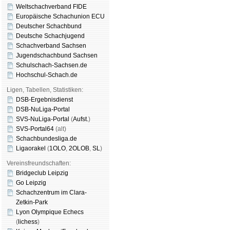
Weltschachverband FIDE
Europäische Schachunion ECU
Deutscher Schachbund
Deutsche Schachjugend
Schachverband Sachsen
Jugendschachbund Sachsen
Schulschach-Sachsen.de
Hochschul-Schach.de
Ligen, Tabellen, Statistiken:
DSB-Ergebnisdienst
DSB-NuLiga-Portal
SVS-NuLiga-Portal
(
Aufst.
)
SVS-Portal64
(alt)
Schachbundesliga.de
Ligaorakel
(
1OLO
,
2OLOB
,
SL
)
Vereinsfreundschaften:
Bridgeclub Leipzig
Go Leipzig
Schachzentrum im Clara-
Zetkin-Park
Lyon Olympique Echecs
(
lichess
)