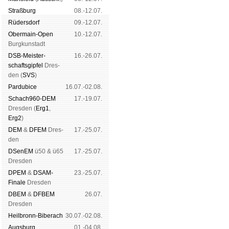
Straß­burg
08.-12.07.
Rüders­dorf
09.-12.07.
Ober­main-Open
10.-12.07.
Burg­kun­stadt
DSB-Meister­
16.-26.07.
schafts­gipfel
Dres­
den (
SVS
)
Pardu­bice
16.07.-02.08.
Schach960-DEM
17.-19.07.
Dres­den (
Erg1
,
Erg2
)
DEM
&
DFEM
Dres­
17.-25.07.
den
DSenEM
ü50 & ü65
17.-25.07.
Dres­den
DPEM
&
DSAM-
23.-25.07.
Finale
Dres­den
DBEM
&
DFBEM
26.07.
Dres­den
Heil­bronn-Bi­ber­ach
30.07.-02.08.
Augs­burg
01.-04.08.