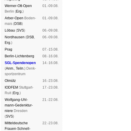
Werner-Ott-Open
01.-09.08.
Ber­lin (
Erg.
)
Arber-Open
Boden­
01.-09.08.
mais (
DSB
)
Lö­bau
(
SVS
)
06.-09.08.
Nord­hau­sen
(
DSB
,
06.-09.08.
Erg.
)
Prag
07.-15.08.
Berlin-Lich­ten­berg
08.-16.08.
SGL-Spenden­open
14.-16.08.
(
Anm.
,
Teiln.
) Denk­
sport­zen­trum
Ol­mütz
16.-23.08.
IODFEM
Stutt­gart-
17.-23.08.
Ruit (
Erg.
)
Wolf­gang-Uhl­
21.-22.08.
mann-Ge­denk­tur­
niere
Dres­den
(
SVS
)
Mit­tel­deu­tsche
22.-23.08.
Frauen-Schnell­