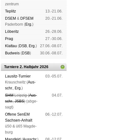
zen­trum
Tep­litz
13.-21.06.
DSEM
&
DFSEM
20.-21.06.
Pader­born (
Erg.
)
Lö­be­ritz
26.-28.06.
Prag
27.-30.06.
Klat­tau
(
DSB
,
Erg.
)
27.06.-08.07.
Bud­weis
(
DSB
)
30.06.-08.07.
Turniere 2. Halbjahr 2026
Lau­sitz-Tur­nier
03.-05.07.
Krausch­witz (
Aus­
schr.
,
Erg.
)
SHM
Leip­zig (
Aus­
04.07.
schr.
,
JSBS
)
(ab­ge­
sagt)
Offene SenEM
06.-12.07.
Sach­sen-An­halt
ü50 & ü65 Mag­de­
burg
Mans­feld
(
Aus­schr.
)
08.-12.07.