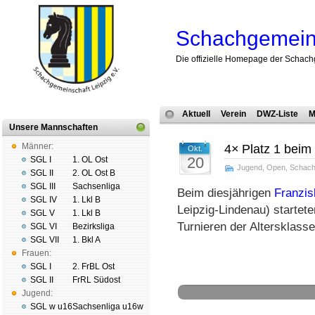
Schachgemeins
Die offizielle Homepage der Schach
Aktuell
Verein
DWZ-Liste
M
Unsere Mannschaften
Männer:
4× Platz 1 beim
Okt.
20
SGL I
1. OL Ost
Jugend
,
Open
,
Schac
SGL II
2. OL Ost B
SGL III
Sachsenliga
Beim diesjährigen
Franzi
SGL IV
1. Lkl B
Leipzig-Lindenau) startete
SGL V
1. Lkl B
Turnieren der Altersklas
SGL VI
Bezirksliga
SGL VII
1. Bkl A
Frauen:
SGL I
2. FrBL Ost
SGL II
FrRL Südost
Jugend:
SGL w u16
Sachsenliga u16w