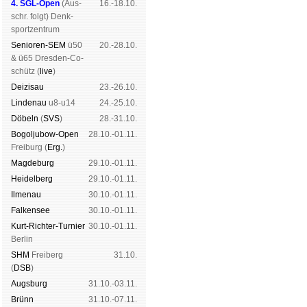
4. SGL-Open
(
Aus­
16.-18.10.
schr. folgt
) Denk­
sport­zen­trum
Senioren-SEM
ü50
20.-28.10.
& ü65 Dres­den-Co­
schütz (
live
)
Dei­zi­sau
23.-26.10.
Lin­de­nau
u8-u14
24.-25.10.
Dö­beln
(
SVS
)
28.-31.10.
Bogoljubow-Open
28.10.-01.11.
Frei­burg (
Erg.
)
Mag­de­burg
29.10.-01.11.
Hei­del­berg
29.10.-01.11.
Il­me­nau
30.10.-01.11.
Fal­ken­see
30.10.-01.11.
Kurt-Rich­ter-Tur­nier
30.10.-01.11.
Ber­lin
SHM
Frei­berg
31.10.
(
DSB
)
Augs­burg
31.10.-03.11.
Brünn
31.10.-07.11.