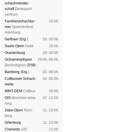
schach­meis­ter­
schaft
Denk­sport­
zen­trum
Familien­schach­tur­
23.08.
nier
Spiele­fes­ti­val
Al­ten­burg
Geit­hain
(
Erg.
)
28.-30.08.
Saale-Open
Halle
29.08.
Oranien­burg
29.-30.08.
Och­sen­kopf­open
29.08.-06.09.
Bischofs­grün (
DSB
)
Bam­berg
(
Erg.
)
02.-06.09.
Cott­busser Schach­
04.-06.09.
meile
MINT-DEM
Cott­bus
05.09.
OIS
Mün­chen-Is­ma­
07.-13.09.
ning
Zabo-Open
Nürn­
11.-13.09.
berg
Orten­burg
11.-13.09.
Chem­nitz
u25
12.09.