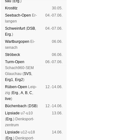
sau
(
Erg.
)
Kros­titz
30.05.
See­bach-Open
Er­
04.-07.06.
lan­gen
Schwein­furt
(
DSB
,
04.-07.06.
Erg.
)
Wart­burg­open
Ei­
06.06.
se­nach
Strö­beck
06.06.
Turm-Open
06.-07.06.
Schach960-SEM
Glau­chau (
SVS
,
Erg1
,
Erg2
)
Rüben-Open
Leip­
12.-14.06.
zig (
Erg.
,
A
,
B
,
C
,
live
)
Büchen­bach
(
DSB
)
12.-14.06.
Lipsiade
u7-u10
13.06.
(
Erg.
) Denk­sport­
zen­trum
Lipsiade
u12-u18
14.06.
(
Erg.
) Denk­sport­