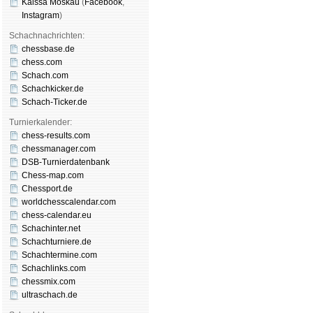
Kaissa Moskau
(
Face­book
,
Insta­gram
)
Schachnachrichten:
chessbase.de
chess.com
Schach.com
Schachkicker.de
Schach-Ticker.de
Turnierkalender:
chess-results.com
chessmanager.com
DSB-Turnierdatenbank
Chess-map.com
Chessport.de
worldchesscalendar.com
chess-calendar.eu
Schachinter.net
Schachturniere.de
Schachtermine.com
Schachlinks.com
chessmix.com
ultraschach.de