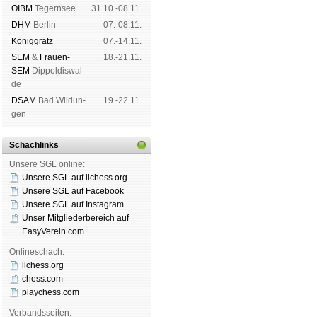
OIBM
Tegern­see
31.10.-08.11.
DHM
Ber­lin
07.-08.11.
König­grätz
07.-14.11.
SEM
&
Frauen-
18.-21.11.
SEM
Dip­pol­dis­wal­
de
DSAM
Bad Wil­dun­
19.-22.11.
gen
Schachlinks
Unsere SGL online:
Unsere SGL auf li­chess.org
Unsere SGL auf Face­book
Unsere SGL auf Insta­gram
Unser Mitgliederbereich auf
EasyVerein.com
Onlineschach:
lichess.org
chess.com
playchess.com
Verbandsseiten: