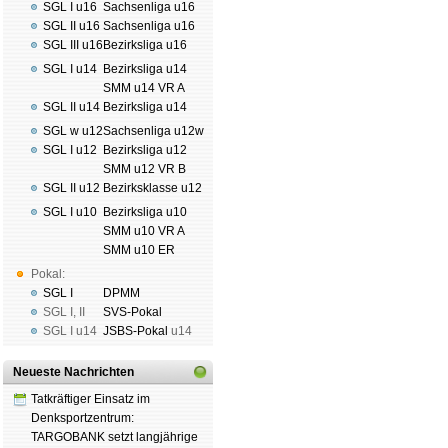
SGL I u16
Sachsenliga u16
SGL II u16
Sachsenliga u16
SGL III u16
Bezirksliga u16
Schachgemeinschaft Leipzig
SGL I u14
Bezirksliga u14
Mitgliedschaft
|
Vereinsheim
SMM u14 VR A
schluss
|
Daten­schutz­er­klä­r
SGL II u14
Bezirksliga u14
SGL w u12
Sachsenliga u12w
SGL I u12
Bezirksliga u12
SMM u12 VR B
SGL II u12
Bezirksklasse u12
SGL I u10
Bezirksliga u10
SMM u10 VR A
SMM u10 ER
Pokal:
SGL I
DPMM
SGL I
,
II
SVS-Pokal
SGL I
u14
JSBS-Pokal
u14
Neueste Nachrichten
Tatkräftiger Einsatz im
Denksportzentrum:
TARGOBANK setzt langjährige