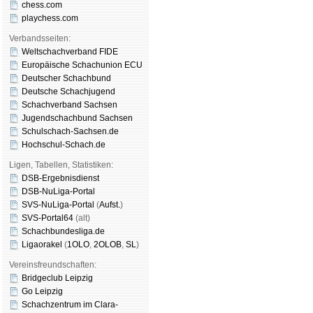
chess.com
playchess.com
Verbandsseiten:
Weltschachverband FIDE
Europäische Schachunion ECU
Deutscher Schachbund
Deutsche Schachjugend
Schachverband Sachsen
Jugendschachbund Sachsen
Schulschach-Sachsen.de
Hochschul-Schach.de
Ligen, Tabellen, Statistiken:
DSB-Ergebnisdienst
DSB-NuLiga-Portal
SVS-NuLiga-Portal
(
Aufst.
)
SVS-Portal64
(alt)
Schachbundesliga.de
Ligaorakel
(
1OLO
,
2OLOB
,
SL
)
Vereinsfreundschaften:
Bridgeclub Leipzig
Go Leipzig
Schachzentrum im Clara-