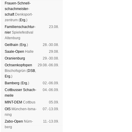
Frauen-Schnell­
schach­meis­ter­
schaft
Denk­sport­
zen­trum (
Erg.
)
Familien­schach­tur­
23.08.
nier
Spiele­fes­ti­val
Al­ten­burg
Geit­hain
(
Erg.
)
28.-30.08.
Saale-Open
Halle
29.08.
Oranien­burg
29.-30.08.
Och­sen­kopf­open
29.08.-06.09.
Bischofs­grün (
DSB
,
Erg.
)
Bam­berg
(
Erg.
)
02.-06.09.
Cott­busser Schach­
04.-06.09.
meile
MINT-DEM
Cott­bus
05.09.
OIS
Mün­chen-Is­ma­
07.-13.09.
ning
Zabo-Open
Nürn­
11.-13.09.
berg