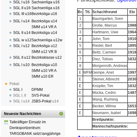
SGL I u16
Sachsenliga u16
SGL II u16
Sachsenliga u16
Br.
Ttl.
Schachfreund
Elo
SGL III u16
Bezirksliga u16
1
Baumgarten, Sven
SGL I u14
Bezirksliga u14
2
Große, Marcus
1988
SMM u14 VR A
3
Hartmann, Uwe
1964
SGL II u14
Bezirksliga u14
4
John, Tom
1910
SGL w u12
Sachsenliga u12w
5
Riedel, Bert
1895
SGL I u12
Bezirksliga u12
SMM u12 VR B
6
Beltz, Carmen
1918
SGL II u12
Bezirksklasse u12
7
Diez, Tobias
1832
SGL I u10
Bezirksliga u10
8
Morgenroth, Andreas
SMM u10 VR A
E
WFM
Gempe, Anet
1997
SMM u10 ER
E
Steiner, Albrecht
2030
Pokal:
E
Knüpfer, Tim
1832
SGL I
DPMM
E
Mücka, Cedric
1487
SGL I
,
II
SVS-Pokal
E
Wang, Ruiming
SGL I
u14
JSBS-Pokal
u14
E
Becker, Wilma
1653
E
Neumann, Isabel
1698
Neueste Nachrichten
Brettpunkte:
Tatkräftiger Einsatz im
Mannschaftspunkte:
Denksportzentrum:
TARGOBANK setzt langjährige