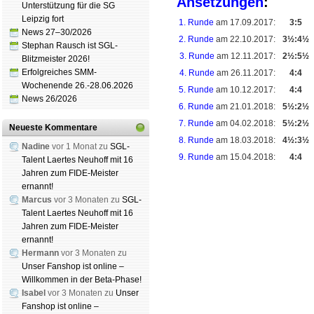
Ansetzungen
:
Unterstützung für die SG
Leipzig fort
1. Runde
am 17.09.2017:
3:5
News 27–30/2026
2. Runde
am 22.10.2017:
3½:4½
Stephan Rausch ist SGL-
3. Runde
am 12.11.2017:
2½:5½
Blitzmeister 2026!
Erfolgreiches SMM-
4. Runde
am 26.11.2017:
4:4
Wochenende 26.-28.06.2026
5. Runde
am 10.12.2017:
4:4
News 26/2026
6. Runde
am 21.01.2018:
5½:2½
7. Runde
am 04.02.2018:
5½:2½
Neueste Kommentare
8. Runde
am 18.03.2018:
4½:3½
Nadine
vor 1 Monat zu
SGL-
9. Runde
am 15.04.2018:
4:4
Talent Laertes Neuhoff mit 16
Jahren zum FIDE-Meister
ernannt!
Marcus
vor 3 Monaten zu
SGL-
Talent Laertes Neuhoff mit 16
Schachgemeinschaft Leip
Jahren zum FIDE-Meister
Mitgliedschaft
|
Vereinshe
ernannt!
Hermann
vor 3 Monaten zu
schluss
|
Daten­schutz­er­kl
Unser Fanshop ist online –
Willkommen in der Beta-Phase!
Isabel
vor 3 Monaten zu
Unser
Fanshop ist online –