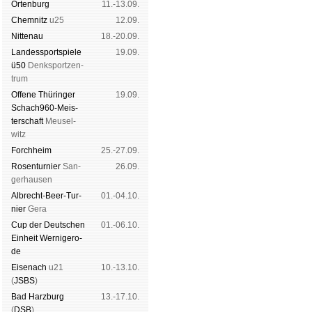
Orten­burg
11.-13.09.
Chem­nitz
u25
12.09.
Nitte­nau
18.-20.09.
Landes­sport­spiele
19.09.
ü50
Denk­sport­zen­
trum
Offene Thü­rin­ger
19.09.
Schach960-Meis­
ter­schaft
Meu­sel­
witz
Forch­heim
25.-27.09.
Rosen­tur­nier
San­
26.09.
ger­hau­sen
Albrecht-Beer-Tur­
01.-04.10.
nier
Ge­ra
Cup der Deut­schen
01.-06.10.
Ein­heit
Wer­ni­ge­ro­
de
Eise­nach
u21
10.-13.10.
(
JSBS
)
Bad Harz­burg
13.-17.10.
(
DSB
)