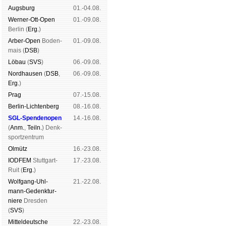
Augs­burg
01.-04.08.
Werner-Ott-Open
01.-09.08.
Ber­lin (
Erg.
)
Arber-Open
Boden­
01.-09.08.
mais (
DSB
)
Lö­bau
(
SVS
)
06.-09.08.
Nord­hau­sen
(
DSB
,
06.-09.08.
Erg.
)
Prag
07.-15.08.
Berlin-Lich­ten­berg
08.-16.08.
SGL-Spenden­open
14.-16.08.
(
Anm.
,
Teiln.
) Denk­
sport­zen­trum
Ol­mütz
16.-23.08.
IODFEM
Stutt­gart-
17.-23.08.
Ruit (
Erg.
)
Wolf­gang-Uhl­
21.-22.08.
mann-Ge­denk­tur­
niere
Dres­den
(
SVS
)
Mit­tel­deu­tsche
22.-23.08.