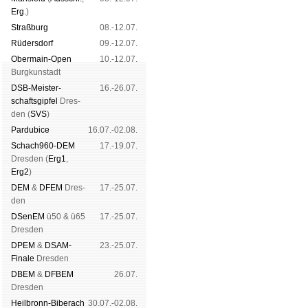
Erg.
)
Straß­burg
08.-12.07.
Rüders­dorf
09.-12.07.
Ober­main-Open
10.-12.07.
Burg­kun­stadt
DSB-Meister­
16.-26.07.
schafts­gipfel
Dres­
den (
SVS
)
Pardu­bice
16.07.-02.08.
Schach960-DEM
17.-19.07.
Dres­den (
Erg1
,
Erg2
)
DEM
&
DFEM
Dres­
17.-25.07.
den
DSenEM
ü50 & ü65
17.-25.07.
Dres­den
DPEM
&
DSAM-
23.-25.07.
Finale
Dres­den
DBEM
&
DFBEM
26.07.
Dres­den
Heil­bronn-Bi­ber­ach
30.07.-02.08.