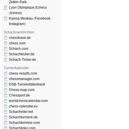
Zetkin-Park
Lyon Olympique Echecs
(
lichess
)
Kaissa Moskau
(
Face­book
,
Insta­gram
)
Schachnachrichten:
chessbase.de
chess.com
Schach.com
Schachkicker.de
Schach-Ticker.de
Turnierkalender:
chess-results.com
chessmanager.com
DSB-Turnierdatenbank
Chess-map.com
Chessport.de
worldchesscalendar.com
chess-calendar.eu
Schachinter.net
Schachturniere.de
Schachtermine.com
Schachlinks.com