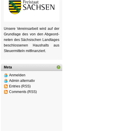
Unsere Ver­eins­ar­beit wird auf der
Grund­lage des von den Ab­ge­ord­
ne­ten des Säch­si­schen Land­tages
be­schlos­se­nen Haus­halts aus
Steu­er­mitteln mit­fi­nan­ziert.
Meta
Anmelden
Admin alternativ
Entries (RSS)
Comments (RSS)