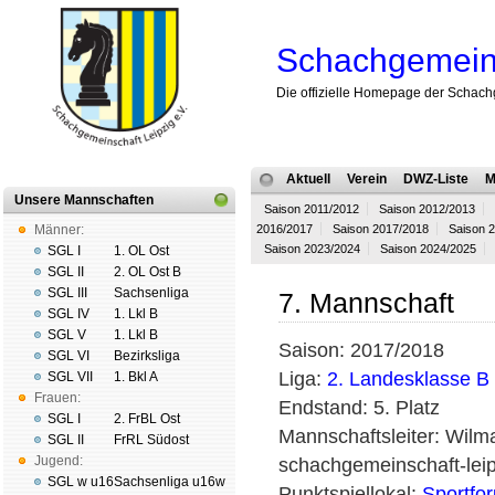
Schachgemeins
Die offizielle Homepage der Schach
Aktuell
Verein
DWZ-Liste
M
Unsere Mannschaften
Saison 2011/2012
Saison 2012/2013
Männer:
2016/2017
Saison 2017/2018
Saison 
Saison 2023/2024
Saison 2024/2025
SGL I
1. OL Ost
SGL II
2. OL Ost B
SGL III
Sachsenliga
7. Mannschaft
SGL IV
1. Lkl B
SGL V
1. Lkl B
Saison: 2017/2018
SGL VI
Bezirksliga
Liga:
2. Landesklasse B
SGL VII
1. Bkl A
Frauen:
Endstand: 5. Platz
SGL I
2. FrBL Ost
Mannschaftsleiter: Wilm
SGL II
FrRL Südost
Jugend:
schachgemeinschaft-leip
SGL w u16
Sachsenliga u16w
Punktspiellokal:
Sportfo