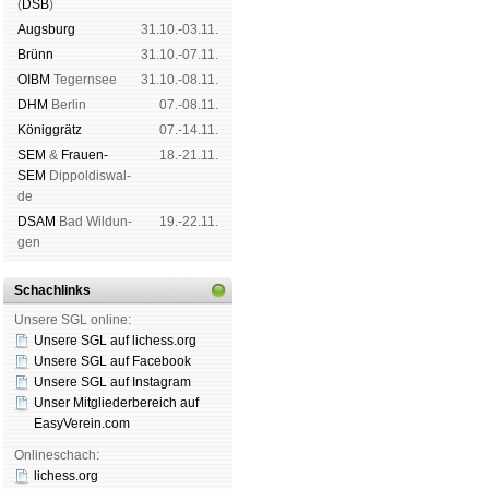
(
DSB
)
Augs­burg
31.10.-03.11.
Brünn
31.10.-07.11.
OIBM
Tegern­see
31.10.-08.11.
DHM
Ber­lin
07.-08.11.
König­grätz
07.-14.11.
SEM
&
Frauen-
18.-21.11.
SEM
Dip­pol­dis­wal­
de
DSAM
Bad Wil­dun­
19.-22.11.
gen
Schachlinks
Unsere SGL online:
Unsere SGL auf li­chess.org
Unsere SGL auf Face­book
Unsere SGL auf Insta­gram
Unser Mitgliederbereich auf
EasyVerein.com
Onlineschach:
lichess.org