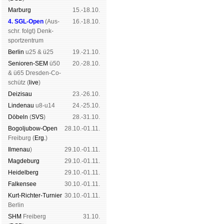
Mar­burg
15.-18.10.
4. SGL-Open
(
Aus­
16.-18.10.
schr. folgt
) Denk­
sport­zen­trum
Ber­lin
u25 & ü25
19.-21.10.
Senioren-SEM
ü50
20.-28.10.
& ü65 Dres­den-Co­
schütz (
live
)
Dei­zi­sau
23.-26.10.
Lin­de­nau
u8-u14
24.-25.10.
Dö­beln
(
SVS
)
28.-31.10.
Bogoljubow-Open
28.10.-01.11.
Frei­burg (
Erg.
)
Il­me­nau
)
29.10.-01.11.
Mag­de­burg
29.10.-01.11.
Hei­del­berg
29.10.-01.11.
Fal­ken­see
30.10.-01.11.
Kurt-Rich­ter-Tur­nier
30.10.-01.11.
Ber­lin
SHM
Frei­berg
31.10.