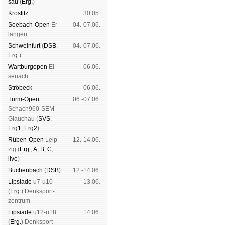
sau
(
Erg.
)
Kros­titz
30.05.
See­bach-Open
Er­
04.-07.06.
lan­gen
Schwein­furt
(
DSB
,
04.-07.06.
Erg.
)
Wart­burg­open
Ei­
06.06.
se­nach
Strö­beck
06.06.
Turm-Open
06.-07.06.
Schach960-SEM
Glau­chau (
SVS
,
Erg1
,
Erg2
)
Rüben-Open
Leip­
12.-14.06.
zig (
Erg.
,
A
,
B
,
C
,
live
)
Büchen­bach
(
DSB
)
12.-14.06.
Lipsiade
u7-u10
13.06.
(
Erg.
) Denk­sport­
zen­trum
Lipsiade
u12-u18
14.06.
(
Erg.
) Denk­sport­