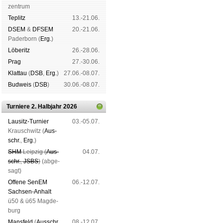
zen­trum
Tep­litz
13.-21.06.
DSEM
&
DFSEM
20.-21.06.
Pader­born (
Erg.
)
Lö­be­ritz
26.-28.06.
Prag
27.-30.06.
Klat­tau
(
DSB
,
Erg.
)
27.06.-08.07.
Bud­weis
(
DSB
)
30.06.-08.07.
Turniere 2. Halbjahr 2026
Lau­sitz-Tur­nier
03.-05.07.
Krausch­witz (
Aus­
schr.
,
Erg.
)
SHM
Leip­zig (
Aus­
04.07.
schr.
,
JSBS
)
(ab­ge­
sagt)
Offene SenEM
06.-12.07.
Sach­sen-An­halt
ü50 & ü65 Mag­de­
burg
Mans­feld
(
Aus­schr.
,
08.-12.07.