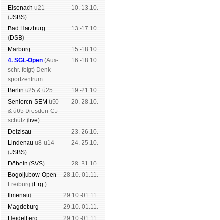
Eise­nach
u21
10.-13.10.
(
JSBS
)
Bad Harz­burg
13.-17.10.
(
DSB
)
Mar­burg
15.-18.10.
4. SGL-Open
(
Aus­
16.-18.10.
schr. folgt
) Denk­
sport­zen­trum
Ber­lin
u25 & ü25
19.-21.10.
Senioren-SEM
ü50
20.-28.10.
& ü65 Dres­den-Co­
schütz (
live
)
Dei­zi­sau
23.-26.10.
Lin­de­nau
u8-u14
24.-25.10.
(
JSBS
)
Dö­beln
(
SVS
)
28.-31.10.
Bogoljubow-Open
28.10.-01.11.
Frei­burg (
Erg.
)
Il­me­nau
)
29.10.-01.11.
Mag­de­burg
29.10.-01.11.
Hei­del­berg
29.10.-01.11.