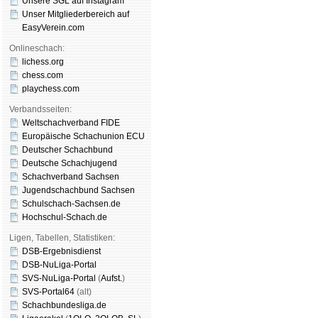
Unsere SGL auf Insta­gram
Unser Mitgliederbereich auf
EasyVerein.com
Onlineschach:
lichess.org
chess.com
playchess.com
Verbandsseiten:
Weltschachverband FIDE
Europäische Schachunion ECU
Deutscher Schachbund
Deutsche Schachjugend
Schachverband Sachsen
Jugendschachbund Sachsen
Schulschach-Sachsen.de
Hochschul-Schach.de
Ligen, Tabellen, Statistiken:
DSB-Ergebnisdienst
DSB-NuLiga-Portal
SVS-NuLiga-Portal
(
Aufst.
)
SVS-Portal64
(alt)
Schachbundesliga.de