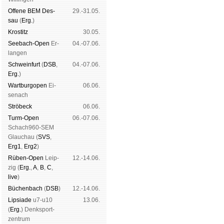
Offene BEM Des­
29.-31.05.
sau
(
Erg.
)
Kros­titz
30.05.
See­bach-Open
Er­
04.-07.06.
lan­gen
Schwein­furt
(
DSB
,
04.-07.06.
Erg.
)
Wart­burg­open
Ei­
06.06.
se­nach
Strö­beck
06.06.
Turm-Open
06.-07.06.
Schach960-SEM
Glau­chau (
SVS
,
Erg1
,
Erg2
)
Rüben-Open
Leip­
12.-14.06.
zig (
Erg.
,
A
,
B
,
C
,
live
)
Büchen­bach
(
DSB
)
12.-14.06.
Lipsiade
u7-u10
13.06.
(
Erg.
) Denk­sport­
zen­trum