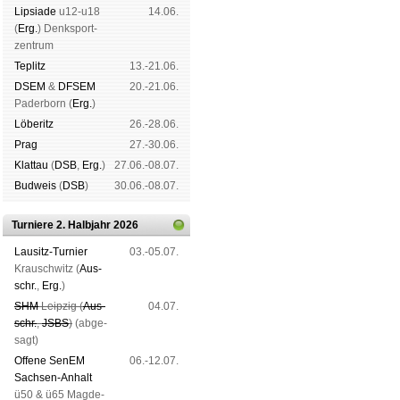
Lipsiade
u12-u18
14.06.
(
Erg.
) Denk­sport­
zen­trum
Tep­litz
13.-21.06.
DSEM
&
DFSEM
20.-21.06.
Pader­born (
Erg.
)
Lö­be­ritz
26.-28.06.
Prag
27.-30.06.
Klat­tau
(
DSB
,
Erg.
)
27.06.-08.07.
Bud­weis
(
DSB
)
30.06.-08.07.
Turniere 2. Halbjahr 2026
Lau­sitz-Tur­nier
03.-05.07.
Krausch­witz (
Aus­
schr.
,
Erg.
)
SHM
Leip­zig (
Aus­
04.07.
schr.
,
JSBS
)
(ab­ge­
sagt)
Offene SenEM
06.-12.07.
Sach­sen-An­halt
ü50 & ü65 Mag­de­