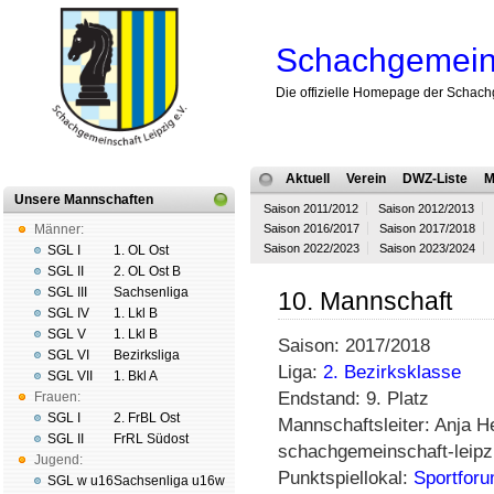
Schachgemeins
Die offizielle Homepage der Schach
Aktuell
Verein
DWZ-Liste
M
Unsere Mannschaften
Saison 2011/2012
Saison 2012/2013
Männer:
Saison 2016/2017
Saison 2017/2018
Saison 2022/2023
Saison 2023/2024
SGL I
1. OL Ost
SGL II
2. OL Ost B
SGL III
Sachsenliga
10. Mannschaft
SGL IV
1. Lkl B
SGL V
1. Lkl B
Saison: 2017/2018
SGL VI
Bezirksliga
Liga:
2. Bezirksklasse
SGL VII
1. Bkl A
Endstand: 9. Platz
Frauen:
SGL I
2. FrBL Ost
Mannschaftsleiter: Anja H
SGL II
FrRL Südost
schachgemeinschaft-leipz
Jugend:
Punktspiellokal:
Sportforu
SGL w u16
Sachsenliga u16w