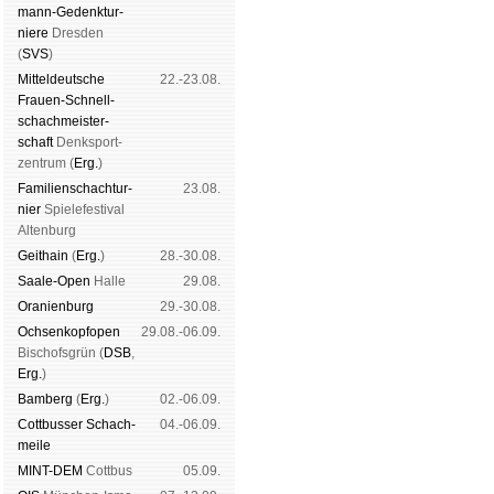
mann-Ge­denk­tur­
niere
Dres­den
(
SVS
)
Mit­tel­deu­tsche
22.-23.08.
Frauen-Schnell­
schach­meis­ter­
schaft
Denk­sport­
zen­trum (
Erg.
)
Familien­schach­tur­
23.08.
nier
Spiele­fes­ti­val
Al­ten­burg
Geit­hain
(
Erg.
)
28.-30.08.
Saale-Open
Halle
29.08.
Oranien­burg
29.-30.08.
Och­sen­kopf­open
29.08.-06.09.
Bischofs­grün (
DSB
,
Erg.
)
Bam­berg
(
Erg.
)
02.-06.09.
Cott­busser Schach­
04.-06.09.
meile
MINT-DEM
Cott­bus
05.09.