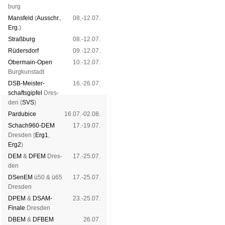
burg
Mans­feld
(
Aus­schr.
,
08.-12.07.
Erg.
)
Straß­burg
08.-12.07.
Rüders­dorf
09.-12.07.
Ober­main-Open
10.-12.07.
Burg­kun­stadt
DSB-Meister­
16.-26.07.
schafts­gipfel
Dres­
den (
SVS
)
Pardu­bice
16.07.-02.08.
Schach960-DEM
17.-19.07.
Dres­den (
Erg1
,
Erg2
)
DEM
&
DFEM
Dres­
17.-25.07.
den
DSenEM
ü50 & ü65
17.-25.07.
Dres­den
DPEM
&
DSAM-
23.-25.07.
Finale
Dres­den
DBEM
&
DFBEM
26.07.