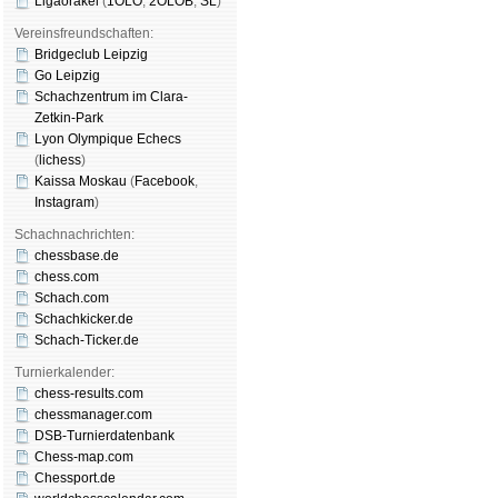
Ligaorakel
(
1OLO
,
2OLOB
,
SL
)
Vereinsfreundschaften:
Bridgeclub Leipzig
Go Leipzig
Schachzentrum im Clara-
Zetkin-Park
Lyon Olympique Echecs
(
lichess
)
Kaissa Moskau
(
Face­book
,
Insta­gram
)
Schachnachrichten:
chessbase.de
chess.com
Schach.com
Schachkicker.de
Schach-Ticker.de
Turnierkalender:
chess-results.com
chessmanager.com
DSB-Turnierdatenbank
Chess-map.com
Chessport.de