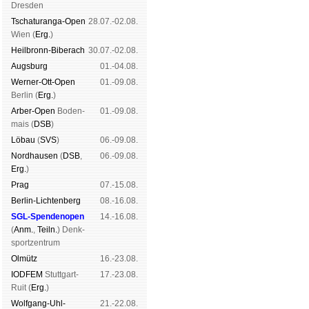
Dres­den
Tschaturanga-Open
28.07.-02.08.
Wien (
Erg.
)
Heil­bronn-Bi­ber­ach
30.07.-02.08.
Augs­burg
01.-04.08.
Werner-Ott-Open
01.-09.08.
Ber­lin (
Erg.
)
Arber-Open
Boden­
01.-09.08.
mais (
DSB
)
Lö­bau
(
SVS
)
06.-09.08.
Nord­hau­sen
(
DSB
,
06.-09.08.
Erg.
)
Prag
07.-15.08.
Berlin-Lich­ten­berg
08.-16.08.
SGL-Spenden­open
14.-16.08.
(
Anm.
,
Teiln.
) Denk­
sport­zen­trum
Ol­mütz
16.-23.08.
IODFEM
Stutt­gart-
17.-23.08.
Ruit (
Erg.
)
Wolf­gang-Uhl­
21.-22.08.