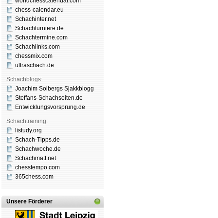
worldchesscalendar.com
chess-calendar.eu
Schachinter.net
Schachturniere.de
Schachtermine.com
Schachlinks.com
chessmix.com
ultraschach.de
Schachblogs:
Joachim Solbergs Sjakkblogg
Steffans-Schachseiten.de
Entwicklungsvorsprung.de
Schachtraining:
listudy.org
Schach-Tipps.de
Schachwoche.de
Schachmatt.net
chesstempo.com
365chess.com
Unsere Förderer