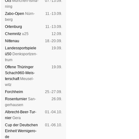
OIS
Mün­chen-Is­ma­
07.-13.09.
ning
Zabo-Open
Nürn­
11.-13.09.
berg
Orten­burg
11.-13.09.
Chem­nitz
u25
12.09.
Nitte­nau
18.-20.09.
Landes­sport­spiele
19.09.
ü50
Denk­sport­zen­
trum
Offene Thü­rin­ger
19.09.
Schach960-Meis­
ter­schaft
Meu­sel­
witz
Forch­heim
25.-27.09.
Rosen­tur­nier
San­
26.09.
ger­hau­sen
Albrecht-Beer-Tur­
01.-04.10.
nier
Ge­ra
Cup der Deut­schen
01.-06.10.
Ein­heit
Wer­ni­ge­ro­
de