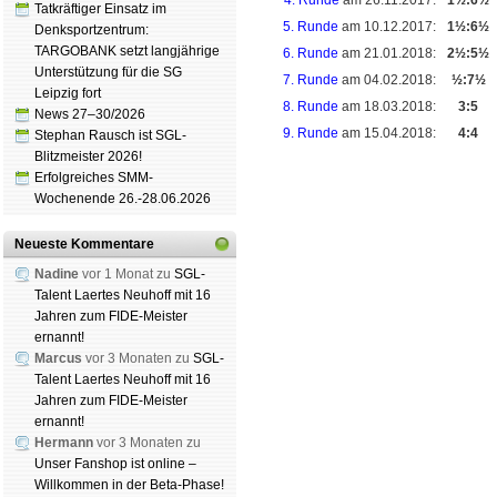
4. Runde
am 26.11.2017:
1½:6½
Tatkräftiger Einsatz im
5. Runde
am 10.12.2017:
1½:6½
Denksportzentrum:
TARGOBANK setzt langjährige
6. Runde
am 21.01.2018:
2½:5½
Unterstützung für die SG
7. Runde
am 04.02.2018:
½:7½
Leipzig fort
8. Runde
am 18.03.2018:
3:5
News 27–30/2026
9. Runde
am 15.04.2018:
4:4
Stephan Rausch ist SGL-
Blitzmeister 2026!
Erfolgreiches SMM-
Wochenende 26.-28.06.2026
Schachgemeinschaft Leipzig
Neueste Kommentare
Mitgliedschaft
|
Vereinsheim
Nadine
vor 1 Monat zu
SGL-
schluss
|
Daten­schutz­er­klä­r
Talent Laertes Neuhoff mit 16
Jahren zum FIDE-Meister
ernannt!
Marcus
vor 3 Monaten zu
SGL-
Talent Laertes Neuhoff mit 16
Jahren zum FIDE-Meister
ernannt!
Hermann
vor 3 Monaten zu
Unser Fanshop ist online –
Willkommen in der Beta-Phase!