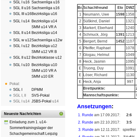
SGL I u16
Sachsenliga u16
Br.
Schachfreund
Elo
DWZ
SGL II u16
Sachsenliga u16
SGL III u16
Bezirksliga u16
1
Neumann, Uwe
1598
1358
SGL I u14
Bezirksliga u14
2
Süßkind, Daniel
1321
SMM u14 VR A
3
Markert, Eberhard
1240
SGL II u14
Bezirksliga u14
4
Schmuck, Jörg
1391
1213
SGL w u12
Sachsenliga u12w
5
Bergert, Bernd
1452
1107
SGL I u12
Bezirksliga u12
6
Pfeiffer, Raphael
1078
SMM u12 VR B
7
Glogau, Helmut
1049
SGL II u12
Bezirksklasse u12
8
Heck, Jasmin
1095
SGL I u10
Bezirksliga u10
E
Truong, Duy
1091
SMM u10 VR A
E
Löser, Richard
1130
SMM u10 ER
E
Heck, Anja
997
Pokal:
Brettpunkte:
SGL I
DPMM
Mannschaftspunkte:
SGL I
,
II
SVS-Pokal
SGL I
u14
JSBS-Pokal
u14
Ansetzungen
:
Neueste Nachrichten
1. Runde
am 17.09.2017:
2:6
Einladung zum 1. u14-
2. Runde
am 22.10.2017:
3:5
Sommertrainingslager der
3. Runde
am 12.11.2017:
spielfrei
Schachgemeinschaft Leipzig