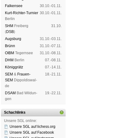
Fal­ken­see
30.10.-01.11.
Kurt-Rich­ter-Tur­nier
30.10.-01.11.
Ber­lin
SHM
Frei­berg
31.10.
(
DSB
)
Augs­burg
31.10.-03.11.
Brünn
31.10.-07.11.
OIBM
Tegern­see
31.10.-08.11.
DHM
Ber­lin
07.-08.11.
König­grätz
07.-14.11.
SEM
&
Frauen-
18.-21.11.
SEM
Dip­pol­dis­wal­
de
DSAM
Bad Wil­dun­
19.-22.11.
gen
Schachlinks
Unsere SGL online:
Unsere SGL auf li­chess.org
Unsere SGL auf Face­book