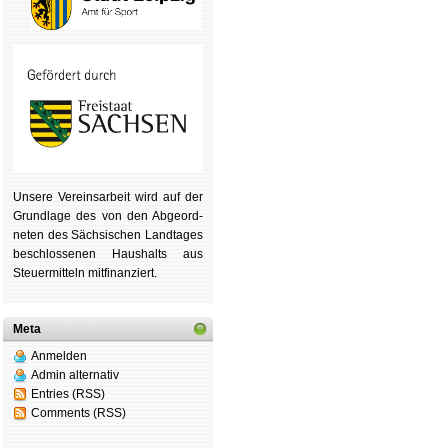
Unsere Ver­eins­ar­beit wird auf der
Grund­lage des von den Ab­ge­ord­
ne­ten des Säch­si­schen Land­tages
be­schlos­se­nen Haus­halts aus
Steu­er­mitteln mit­fi­nan­ziert.
Meta
Anmelden
Admin alternativ
Entries (RSS)
Comments (RSS)