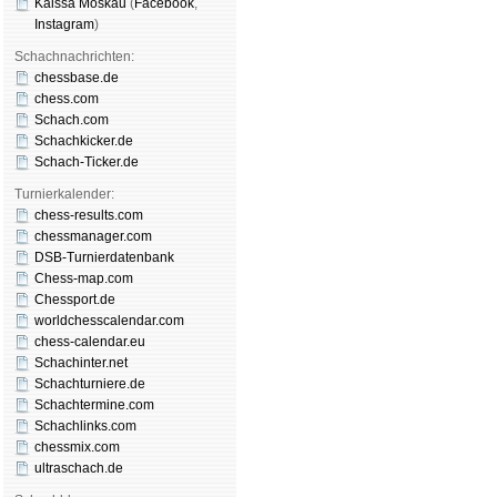
Kaissa Moskau
(
Face­book
,
Insta­gram
)
Schachnachrichten:
chessbase.de
chess.com
Schach.com
Schachkicker.de
Schach-Ticker.de
Turnierkalender:
chess-results.com
chessmanager.com
DSB-Turnierdatenbank
Chess-map.com
Chessport.de
worldchesscalendar.com
chess-calendar.eu
Schachinter.net
Schachturniere.de
Schachtermine.com
Schachlinks.com
chessmix.com
ultraschach.de