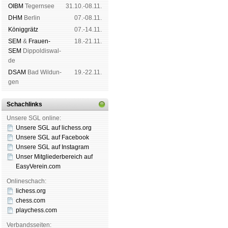
OIBM
Tegern­see
31.10.-08.11.
DHM
Ber­lin
07.-08.11.
König­grätz
07.-14.11.
SEM
&
Frauen-
18.-21.11.
SEM
Dip­pol­dis­wal­
de
DSAM
Bad Wil­dun­
19.-22.11.
gen
Schachlinks
Unsere SGL online:
Unsere SGL auf li­chess.org
Unsere SGL auf Face­book
Unsere SGL auf Insta­gram
Unser Mitgliederbereich auf
EasyVerein.com
Onlineschach:
lichess.org
chess.com
playchess.com
Verbandsseiten: