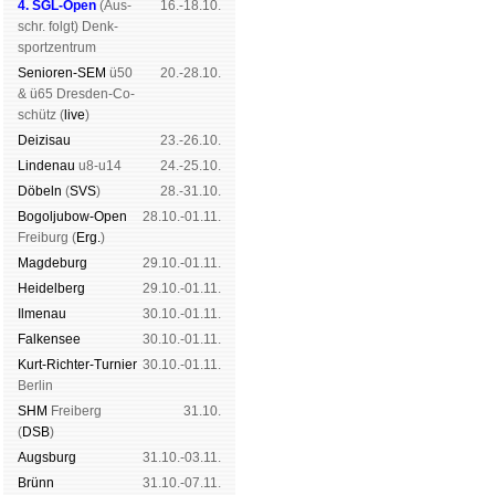
4. SGL-Open
(
Aus­
16.-18.10.
schr. folgt
) Denk­
sport­zen­trum
Senioren-SEM
ü50
20.-28.10.
& ü65 Dres­den-Co­
schütz (
live
)
Dei­zi­sau
23.-26.10.
Lin­de­nau
u8-u14
24.-25.10.
Dö­beln
(
SVS
)
28.-31.10.
Bogoljubow-Open
28.10.-01.11.
Frei­burg (
Erg.
)
Mag­de­burg
29.10.-01.11.
Hei­del­berg
29.10.-01.11.
Il­me­nau
30.10.-01.11.
Fal­ken­see
30.10.-01.11.
Kurt-Rich­ter-Tur­nier
30.10.-01.11.
Ber­lin
SHM
Frei­berg
31.10.
(
DSB
)
Augs­burg
31.10.-03.11.
Brünn
31.10.-07.11.