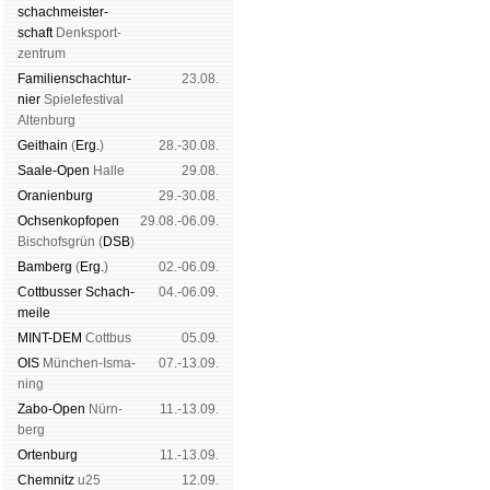
schach­meis­ter­
schaft
Denk­sport­
zen­trum
Familien­schach­tur­
23.08.
nier
Spiele­fes­ti­val
Al­ten­burg
Geit­hain
(
Erg.
)
28.-30.08.
Saale-Open
Halle
29.08.
Oranien­burg
29.-30.08.
Och­sen­kopf­open
29.08.-06.09.
Bischofs­grün (
DSB
)
Bam­berg
(
Erg.
)
02.-06.09.
Cott­busser Schach­
04.-06.09.
meile
MINT-DEM
Cott­bus
05.09.
OIS
Mün­chen-Is­ma­
07.-13.09.
ning
Zabo-Open
Nürn­
11.-13.09.
berg
Orten­burg
11.-13.09.
Chem­nitz
u25
12.09.