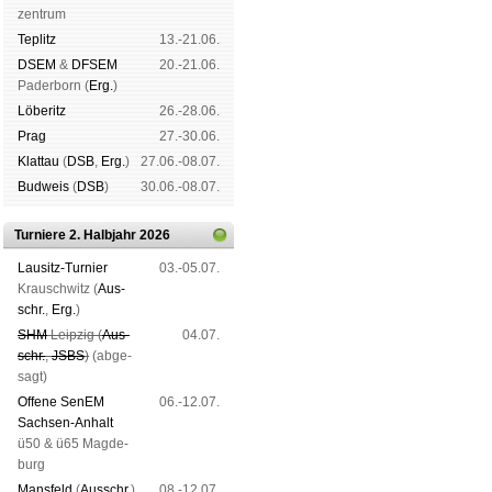
zen­trum
Tep­litz
13.-21.06.
DSEM
&
DFSEM
20.-21.06.
Pader­born (
Erg.
)
Lö­be­ritz
26.-28.06.
Prag
27.-30.06.
Klat­tau
(
DSB
,
Erg.
)
27.06.-08.07.
Bud­weis
(
DSB
)
30.06.-08.07.
Turniere 2. Halbjahr 2026
Lau­sitz-Tur­nier
03.-05.07.
Krausch­witz (
Aus­
schr.
,
Erg.
)
SHM
Leip­zig (
Aus­
04.07.
schr.
,
JSBS
)
(ab­ge­
sagt)
Offene SenEM
06.-12.07.
Sach­sen-An­halt
ü50 & ü65 Mag­de­
burg
Mans­feld
(
Aus­schr.
)
08.-12.07.