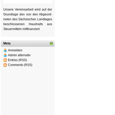
Unsere Ver­eins­ar­beit wird auf der
Grund­lage des von den Ab­ge­ord­
ne­ten des Säch­si­schen Land­tages
be­schlos­se­nen Haus­halts aus
Steu­er­mitteln mit­fi­nan­ziert.
Meta
Anmelden
Admin alternativ
Entries (RSS)
Comments (RSS)