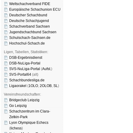
Weltschachverband FIDE
Europäische Schachunion ECU
Deutscher Schachbund
Deutsche Schachjugend
Schachverband Sachsen
Jugendschachbund Sachsen
Schulschach-Sachsen.de
Hochschul-Schach.de
Ligen, Tabellen, Statistiken:
DSB-Ergebnisdienst
DSB-NuLiga-Portal
SVS-NuLiga-Portal
(
Aufst.
)
SVS-Portal64
(alt)
Schachbundesliga.de
Ligaorakel
(
1OLO
,
2OLOB
,
SL
)
Vereinsfreundschaften:
Bridgeclub Leipzig
Go Leipzig
Schachzentrum im Clara-
Zetkin-Park
Lyon Olympique Echecs
(
lichess
)