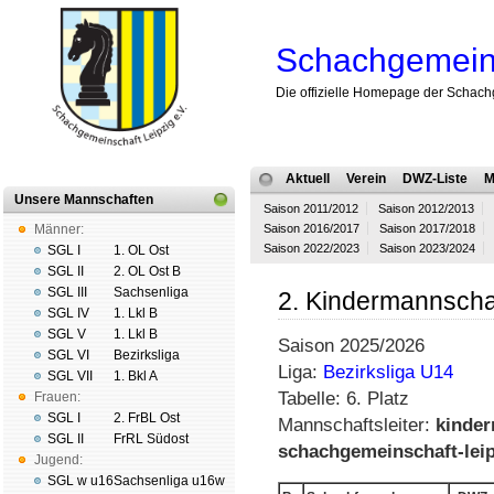
Schachgemeins
Die offizielle Homepage der Schach
Aktuell
Verein
DWZ-Liste
M
Unsere Mannschaften
Saison 2011/2012
Saison 2012/2013
Männer:
Saison 2016/2017
Saison 2017/2018
Saison 2022/2023
Saison 2023/2024
SGL I
1. OL Ost
SGL II
2. OL Ost B
SGL III
Sachsenliga
2. Kindermannscha
SGL IV
1. Lkl B
SGL V
1. Lkl B
Saison 2025/2026
SGL VI
Bezirksliga
Liga:
Bezirksliga U14
SGL VII
1. Bkl A
Tabelle: 6. Platz
Frauen:
SGL I
2. FrBL Ost
Mannschaftsleiter:
kinder
SGL II
FrRL Südost
schachgemeinschaft-leip
Jugend:
SGL w u16
Sachsenliga u16w