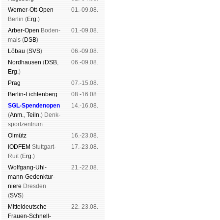
Werner-Ott-Open
01.-09.08.
Ber­lin (
Erg.
)
Arber-Open
Boden­
01.-09.08.
mais (
DSB
)
Lö­bau
(
SVS
)
06.-09.08.
Nord­hau­sen
(
DSB
,
06.-09.08.
Erg.
)
Prag
07.-15.08.
Berlin-Lich­ten­berg
08.-16.08.
SGL-Spenden­open
14.-16.08.
(
Anm.
,
Teiln.
) Denk­
sport­zen­trum
Ol­mütz
16.-23.08.
IODFEM
Stutt­gart-
17.-23.08.
Ruit (
Erg.
)
Wolf­gang-Uhl­
21.-22.08.
mann-Ge­denk­tur­
niere
Dres­den
(
SVS
)
Mit­tel­deu­tsche
22.-23.08.
Frauen-Schnell­