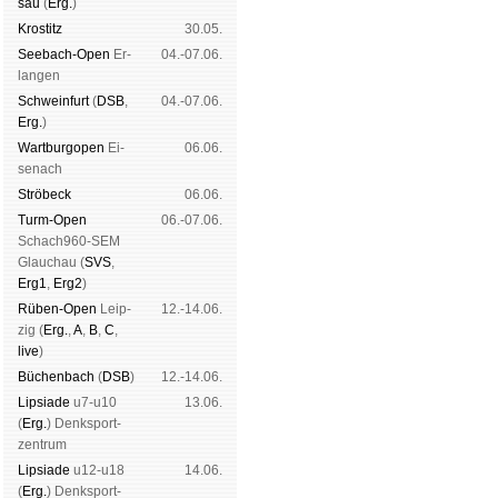
sau
(
Erg.
)
Kros­titz
30.05.
See­bach-Open
Er­
04.-07.06.
lan­gen
Schwein­furt
(
DSB
,
04.-07.06.
Erg.
)
Wart­burg­open
Ei­
06.06.
se­nach
Strö­beck
06.06.
Turm-Open
06.-07.06.
Schach960-SEM
Glau­chau (
SVS
,
Erg1
,
Erg2
)
Rüben-Open
Leip­
12.-14.06.
zig (
Erg.
,
A
,
B
,
C
,
live
)
Büchen­bach
(
DSB
)
12.-14.06.
Lipsiade
u7-u10
13.06.
(
Erg.
) Denk­sport­
zen­trum
Lipsiade
u12-u18
14.06.
(
Erg.
) Denk­sport­