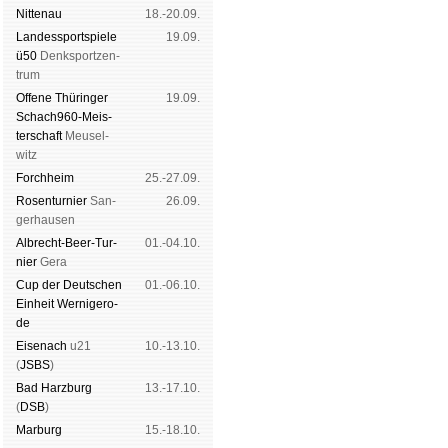
Nitte­nau
18.-20.09.
Landes­sport­spiele
19.09.
ü50
Denk­sport­zen­
trum
Offene Thü­rin­ger
19.09.
Schach960-Meis­
ter­schaft
Meu­sel­
witz
Forch­heim
25.-27.09.
Rosen­tur­nier
San­
26.09.
ger­hau­sen
Albrecht-Beer-Tur­
01.-04.10.
nier
Ge­ra
Cup der Deut­schen
01.-06.10.
Ein­heit
Wer­ni­ge­ro­
de
Eise­nach
u21
10.-13.10.
(
JSBS
)
Bad Harz­burg
13.-17.10.
(
DSB
)
Mar­burg
15.-18.10.