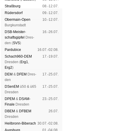
Straß­burg
08.-12.07.
Rüders­dorf
09.-12.07.
Ober­main-Open
10.-12.07.
Burg­kun­stadt
DSB-Meister­
16.-26.07.
schafts­gipfel
Dres­
den (
SVS
)
Pardu­bice
16.07.-02.08.
Schach960-DEM
17.-19.07.
Dres­den (
Erg1
,
Erg2
)
DEM
&
DFEM
Dres­
17.-25.07.
den
DSenEM
ü50 & ü65
17.-25.07.
Dres­den
DPEM
&
DSAM-
23.-25.07.
Finale
Dres­den
DBEM
&
DFBEM
26.07.
Dres­den
Heil­bronn-Bi­ber­ach
30.07.-02.08.
Augs­burg
01.-04.08.