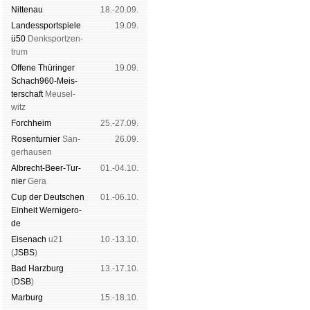
Nitte­nau
18.-20.09.
Landes­sport­spiele
19.09.
ü50
Denk­sport­zen­
trum
Offene Thü­rin­ger
19.09.
Schach960-Meis­
ter­schaft
Meu­sel­
witz
Forch­heim
25.-27.09.
Rosen­tur­nier
San­
26.09.
ger­hau­sen
Albrecht-Beer-Tur­
01.-04.10.
nier
Ge­ra
Cup der Deut­schen
01.-06.10.
Ein­heit
Wer­ni­ge­ro­
de
Eise­nach
u21
10.-13.10.
(
JSBS
)
Bad Harz­burg
13.-17.10.
(
DSB
)
Mar­burg
15.-18.10.