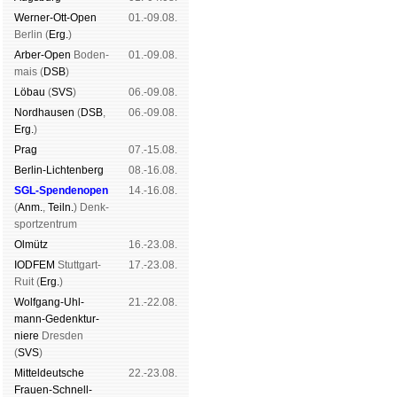
Werner-Ott-Open
01.-09.08.
Ber­lin (
Erg.
)
Arber-Open
Boden­
01.-09.08.
mais (
DSB
)
Lö­bau
(
SVS
)
06.-09.08.
Nord­hau­sen
(
DSB
,
06.-09.08.
Erg.
)
Prag
07.-15.08.
Berlin-Lich­ten­berg
08.-16.08.
SGL-Spenden­open
14.-16.08.
(
Anm.
,
Teiln.
) Denk­
sport­zen­trum
Ol­mütz
16.-23.08.
IODFEM
Stutt­gart-
17.-23.08.
Ruit (
Erg.
)
Wolf­gang-Uhl­
21.-22.08.
mann-Ge­denk­tur­
niere
Dres­den
(
SVS
)
Mit­tel­deu­tsche
22.-23.08.
Frauen-Schnell­