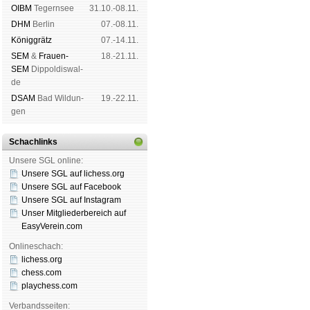
OIBM
Tegern­see
31.10.-08.11.
DHM
Ber­lin
07.-08.11.
König­grätz
07.-14.11.
SEM
&
Frauen-
18.-21.11.
SEM
Dip­pol­dis­wal­
de
DSAM
Bad Wil­dun­
19.-22.11.
gen
Schachlinks
Unsere SGL online:
Unsere SGL auf li­chess.org
Unsere SGL auf Face­book
Unsere SGL auf Insta­gram
Unser Mitgliederbereich auf
EasyVerein.com
Onlineschach:
lichess.org
chess.com
playchess.com
Verbandsseiten: