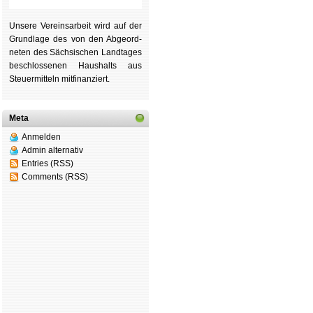
Unsere Ver­eins­ar­beit wird auf der
Grund­lage des von den Ab­ge­ord­
ne­ten des Säch­si­schen Land­tages
be­schlos­se­nen Haus­halts aus
Steu­er­mitteln mit­fi­nan­ziert.
Meta
Anmelden
Admin alternativ
Entries (RSS)
Comments (RSS)