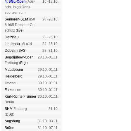
4. SGL-Open
(
Aus­
16.-18.10.
schr. folgt
) Denk­
sport­zen­trum
Senioren-SEM
ü50
20.-28.10.
& ü65 Dres­den-Co­
schütz (
live
)
Dei­zi­sau
23.-26.10.
Lin­de­nau
u8-u14
24.-25.10.
Dö­beln
(
SVS
)
28.-31.10.
Bogoljubow-Open
28.10.-01.11.
Frei­burg (
Erg.
)
Mag­de­burg
29.10.-01.11.
Hei­del­berg
29.10.-01.11.
Il­me­nau
30.10.-01.11.
Fal­ken­see
30.10.-01.11.
Kurt-Rich­ter-Tur­nier
30.10.-01.11.
Ber­lin
SHM
Frei­berg
31.10.
(
DSB
)
Augs­burg
31.10.-03.11.
Brünn
31.10.-07.11.