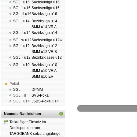
SGL I u16
Sachsenliga u16
SGL II u16
Sachsenliga u16
SGL III u16
Bezirksliga u16
SGL I u14
Bezirksliga u14
SMM u14 VR A
SGL II u14
Bezirksliga u14
SGL w u12
Sachsenliga u12w
SGL I u12
Bezirksliga u12
SMM u12 VR B
SGL II u12
Bezirksklasse u12
SGL I u10
Bezirksliga u10
SMM u10 VR A
SMM u10 ER
Pokal:
SGL I
DPMM
SGL I
,
II
SVS-Pokal
SGL I
u14
JSBS-Pokal
u14
Neueste Nachrichten
Tatkräftiger Einsatz im
Denksportzentrum:
TARGOBANK setzt langjährige
Schachgemeinschaft Leipzig