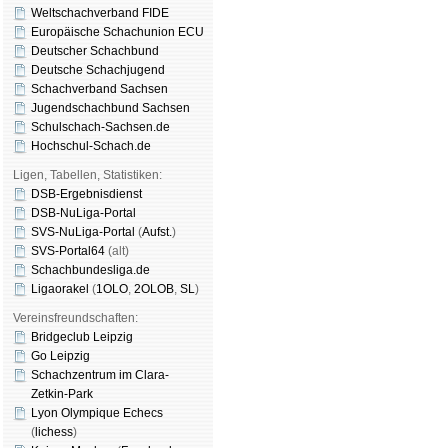
Weltschachverband FIDE
Europäische Schachunion ECU
Deutscher Schachbund
Deutsche Schachjugend
Schachverband Sachsen
Jugendschachbund Sachsen
Schulschach-Sachsen.de
Hochschul-Schach.de
Ligen, Tabellen, Statistiken:
DSB-Ergebnisdienst
DSB-NuLiga-Portal
SVS-NuLiga-Portal
(
Aufst.
)
SVS-Portal64
(alt)
Schachbundesliga.de
Ligaorakel
(
1OLO
,
2OLOB
,
SL
)
Vereinsfreundschaften:
Bridgeclub Leipzig
Go Leipzig
Schachzentrum im Clara-
Zetkin-Park
Lyon Olympique Echecs
(
lichess
)