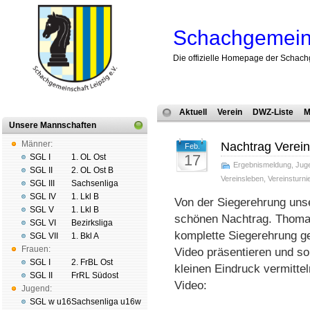
Schachgemeins
Die offizielle Homepage der Schach
Aktuell
Verein
DWZ-Liste
M
Unsere Mannschaften
Männer:
Nachtrag Verein
Feb.
17
SGL I
1. OL Ost
Ergebnismeldung
,
Jug
SGL II
2. OL Ost B
Vereinsleben
,
Vereinsturni
SGL III
Sachsenliga
SGL IV
1. Lkl B
Von der Siegerehrung unse
SGL V
1. Lkl B
schönen Nachtrag. Thomas
SGL VI
Bezirksliga
komplette Siegerehrung gef
SGL VII
1. Bkl A
Frauen:
Video präsentieren und so
SGL I
2. FrBL Ost
kleinen Eindruck vermittel
SGL II
FrRL Südost
Video:
Jugend:
SGL w u16
Sachsenliga u16w