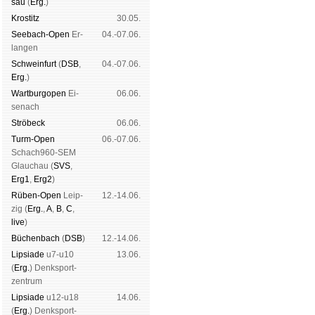
sau
(
Erg.
)
Kros­titz
30.05.
See­bach-Open
Er­
04.-07.06.
lan­gen
Schwein­furt
(
DSB
,
04.-07.06.
Erg.
)
Wart­burg­open
Ei­
06.06.
se­nach
Strö­beck
06.06.
Turm-Open
06.-07.06.
Schach960-SEM
Glau­chau (
SVS
,
Erg1
,
Erg2
)
Rüben-Open
Leip­
12.-14.06.
zig (
Erg.
,
A
,
B
,
C
,
live
)
Büchen­bach
(
DSB
)
12.-14.06.
Lipsiade
u7-u10
13.06.
(
Erg.
) Denk­sport­
zen­trum
Lipsiade
u12-u18
14.06.
(
Erg.
) Denk­sport­