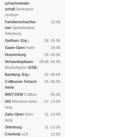
schach­meis­ter­
schaft
Denk­sport­
zen­trum
Familien­schach­tur­
23.08.
nier
Spiele­fes­ti­val
Al­ten­burg
Geit­hain
(
Erg.
)
28.-30.08.
Saale-Open
Halle
29.08.
Oranien­burg
29.-30.08.
Och­sen­kopf­open
29.08.-06.09.
Bischofs­grün (
DSB
)
Bam­berg
(
Erg.
)
02.-06.09.
Cott­busser Schach­
04.-06.09.
meile
MINT-DEM
Cott­bus
05.09.
OIS
Mün­chen-Is­ma­
07.-13.09.
ning
Zabo-Open
Nürn­
11.-13.09.
berg
Orten­burg
11.-13.09.
Chem­nitz
u25
12.09.