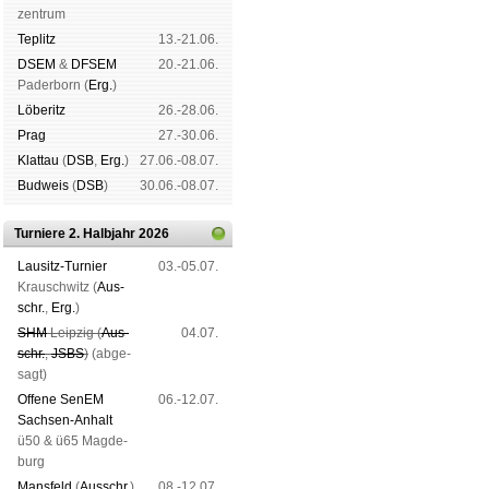
zen­trum
Tep­litz
13.-21.06.
DSEM
&
DFSEM
20.-21.06.
Pader­born (
Erg.
)
Lö­be­ritz
26.-28.06.
Prag
27.-30.06.
Klat­tau
(
DSB
,
Erg.
)
27.06.-08.07.
Bud­weis
(
DSB
)
30.06.-08.07.
Turniere 2. Halbjahr 2026
Lau­sitz-Tur­nier
03.-05.07.
Krausch­witz (
Aus­
schr.
,
Erg.
)
SHM
Leip­zig (
Aus­
04.07.
schr.
,
JSBS
)
(ab­ge­
sagt)
Offene SenEM
06.-12.07.
Sach­sen-An­halt
ü50 & ü65 Mag­de­
burg
Mans­feld
(
Aus­schr.
)
08.-12.07.