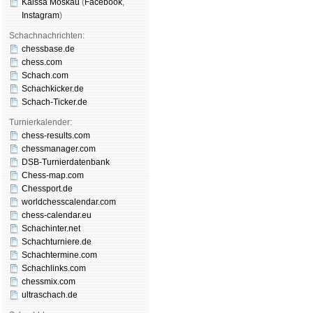
Kaissa Moskau
(
Face­book
,
Insta­gram
)
Schachnachrichten:
chessbase.de
chess.com
Schach.com
Schachkicker.de
Schach-Ticker.de
Turnierkalender:
chess-results.com
chessmanager.com
DSB-Turnierdatenbank
Chess-map.com
Chessport.de
worldchesscalendar.com
chess-calendar.eu
Schachinter.net
Schachturniere.de
Schachtermine.com
Schachlinks.com
chessmix.com
ultraschach.de