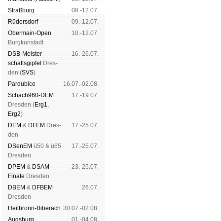
Straß­burg
08.-12.07.
Rüders­dorf
09.-12.07.
Ober­main-Open
10.-12.07.
Burg­kun­stadt
DSB-Meister­
16.-26.07.
schafts­gipfel
Dres­
den (
SVS
)
Pardu­bice
16.07.-02.08.
Schach960-DEM
17.-19.07.
Dres­den (
Erg1
,
Erg2
)
DEM
&
DFEM
Dres­
17.-25.07.
den
DSenEM
ü50 & ü65
17.-25.07.
Dres­den
DPEM
&
DSAM-
23.-25.07.
Finale
Dres­den
DBEM
&
DFBEM
26.07.
Dres­den
Heil­bronn-Bi­ber­ach
30.07.-02.08.
Augs­burg
01.-04.08.