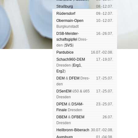
Straß­burg
08.-12.07.
Rüders­dorf
09.-12.07.
Ober­main-Open
10.-12.07.
Burg­kun­stadt
DSB-Meister­
16.-26.07.
schafts­gipfel
Dres­
den (
SVS
)
Pardu­bice
16.07.-02.08.
Schach960-DEM
17.-19.07.
Dres­den (
Erg1
,
Erg2
)
DEM
&
DFEM
Dres­
17.-25.07.
den
DSenEM
ü50 & ü65
17.-25.07.
Dres­den
DPEM
&
DSAM-
23.-25.07.
Finale
Dres­den
DBEM
&
DFBEM
26.07.
Dres­den
Heil­bronn-Bi­ber­ach
30.07.-02.08.
Augs­burg
01.-04.08.