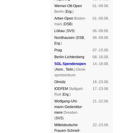
Werner-Ott-Open
01.-09.08.
Ber­lin (
Erg.
)
Arber-Open
Boden­
01.-09.08.
mais (
DSB
)
Lö­bau
(
SVS
)
06.-09.08.
Nord­hau­sen
(
DSB
,
06.-09.08.
Erg.
)
Prag
07.-15.08.
Berlin-Lich­ten­berg
08.-16.08.
SGL-Spenden­open
14.-16.08.
(
Anm.
,
Teiln.
) Denk­
sport­zen­trum
Ol­mütz
16.-23.08.
IODFEM
Stutt­gart-
17.-23.08.
Ruit (
Erg.
)
Wolf­gang-Uhl­
21.-22.08.
mann-Ge­denk­tur­
niere
Dres­den
(
SVS
)
Mit­tel­deu­tsche
22.-23.08.
Frauen-Schnell­