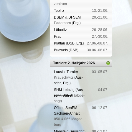
zen­trum
Tep­litz
13.-21.06.
DSEM
&
DFSEM
20.-21.06.
Pader­born (
Erg.
)
Lö­be­ritz
26.-28.06.
Prag
27.-30.06.
Klat­tau
(
DSB
,
Erg.
)
27.06.-08.07.
Bud­weis
(
DSB
)
30.06.-08.07.
Turniere 2. Halbjahr 2026
Lau­sitz-Tur­nier
03.-05.07.
Krausch­witz (
Aus­
schr.
,
Erg.
)
SHM
Leip­zig (
Aus­
04.07.
schr.
,
JSBS
)
(ab­ge­
sagt)
Offene SenEM
06.-12.07.
Sach­sen-An­halt
ü50 & ü65 Mag­de­
burg
Mans­feld
(
Aus­schr.
)
08.-12.07.