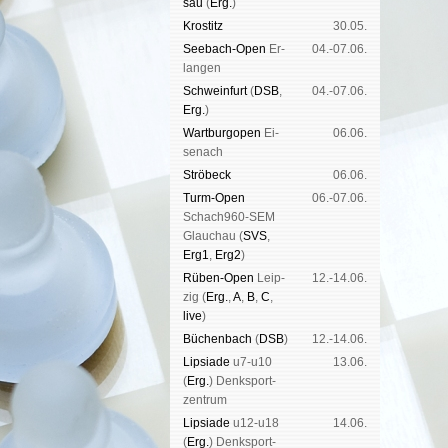
sau
(
Erg.
)
Kros­titz
30.05.
See­bach-Open
Er­
04.-07.06.
lan­gen
Schwein­furt
(
DSB
,
04.-07.06.
Erg.
)
Wart­burg­open
Ei­
06.06.
se­nach
Strö­beck
06.06.
Turm-Open
06.-07.06.
Schach960-SEM
Glau­chau (
SVS
,
Erg1
,
Erg2
)
Rüben-Open
Leip­
12.-14.06.
zig (
Erg.
,
A
,
B
,
C
,
live
)
Büchen­bach
(
DSB
)
12.-14.06.
Lipsiade
u7-u10
13.06.
(
Erg.
) Denk­sport­
zen­trum
Lipsiade
u12-u18
14.06.
(
Erg.
) Denk­sport­