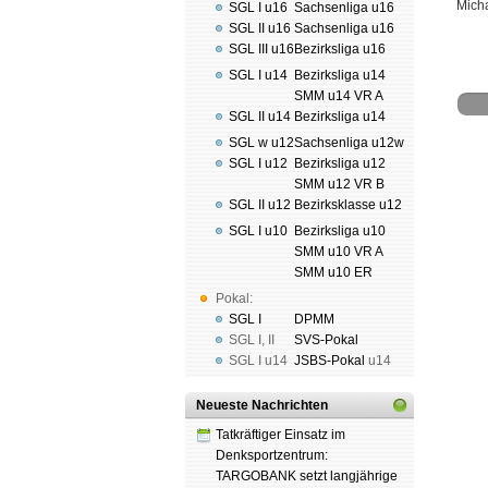
Micha
SGL I u16
Sachsenliga u16
SGL II u16
Sachsenliga u16
SGL III u16
Bezirksliga u16
SGL I u14
Bezirksliga u14
SMM u14 VR A
SGL II u14
Bezirksliga u14
SGL w u12
Sachsenliga u12w
SGL I u12
Bezirksliga u12
SMM u12 VR B
Schach
SGL II u12
Bezirksklasse u12
Spende
SGL I u10
Bezirksliga u10
SMM u10 VR A
SMM u10 ER
Pokal:
SGL I
DPMM
SGL I
,
II
SVS-Pokal
SGL I
u14
JSBS-Pokal
u14
Neueste Nachrichten
Tatkräftiger Einsatz im
Denksportzentrum:
TARGOBANK setzt langjährige