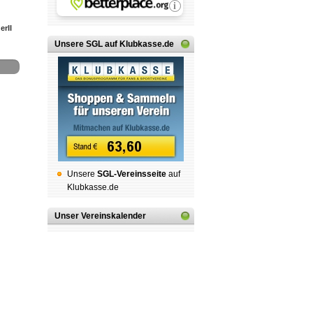
erII
Unsere SGL auf Klubkasse.de
Unsere
SGL-Ver­eins­sei­te
auf
Klubkasse.de
Unser Vereinskalender