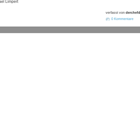
el Limpert
verfasst von
derchefd
0 Kommentare
gemeinschaft Leipzig
e.V. 2011-2024. |
Verein
|
Vorstand
|
Mitgliedschaft
|
Vereinsheim
|
nbrett
|
Impressum
|
Haf­tungs­aus­schluss
|
Daten­schutz­er­klä­rung