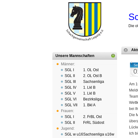
Sc
Die o
Akt
Unsere Mannschaften
Männer:
Se
0
SGL I
1. OL Ost
SGL II
2. OL Ost B
SGL III
Sachsenliga
Am 16
SGL IV
1. Lkl B
Meldu
SGL V
1. Lkl B
Teams
SGL VI
Bezirksliga
Wettk
SGL VII
1. Bkl A
bei I
Frauen:
Die M
SGL I
2. FrBL Ost
überz
SGL II
FrRL Südost
Lück
Jugend:
Ich 
SGL w u16
Sachsenliga u16w