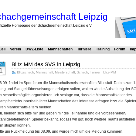
hachgemeinschaft Leipzig
ffizielle Homepage der Schachgemeinschaft Leipzig e.V.
uell
Verein
DWZ-Liste
Mannschaften
Turniere
Training
Forum
Imp
Blitz-MM des SVS in Leipzig
p.
1
Blitzschach
,
Mannschaft
,
Meisterschaft
,
Schach
,
Turnier
;
Blitz-MM
.09. findet im Sportforum die Mannschaftsmeisterschaft im Blitz statt. Da bis zum 1
ng und Startgeldüberweisungen erfolgen sollen, wollen wir die Aufstellung der S
 schnellstmöglich organisieren. Ich schlage vor, dass die Mannschaftsleiter des
ampfbetriebs innerhalb ihrer Mannschaften das Interesse erfragen bzw. die Spieler
hren Mannschaftsleitern melden.
L melden sich bitte mir und geben mir die Teilnahme und die vorgesehenen/
ähligen/fehlenden Spieler bekannt, sodass wir ggf. noch weitere Teams aufstellen
en stopfen können.
bitte um Rückmeldung bis 08.09. und würde mich um die Meldung kümmern.