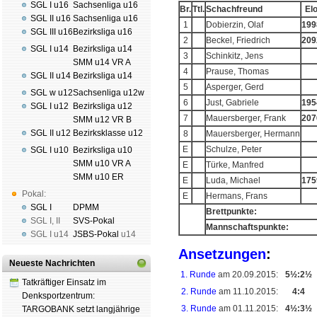
SGL I u16
Sachsenliga u16
Br.
Ttl.
Schachfreund
El
SGL II u16
Sachsenliga u16
1
Dobierzin, Olaf
199
SGL III u16
Bezirksliga u16
2
Beckel, Friedrich
209
SGL I u14
Bezirksliga u14
3
Schinkitz, Jens
SMM u14 VR A
4
Prause, Thomas
SGL II u14
Bezirksliga u14
5
Asperger, Gerd
SGL w u12
Sachsenliga u12w
6
Just, Gabriele
195
SGL I u12
Bezirksliga u12
7
Mauersberger, Frank
207
SMM u12 VR B
SGL II u12
Bezirksklasse u12
8
Mauersberger, Hermann
E
Schulze, Peter
SGL I u10
Bezirksliga u10
SMM u10 VR A
E
Türke, Manfred
SMM u10 ER
E
Luda, Michael
175
Pokal:
E
Hermans, Frans
SGL I
DPMM
Brettpunkte:
SGL I
,
II
SVS-Pokal
Mannschaftspunkte:
SGL I
u14
JSBS-Pokal
u14
Ansetzungen
:
Neueste Nachrichten
1. Runde
am 20.09.2015:
5½:2½
Tatkräftiger Einsatz im
2. Runde
am 11.10.2015:
4:4
Denksportzentrum:
3. Runde
am 01.11.2015:
4½:3½
TARGOBANK setzt langjährige