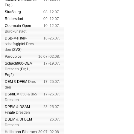
Erg.
)
Straß­burg
08.-12.07.
Rüders­dorf
09.-12.07.
Ober­main-Open
10.-12.07.
Burg­kun­stadt
DSB-Meister­
16.-26.07.
schafts­gipfel
Dres­
den (
SVS
)
Pardu­bice
16.07.-02.08.
Schach960-DEM
17.-19.07.
Dres­den (
Erg1
,
Erg2
)
DEM
&
DFEM
Dres­
17.-25.07.
den
DSenEM
ü50 & ü65
17.-25.07.
Dres­den
DPEM
&
DSAM-
23.-25.07.
Finale
Dres­den
DBEM
&
DFBEM
26.07.
Dres­den
Heil­bronn-Bi­ber­ach
30.07.-02.08.