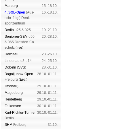
Mar­burg
15.-18.10.
4. SGL-Open
(
Aus­
16.-18.10.
schr. folgt
) Denk­
sport­zen­trum
Ber­lin
u25 & ü25
19.-21.10.
Senioren-SEM
ü50
20.-28.10.
& ü65 Dres­den-Co­
schütz (
live
)
Dei­zi­sau
23.-26.10.
Lin­de­nau
u8-u14
24.-25.10.
Dö­beln
(
SVS
)
28.-31.10.
Bogoljubow-Open
28.10.-01.11.
Frei­burg (
Erg.
)
Il­me­nau
)
29.10.-01.11.
Mag­de­burg
29.10.-01.11.
Hei­del­berg
29.10.-01.11.
Fal­ken­see
30.10.-01.11.
Kurt-Rich­ter-Tur­nier
30.10.-01.11.
Ber­lin
SHM
Frei­berg
31.10.