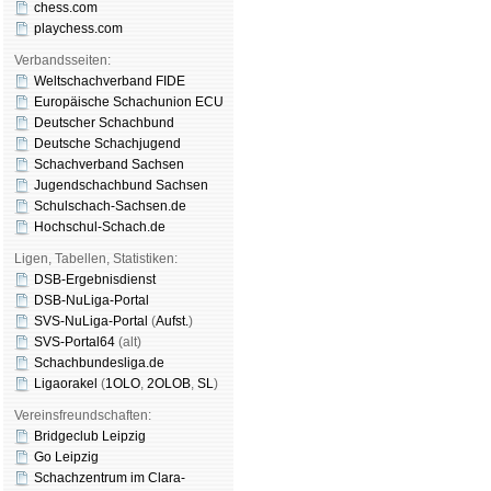
chess.com
playchess.com
Verbandsseiten:
Weltschachverband FIDE
Europäische Schachunion ECU
Deutscher Schachbund
Deutsche Schachjugend
Schachverband Sachsen
Jugendschachbund Sachsen
Schulschach-Sachsen.de
Hochschul-Schach.de
Ligen, Tabellen, Statistiken:
DSB-Ergebnisdienst
DSB-NuLiga-Portal
SVS-NuLiga-Portal
(
Aufst.
)
SVS-Portal64
(alt)
Schachbundesliga.de
Ligaorakel
(
1OLO
,
2OLOB
,
SL
)
Vereinsfreundschaften:
Bridgeclub Leipzig
Go Leipzig
Schachzentrum im Clara-