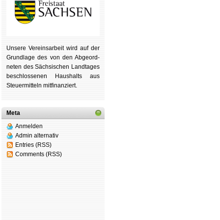
Unsere Ver­eins­ar­beit wird auf der
Grund­lage des von den Ab­ge­ord­
ne­ten des Säch­si­schen Land­tages
be­schlos­se­nen Haus­halts aus
Steu­er­mitteln mit­fi­nan­ziert.
Meta
Anmelden
Admin alternativ
Entries (RSS)
Comments (RSS)