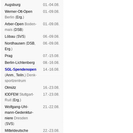
Augs­burg
01.-04.08.
Werner-Ott-Open
01.-09.08.
Ber­lin (
Erg.
)
Arber-Open
Boden­
01.-09.08.
mais (
DSB
)
Lö­bau
(
SVS
)
06.-09.08.
Nord­hau­sen
(
DSB
,
06.-09.08.
Erg.
)
Prag
07.-15.08.
Berlin-Lich­ten­berg
08.-16.08.
SGL-Spenden­open
14.-16.08.
(
Anm.
,
Teiln.
) Denk­
sport­zen­trum
Ol­mütz
16.-23.08.
IODFEM
Stutt­gart-
17.-23.08.
Ruit (
Erg.
)
Wolf­gang-Uhl­
21.-22.08.
mann-Ge­denk­tur­
niere
Dres­den
(
SVS
)
Mit­tel­deu­tsche
22.-23.08.