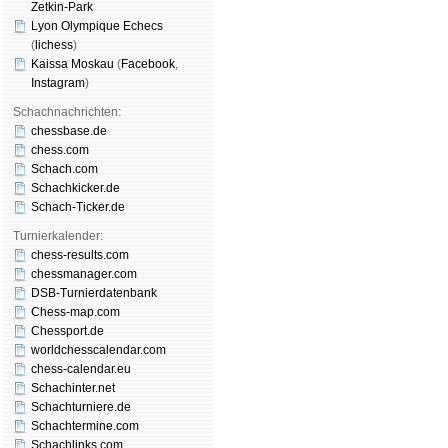
Zetkin-Park
Lyon Olympique Echecs
(
lichess
)
Kaissa Moskau
(
Face­book
,
Insta­gram
)
Schachnachrichten:
chessbase.de
chess.com
Schach.com
Schachkicker.de
Schach-Ticker.de
Turnierkalender:
chess-results.com
chessmanager.com
DSB-Turnierdatenbank
Chess-map.com
Chessport.de
worldchesscalendar.com
chess-calendar.eu
Schachinter.net
Schachturniere.de
Schachtermine.com
Schachlinks.com