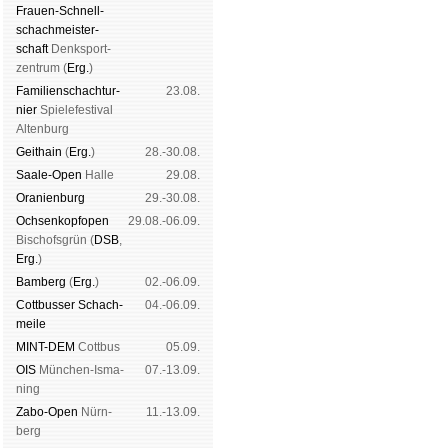
Frauen-Schnell­
schach­meis­ter­
schaft
Denk­sport­
zen­trum (
Erg.
)
Familien­schach­tur­
23.08.
nier
Spiele­fes­ti­val
Al­ten­burg
Geit­hain
(
Erg.
)
28.-30.08.
Saale-Open
Halle
29.08.
Oranien­burg
29.-30.08.
Och­sen­kopf­open
29.08.-06.09.
Bischofs­grün (
DSB
,
Erg.
)
Bam­berg
(
Erg.
)
02.-06.09.
Cott­busser Schach­
04.-06.09.
meile
MINT-DEM
Cott­bus
05.09.
OIS
Mün­chen-Is­ma­
07.-13.09.
ning
Zabo-Open
Nürn­
11.-13.09.
berg