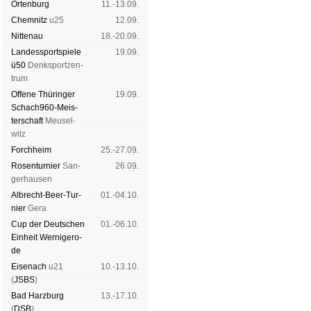
Orten­burg
11.-13.09.
Chem­nitz
u25
12.09.
Nitte­nau
18.-20.09.
Landes­sport­spiele
19.09.
ü50
Denk­sport­zen­
trum
Offene Thü­rin­ger
19.09.
Schach960-Meis­
ter­schaft
Meu­sel­
witz
Forch­heim
25.-27.09.
Rosen­tur­nier
San­
26.09.
ger­hau­sen
Albrecht-Beer-Tur­
01.-04.10.
nier
Ge­ra
Cup der Deut­schen
01.-06.10.
Ein­heit
Wer­ni­ge­ro­
de
Eise­nach
u21
10.-13.10.
(
JSBS
)
Bad Harz­burg
13.-17.10.
(
DSB
)