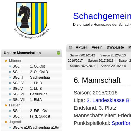
Schachgemeins
Die offizielle Homepage der Schach
Aktuell
Verein
DWZ-Liste
M
Unsere Mannschaften
Saison 2011/2012
Saison 2012/2013
Männer:
2016/2017
Saison 2017/2018
Saison 
Saison 2023/2024
Saison 2024/2025
SGL I
1. OL Ost
SGL II
2. OL Ost B
SGL III
Sachsenliga
6. Mannschaft
SGL IV
1. Lkl B
SGL V
1. Lkl B
Saison: 2015/2016
SGL VI
Bezirksliga
Liga:
2. Landesklasse B
SGL VII
1. Bkl A
Frauen:
Endstand: 3. Platz
SGL I
2. FrBL Ost
Mannschaftsleiter: Fried
SGL II
FrRL Südost
Jugend:
Punktspiellokal:
Sportfo
SGL w u16
Sachsenliga u16w