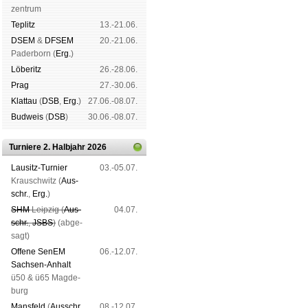
zen­trum
Tep­litz
13.-21.06.
DSEM
&
DFSEM
20.-21.06.
Pader­born (
Erg.
)
Lö­be­ritz
26.-28.06.
Prag
27.-30.06.
Klat­tau
(
DSB
,
Erg.
)
27.06.-08.07.
Bud­weis
(
DSB
)
30.06.-08.07.
Turniere 2. Halbjahr 2026
Lau­sitz-Tur­nier
03.-05.07.
Krausch­witz (
Aus­
schr.
,
Erg.
)
SHM
Leip­zig (
Aus­
04.07.
schr.
,
JSBS
)
(ab­ge­
sagt)
Offene SenEM
06.-12.07.
Sach­sen-An­halt
ü50 & ü65 Mag­de­
burg
Mans­feld
(
Aus­schr.
,
08.-12.07.