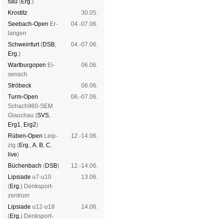
sau
(
Erg.
)
Kros­titz
30.05.
See­bach-Open
Er­
04.-07.06.
lan­gen
Schwein­furt
(
DSB
,
04.-07.06.
Erg.
)
Wart­burg­open
Ei­
06.06.
se­nach
Strö­beck
06.06.
Turm-Open
06.-07.06.
Schach960-SEM
Glau­chau (
SVS
,
Erg1
,
Erg2
)
Rüben-Open
Leip­
12.-14.06.
zig (
Erg.
,
A
,
B
,
C
,
live
)
Büchen­bach
(
DSB
)
12.-14.06.
Lipsiade
u7-u10
13.06.
(
Erg.
) Denk­sport­
zen­trum
Lipsiade
u12-u18
14.06.
(
Erg.
) Denk­sport­