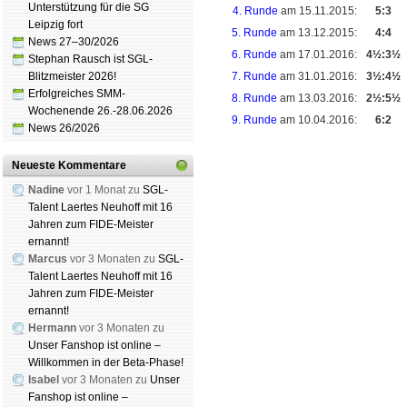
Unterstützung für die SG
4. Runde
am 15.11.2015:
5:3
Leipzig fort
5. Runde
am 13.12.2015:
4:4
News 27–30/2026
6. Runde
am 17.01.2016:
4½:3½
Stephan Rausch ist SGL-
Blitzmeister 2026!
7. Runde
am 31.01.2016:
3½:4½
Erfolgreiches SMM-
8. Runde
am 13.03.2016:
2½:5½
Wochenende 26.-28.06.2026
9. Runde
am 10.04.2016:
6:2
News 26/2026
Neueste Kommentare
Nadine
vor 1 Monat zu
SGL-
Schachgemeinschaft Leip
Talent Laertes Neuhoff mit 16
Jahren zum FIDE-Meister
Mitgliedschaft
|
Vereinshe
ernannt!
schluss
|
Daten­schutz­er­kl
Marcus
vor 3 Monaten zu
SGL-
Talent Laertes Neuhoff mit 16
Jahren zum FIDE-Meister
ernannt!
Hermann
vor 3 Monaten zu
Unser Fanshop ist online –
Willkommen in der Beta-Phase!
Isabel
vor 3 Monaten zu
Unser
Fanshop ist online –