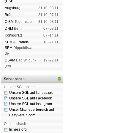
(
DSB
)
Augs­burg
31.10.-03.11.
Brünn
31.10.-07.11.
OIBM
Tegern­see
31.10.-08.11.
DHM
Ber­lin
07.-08.11.
König­grätz
07.-14.11.
SEM
&
Frauen-
18.-21.11.
SEM
Dip­pol­dis­wal­
de
DSAM
Bad Wil­dun­
19.-22.11.
gen
Schachlinks
Unsere SGL online:
Unsere SGL auf li­chess.org
Unsere SGL auf Face­book
Unsere SGL auf Insta­gram
Unser Mitgliederbereich auf
EasyVerein.com
Onlineschach:
lichess.org