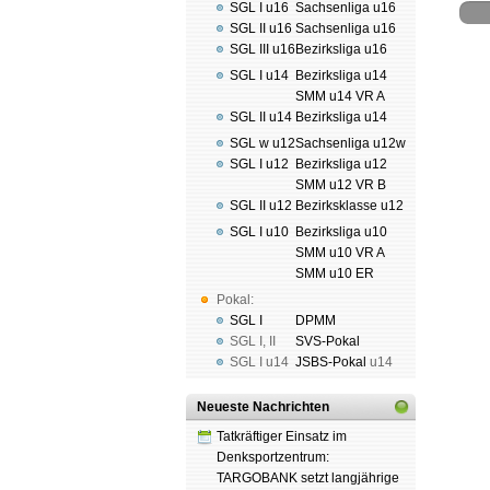
SGL I u16
Sachsenliga u16
SGL II u16
Sachsenliga u16
SGL III u16
Bezirksliga u16
SGL I u14
Bezirksliga u14
SMM u14 VR A
Schach
Spende
SGL II u14
Bezirksliga u14
SGL w u12
Sachsenliga u12w
SGL I u12
Bezirksliga u12
SMM u12 VR B
SGL II u12
Bezirksklasse u12
SGL I u10
Bezirksliga u10
SMM u10 VR A
SMM u10 ER
Pokal:
SGL I
DPMM
SGL I
,
II
SVS-Pokal
SGL I
u14
JSBS-Pokal
u14
Neueste Nachrichten
Tatkräftiger Einsatz im
Denksportzentrum:
TARGOBANK setzt langjährige