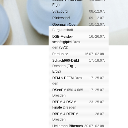
Erg.
)
Straß­burg
08.-12.07.
Rüders­dorf
09.-12.07.
Ober­main-Open
10.-12.07.
Burg­kun­stadt
DSB-Meister­
16.-26.07.
schafts­gipfel
Dres­
den (
SVS
)
Pardu­bice
16.07.-02.08.
Schach960-DEM
17.-19.07.
Dres­den (
Erg1
,
Erg2
)
DEM
&
DFEM
Dres­
17.-25.07.
den
DSenEM
ü50 & ü65
17.-25.07.
Dres­den
DPEM
&
DSAM-
23.-25.07.
Finale
Dres­den
DBEM
&
DFBEM
26.07.
Dres­den
Heil­bronn-Bi­ber­ach
30.07.-02.08.