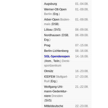
Augs­burg
01.-04.08.
Werner-Ott-Open
01.-09.08.
Ber­lin (
Erg.
)
Arber-Open
Boden­
01.-09.08.
mais (
DSB
)
Lö­bau
(
SVS
)
06.-09.08.
Nord­hau­sen
(
DSB
,
06.-09.08.
Erg.
)
Prag
07.-15.08.
Berlin-Lich­ten­berg
08.-16.08.
SGL-Spenden­open
14.-16.08.
(
Anm.
,
Teiln.
) Denk­
sport­zen­trum
Ol­mütz
16.-23.08.
IODFEM
Stutt­gart-
17.-23.08.
Ruit (
Erg.
)
Wolf­gang-Uhl­
21.-22.08.
mann-Ge­denk­tur­
niere
Dres­den
(
SVS
)
Mit­tel­deu­tsche
22.-23.08.