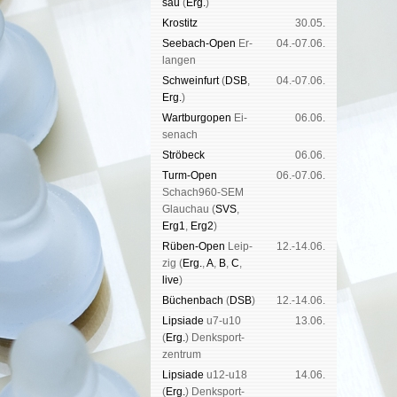
sau
(
Erg.
)
Kros­titz
30.05.
See­bach-Open
Er­
04.-07.06.
lan­gen
Schwein­furt
(
DSB
,
04.-07.06.
Erg.
)
Wart­burg­open
Ei­
06.06.
se­nach
Strö­beck
06.06.
Turm-Open
06.-07.06.
Schach960-SEM
Glau­chau (
SVS
,
Erg1
,
Erg2
)
Rüben-Open
Leip­
12.-14.06.
zig (
Erg.
,
A
,
B
,
C
,
live
)
Büchen­bach
(
DSB
)
12.-14.06.
Lipsiade
u7-u10
13.06.
(
Erg.
) Denk­sport­
zen­trum
Lipsiade
u12-u18
14.06.
(
Erg.
) Denk­sport­