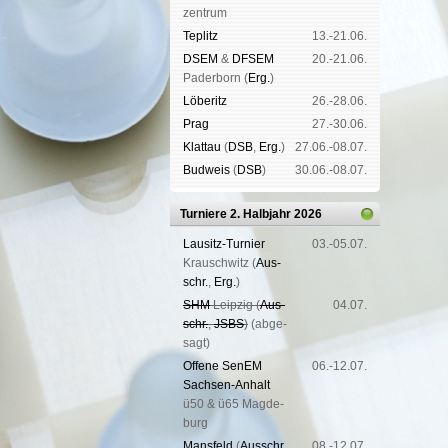
zen­trum
Tep­litz
13.-21.06.
DSEM
&
DFSEM
20.-21.06.
Pader­born (
Erg.
)
Lö­be­ritz
26.-28.06.
Prag
27.-30.06.
Klat­tau
(
DSB
,
Erg.
)
27.06.-08.07.
Bud­weis
(
DSB
)
30.06.-08.07.
Turniere 2. Halbjahr 2026
Lau­sitz-Tur­nier
03.-05.07.
Krausch­witz (
Aus­
schr.
,
Erg.
)
SHM
Leip­zig (
Aus­
04.07.
schr.
,
JSBS
)
(ab­ge­
sagt)
Offene SenEM
06.-12.07.
Sach­sen-An­halt
ü50 & ü65 Mag­de­
burg
Mans­feld
(
Aus­schr.
,
08.-12.07.