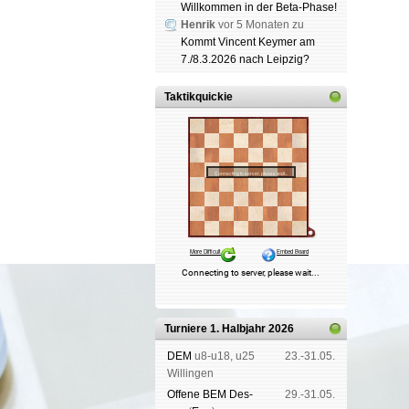
Willkommen in der Beta-Phase!
Henrik
vor 5 Monaten zu
Kommt Vincent Keymer am
7./8.3.2026 nach Leipzig?
Taktikquickie
Turniere 1. Halbjahr 2026
DEM
u8-u18, u25
23.-31.05.
Wil­lin­gen
Offene BEM Des­
29.-31.05.