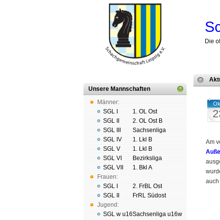
Sc
Die o
Akt
Unsere Mannschaften
Männer:
Ok
2
SGL I
1. OL Ost
SGL II
2. OL Ost B
SGL III
Sachsenliga
SGL IV
1. Lkl B
Am v
SGL V
1. Lkl B
Außer
SGL VI
Bezirksliga
aus­g
SGL VII
1. Bkl A
wurde
Frauen:
auch 
SGL I
2. FrBL Ost
SGL II
FrRL Südost
Jugend:
SGL w u16
Sachsenliga u16w