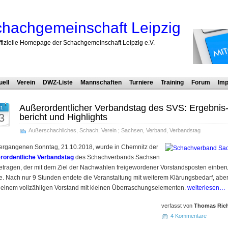
hachgemeinschaft Leipzig
ffizielle Homepage der Schachgemeinschaft Leipzig e.V.
uell
Verein
DWZ-Liste
Mannschaften
Turniere
Training
Forum
Imp
Außer­ordent­licher Ver­bands­tag des SVS: Ergebnis
t.
3
bericht und High­lights
Außerschachliches
,
Schach
,
Verein
;
Sachsen
,
Verband
,
Verbandstag
ergangenen Sonntag, 21.10.2018, wurde in Chemnitz der
­ordent­liche Ver­bands­tag
des Schach­ver­bands Sachsen
e­tra­gen, der mit dem Ziel der Nach­wahlen frei­ge­wor­dener Vor­stands­posten ein­be­ru
. Nach nur 9 Stunden endete die Ver­an­stal­tung mit weiterem Klärungs­be­darf, abe
einem voll­zähligen Vor­stand mit kleinen Über­raschungs­elementen.
weiterlesen…
verfasst von
Thomas Rich
4 Kommentare